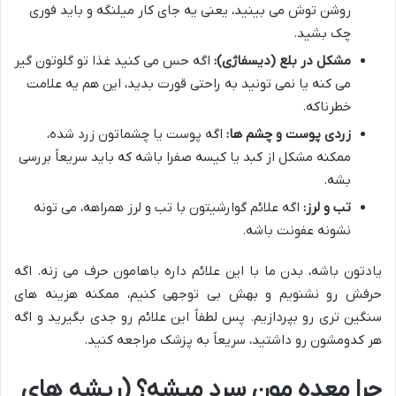
روشن توش می بینید، یعنی یه جای کار میلنگه و باید فوری
چک بشید.
مشکل در بلع (دیسفاژی):
اگه حس می کنید غذا تو گلوتون گیر
می کنه یا نمی تونید به راحتی قورت بدید، این هم یه علامت
خطرناکه.
زردی پوست و چشم ها:
اگه پوست یا چشماتون زرد شده،
ممکنه مشکل از کبد یا کیسه صفرا باشه که باید سریعاً بررسی
بشه.
تب و لرز:
اگه علائم گوارشیتون با تب و لرز همراهه، می تونه
نشونه عفونت باشه.
یادتون باشه، بدن ما با این علائم داره باهامون حرف می زنه. اگه
حرفش رو نشنویم و بهش بی توجهی کنیم، ممکنه هزینه های
سنگین تری رو بپردازیم. پس لطفاً این علائم رو جدی بگیرید و اگه
هر کدومشون رو داشتید، سریعاً به پزشک مراجعه کنید.
چرا معده مون سرد میشه؟ (ریشه های