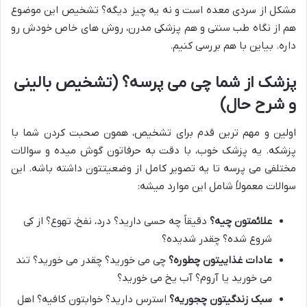
مشکل از سردی معده است و نه یه چیز دیگه؟ تشخیص این موضوع
هم از نگاه طب سنتی و هم پزشکی مدرن، روش های خاص خودش رو
داره. بیاین با هم بررسی کنیم.
پزشک از شما چی می پرسه؟ (تشخیص بالینی
و شرح حال)
اولین و مهم ترین قدم برای تشخیص، همون صحبت کردن شما با
پزشکه. یه پزشک خوب، با دقت به حرفاتون گوش میده و سوالات
مختلفی می پرسه تا یه تصویر کامل از وضعیتتون داشته باشه. این
سوالات معمولاً شامل این موارد میشه:
علائمتون چیه؟
دقیقاً چه حسی دارید؟ درد، نفخ، تهوع؟ از کی
شروع شده؟ چقدر شدیده؟
عادات غذاییتون چطوره؟
چی می خورید؟ چقدر می خورید؟ تند
می خورید یا آروم؟ آب یخ می خورید؟
سبک زندگیتون چجوریه؟
استرس دارید؟ خوابتون کافیه؟ اهل