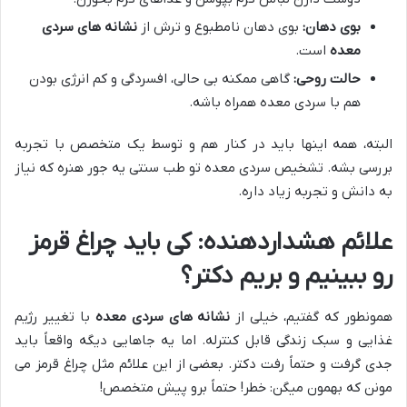
بوی دهان:
بوی دهان نامطبوع و ترش از
نشانه های سردی
معده
است.
حالت روحی:
گاهی ممکنه بی حالی، افسردگی و کم انرژی بودن
هم با سردی معده همراه باشه.
البته، همه اینها باید در کنار هم و توسط یک متخصص با تجربه
بررسی بشه. تشخیص سردی معده تو طب سنتی یه جور هنره که نیاز
به دانش و تجربه زیاد داره.
علائم هشداردهنده: کی باید چراغ قرمز
رو ببینیم و بریم دکتر؟
همونطور که گفتیم، خیلی از
نشانه های سردی معده
با تغییر رژیم
غذایی و سبک زندگی قابل کنترله. اما یه جاهایی دیگه واقعاً باید
جدی گرفت و حتماً رفت دکتر. بعضی از این علائم مثل چراغ قرمز می
مونن که بهمون میگن: خطر! حتماً برو پیش متخصص!