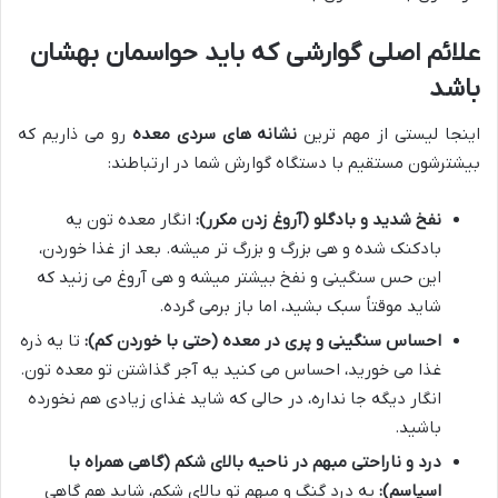
علائم اصلی گوارشی که باید حواسمان بهشان
باشد
اینجا لیستی از مهم ترین
نشانه های سردی معده
رو می ذاریم که
بیشترشون مستقیم با دستگاه گوارش شما در ارتباطند:
نفخ شدید و بادگلو (آروغ زدن مکرر):
انگار معده تون یه
بادکنک شده و هی بزرگ و بزرگ تر میشه. بعد از غذا خوردن،
این حس سنگینی و نفخ بیشتر میشه و هی آروغ می زنید که
شاید موقتاً سبک بشید، اما باز برمی گرده.
احساس سنگینی و پری در معده (حتی با خوردن کم):
تا یه ذره
غذا می خورید، احساس می کنید یه آجر گذاشتن تو معده تون.
انگار دیگه جا نداره، در حالی که شاید غذای زیادی هم نخورده
باشید.
درد و ناراحتی مبهم در ناحیه بالای شکم (گاهی همراه با
اسپاسم):
یه درد گنگ و مبهم تو بالای شکم، شاید هم گاهی