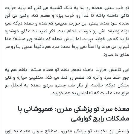
تو طب سنتی، معده رو به یه دیگ تشبیه می کنن که باید حرارت
کافی داشته باشه تا غذا رو خوب بپزه و هضم کنه. وقتی می گن
معده سرد شده، یعنی این حرارت طبیعی کم شده و معده دیگه نمی
تونه وظیفه اش رو درست انجام بده. فکر کنید یه غذای خوشمزه
دارید که می خواید بپزید، اما زیرش شعله کم باشه؛ چی میشه؟ غذا
نیم پز می مونه یا اصلاً نمی پزه! معده سرد هم دقیقاً همین بلا رو سر
غذای ما میاره.
این کاهش حرارت باعث تجمع بلغم تو معده میشه. بلغم هم یه
جور خلط سرد و تره که هضم رو کند می کنه، سنگینی میاره و کلی
مشکل دیگه. خلاصه، از نظر طب سنتی، سردی معده یه اختلال تو
مزاج معده است که تعادلش به هم خورده.
معده سرد تو پزشکی مدرن: همپوشانی با
مشکلات رایج گوارشی
راستش رو بخواید، تو پزشکی مدرن، اصطلاح سردی معده به اون