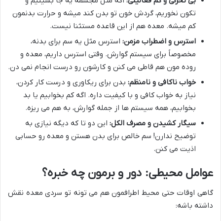
بی تحرکی و کم فعالیتی:
اگه مثل مجسمه یه جا بشینیم و
تکون نخوریم، گردش خون تو بدن کند میشه و حرارت بدنمون
کم میشه. معده هم از این قاعده مستثنا نیست.
استرس و اضطراب مزمن:
استرس مثل یه سم برای بدنه،
مخصوصاً برای سیستم گوارش. وقتی استرس داریم، معده و
روده مون هم قاطی می کنن و کارشون رو درست انجام نمی دن.
خواب ناکافی و نامنظم:
بدن برای ریکاوری و درست کار کردن،
نیاز به خواب کافی و با کیفیت داره. اگه کم بخوابیم یا بد
بخوابیم، همه سیستم ها از جمله گوارش، به هم می ریزه.
سیگار کشیدن و مصرف الکل:
این دو تا که دیگه نیازی به
توضیح ندارن! سم خالص برای بدن هستن و معده رو حسابی
اذیت می کنن.
عوامل محیطی: دور و برمون چه خبره؟
گاهی اوقات حتی محیط اطرافمون هم می تونه تو سردی معده نقش
داشته باشه: