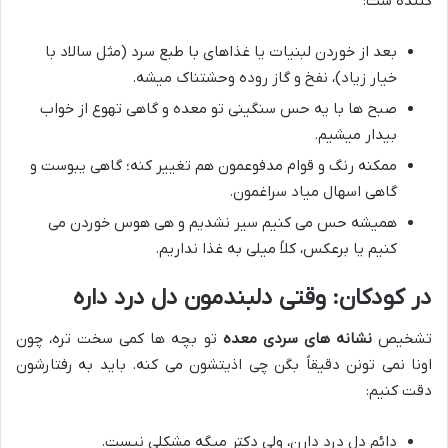
کننده ست:
بعد از خوردن لبنیات یا غذاهای با طبع سرد (مثل سالاد با
خیار زیاد)، نفخ و گاز روده وحشتناک میشه.
صبح ها با یه حس سنگینی تو معده و گاهی تهوع از خواب
بیدار میشیم.
ممکنه رنگ و قوام مدفوعمون هم تغییر کنه؛ گاهی یبوست و
گاهی اسهال میاد سراغمون.
همیشه حس می کنیم سیر نشدیم و هی هوس خوردن می
کنیم یا برعکس، کلاً میلی به غذا نداریم.
در کودکان: وقتی دلبندمون دل درد داره
تشخیص
نشانه های سردی معده
تو بچه ها کمی سخت تره، چون
اونا نمی تونن دقیقاً بگن چی اذیتشون می کنه. باید به رفتارشون
دقت کنیم:
دائم دل درد دارن، ولی دکتر میگه مشکلی نیست.