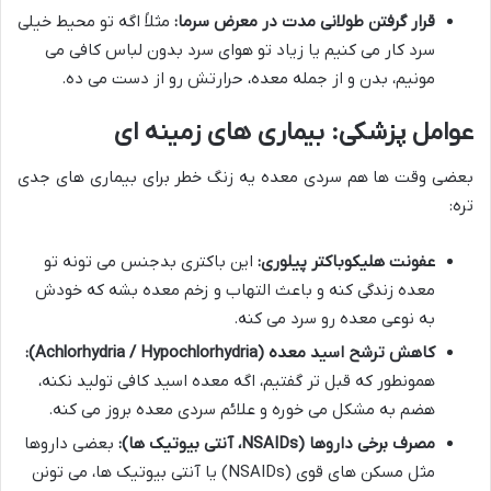
قرار گرفتن طولانی مدت در معرض سرما:
مثلاً اگه تو محیط خیلی
سرد کار می کنیم یا زیاد تو هوای سرد بدون لباس کافی می
مونیم، بدن و از جمله معده، حرارتش رو از دست می ده.
عوامل پزشکی: بیماری های زمینه ای
بعضی وقت ها هم سردی معده یه زنگ خطر برای بیماری های جدی
تره:
عفونت هلیکوباکتر پیلوری:
این باکتری بدجنس می تونه تو
معده زندگی کنه و باعث التهاب و زخم معده بشه که خودش
به نوعی معده رو سرد می کنه.
کاهش ترشح اسید معده (Achlorhydria / Hypochlorhydria):
همونطور که قبل تر گفتیم، اگه معده اسید کافی تولید نکنه،
هضم به مشکل می خوره و علائم سردی معده بروز می کنه.
مصرف برخی داروها (NSAIDs، آنتی بیوتیک ها):
بعضی داروها
مثل مسکن های قوی (NSAIDs) یا آنتی بیوتیک ها، می تونن