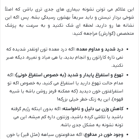
این علائم می تونن نشونه بیماری های جدی تری باشن که اصلاً
شوخی بردار نیستن و باید سریعاً بهشون رسیدگی بشه. پس اگه این
نشانه ها رو دارید، لحظه ای شک نکنید و به سرعت به پزشک
متخصص (گوارش) مراجعه کنید:
درد شدید و مداوم معده:
اگه درد معده تون اونقدر شدیده که
نمی ذاره کاراتون رو انجام بدید، یا هی میاد و نمیره، دیگه صبر
نکنید.
تهوع و استفراغ پایدار و شدید (به خصوص استفراغ خونی):
اگه
مدام حالت تهوع دارید یا استفراغ می کنید، به خصوص اگه تو
استفراغتون خون دیدید (که ممکنه قرمز روشن باشه یا شبیه
قهوه)، این یه زنگ خطر خیلی بزرگه!
کاهش وزن بی دلیل و ناخواسته:
اگه بدون اینکه رژیم گرفته
باشید یا تلاشی کرده باشید، وزنتون داره کم میشه، این می
تونه نشونه یه مشکل جدی باشه.
وجود خون در مدفوع:
اگه مدفوعتون سیاهه (مثل قیر) یا خون