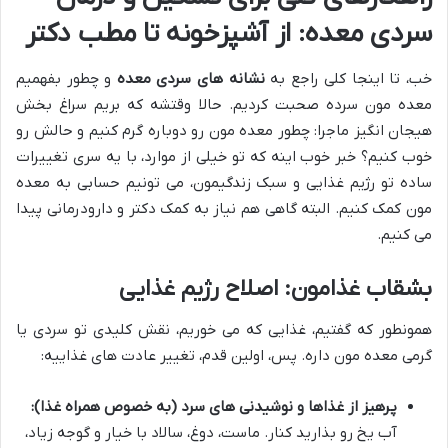
سردی معده: از آشپزخونه تا مطب دکتر
خب، تا اینجا کلی راجع به
نشانه های سردی معده
و چطور بفهمیم
معده مون سرده صحبت کردیم. حالا وقتشه که بریم سراغ بخش
هیجان انگیز ماجرا: چطور معده مون رو دوباره گرم کنیم و حالش رو
خوب کنیم؟ خبر خوب اینه که تو خیلی از موارد، با یه سری تغییرات
ساده تو رژیم غذایی و سبک زندگیمون، می تونیم حسابی به معده
مون کمک کنیم. البته گاهی هم نیاز به کمک دکتر و دارودرمانی پیدا
می کنیم.
بشقاب غذامون: اصلاح رژیم غذایی
همونطور که گفتیم، غذایی که می خوریم، نقش کلیدی تو سردی یا
گرمی معده مون داره. پس، اولین قدم، تغییر عادت های غذاییه:
پرهیز از غذاها و نوشیدنی های سرد (به خصوص همراه غذا):
آب یخ رو بذارید کنار. ماست، دوغ، سالاد با خیار و گوجه زیاد،