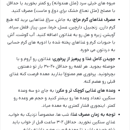
میوه های خیلی سرد (مثل هندوانه) رو کمتر بخورید یا حداقل
با مصلح (مثل نعناع خشک برای دوغ و ماست) مصرف کنید.
مصرف غذاهای گرم مزاج:
به جاش، سراغ غذاهایی برید که طبع
گرم دارن. زنجبیل، دارچین، عسل، خرما، سیر، پیاز، فلفل سیاه،
آویشن، زیره و هل رو به غذاتون اضافه کنید. آب گوشت، آش
با حبوبات گرم و غذاهای پخته شده با ادویه های گرم حسابی
به دردتون می خوره.
جویدن کامل غذا و پرهیز از پرخوری:
غذاتون رو آروم و با
حوصله بجوید. هر لقمه رو حداقل ۲۰-۳۰ بار تو دهنتون
بچرخونید. پرخوری هم ممنوع! بذارید معده فرصت کنه غذای
قبلی رو هضم کنه.
وعده های غذایی کوچک تر و مکرر:
به جای دو سه وعده
سنگین، تعداد وعده ها رو بیشتر کنید و حجم هر وعده رو
کمتر. اینجوری فشار کمتری به معده میاد.
توجه به زمان مصرف غذا:
شب ها، مخصوصاً نزدیک به خواب،
غذای سنگین نخورید. حداقل ۲-۳ ساعت قبل از خواب باید
شام خورده باشید تا معده فرصت هضم داشته باشه.