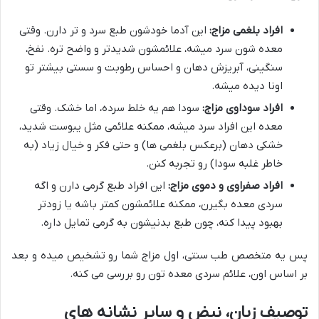
افراد بلغمی مزاج:
این آدما خودشون طبع سرد و تر دارن. وقتی
معده شون سرد میشه، علائمشون شدیدتر و واضح تره. نفخ،
سنگینی، آبریزش دهان و احساس رطوبت و سستی بیشتر تو
اونا دیده میشه.
افراد سوداوی مزاج:
سودا هم یه خلط سرده، اما خشک. وقتی
معده این افراد سرد میشه، ممکنه علائمی مثل یبوست شدید،
خشکی دهان (برعکس بلغمی ها) و حتی فکر و خیال زیاد (به
خاطر غلبه سودا) رو تجربه کنن.
افراد صفراوی و دموی مزاج:
این افراد طبع گرمی دارن و اگه
سردی معده بگیرن، ممکنه علائمشون کمتر باشه یا زودتر
بهبود پیدا کنه، چون طبع بدنیشون به گرمی تمایل داره.
پس یه متخصص طب سنتی، اول مزاج شما رو تشخیص میده و بعد
بر اساس اون، علائم سردی معده تون رو بررسی می کنه.
توصیف زبان، نبض و سایر نشانه های