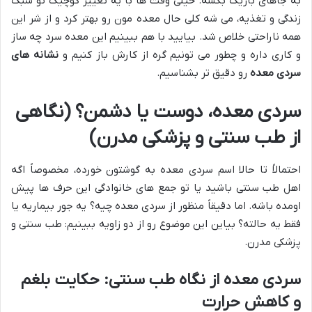
به جاهای باریک بکشه. خیلی وقت ها با یه تغییر کوچیک تو سبک
زندگی و تغذیه، می شه کلی حال معده مون رو بهتر کرد و از شر این
همه ناراحتی خلاص شد. بیایید با هم ببینیم این معده سرد چه ساز
و کاری داره و چطور می تونیم گره از کارش باز کنیم و
نشانه های
سردی معده
رو دقیق تر بشناسیم.
سردی معده، دوست یا دشمن؟ (نگاهی
از طب سنتی و پزشکی مدرن)
احتمالاً تا حالا اسم سردی معده به گوشتون خورده، مخصوصاً اگه
اهل طب سنتی باشید یا تو جمع های خانوادگی این حرف ها پیش
اومده باشه. اما دقیقاً منظور از سردی معده چیه؟ یه جور بیماریه یا
فقط یه حالته؟ بیاین این موضوع رو از دو زاویه ببینیم: طب سنتی و
پزشکی مدرن.
سردی معده از نگاه طب سنتی: حکایت بلغم
و کاهش حرارت