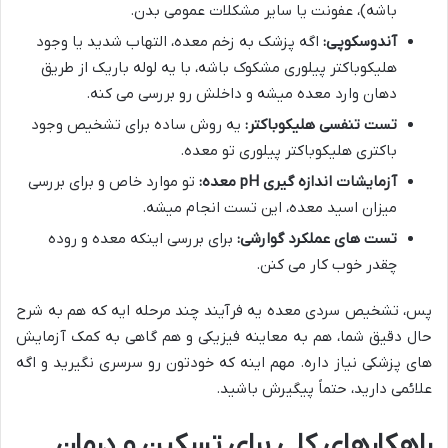
باشه)، عفونت یا سایر مشکلات عمومی بدن.
آندوسکوپی:
اگه پزشک به زخم معده، التهاب شدید یا وجود
هلیکوباکتر پیلوری مشکوک باشه، با یه لوله باریک از طریق
دهان وارد معده میشه و داخلش رو بررسی می کنه.
تست تنفسی هلیکوباکتر:
یه روش ساده برای تشخیص وجود
باکتری هلیکوباکتر پیلوری تو معده.
آزمایشات اندازه گیری pH معده:
تو موارد خاص و برای بررسی
میزان اسید معده، این تست انجام میشه.
تست های عملکرد گوارشی:
برای بررسی اینکه معده و روده
چقدر خوب کار می کنن.
پس، تشخیص سردی معده یه فرآیند چند مرحله ایه که هم به شرح
حال دقیق شما، هم به معاینه فیزیکی و هم گاهی به کمک آزمایش
های پزشکی نیاز داره. مهم اینه که خودتون رو سرسری نگیرید و اگه
علائمی دارید، حتماً پیگیرش باشید.
راهکارهای کلی برای تسکین و درمان