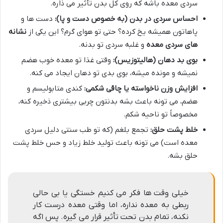
سردی معده باشه که روی کل بدن تأثیر می ذاره.
احساس سردی در بدن (به خصوص دست و پا):
دست ها و
پاهاتون همیشه یخ کرده؟ حتی تو هوای گرم؟ این یکی از
نشانه
های سردی معده
و غلبه سردی تو بدنه.
بوی بد دهان (هالیتوزیس):
وقتی غذا تو معده خوب هضم
نمیشه و مونده میشه، بوی بدی تو دهان ایجاد می کنه.
افزایش وزن ناخواسته یا چاقی شکمی:
کندی متابولیسم و
هضم، می تونه باعث بشه بدنتون چربی بیشتری ذخیره کنه،
مخصوصاً تو ناحیه شکم.
خلط پشت حلق:
تجمع بلغم (که تو طب سنتی دلیل سردی
معده است) می تونه باعث تولید خلط زیاد و حس خلط پشت
حلق بشه.
خیلی وقت ها فکر می کنیم خستگی یا بی حالی
ربطی به معده نداره، اما وقتی معده درست کار
نکنه، تمام بدن تحت تأثیر قرار می گیره. پس اگه