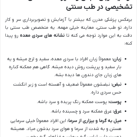
تشخیصی در طب سنتی
برعکس پزشکی مدرن که بیشتر با آزمایش و تصویربرداری سر و کار
داره، تو طب سنتی، معاینه خیلی مهمه. یه متخصص طب سنتی با
دقت به این موارد توجه می کنه تا
نشانه های سردی معده
رو پیدا
کنه:
زبان:
معمولاً زبان افراد با سردی معده، سفید و لزج میشه و یه
بار سفید و پرپشت روش دیده میشه. گاهی هم ممکنه کناره
های زبان جای دندون ها دیده بشه.
نبض:
نبضشون معمولاً ضعیف و آهسته است و زیر انگشت
حس سردی داره.
پوست:
پوست ممکنه رنگ پریده و سرد باشه.
عرق:
عرق ممکنه سرد و چسبنده باشه.
میل به گرما و بیزاری از سرما:
این افراد معمولاً خیلی سرمایی
هستن و به شدت از سرما و هوای سرد بدشون میاد. همیشه
دوست دارن لباس گرم بپوشن و غذاهای گرم بخورن.