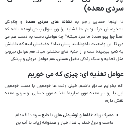
سردی معده)
تا اینجا حسابی راجع به
نشانه های سردی معده
و چگونگی
تشخیصش حرف زدیم. حالا شاید براتون سوال پیش اومده باشه که
اصلاً چرا یهو معده ما سرد میشه؟ چه عواملی دست به دست هم می
دن تا این وضعیت ناخوشایند پیش بیاد؟ حقیقتش اینه که دلایلش
یه کمی پیچیده ست و از جنبه های مختلفی میاد. هم عوامل بیرونی
مثل تغذیه و سبک زندگی دخیل هستن، هم عوامل درونی و پزشکی.
عوامل تغذیه ای: چیزی که می خوریم
اگه بخوایم صادق باشیم، خیلی وقت ها خودمون با دست خودمون
این بلا رو سر معده مون میاریم! تغذیه مون حسابی تو سردی معده
نقش داره:
مصرف زیاد غذاها و نوشیدنی های با طبع سرد:
مثلاً مدام
ماست و دوغ خنک با غذا، خیار و هندوانه زیاد، یا آب یخ