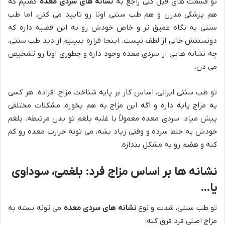
تو قسمت های قبل کلی راجع به
نشانه های سردی معده
گفتیم که
هم پزشکی مدرن و هم طب سنتی اونا رو تایید می کنن. اما طب
سنتی یه نگاه عمیق تر و خاص خودش رو به این قضیه داره که
دونستنش خالی از لطف نیست. اینجا قراره ببینیم از دید طب سنتی،
چه نشانه هایی از سردی معده وجود داره و چطوری اونا رو تشخیص
می دن.
تو طب سنتی ایرانی، اساس کار بر پایه شناخت مزاج افراده. هر کسی
یه مزاج پایه داره و اگه این مزاج به هم بخوره، مشکلات مختلفی
پیش میاد. سردی معده معمولاً با غلبه بلغم تو بدن مرتبطه. بلغم
خودش یه خلط سرده و وقتی زیاد بشه، می تونه حرارت معده رو کم
کنه و هضم رو به مشکل بندازه.
نشانه ها بر اساس مزاج فرد: بلغمی، سوداوی
یا…
تو طب سنتی، شدت و نوع
نشانه های سردی معده
می تونه بسته به
مزاج اصلی فرد فرق کنه: