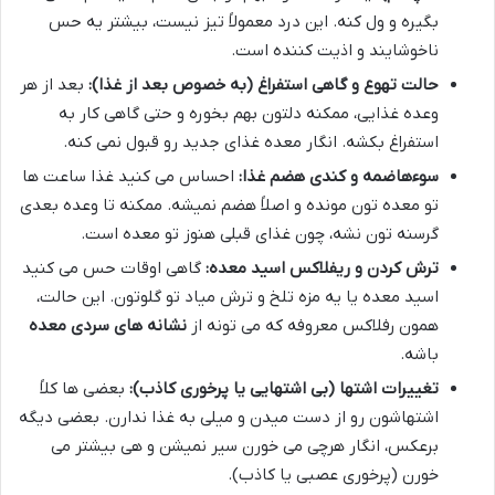
بگیره و ول کنه. این درد معمولاً تیز نیست، بیشتر یه حس
ناخوشایند و اذیت کننده است.
حالت تهوع و گاهی استفراغ (به خصوص بعد از غذا):
بعد از هر
وعده غذایی، ممکنه دلتون بهم بخوره و حتی گاهی کار به
استفراغ بکشه. انگار معده غذای جدید رو قبول نمی کنه.
سوءهاضمه و کندی هضم غذا:
احساس می کنید غذا ساعت ها
تو معده تون مونده و اصلاً هضم نمیشه. ممکنه تا وعده بعدی
گرسنه تون نشه، چون غذای قبلی هنوز تو معده است.
ترش کردن و ریفلاکس اسید معده:
گاهی اوقات حس می کنید
اسید معده یا یه مزه تلخ و ترش میاد تو گلوتون. این حالت،
همون رفلاکس معروفه که می تونه از
نشانه های سردی معده
باشه.
تغییرات اشتها (بی اشتهایی یا پرخوری کاذب):
بعضی ها کلاً
اشتهاشون رو از دست میدن و میلی به غذا ندارن. بعضی دیگه
برعکس، انگار هرچی می خورن سیر نمیشن و هی بیشتر می
خورن (پرخوری عصبی یا کاذب).