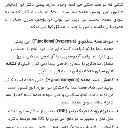
شکلی که تو طب سنتی می گیم، وجود نداره. یعنی دکترا تو آزمایش
هاشون نمی نویسن معده شما سرد است!. اما خب، علائمی که ما به
سردی معده نسبت می دیم، می تونن تو پزشکی مدرن معادل یا
همپوشانی داشته باشن با چند تا مشکل گوارشی دیگه.
سوءهاضمه عملکردی (Functional Dyspepsia):
این یعنی
معده شما علائم ناراحت کننده ای مثل درد، نفخ یا احساس
پری داره، اما وقتی آندوسکوپی یا آزمایش می کنن، هیچ
مشکل ساختاری یا بیماری خاصی پیدا نمی کنن. خیلی از
نشانه
های سردی معده
تو این دسته قرار می گیرن.
کاهش اسید معده (Hypochlorhydria):
وقتی معده اسید کافی
تولید نمی کنه، هضم غذا به مشکل می خوره. این کمبود اسید
می تونه باعث نفخ، سنگینی و حتی سوءهاضمه بشه که باز هم
شبیه علائم سردی معده است.
سندروم روده تحریک پذیر (IBS):
بعضی از علائم سردی معده
مثل نفخ و تغییرات تو دفع، می تونن با IBS هم مرتبط باشن.
گاستریت (التهاب معده):
گاهی اوقات التهاب خفیف معده هم