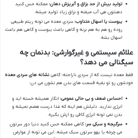
تولید بیش از حد بزاق و آبریزش دهان:
ممکنه حس کنید
دهنتون هی آب میفته و بزاق زیاد تولید میشه.
یبوست یا اسهال متناوب:
سردی معده می تونه ریتم طبیعی
روده رو هم به هم بزنه و گاهی باعث یبوست و گاهی هم باعث
اسهال بشه.
علائم سیستمی و غیرگوارشی: بدنمان چه
سیگنالی می دهد؟
فقط معده نیست که از سردی ناراحته؛ گاهی
نشانه های سردی معده
خودشون رو تو بقیه قسمت های بدن هم نشون می دن:
احساس ضعف و بی حالی عمومی:
انگار همیشه خسته اید و
انرژی ندارید. دلیلش هم اینه که غذا درست هضم نمیشه و
بدن نمی تونه انرژی کافی رو ازش بگیره.
سرگیجه و سبکی سر:
گاهی ممکنه حس کنید دنیا دور سرتون
می چرخه یا یهو سرتون سبک میشه. این می تونه از عوارض