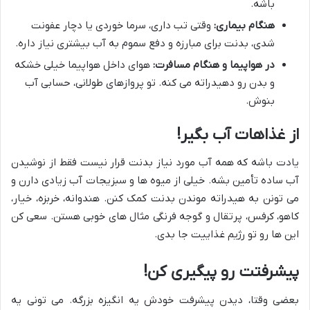
باشه.
هنگام بیماری:
وقتی تب داری، سرما خوردی یا دچار عفونت
شدی، بدنت برای مبارزه و دفع سموم به آب بیشتری نیاز داره.
در هواپیما و هنگام مسافرت:
هوای داخل هواپیما خیلی خشکه
و بدن رو دهیدراته می کنه. تو پروازهای طولانی، حسابی آب
بنوش.
از غذاهات آب بگیر!
یادت باشه که همه آب مورد نیاز بدنت قرار نیست فقط از نوشیدن
آب ساده تأمین بشه. خیلی از میوه ها و سبزیجات آب زیادی دارن و
می تونن به هیدراته موندن بدنت کمک کنن. هندوانه، خربزه، خیار،
کاهو، کرفس، پرتقال و گوجه فرنگی مثال های خوبی هستن. سعی کن
این ها رو تو رژیم غذاییت جا بدی.
پیشرفتت رو پیگیری کن!
بعضی وقتا، دیدن پیشرفت خودش یه انگیزه بزرگه. می تونی یه