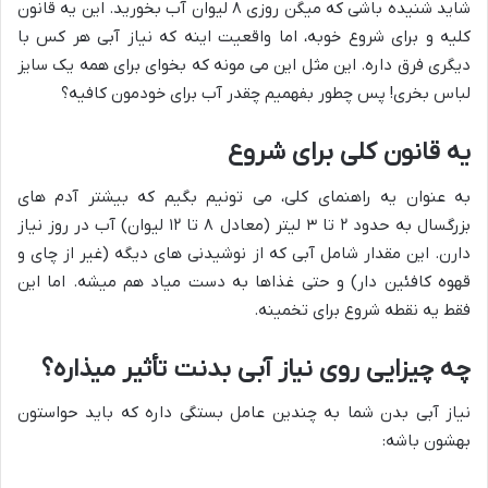
شاید شنیده باشی که میگن روزی ۸ لیوان آب بخورید. این یه قانون
کلیه و برای شروع خوبه، اما واقعیت اینه که نیاز آبی هر کس با
دیگری فرق داره. این مثل این می مونه که بخوای برای همه یک سایز
لباس بخری! پس چطور بفهمیم چقدر آب برای خودمون کافیه؟
یه قانون کلی برای شروع
به عنوان یه راهنمای کلی، می تونیم بگیم که بیشتر آدم های
بزرگسال به حدود ۲ تا ۳ لیتر (معادل ۸ تا ۱۲ لیوان) آب در روز نیاز
دارن. این مقدار شامل آبی که از نوشیدنی های دیگه (غیر از چای و
قهوه کافئین دار) و حتی غذاها به دست میاد هم میشه. اما این
فقط یه نقطه شروع برای تخمینه.
چه چیزایی روی نیاز آبی بدنت تأثیر میذاره؟
نیاز آبی بدن شما به چندین عامل بستگی داره که باید حواستون
بهشون باشه: