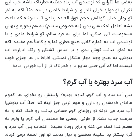
بعضی ها نگرانن که نوشیدن آب زیاد ممکنه خطرناک باشه. خب، این
نگرانی تو موارد خیلی نادر و تو شرایط خاصی درسته، مثلاً اگه یه نفر
تو زمان خیلی کوتاهی حجم فوق العاده زیادی آب بنوشه که باعث
بشه تعادل نمک های بدن (به خصوص سدیم) به هم بخوره و بهش
مسمومیت آبی میگن. اما برای یه فرد سالم، تو شرایط عادی و با
نوشیدن آب به اندازه کافی، هیچ خطری نداره و کاملاً هم مفیده. اگه
به ندای بدنت گوش بدی و بر اساس تشنگی و رنگ ادرارت آب
بنوشی، به هیچ وجه دچار مشکل نمیشی. افراط در هر چیزی خوب
نیست، اما کم آبی خیلی شایع تر و خطرناک تر از آب خوردن زیاده.
آب سرد بهتره یا آب گرم؟
بین آب سرد و آب گرم، کدوم بهتره؟ راستش رو بخوای، هر کدوم
مزایای خودشون رو دارن و مهم ترین چیز اینه که اصلاً آب بنوشی!
آب سرد می تونه تو روزهای گرم حسابی بدنت رو خنک کنه و به
سرعت جذب بشه. از طرفی، بعضی ها معتقدن آب گرم یا ولرم به
هضم غذا کمک می کنه و برای روده مفیده. انتخاب بین آب سرد و
گرم بیشتر به سلیقه شخصی و نیاز بدنت تو اون لحظه برمی گرده.