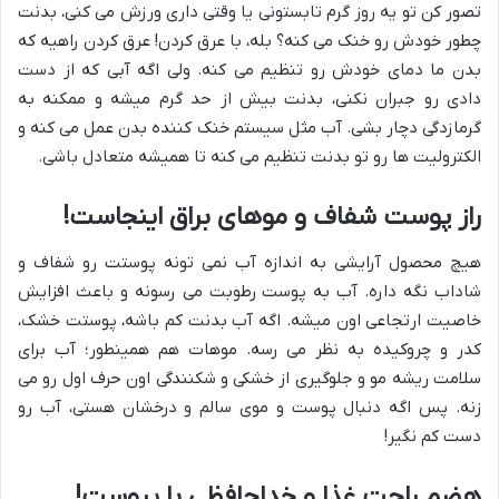
تصور کن تو یه روز گرم تابستونی یا وقتی داری ورزش می کنی، بدنت
چطور خودش رو خنک می کنه؟ بله، با عرق کردن! عرق کردن راهیه که
بدن ما دمای خودش رو تنظیم می کنه. ولی اگه آبی که از دست
دادی رو جبران نکنی، بدنت بیش از حد گرم میشه و ممکنه به
گرمازدگی دچار بشی. آب مثل سیستم خنک کننده بدن عمل می کنه و
الکترولیت ها رو تو بدنت تنظیم می کنه تا همیشه متعادل باشی.
راز پوست شفاف و موهای براق اینجاست!
هیچ محصول آرایشی به اندازه آب نمی تونه پوستت رو شفاف و
شاداب نگه داره. آب به پوست رطوبت می رسونه و باعث افزایش
خاصیت ارتجاعی اون میشه. اگه آب بدنت کم باشه، پوستت خشک،
کدر و چروکیده به نظر می رسه. موهات هم همینطور؛ آب برای
سلامت ریشه مو و جلوگیری از خشکی و شکنندگی اون حرف اول رو می
زنه. پس اگه دنبال پوست و موی سالم و درخشان هستی، آب رو
دست کم نگیر!
هضم راحت غذا و خداحافظی با یبوست!