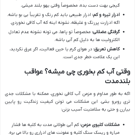
گیجی بهت دست بده، مخصوصاً وقتی یهو بلند میشی.
ادرار تیره و کم:
ادرار طبیعی باید کم رنگ و تقریباً بی بو باشه.
اگه ادرارت پررنگ و غلیظه، نشونه اینه که آب کافی نخوردی.
گرفتگی عضلانی:
مخصوصاً تو پاها، می تونه نشونه عدم تعادل
الکترولیت ها به دلیل کم آبی باشه.
کاهش تعریق:
در هوای گرم یا حین فعالیت، اگر عرق نکردید،
این یک علامت خطر جدی است.
وقتی آب کم بخوری چی میشه؟ عواقب
بلندمدت
اگه به طور مداوم و مزمن آب کافی نخوری، ممکنه با مشکلات جدی
تری روبرو بشی. این مشکلات می تونن کیفیت زندگیت رو پایین
بیارن و حتی به سلامتیت آسیب بزنن:
مشکلات کلیوی مزمن:
کم آبی طولانی مدت به کلیه ها فشار
میاره و ریسک سنگ کلیه و عفونت های ادراری رو بالا می بره.