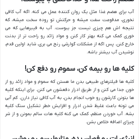
آب برای هضم غذا مثل یک روان کننده عمل می کنه. اگه آب کافی
نخوری، مدفوعت سفت میشه و حرکتش تو روده سخت میشه، که
نتیجه اش هم چیزی نیست جز یبوست. آب به فیبرهایی که می
خوری کمک می کنه بهتر کار کنن و مواد زائد رو راحت تر از بدنت
خارج کنن. پس اگه از مشکلات گوارشی رنج می بری، شاید اولین قدم،
نوشیدن آب بیشتر باشه.
کلیه ها رو بیمه کن، سموم رو دفع کن!
کلیه ها فیلترهای طبیعی بدن ما هستن که سموم و مواد زائد رو از
خون جدا می کنن و از طریق ادرار دفعشون می کنن. برای اینکه کلیه
ها بتونن کارشون رو خوب انجام بدن، به آب کافی نیاز دارن. کم آبی
می تونه باعث غلیظ شدن ادرار و افزایش خطر تشکیل سنگ کلیه
بشه. آب خوردن منظم، کمک می کنه کلیه هات سالم بمونن و از شر
چیزای اضافه خلاص بشن.
انرژی ات رو فوران بده، متابولیسم رو روشن