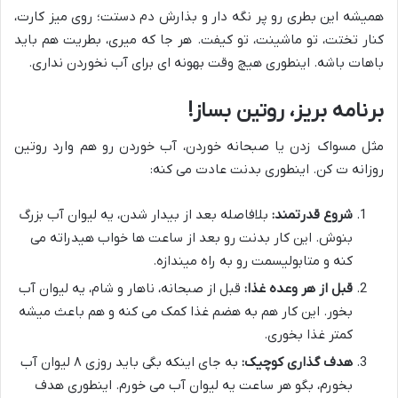
همیشه این بطری رو پر نگه دار و بذارش دم دستت؛ روی میز کارت،
کنار تختت، تو ماشینت، تو کیفت. هر جا که میری، بطریت هم باید
باهات باشه. اینطوری هیچ وقت بهونه ای برای آب نخوردن نداری.
برنامه بریز، روتین بساز!
مثل مسواک زدن یا صبحانه خوردن، آب خوردن رو هم وارد روتین
روزانه ت کن. اینطوری بدنت عادت می کنه:
شروع قدرتمند:
بلافاصله بعد از بیدار شدن، یه لیوان آب بزرگ
بنوش. این کار بدنت رو بعد از ساعت ها خواب هیدراته می
کنه و متابولیسمت رو به راه میندازه.
قبل از هر وعده غذا:
قبل از صبحانه، ناهار و شام، یه لیوان آب
بخور. این کار هم به هضم غذا کمک می کنه و هم باعث میشه
کمتر غذا بخوری.
هدف گذاری کوچیک:
به جای اینکه بگی باید روزی ۸ لیوان آب
بخورم، بگو هر ساعت یه لیوان آب می خورم. اینطوری هدف