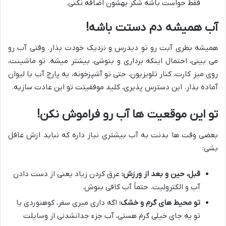
فقط حواست باشه شکر بهشون اضافه نکنی.
آب همیشه دم دستت باشه!
همیشه بطری آبت رو تو دیدرس و نزدیک خودت بذار. وقتی آب رو
می بینی، احتمال اینکه برداری و بنوشی، بیشتر میشه. تو ماشینت،
روی میز کارت، کنار تلویزیون، حتی تو آشپزخونه، یه پارچ آب با لیوان
آماده بذار. این دسترس پذیری، کلید موفقیتت تو این عادت سازیه.
تو این موقعیت ها آب رو فراموش نکن!
بعضی وقت ها بدنت به آب بیشتری نیاز داره که نباید ازش غافل
بشی:
قبل، حین و بعد از ورزش:
عرق کردن زیاد یعنی از دست دادن
آب و الکترولیت. حتماً آب کافی بنوش.
تو محیط های گرم و خشک:
اگه داری میری سفر، کوهنوردی یا
تو یه جای خیلی گرم هستی، آب جزء جدانشدنی از وسایلت