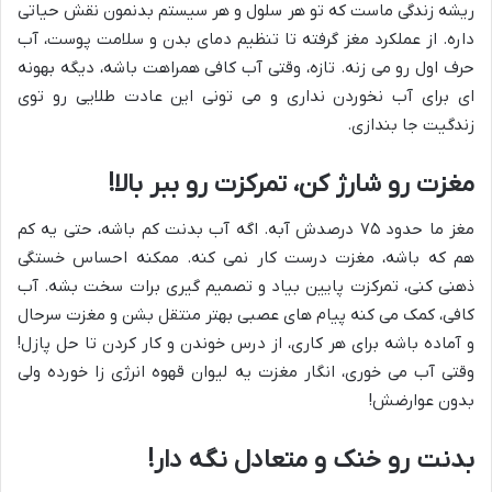
ریشه زندگی ماست که تو هر سلول و هر سیستم بدنمون نقش حیاتی
داره. از عملکرد مغز گرفته تا تنظیم دمای بدن و سلامت پوست، آب
حرف اول رو می زنه. تازه، وقتی آب کافی همراهت باشه، دیگه بهونه
ای برای آب نخوردن نداری و می تونی این عادت طلایی رو توی
زندگیت جا بندازی.
مغزت رو شارژ کن، تمرکزت رو ببر بالا!
مغز ما حدود ۷۵ درصدش آبه. اگه آب بدنت کم باشه، حتی یه کم
هم که باشه، مغزت درست کار نمی کنه. ممکنه احساس خستگی
ذهنی کنی، تمرکزت پایین بیاد و تصمیم گیری برات سخت بشه. آب
کافی، کمک می کنه پیام های عصبی بهتر منتقل بشن و مغزت سرحال
و آماده باشه برای هر کاری، از درس خوندن و کار کردن تا حل پازل!
وقتی آب می خوری، انگار مغزت یه لیوان قهوه انرژی زا خورده ولی
بدون عوارضش!
بدنت رو خنک و متعادل نگه دار!