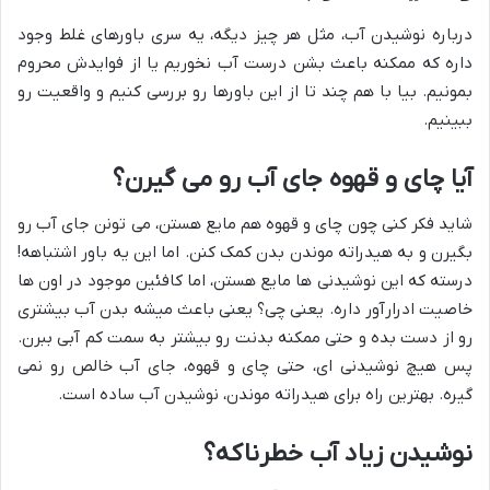
درباره نوشیدن آب، مثل هر چیز دیگه، یه سری باورهای غلط وجود
داره که ممکنه باعث بشن درست آب نخوریم یا از فوایدش محروم
بمونیم. بیا با هم چند تا از این باورها رو بررسی کنیم و واقعیت رو
ببینیم.
آیا چای و قهوه جای آب رو می گیرن؟
شاید فکر کنی چون چای و قهوه هم مایع هستن، می تونن جای آب رو
بگیرن و به هیدراته موندن بدن کمک کنن. اما این یه باور اشتباهه!
درسته که این نوشیدنی ها مایع هستن، اما کافئین موجود در اون ها
خاصیت ادرارآور داره. یعنی چی؟ یعنی باعث میشه بدن آب بیشتری
رو از دست بده و حتی ممکنه بدنت رو بیشتر به سمت کم آبی ببرن.
پس هیچ نوشیدنی ای، حتی چای و قهوه، جای آب خالص رو نمی
گیره. بهترین راه برای هیدراته موندن، نوشیدن آب ساده است.
نوشیدن زیاد آب خطرناکه؟