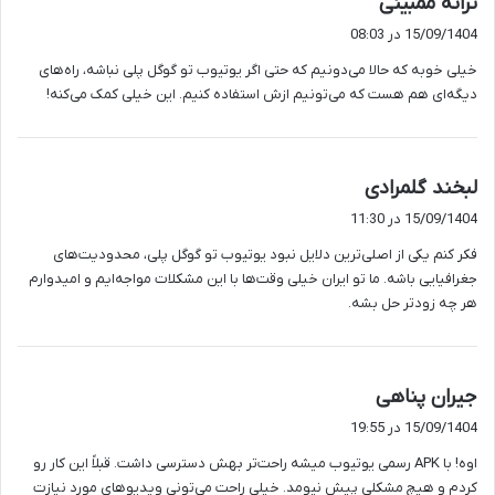
ترانه ممبینی
ف
15/09/1404 در 08:03
ت
خیلی خوبه که حالا می‌دونیم که حتی اگر یوتیوب تو گوگل پلی نباشه، راه‌های
:
دیگه‌ای هم هست که می‌تونیم ازش استفاده کنیم. این خیلی کمک می‌کنه!
گ
لبخند گلمرادی
ف
15/09/1404 در 11:30
ت
فکر کنم یکی از اصلی‌ترین دلایل نبود یوتیوب تو گوگل پلی، محدودیت‌های
:
جغرافیایی باشه. ما تو ایران خیلی وقت‌ها با این مشکلات مواجه‌ایم و امیدوارم
هر چه زودتر حل بشه.
گ
جیران پناهی
ف
15/09/1404 در 19:55
ت
اوه! با APK رسمی یوتیوب میشه راحت‌تر بهش دسترسی داشت. قبلاً این کار رو
:
کردم و هیچ مشکلی پیش نیومد. خیلی راحت می‌تونی ویدیوهای مورد نیازت