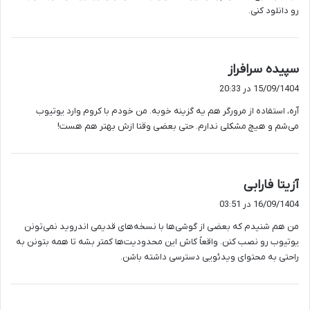
رو دانلود کنی.
گ
سپیده سرافراز
ف
15/09/1404 در 20:33
ت
آره، استفاده از مرورگر هم یه گزینه خوبه. من خودم با کروم وارد یوتیوب
:
می‌شم و هیچ مشکلی ندارم. حتی بعضی وقتا ازش بهتر هم هست!
گ
آزیتا فارابی
ف
16/09/1404 در 03:51
ت
من هم شنیدم که بعضی از گوشی‌ها با نسخه‌های قدیمی اندروید نمی‌تونن
:
یوتیوب رو نصب کنن. واقعاً کاش این محدودیت‌ها کمتر بشه تا همه بتونن به
راحتی به محتوای ویدئویی دسترسی داشته باشن.