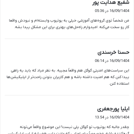
گ
شفیع هدایت پور
ف
16/09/1404 در 05:36
ت
من شخصاً توی گروه‌های آموزشی خیلی به یوتیوب وابسته‌ام و نبودش واقعا
:
کار رو سخت می‌کنه. امیدوارم راه‌حل‌های بهتری برای این مشکل پیدا بشه.
گ
حسنا خرسندی
ف
16/09/1404 در 06:14
ت
این سیاست‌های امنیتی گوگل هم واقعاً عجیبه. به نظر میاد که باید یه راهی
:
پیدا کنن که هم امنیت داشته باشه و هم کاربران بتونن راحت‌تر از اپلیکیشن‌ها
استفاده کنن.
گ
ایلیا پورجعفری
ف
16/09/1404 در 13:54
ت
چقدر جالبه که یوتیوب تو گوگل پلی نیست! این موضوع واقعاً می‌تونه
:
گیج‌کننده باشه، مخصوصاً برای اونایی که عادت دارن همیشه از این اپلیکیشن