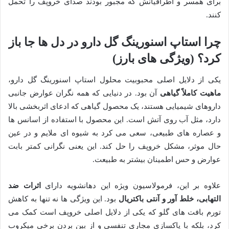
برای همسر و اطرافیانش که مجبور بودند صدای خروپف را تحمل
کنند.
چرا استاپ اسنورینگ گل دارو در دل ها جا باز
کرد؟ (ویژگی های بارز)
یکی از دلایل اصلی محبوبیت محلول استاپ اسنورینگ گل دارو،
ماهیت کاملاً گیاهی
آن بود. در دنیایی که همه نگران عوارض جانبی
داروهای شیمیایی هستند، یک محصول گیاهی که ادعای اثربخشی بالا
دارد، مثل آب روی آتش است. این محصول با استفاده از اسانس ها
و عصاره های طبیعی، سعی می کرد به شیوه ای ملایم و در عین
حال موثر، مشکل خروپف را حل کند. این یعنی نگرانی کمتر بابت
عوارض و حس اطمینان بیشتر به طبیعت.
علاوه بر این، فرمولاسیون ویژه این دهانشویه دارای
اثرات ضد
التهابی، خلط آور و آنتی باکتریال
بود. این ویژگی ها نه تنها به کاهش
تورم بافت های گلو که یکی از دلایل اصلی خروپف است کمک می
کرد، بلکه با پاکسازی مجاری تنفسی و از بین بردن برخی میکروب