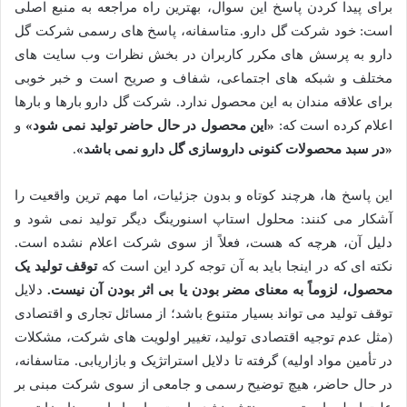
برای پیدا کردن پاسخ این سوال، بهترین راه مراجعه به منبع اصلی
است: خود شرکت گل دارو. متاسفانه، پاسخ های رسمی شرکت گل
دارو به پرسش های مکرر کاربران در بخش نظرات وب سایت های
مختلف و شبکه های اجتماعی، شفاف و صریح است و خبر خوبی
برای علاقه مندان به این محصول ندارد. شرکت گل دارو بارها و بارها
اعلام کرده است که:
«این محصول در حال حاضر تولید نمی شود»
و
«در سبد محصولات کنونی داروسازی گل دارو نمی باشد»
.
این پاسخ ها، هرچند کوتاه و بدون جزئیات، اما مهم ترین واقعیت را
آشکار می کنند: محلول استاپ اسنورینگ دیگر تولید نمی شود و
دلیل آن، هرچه که هست، فعلاً از سوی شرکت اعلام نشده است.
نکته ای که در اینجا باید به آن توجه کرد این است که
توقف تولید یک
محصول، لزوماً به معنای مضر بودن یا بی اثر بودن آن نیست.
دلایل
توقف تولید می تواند بسیار متنوع باشد؛ از مسائل تجاری و اقتصادی
(مثل عدم توجیه اقتصادی تولید، تغییر اولویت های شرکت، مشکلات
در تأمین مواد اولیه) گرفته تا دلایل استراتژیک و بازاریابی. متاسفانه،
در حال حاضر، هیچ توضیح رسمی و جامعی از سوی شرکت مبنی بر