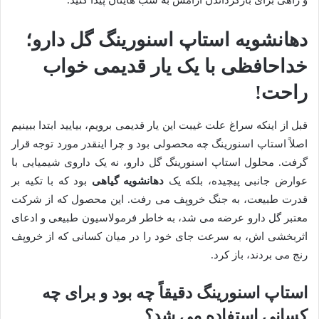
و راهی برای بازگرداندن آرامش به شب هایتان پیدا کنید.
دهانشویه استاپ اسنورینگ گل دارو؛
خداحافظی با یک یار قدیمی خواب
راحت!
قبل از اینکه سراغ علت غیبت این یار قدیمی برویم، بیایید ابتدا ببینیم
اصلاً استاپ اسنورینگ چه محصولی بود و چرا اینقدر مورد توجه قرار
گرفت. محلول استاپ اسنورینگ گل دارو، نه یک داروی شیمیایی با
عوارض جانبی پیچیده، بلکه یک
دهانشویه گیاهی
بود که با تکیه بر
قدرت طبیعت، به جنگ خروپف می رفت. این محصول که از شرکت
معتبر گل دارو عرضه می شد، به خاطر فرمولاسیون طبیعی و ادعای
اثربخشی اش، به سرعت جای خود را در میان کسانی که از خروپف
رنج می بردند، باز کرد.
استاپ اسنورینگ دقیقاً چه بود و برای چه
کسانی استفاده می شد؟