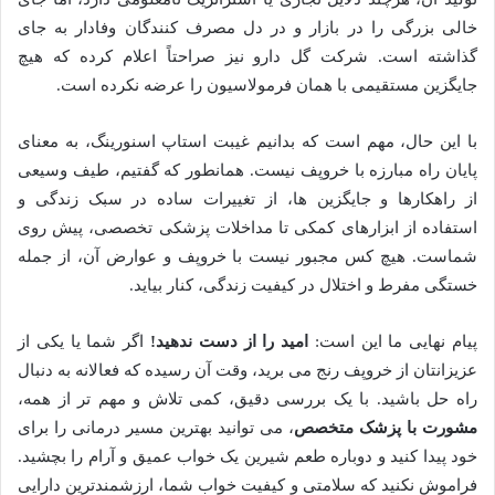
خالی بزرگی را در بازار و در دل مصرف کنندگان وفادار به جای
گذاشته است. شرکت گل دارو نیز صراحتاً اعلام کرده که هیچ
جایگزین مستقیمی با همان فرمولاسیون را عرضه نکرده است.
با این حال، مهم است که بدانیم غیبت استاپ اسنورینگ، به معنای
پایان راه مبارزه با خروپف نیست. همانطور که گفتیم، طیف وسیعی
از راهکارها و جایگزین ها، از تغییرات ساده در سبک زندگی و
استفاده از ابزارهای کمکی تا مداخلات پزشکی تخصصی، پیش روی
شماست. هیچ کس مجبور نیست با خروپف و عوارض آن، از جمله
خستگی مفرط و اختلال در کیفیت زندگی، کنار بیاید.
پیام نهایی ما این است:
امید را از دست ندهید!
اگر شما یا یکی از
عزیزانتان از خروپف رنج می برید، وقت آن رسیده که فعالانه به دنبال
راه حل باشید. با یک بررسی دقیق، کمی تلاش و مهم تر از همه،
مشورت با پزشک متخصص
، می توانید بهترین مسیر درمانی را برای
خود پیدا کنید و دوباره طعم شیرین یک خواب عمیق و آرام را بچشید.
فراموش نکنید که سلامتی و کیفیت خواب شما، ارزشمندترین دارایی