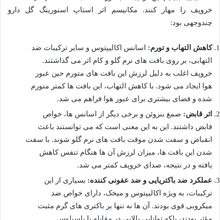
خروپف را مهار کنند. مکانیسم اثر استاپ اسنورینگ گل دارو
چندوجهی بود:
کاهش التهاب و تورم:
اسانس اکالیپتوس و سایر ترکیبات ضد
التهابی، بر روی بافت های نرم گلو و کام اثر می گذاشتند.
خروپف اغلب به دلیل لرزش این بافت های متورم حین عبور
هوا ایجاد می شود. با کاهش التهاب، این بافت ها کمتر متورم
شده و فضای بیشتری برای عبور هوا فراهم می شد.
اثر قابض:
صمغ بنزوئن و برخی دیگر از اسانس ها، خواص
قابض داشتند. این به این معنی است که می توانستند باعث
انقباض و سفت شدن موقت بافت های نرم گلو شوند. با سفت
شدن این بافت ها، میزان لرزش آن ها هنگام تنفس کاهش
یافته و در نتیجه، صدای خروپف کمتر می شد.
عملکرد ضد باکتریایی و ضد عفونی کننده:
بسیاری از این
ترکیبات، به ویژه اکالیپتوس و میخک، دارای خواص ضد
میکروبی قوی بودند. آن ها نه تنها بر باکتری های گرم مثبت
مؤثر بودند، بلکه توانایی بالایی در مقابله با باسیلوس