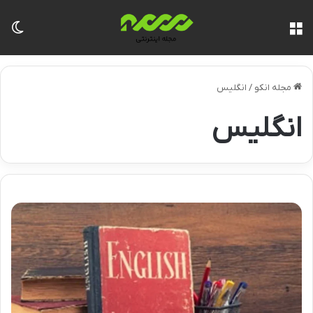
منو
تغی
مجله انکو
/
انگلیس
انگلیس