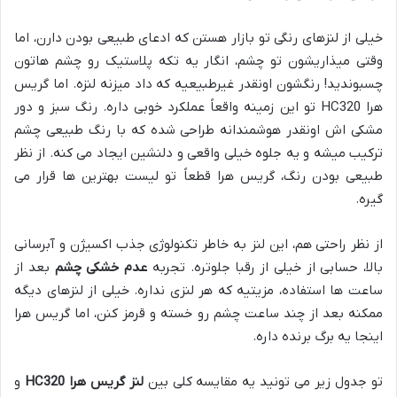
خیلی از لنزهای رنگی تو بازار هستن که ادعای طبیعی بودن دارن، اما
وقتی میذاریشون تو چشم، انگار یه تکه پلاستیک رو چشم هاتون
چسبوندید! رنگشون اونقدر غیرطبیعیه که داد میزنه لنزه. اما گریس
هرا HC320 تو این زمینه واقعاً عملکرد خوبی داره. رنگ سبز و دور
مشکی اش اونقدر هوشمندانه طراحی شده که با رنگ طبیعی چشم
ترکیب میشه و یه جلوه خیلی واقعی و دلنشین ایجاد می کنه. از نظر
طبیعی بودن رنگ، گریس هرا قطعاً تو لیست بهترین ها قرار می
گیره.
از نظر راحتی هم، این لنز به خاطر تکنولوژی جذب اکسیژن و آبرسانی
بالا، حسابی از خیلی از رقبا جلوتره. تجربه
عدم خشکی چشم
بعد از
ساعت ها استفاده، مزیتیه که هر لنزی نداره. خیلی از لنزهای دیگه
ممکنه بعد از چند ساعت چشم رو خسته و قرمز کنن، اما گریس هرا
اینجا یه برگ برنده داره.
تو جدول زیر می تونید یه مقایسه کلی بین
لنز گریس هرا HC320
و