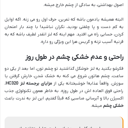
اصول بهداشتی، به سادگی از چشم خارج میشه.
البته همیشه یادمون باشه که تمرین، حرف اول رو می زنه. اگه اوایل
یه کم دست و پا چلفتی بودید، نگران نباشید! با چند بار امتحان
کردن، حسابی راه می افتید. مهم اینه که لنز انقدر لطیف باشه که به
قرنیه آسیب نزنه و گریس هرا این ویژگی رو داره.
راحتی و عدم خشکی چشم در طول روز
فکرشو بکنید یه لنز خوشگل گذاشتید تو چشم تون، اما بعد از یکی دو
ساعت، چشم هاتون شروع می کنه به خشک شدن، خارش گرفتن یا
سوزش. واقعاً عذابه! خوشبختانه یکی از
مزایای برجسته لنز HC320
،
راحتی فوق العاده اش در طول روزه. به خاطر همون تکنولوژی جذب
اکسیژن بالا و آبرسانی مناسبی که قبلاً گفتیم، این لنز به ندرت باعث
خشکی چشم
میشه.