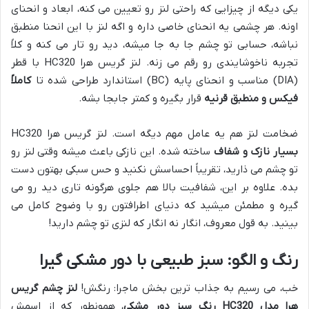
یکی دیگه از چیزایی که راحتی لنز رو تعیین می کنه، ابعاد و انحنای
اونه. هر چشمی یه انحنای خاصی داره و اگه لنز با این انحنا منطبق
نباشه، حسابی تو چشم جا به جا میشه، دید رو تار می کنه و کلاً
تجربه ناخوشایندی رو رقم می زنه. لنز گریس هرا HC320 با قطر
(DIA) مناسب و انحنای پایه (BC) استاندارد طراحی شده تا
کاملاً
فیکس و منطبق قرنیه
قرار بگیره و کمتر جابجا بشه.
ضخامت لنز هم یه عامل مهم دیگه است. لنز گریس هرا HC320
بسیار نازک و شفاف
ساخته شده. این نازکی باعث میشه وقتی لنز رو
تو چشم می ذارید، تقریباً احساسش نکنید و حس سبکی بهتون دست
بده. علاوه بر این، شفافیت بالا هم جلوی هرگونه تاری دید رو می
گیره و مطمئن میشید که دنیای اطرافتون رو با وضوح کامل می
بینید. به قول معروف، انگار نه انگار که لنزی تو چشم دارید!
رنگ و الگو: سبز طبیعی با دور مشکی گیرا
خب، می رسیم به جذاب ترین بخش ماجرا: رنگش!
لنز چشم گریس
هرا مدل HC320 رنگ سبز دور مشکی
، همونطور که از اسمش