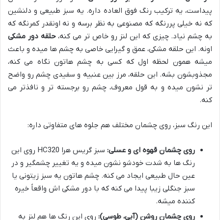
پیداست، یه ترکیب رنگ فوق العاده داره. یه سبز طبیعی و دلنشین
که نه خیلی پررنگه که مصنوعی به نظر برسه و نه اونقدر کمرنگه که
به چشم نیاد. چیزی که این لنز رو خاص تر می کنه،
حلقه دور مشکی
اونه. این حلقه مشکی، عمق و گیرایی خاصی به چشم ها میده و باعث
میشه همون لحظه اول که کسی به چشم هاتون نگاه می کنه،
مجذوبشون بشه. این حلقه، مرز بین عنبیه و سفیدی چشم رو واضح
تر نشون میده و به قول معروف، چشم رو برجسته تر و نافذتر می
کنه.
این رنگ سبز، روی چشمان مختلف هم جلوه های متفاوتی داره:
روی چشمان قهوه ای و عسلی:
سبز گریس هرا HC320 روی این
رنگ ها به شدت خودشو نشون میده و یه تغییر چشمگیر و در
عین حال طبیعی ایجاد می کنه. چشم هاتون یه سبز زیتونی یا
سبز جنگلی زیبا پیدا می کنه که با دور مشکی اش واقعاً خیره
کننده میشه.
روی چشمان روشن (آبی، طوسی):
روی این رنگ ها هم لنز به