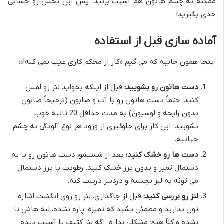
ممکنه به چشم هاتون هم آسیب بزنید. پس این بخش رو حسابی
جدی بگیرید!
آماده سازی قبل از استفاده
اینجا همون جاییه که می گیم «کار از محکم کاری عیب نمی کنه!»:
دست هاتون رو بشویید:
قبل از اینکه بخواید لنز رو لمس
کنید، حتماً دست هاتون رو با آب و صابون (ترجیحاً صابون
بدون رایحه و لوسیون) به مدت حداقل 20 ثانیه خوب
بشویید. این کار برای جلوگیری از ورود هر نوع آلودگی به چشم
حیاتیه.
دست ها رو خشک کنید:
بعد از شستشو، دست هاتون رو با یه
دستمال تمیز و بدون پرز خشک کنید. رطوبت یا پرز دستمال
می تونه به لنز بچسبه و دردسر درست کنه.
لنز رو بررسی کنید:
قبل از جاگذاری، لنز رو روی انگشت اشاره
تون بذارید و مطمئن بشید که تمیزه، پاره نشده، لبه هاش تا
نشده و کلاً هیچ مشکلی نداره. اگه لنز کثیف یا آسیب دیده