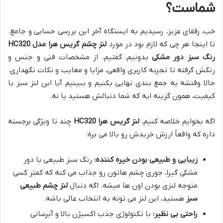
شماست؟
خب، رفقای عزیز، رسیدیم به ایستگاه آخر این بررسی حسابی و جامع.
تا اینجا هر چی که لازم بود در مورد
لنز چشم گریس هرا مدل HC320
رنگ سبز دور مشکی
بدونیم، گفتیم. از مشخصات فنی و جنس و
رنگش گرفته تا تجربه کاربری واقعی، مزایا و معایب و نکات نگهداری.
حالا وقتشه یه جمع بندی نهایی بکنیم و ببینیم آیا این لنز سبز با
کیفیت، همون گزینه ایه که شما دنبالش هستید یا نه.
اگه بخوایم خلاصه کنیم،
لنز گریس هرا HC320
چند تا ویژگی برجسته
داره که واقعاً ارزش خریدش رو بالا می بره:
زیبایی و طبیعی بودن خیره کننده:
رنگ سبز طبیعی با دور
مشکی گیرا، جوری چشم هاتون رو جذاب می کنه که کمتر کسی
متوجه لنزی بودن اون ها میشه. اگه دنبال
لنز چشم طبیعی
سبز
هستید، این لنز می تونه یه انتخاب عالی باشه.
راحتی بی نظیر:
با تکنولوژی جذب اکسیژن بالا و آبرسانی