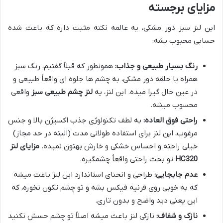
مزایای برجسته
این لنز سبز دور مشکی، یه عالمه نکته مثبت داره که باعث شده
حسابی محبوب بشه:
رنگ بسیار طبیعی و جذاب:
همونطور که قبلاً گفتیم، رنگ سبز
همراه با حلقه دور مشکی، به چشم ها جلوه ای واقعاً طبیعی و
در عین حال گیرا میده. این لنز، یه
لنز چشم طبیعی سبز
واقعی
محسوب میشه.
راحتی فوق العاده:
به لطف تکنولوژی جذب اکسیژن بالا و جنس
مرغوب، این لنز برای استفاده طولانی مدت (البته در حد مجاز)
خیلی راحته و احساس خشکی و خارش بهتون نمیده.
مزایای لنز
HC320
تو بحث راحتی واقعاً چشمگیره.
عدم جابجایی:
طراحی و انحنای استاندارد این لنز باعث میشه
که به خوبی روی قرنیه فیکس بشه و تو چشم تکون نخوره، که
این یعنی دید واضح و بدون تاری.
نازک و شفاف:
نازکی لنز باعث میشه اصلاً تو چشم حسش نکنید