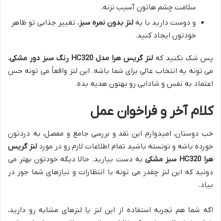
سلامت چشم هاتون آسیب نزنه.
و دوست دارید با یه
لنز بدون نمره سبز
، تغییر جذابی تو ظاهر
خودتون ایجاد کنید.
پس شک نکنید که
لنز گریس هرا مدل HC320 رنگ سبز دور مشکی
،
می تونه یه انتخاب عالی برای شما باشه. این لنز واقعاً می تونه حس
اعتماد به نفس و شادابی رو بهتون هدیه بده.
کلام آخر و فراخوان عمل
خب دوستان، امیدوارم این نقد و بررسی جامع و مفصل، به دردتون
خورده باشه و تونسته باشید تمام اطلاعات لازم رو در مورد
لنز گریس
هرا HC320 سبز مشکی
به دست بیارید. حالا دیگه خودتون بهتر می
دونید که این لنز چقدر می تونه با انتظارات و نیازهای شما جور در
بیاد.
اگه شما هم تجربه استفاده از این لنز یا لنزهای مشابه رو دارید،