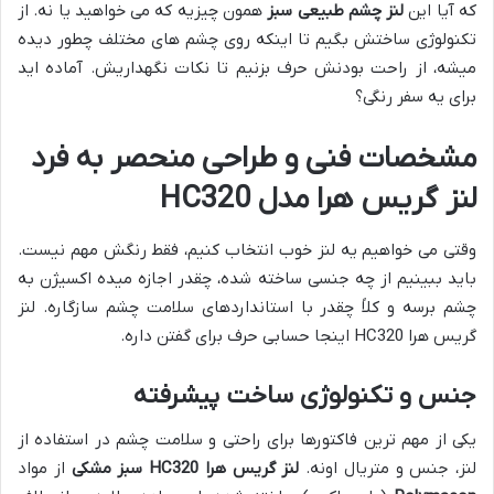
که آیا این
لنز چشم طبیعی سبز
همون چیزیه که می خواهید یا نه. از
تکنولوژی ساختش بگیم تا اینکه روی چشم های مختلف چطور دیده
میشه، از راحت بودنش حرف بزنیم تا نکات نگهداریش. آماده اید
برای یه سفر رنگی؟
مشخصات فنی و طراحی منحصر به فرد
لنز گریس هرا مدل HC320
وقتی می خواهیم یه لنز خوب انتخاب کنیم، فقط رنگش مهم نیست.
باید ببینیم از چه جنسی ساخته شده، چقدر اجازه میده اکسیژن به
چشم برسه و کلاً چقدر با استانداردهای سلامت چشم سازگاره. لنز
گریس هرا HC320 اینجا حسابی حرف برای گفتن داره.
جنس و تکنولوژی ساخت پیشرفته
یکی از مهم ترین فاکتورها برای راحتی و سلامت چشم در استفاده از
لنز، جنس و متریال اونه.
لنز گریس هرا HC320 سبز مشکی
از مواد