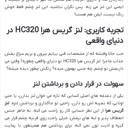
ایمنی این لنز می زنه. پس نگران نباشید، این لنز چشم فقط خوش
رنگ نیست، ایمن هم هست!
تجربه کاربری: لنز گریس هرا HC320 در
دنیای واقعی
خب، حالا وقتشه که از مشخصات فنی بیایم بیرون و بریم سراغ بخش
جذاب ماجرا: لنز گریس هرا HC320 تو دنیای واقعی چطوره؟ وقتی می
ذاریمش تو چشم، چه حسی بهمون میده؟ رنگش چطور دیده میشه؟
سهولت در قرار دادن و برداشتن لنز
یکی از دغدغه های اصلی کسایی که تازه می خوان لنز بذارن، یا حتی
اونایی که تجربه اش رو دارن، راحتی تو جاگذاری و برداشتن لنزه.
لنز
گریس هرا
از این نظر حسابی کار رو راحت می کنه. به خاطر جنس
انعطاف پذیر و لبه های نرمش، خیلی راحت روی قرنیه چشم قرار می
گیره و اذیت تون نمی کنه. برای برداشتن هم همینطور، با رعایت