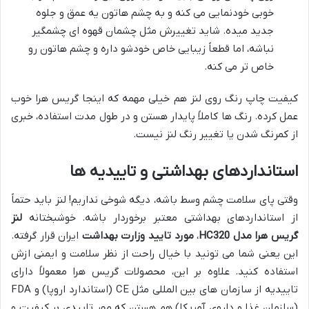
خوبی خودنمایی می کنه و به چشم هاتون یه عمق و جلوه
جدید میده. شاید تغییرش مثل چشمان قهوه ای چشمگیر
نباشه، اما قطعاً زیبایی خاص خودشو داره و چشم هاتون رو
خاص تر می کنه.
کیفیت چاپ رنگ روی لنز هم خیلی مهمه که اینجا گریس هرا خوب
عمل کرده. رنگ ها کاملاً پایدار هستن و در طول مدت استفاده، خبری
از کمرنگ شدن یا تغییر رنگ لنز نیست.
استانداردهای بهداشتی و تاییدیه ها
وقتی پای سلامت چشم وسط باشه، دیگه شوخی نداریم! لنز باید حتماً
از استانداردهای بهداشتی معتبر برخوردار باشه. خوشبختانه
لنز
گریس هرا مدل HC320
،
مورد تایید وزارت بهداشت
ایران قرار گرفته.
این یعنی شما می تونید با خیال راحت از نظر سلامت و ایمنی ازش
استفاده کنید. علاوه بر این، محصولات گریس هرا معمولاً دارای
تاییدیه از سازمان های بین المللی مثل CE (استاندارد اروپا) و FDA
(سازمان غذا و داروی آمریکا) هم هستن که مهر تاییدی بر کیفیت و