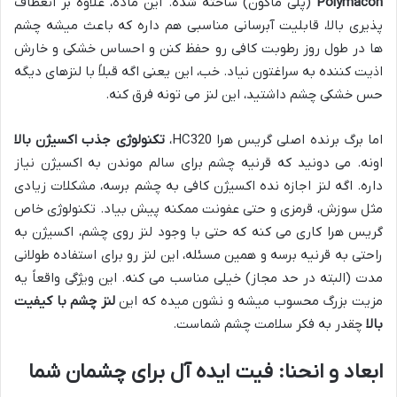
Polymacon
(پلی ماکون) ساخته شده. این ماده، علاوه بر انعطاف
پذیری بالا، قابلیت آبرسانی مناسبی هم داره که باعث میشه چشم
ها در طول روز رطوبت کافی رو حفظ کنن و احساس خشکی و خارش
اذیت کننده به سراغتون نیاد. خب، این یعنی اگه قبلاً با لنزهای دیگه
حس خشکی چشم داشتید، این لنز می تونه فرق کنه.
اما برگ برنده اصلی گریس هرا HC320،
تکنولوژی جذب اکسیژن بالا
اونه. می دونید که قرنیه چشم برای سالم موندن به اکسیژن نیاز
داره. اگه لنز اجازه نده اکسیژن کافی به چشم برسه، مشکلات زیادی
مثل سوزش، قرمزی و حتی عفونت ممکنه پیش بیاد. تکنولوژی خاص
گریس هرا کاری می کنه که حتی با وجود لنز روی چشم، اکسیژن به
راحتی به قرنیه برسه و همین مسئله، این لنز رو برای استفاده طولانی
مدت (البته در حد مجاز) خیلی مناسب می کنه. این ویژگی واقعاً یه
مزیت بزرگ محسوب میشه و نشون میده که این
لنز چشم با کیفیت
بالا
چقدر به فکر سلامت چشم شماست.
ابعاد و انحنا: فیت ایده آل برای چشمان شما