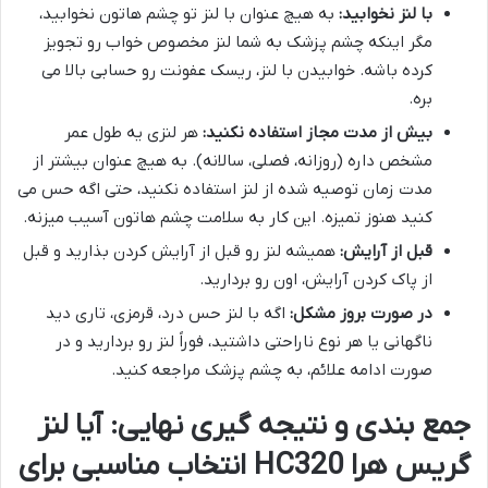
با لنز نخوابید:
به هیچ عنوان با لنز تو چشم هاتون نخوابید،
مگر اینکه چشم پزشک به شما لنز مخصوص خواب رو تجویز
کرده باشه. خوابیدن با لنز، ریسک عفونت رو حسابی بالا می
بره.
بیش از مدت مجاز استفاده نکنید:
هر لنزی یه طول عمر
مشخص داره (روزانه، فصلی، سالانه). به هیچ عنوان بیشتر از
مدت زمان توصیه شده از لنز استفاده نکنید، حتی اگه حس می
کنید هنوز تمیزه. این کار به سلامت چشم هاتون آسیب میزنه.
قبل از آرایش:
همیشه لنز رو قبل از آرایش کردن بذارید و قبل
از پاک کردن آرایش، اون رو بردارید.
در صورت بروز مشکل:
اگه با لنز حس درد، قرمزی، تاری دید
ناگهانی یا هر نوع ناراحتی داشتید، فوراً لنز رو بردارید و در
صورت ادامه علائم، به چشم پزشک مراجعه کنید.
جمع بندی و نتیجه گیری نهایی: آیا لنز
گریس هرا HC320 انتخاب مناسبی برای