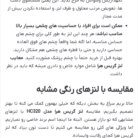
نگهداریش وسواس به خرج بدید. این یعنی شستشوی دست
ها، تعویض مرتب محلول و ظرف لنز، و استفاده نکردن بیش از
مدت مجاز.
ممکن است برای افراد با حساسیت های چشمی بسیار بالا
مناسب نباشد:
هر چند این لنز به طور کلی برای چشم های
حساس مناسبه، اما اگه شما واقعاً چشم های فوق العاده
حساسی دارید و حتی با قطره های چشمی هم مشکل دارید،
بهتره قبل از خرید حتماً با چشم پزشک مشورت کنید.
معایب
لنز گریس هرا
شامل موارد خاص و نادری میشه که باید در نظر
داشت.
مقایسه با لنزهای رنگی مشابه
حالا بریم سراغ یه بخش دیگه که خیلی بهمون کمک می کنه تا بهتر
تصمیم بگیریم: مقایسه
لنز گریس هرا مدل HC320
با لنزهای
مشابهی که تو بازار هستن. البته ما اینجا اسم برند خاصی رو نمیاریم،
اما ویژگی های کلی رو مقایسه می کنیم تا دست تون بیاد که لنز
گریس هرا کجای رقابت وایساده.