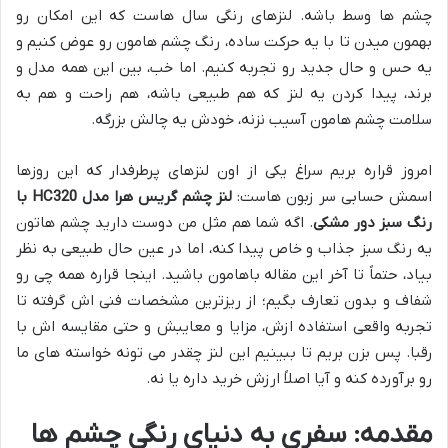
چشم ها وسط باشه. لنزهای رنگی سال هاست که این امکان رو
بهمون میدن تا با یه حرکت ساده، رنگ چشم هامون رو عوض کنیم و
یه حس و حال جدید رو تجربه کنیم. اما خب، بین این همه مدل و
برند، پیدا کردن یه لنز که هم طبیعی باشه، هم راحت و هم به
سلامت چشم هامون آسیب نزنه، خودش یه چالش بزرگه.
امروز قراره بریم سراغ یکی از اون لنزهای پرطرفدار که این روزها
اسمش حسابی سر زبون هاست:
لنز چشم گریس هرا مدل HC320 با
رنگ سبز دور مشکی
. اگه شما هم مثل من دوست دارید چشم هاتون
یه رنگ سبز جذاب و خاص پیدا کنه، اما در عین حال طبیعی به نظر
بیاد، حتماً تا آخر این مقاله باهامون باشید. اینجا قراره همه چی رو
شفاف و بدون تعارف بگیم؛ از ریزترین مشخصات فنی اش گرفته تا
تجربه واقعی استفاده ازش، مزایا و معایبش و حتی مقایسه اش با
رقبا. پس بزن بریم تا ببینیم این لنز چقدر می تونه خواسته های ما
رو برآورده کنه و آیا اصلاً ارزش خرید داره یا نه.
مقدمه: سفری به دنیای رنگی چشم ها