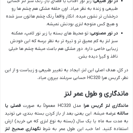
در نور طبیعی:
زیر نور آفتاب یا فضای باز، رنگ سبز لنز حسابی
طبیعی و زنده به نظر میاد. اون حلقه مشکی هم چشم ها رو
درخشان تر نشون میده. انگار واقعاً رنگ چشم هاتون سبز شده
و هیچ کس متوجه لنزی بودنش نمیشه.
در نور مصنوعی:
تو محیط های بسته یا زیر نور لامپ، ممکنه
سبز لنز یه کم عمیق تر و تیره تر به نظر برسه که این خودش
زیبایی خاصی داره. دور مشکی هم باعث میشه چشم ها خیلی
نافذ و گیرا دیده بشن.
در کل، هدف اصلی این لنز، ایجاد یه تغییر طبیعی و زیباست و از این
نظر، گریس هرا HC320 حسابی سربلند بیرون میاد.
ماندگاری و طول عمر لنز
ماندگاری لنز گریس هرا
مدل HC320 معمولاً به صورت
فصلی یا
سالانه
عرضه میشه. این یعنی بعد از باز کردن بسته بندی، می تونید
به مدت سه ماه یا یک سال (بسته به نوع لنزی که می خرید) ازش
استفاده کنید. اما خب، این طول عمر به شرط
نگهداری صحیح لنز