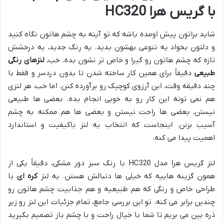
با گریس هرا HC320
شاید براتون پیش اومده باشه که تو آینه به چشم هاتون نگاه کنید
و دلتون بخواد یه تنوعی بهشون بدید. یه رنگ جدید، یه درخشش
تازه که چشم هاتون رو گیرا و خاص تر نشون بده. خب،
لنزهای رنگی
طبیعی
دقیقاً برای همین کار ساخته شدن تا بدون دردسر و فقط با
چند دقیقه وقت، این آرزوی کوچیک رو برآورده کنن. اما خب، هر لنزی
هم نمی تونه این کار رو به خوبی انجام بده. بعضی ها طبیعی
نیستن، بعضی ها راحت نیستن و بعضی ها هم ممکنه به چشم
آسیب بزنن. اینجاست که انتخاب یه لنز باکیفیت و استاندارد
اهمیت پیدا می کنه.
لنز گریس هرا مدل HC320 با رنگ سبز دور مشکی، دقیقاً یکی از
همون گزینه هاییه که خیلی ها دنبالش هستن. یه لنز
کره ای
با
طراحی خاص و رنگی که هم طبیعیه و هم جذابیت چشم هاتون رو
چندین برابر می کنه. تو این بررسی جامع، تمام جزئیات این لنز رو زیر
ذره بین می بریم تا شما با خیال راحت و با چشم باز تصمیم بگیرید