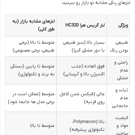
لنزهای رنگی مشابه تو بازار رو ببینید:
لنزهای مشابه بازار (به
ویژگی
لنز گریس هرا HC320
طور کلی)
طبیعی
بسیار بالا (سبز طبیعی
متوسط تا بالا (برخی
بودن رنگ
با دور مشکی گیرا)
طبیعی، برخی مصنوعی)
راحتی و
فوق العاده (جذب
متوسط تا پایین (بستگی
عدم
اکسیژن بالا و آبرسانی)
به برند و تکنولوژی)
خشکی
ثبات و
عالی (فیکس شدن کامل
متوسط (ممکن است در
عدم
روی قرنیه)
برخی مدل ها جابجا شود)
جابجایی
کیفیت
بالا (Polymacon،
مواد و
متوسط تا بالا
تکنولوژی پیشرفته)
ساخت