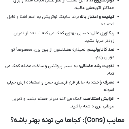
فرمولاسیون ۲:۱:۱:
این نسبت از نظر علمی اثبات شده و برای
حداکثر اثربخشی عالیه.
کیفیت و اعتبار بالا:
برند سایتک نوتریشن یه اسم آشنا و قابل
اعتماده.
ریکاوری عالی:
حسابی بهتون کمک می کنه تا بعد از تمرین
زودتر سرپا بشید.
ضد کاتابولیسم:
نمیذاره عضلاتتون از بین برن، مخصوصاً تو
دوران رژیم.
تقویت رشد عضلانی:
به سنتز پروتئین و ساخت عضله کمک می
کنه.
مصرف راحت:
به خاطر فرم قرصش، حمل و استفاده ازش خیلی
آسونه.
افزایش استقامت:
کمک می کنه دیرتر خسته بشید و تمرین
طولانی تری داشته باشید.
معایب (Cons): کجاها می تونه بهتر باشه؟