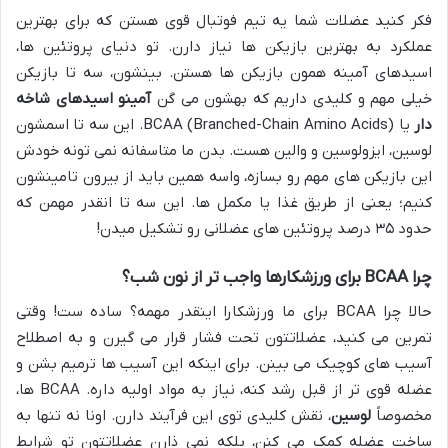
فکر کنید عضلات شما یه تیم فوتبال قوی هستن که برای بهترین
عملکرد به بهترین بازیکن ها نیاز دارن. تو دنیای پروتئین ها،
اسیدهای آمینه همون بازیکن ها هستن. بینشون، سه تا بازیکن
خیلی مهم و کلیدی داریم که بهشون می گن
آمینو اسیدهای شاخه
دار
یا BCAA (Branched-Chain Amino Acids). این سه تا اسمشون
لوسین، ایزولوسین و والین هست. بدن ما متاسفانه نمی تونه خودش
این بازیکن های مهم رو بسازه، واسه همین باید از بیرون تامینشون
کنیم؛ یعنی از طریق غذا یا مکمل ها. این سه تا انقدر مهمن که
حدود ۳۵ درصد پروتئین های عضلانی رو تشکیل میدن!
چرا BCAA برای ورزشکارها واجب تر از نون شب؟
حالا چرا BCAA برای ما ورزشکارا اینقدر مهمه؟ ساده ست! وقتی
تمرین می کنید، عضلاتتون تحت فشار قرار می گیرن و به اصطلاح
آسیب های کوچیک می بینن. برای اینکه این آسیب ها ترمیم بشن و
عضله قوی تر از قبل رشد کنه، نیاز به مواد اولیه داره. BCAA ها،
مخصوصاً
لوسین
، نقش کلیدی توی این فرآیند دارن. اونا نه تنها به
ساخت عضله کمک می کنن، بلکه نمی ذارن عضلاتتون تو شرایط