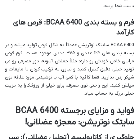
دست شما برسه.
فرم و بسته بندی BCAA 6400: قرص های
کارآمد
BCAA 6400 سایتک نوتریشن عمدتاً به شکل قرص تولید میشه و در
بسته بندی های ۱۲۵ عددی و ۳۷۵ عددی موجود هست. فرم قرص
مزایای خاص خودش رو داره؛ مثلاً حملش آسونه، دوز مصرفی رو می
تونید خیلی دقیق کنترل کنید و نیازی به ترکیب کردن با مایعات و
شیکر زدن ندارید. فقط کافیه با کمی آب یا نوشیدنی مورد علاقه تون
میلش کنید. این راحتی توی مصرف، برای خیلی از ورزشکارا یه مزیت
خیلی بزرگ به حساب میاد.
فواید و مزایای برجسته BCAA 6400
سایتک نوتریشن: معجزه عضلانی!
جلوگیری از کاتابولیسم (تحلیل عضلانی): سپر