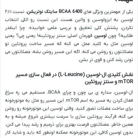
یکی از مهمترین ویژگی های
BCAA 6400 سایتک نوتریشن
، نسبت ۲:۱:۱
لوسین به ایزولوسین و والین هست. این نسبت رو الکی انتخاب
نکردن، پشتش کلی تحقیق و بررسی علمی خوابیده. چرا اینقدر
طلاییه؟ چون
لوسین
قهرمان اصلی سنتز پروتئینه! یعنی چی؟ یعنی
لوسین مثل یه کلید عمل می کنه که مسیر ساخت پروتئین تو
عضلاتتون رو روشن می کنه. اگه این مسیر روشن بشه، عضلاتتون می
تونن رشد کنن و قوی تر بشن.
نقش کلیدی ال-لوسین (L-Leucine) در فعال سازی مسیر
mTOR و سنتز پروتئین
ال-لوسین، ستاره ی بی چون و چرای BCAA، مستقیم می ره سراغ
فعال کردن یه مسیر به اسم mTOR. این مسیر رو مثل یه موتورخونه
برای ساخت عضلات تصور کنید. وقتی لوسین این موتورخونه رو روشن
می کنه، فرآیند پروتئین سازی با سرعت بیشتری شروع میشه و به
همین خاطر، عضلاتتون فرصت بهتری برای ترمیم و رشد پیدا می کنن.
بدون لوسین کافی، این موتورخونه ممکنه اونطور که باید و شاید کار