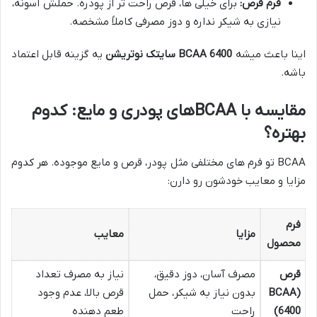
فرم قرص:
برای خیلی ها، قرص راحت تر از پودره. حملش آسونه،
نیازی به شیکر نداره و دوز مصرفی کاملاً مشخصه.
اینا باعث میشه
BCAA 6400 سایتک نوتریشن
یه گزینه قابل اعتماد
باشه.
مقایسه با BCAAهای پودری و مایع: کدوم
بهتره؟
BCAA تو فرم های مختلفی مثل پودر، قرص و مایع موجوده. هر کدوم
مزایا و معایب خودشون رو دارن:
فرم
مزایا
معایب
محصول
قرص
مصرف آسان، دوز دقیق،
نیاز به مصرف تعداد
(BCAA
بدون نیاز به شیکر، حمل
قرص بالا، عدم وجود
6400)
راحت
طعم دهنده