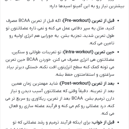
بیشترین نیاز رو به این آمینو اسیدها داره:
قبل از تمرین (Pre-workout):
اگه قبل از تمرین BCAA مصرف
کنید، مثل یه سپر دفاعی عمل می کنه و نمی ذاره عضلاتتون تو
طول تمرین شدید، تجزیه بشن. یه جورایی هم انرژی اولیه رو
تامین می کنه.
حین تمرین (Intra-workout):
تو تمرینات طولانی و سنگین،
عضلاتتون هی انرژی مصرف می کنن. خوردن BCAA حین تمرین
می تونه کمک کنه سطح انرژیتون افت نکنه، خستگی دیرتر بیاد
سراغتون و استقامتتون حفظ بشه.
بعد از تمرین (Post-workout):
شاید مهمترین زمان همین
بعد از تمرینه. دقیقاً وقتی که عضلاتتون آسیب دیدن و نیاز
دارن ترمیم بشن. BCAA بعد از تمرین، ریکاوری رو سریع تر می
کنه، درد عضلانی رو کم می کنه و فرآیند عضله سازی رو فعال
می کنه.
قبل از خواب:
برای اینکه فرآیند ترمیم و رشد عضلانی که تو