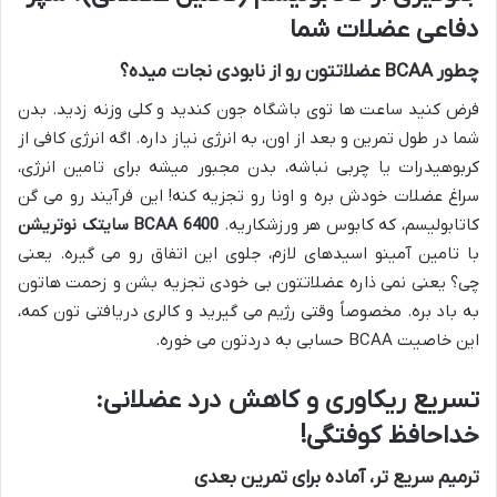
دفاعی عضلات شما
چطور BCAA عضلاتتون رو از نابودی نجات میده؟
فرض کنید ساعت ها توی باشگاه جون کندید و کلی وزنه زدید. بدن
شما در طول تمرین و بعد از اون، به انرژی نیاز داره. اگه انرژی کافی از
کربوهیدرات یا چربی نباشه، بدن مجبور میشه برای تامین انرژی،
سراغ عضلات خودش بره و اونا رو تجزیه کنه! این فرآیند رو می گن
کاتابولیسم، که کابوس هر ورزشکاریه.
BCAA 6400 سایتک نوتریشن
با تامین آمینو اسیدهای لازم، جلوی این اتفاق رو می گیره. یعنی
چی؟ یعنی نمی ذاره عضلاتتون بی خودی تجزیه بشن و زحمت هاتون
به باد بره. مخصوصاً وقتی رژیم می گیرید و کالری دریافتی تون کمه،
این خاصیت BCAA حسابی به دردتون می خوره.
تسریع ریکاوری و کاهش درد عضلانی:
خداحافظ کوفتگی!
ترمیم سریع تر، آماده برای تمرین بعدی