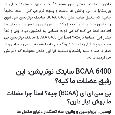
دادن عضلات زحمتی تون هستید؟ خب، تنها نیستید! خیلی از
ورزشکارا با این چالش ها دست و پنجه نرم می کنن. اینجا دقیقاً
جاییه که مکمل هایی مثل BCAA 6400 سایتک نوتریشن خودشون
رو نشون میدن. این محصول که اسمش این روزا سر زبون خیلی ها
افتاده، ادعا می کنه که می تونه حسابی به کمکتون بیاد. ولی واقعاً
چقدر این ادعاها درسته؟ اصلاً این BCAA 6400 سایتک نوتریشن چی
هست و چه فرقی با بقیه داره؟ بریم که با هم یه بررسی حسابی و از
صفر تا صد داشته باشیم و ببینیم آیا این مکمل همونیه که دنبالش
می گردید یا نه.
BCAA 6400 سایتک نوتریشن: این
رفیق عضلات ما کیه؟
بی سی ای ای (BCAA) چیه؟ اصلاً چرا عضلات
ما بهش نیاز دارن؟
لوسین، ایزولوسین و والین: سه تفنگدار دنیای مکمل ها