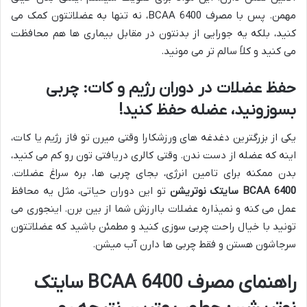
مهمن. پس با مصرف BCAA 6400، نه تنها به عضلاتتون کمک می
کنید، بلکه یه جورایی از بدنتون در مقابل بیماری ها هم محافظت
می کنید و کلاً سالم تر می مونید.
حفظ عضلات در دوران رژیم و کات: چربی
بسوزونید، عضله حفظ کنید!
یکی از بزرگترین دغدغه های ورزشکارا وقتی میرن تو فاز رژیم یا کات،
اینه که عضله از دست ندن. وقتی کالری دریافتی تون رو کم می کنید،
بدن ممکنه برای تامین انرژی، بجای چربی ها، بره سراغ عضلات.
BCAA 6400 سایتک نوتریشن
تو این دوران حیاتی، مثل یه محافظ
عمل می کنه و نمیذاره عضلات باارزش شما از بین برن. اینجوری می
تونید با خیال راحت چربی سوزی کنید و مطمئن باشید که عضلاتتون
سرجاشون هستن و فقط چربی ها دارن آب میشن.
راهنمای مصرف BCAA 6400 سایتک