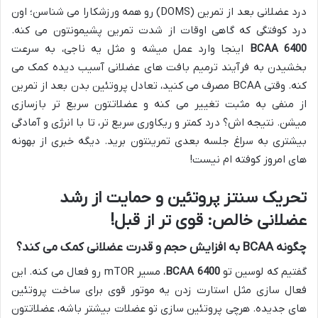
درد عضلانی بعد از تمرین (DOMS) رو همه ورزشکارا می شناسن؛ اون
درد کوفتگی که گاهی اوقات از شدت تمرین پشیمونتون می کنه.
BCAA 6400
اینجا وارد عمل میشه و مثل یه ناجی، به سرعت
بخشیدن به فرآیند ترمیم بافت های عضلانی آسیب دیده کمک می
کنه. وقتی BCAA مصرف می کنید، تعادل پروتئین بدن بعد از تمرین
از منفی به مثبت تغییر می کنه و عضلاتتون سریع تر بازسازی
میشن. نتیجه اش؟ درد کمتر و ریکاوری سریع تر، تا با انرژی و آمادگی
بیشتری به سراغ جلسه بعدی تمرینتون برید. دیگه خبری از بهونه
های امروز کوفته ام نیست!
تحریک سنتز پروتئین و حمایت از رشد
عضلانی خالص: قوی تر از قبل!
چگونه BCAA به افزایش حجم و قدرت عضلانی کمک می کند؟
گفتیم که لوسین تو
BCAA 6400
، مسیر mTOR رو فعال می کنه. این
فعال سازی مثل استارت زدن یه موتور قوی برای ساخت پروتئین
های جدیده. هرچی پروتئین سازی تو عضلات بیشتر باشه، عضلاتتون