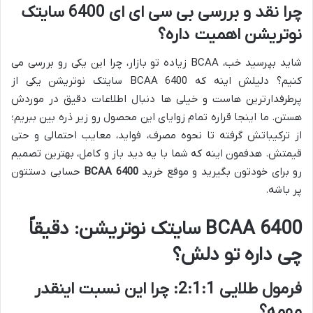
چرا نقد و بررسی بی سی ای ای 6400 سایتک
نوتریشن اهمیت داره؟
شاید بپرسید خب، BCAA زیاده تو بازار، چرا این یکی رو بررسی می
کنیم؟ دلیلش اینه که BCAA 6400 سایتک نوتریشن یکی از
پرطرفدارترین هاست و خیلی ها دنبال اطلاعات دقیق در موردش
هستن. ما اینجا قراره تمام زوایای این محصول رو زیر ذره بین ببریم؛
از ترکیباتش گرفته تا نحوه مصرف، فواید، معایب احتمالی و حتی
قیمتش. هدفمون اینه که شما با یه دید باز و کامل، بهترین تصمیم
رو برای خودتون بگیرید و موقع خرید
BCAA 6400
حسابی دستتون
پر باشه.
BCAA 6400 سایتک نوتریشن: دقیقاً
چی داره تو دلش؟
فرمول طلایی 2:1:1: چرا این نسبت اینقدر
مهمه؟