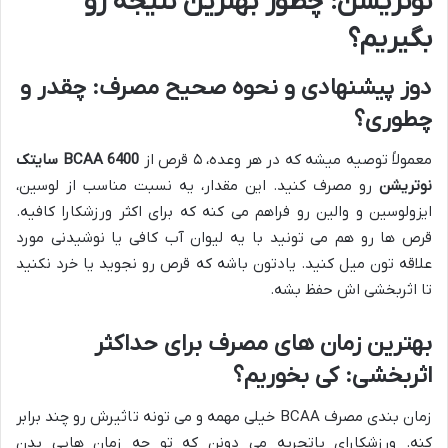
نوتریشن: چطور بهترین نتیجه رو
بگیریم؟
دوز پیشنهادی و نحوه صحیح مصرف: چقدر و
چطوری؟
معمولاً توصیه میشه که در هر وعده، ۵ قرص از
BCAA 6400 سایتک
نوتریشن
رو مصرف کنید. این مقدار، یه نسبت مناسب از لوسین،
ایزولوسین و والین رو فراهم می کنه که برای اکثر ورزشکارا کافیه.
قرص ها رو هم می تونید با یه لیوان آب کافی یا نوشیدنی مورد
علاقه تون میل کنید. یادتون باشه که قرص رو نجوید یا خرد نکنید
تا اثربخشی اش حفظ بشه.
بهترین زمان های مصرف برای حداکثر
اثربخشی: کی بخوریم؟
زمان بندی مصرف BCAA خیلی مهمه و می تونه تاثیرش رو چند برابر
کنه. ورزشکارای باتجربه می دونن که تو چه زمان هایی بدن