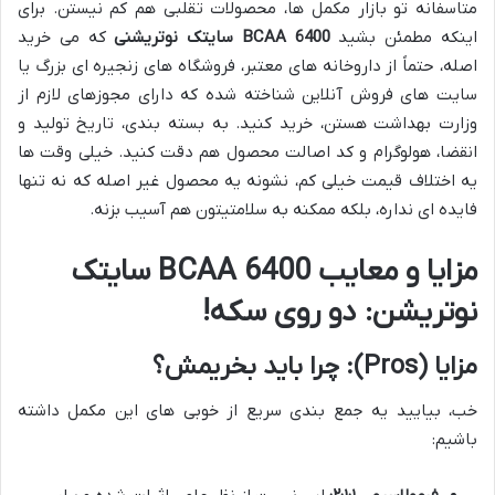
متاسفانه تو بازار مکمل ها، محصولات تقلبی هم کم نیستن. برای
اینکه مطمئن بشید
BCAA 6400 سایتک نوتریشنی
که می خرید
اصله، حتماً از داروخانه های معتبر، فروشگاه های زنجیره ای بزرگ یا
سایت های فروش آنلاین شناخته شده که دارای مجوزهای لازم از
وزارت بهداشت هستن، خرید کنید. به بسته بندی، تاریخ تولید و
انقضا، هولوگرام و کد اصالت محصول هم دقت کنید. خیلی وقت ها
یه اختلاف قیمت خیلی کم، نشونه یه محصول غیر اصله که نه تنها
فایده ای نداره، بلکه ممکنه به سلامتیتون هم آسیب بزنه.
مزایا و معایب BCAA 6400 سایتک
نوتریشن: دو روی سکه!
مزایا (Pros): چرا باید بخریمش؟
خب، بیایید یه جمع بندی سریع از خوبی های این مکمل داشته
باشیم: