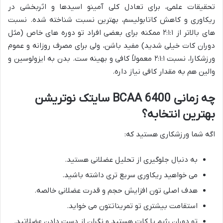
تحقیقات علمی، برای تعادل کلی آمینو اسیدها و اثربخشی در
ریکاوری و کاهش کاتابولیسم، بهترین نسبت شناخته شده. نسبت
های بالاتر از ۲:۱:۱ ممکنه برای بعضی افراد تو دوره های خاص (مثل
دوران کات خیلی شدید) مفید باشن، ولی برای مصرف روزانه و عموم
ورزشکارا، نسبت ۲:۱:۱ معمولاً کافی و بهینه ست. بدن به ایزولوسین و
والین هم به مقدار کافی نیاز داره.
چه زمانی BCAA 6400 سایتک نوتریشن
بهترین انتخابه؟
اگه شما ورزشکاری هستید که:
به دنبال جلوگیری از تحلیل عضلانی هستید.
می خواهید ریکاوری سریع تری داشته باشید.
هدف اصلی تون افزایش حجم و قدرت عضلانی خالصه.
استقامت بیشتری تو تمریناتتون می خواید.
تو دوران رژیم یا کات هستید و نگران از دست دادن عضلاتید.