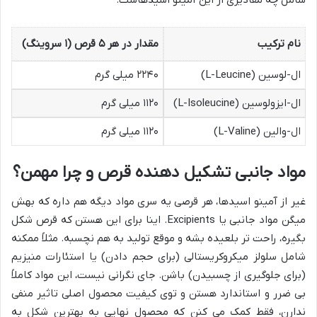
نام ترکیب
مقدار در هر ۵ قرص (۱ سروینگ)
ال-لوسین (L-Leucine)
۲۲۴۰ میلی گرم
ال-ایزولوسین (L-Isoleucine)
۱۱۲۰ میلی گرم
ال-والین (L-Valine)
۱۱۲۰ میلی گرم
مواد جانبی تشکیل دهنده قرص و چرا مهمن؟
غیر از آمینو اسیدها، هر قرصی یه سری مواد دیگه هم داره که بهش
میگن مواد جانبی یا Excipients. اینا برای این هستن که قرص شکل
بگیره، راحت تر بلعیده بشه و موقع تولید به هم نچسبه. مثلاً ممکنه
شامل سلولز میکروکریستالی (برای حجم دادن) یا استئارات منیزیم
(برای جلوگیری از چسبیدن) باشن. جای نگرانی نیست، این مواد کاملاً
بی ضرر و استاندارد هستن و توی کیفیت محصول اصلی تاثیر منفی
ندارن، فقط کمک می کنن که محصول نهایی به بهترین شکل به