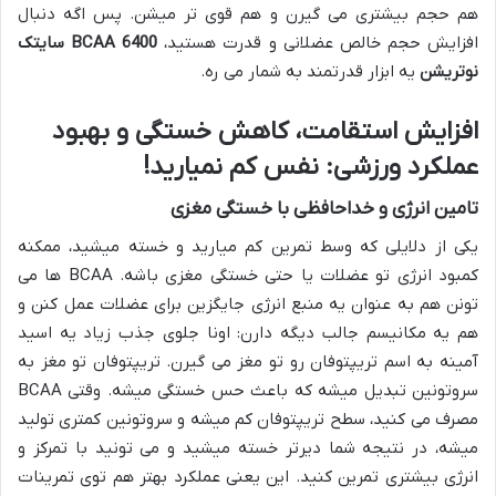
هم حجم بیشتری می گیرن و هم قوی تر میشن. پس اگه دنبال
افزایش حجم خالص عضلانی و قدرت هستید،
BCAA 6400 سایتک
نوتریشن
یه ابزار قدرتمند به شمار می ره.
افزایش استقامت، کاهش خستگی و بهبود
عملکرد ورزشی: نفس کم نمیارید!
تامین انرژی و خداحافظی با خستگی مغزی
یکی از دلایلی که وسط تمرین کم میارید و خسته میشید، ممکنه
کمبود انرژی تو عضلات یا حتی خستگی مغزی باشه. BCAA ها می
تونن هم به عنوان یه منبع انرژی جایگزین برای عضلات عمل کنن و
هم یه مکانیسم جالب دیگه دارن: اونا جلوی جذب زیاد یه اسید
آمینه به اسم تریپتوفان رو تو مغز می گیرن. تریپتوفان تو مغز به
سروتونین تبدیل میشه که باعث حس خستگی میشه. وقتی BCAA
مصرف می کنید، سطح تریپتوفان کم میشه و سروتونین کمتری تولید
میشه، در نتیجه شما دیرتر خسته میشید و می تونید با تمرکز و
انرژی بیشتری تمرین کنید. این یعنی عملکرد بهتر هم توی تمرینات