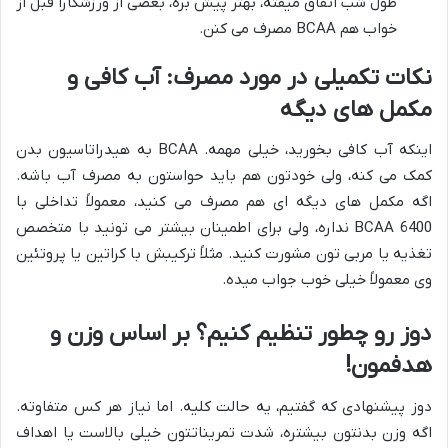
طول شب اتفاق میفته، بهتر پیش بره، بعضی از ورزشکارا قبل از
خواب هم BCAA مصرف می کنن.
نکات تکمیلی در مورد مصرف: آب کافی و
مکمل های دیگه
اینکه آب کافی بخورید، خیلی مهمه. BCAA به هیدراتاسیون بدن
کمک می کنه، ولی خودتون هم باید حواستون به مصرف آب باشه.
اگه مکمل های دیگه ای هم مصرف می کنید، معمولاً تداخلی با
BCAA 6400 نداره، ولی برای اطمینان بیشتر می تونید با متخصص
تغذیه یا مربی تون مشورت کنید. مثلاً ترکیبش با کراتین یا پروتئین
وی معمولاً خیلی خوب جواب میده.
دوز رو چطور تنظیم کنیم؟ بر اساس وزن و
هدفمون!
دوز پیشنهادی که گفتیم، یه حالت کلیه. اما نیاز هر کس متفاوته.
اگه وزن بدنتون بیشتره، شدت تمریناتتون خیلی بالاست یا اهداف