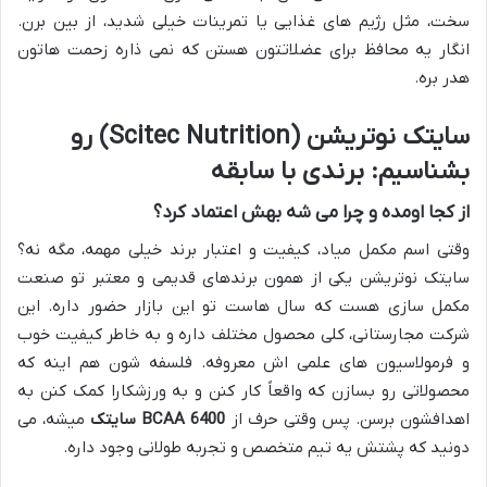
سخت، مثل رژیم های غذایی یا تمرینات خیلی شدید، از بین برن.
انگار یه محافظ برای عضلاتتون هستن که نمی ذاره زحمت هاتون
هدر بره.
سایتک نوتریشن (Scitec Nutrition) رو
بشناسیم: برندی با سابقه
از کجا اومده و چرا می شه بهش اعتماد کرد؟
وقتی اسم مکمل میاد، کیفیت و اعتبار برند خیلی مهمه، مگه نه؟
سایتک نوتریشن یکی از همون برندهای قدیمی و معتبر تو صنعت
مکمل سازی هست که سال هاست تو این بازار حضور داره. این
شرکت مجارستانی، کلی محصول مختلف داره و به خاطر کیفیت خوب
و فرمولاسیون های علمی اش معروفه. فلسفه شون هم اینه که
محصولاتی رو بسازن که واقعاً کار کنن و به ورزشکارا کمک کنن به
اهدافشون برسن. پس وقتی حرف از
BCAA 6400 سایتک
میشه، می
دونید که پشتش یه تیم متخصص و تجربه طولانی وجود داره.