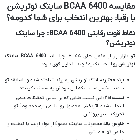
مقایسه BCAA 6400 سایتک نوتریشن
با رقبا: بهترین انتخاب برای شما کدومه؟
نقاط قوت رقابتی BCAA 6400: چرا سایتک
نوتریشن؟
تو بازار پر از مکمل های BCAA، چرا باید
BCAA 6400 سایتک
نوتریشن
رو انتخاب کنیم؟ چند تا دلیل قوی داره:
برند معتبر:
سایتک نوتریشن یه برند شناخته شده و باسابقه تو
صنعت مکمل هاست که این خودش یه ضمانت کیفیته.
نسبت ۲:۱:۱:
این نسبت طلایی که بر اساس تحقیقات علمی
انتخاب شده، اثربخشی محصول رو بالا می بره، مخصوصاً تو
تحریک سنتز پروتئین.
خلوص بالا:
محصولات سایتک معمولاً از مواد اولیه با کیفیت و
خالص تهیه میشن.