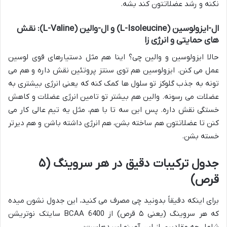
نکنه و رشد عضلاتتون کند بشه.
ال-ایزولوسین (L-Isoleucine) و ال-والین (L-Valine): نقش
های حمایتی و انرژی زا
حالا ایزولوسین و والین چی؟ اینا هم مثل دستیارهای قوی لوسین
عمل می کنن. ایزولوسین هم توی سنتز پروتئین نقش داره و هم می
تونه به جذب گلوکز تو سلول ها کمک کنه که یعنی انرژی بیشتری به
عضلات می رسونه. والین هم بیشتر تو تامین انرژی عضلات و کاهش
خستگی نقش داره. پس این سه تا با هم، مثل یه تیم عالی کار می
کنن تا عضلاتتون هم ساخته بشن، هم انرژی داشته باشن و هم دیرتر
خسته بشن.
جدول ترکیبات دقیق در هر سروینگ (۵
قرص)
برای اینکه دقیقاً بدونید چی مصرف می کنید، این جدول نشون میده
که هر سروینگ (یعنی ۵ قرص) از BCAA 6400 سایتک نوتریشن
شامل چه مقادیری از این آمینو اسیدهاست: