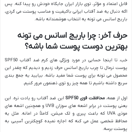
قابل اعتماد و مؤثر، توی بازار ایران جایگاه خودش رو پیدا کنه. پس
اگه دنبال یه ضد آفتاب ایرانی باکیفیت و مناسب پوستت می گردی،
باریج اسانس می تونه یه انتخاب هوشمندانه باشه.
حرف آخر: چرا باریج اسانس می تونه
بهترین دوست پوست شما باشه؟
خب، تا اینجا حسابی در مورد ویژگی های کرم ضد آفتاب SPF50
پوست نرمال تا چرب باریج اسانس حرف زدیم و دیدیم که چقدر این
محصول می تونه برای پوست شما مفید باشه. بیایید یه جمع بندی
سریع داشته باشیم تا همه چیز رو توی ذهنمون مرور کنیم.
اول از همه،
محافظت قوی SPF50
این ضد آفتاب رو یادت نره. این
یعنی پوستت در برابر اشعه های سوزان UVB و همچنین اشعه های
موذی UVA که باعث پیری و لک میشن، کاملاً در امانه. مثل یه
محافظ شخصی عمل می کنه که اجازه نمیده کوچکترین آسیبی به
پوستت برسه.