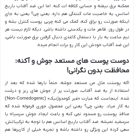
ممکنه برق بیفته و حسابی کلافه ات کنه. اما این ضد آفتاب باریج
اسانس، یه خاصیت مات کنندگی هم داره. یعنی چی؟ یعنی به جای
اینکه صورتت رو براق کنه، کمک می کنه چربی پوست کنترل بشه و
در طول روز، ظاهر مات و یکدستی داشته باشی. دیگه لازم نیست هر
نیم ساعت یه بار با دستمال کاغذی دنبال گرفتن برق صورتت باشی،
این ضد آفتاب خودش این کار رو برات انجام میده.
دوست پوست های مستعد جوش و آکنه:
محافظت بدون نگرانی!
اگه پوستت مثل من مستعد جوشه، حتماً بارها شده که بعد از
استفاده از یه ضد آفتاب، صورتت پر از جوش های ریز و درشت
شده. اینجاست که عبارت «غیر کومدوژنیک» (Non-Comedogenic)
به کار میاد. یعنی چی؟ یعنی این محصول جوری فرموله شده که
منافذ پوستت رو مسدود نمی کنه و باعث ایجاد جوش سرسیاه یا
سرسفید نمیشه. ضد آفتاب باریج اسانس هم با توجه به ترکیباتش،
سعی کرده این ویژگی رو داشته باشه و تجربه خیلی از کاربرها هم