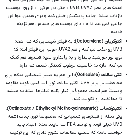
اشعه های مضر UVB، UVA2 و حتی نور مرئی رو از روی پوستت
بازتاب میده. جذب پوستیش خیلی کمه و برای همین، عوارض
جانبی کمی هم داره و برای پوست های حساس هم گزینه
خوبیه.
اکتوکریلن (Octocrylene):
یه فیلتر شیمیایی که هم اشعه
UVB رو جذب می کنه و هم UVA2. خوبی این فیلتر اینه که
توی نور خورشید پایداره و به پایداری بقیه فیلترها هم کمک
می کنه. تازه یه خاصیت مرطوب کنندگی خفیف هم داره.
اکتی سالات (Octisalate):
این هم یه فیلتر شیمیایی دیگه برای
محافظت در برابر UVB. اکتی سالات توی آب خیلی خوب مقاومه
و نسبتاً هم ایمنه. معمولاً در کنار بقیه فیلترها استفاده میشه
تا محافظت رو تقویت کنه.
اکتینوکسات (Octinoxate / Ethylhexyl Methoxycinnamate):
یکی دیگه از فیلترهای شیمیایی که مخصوصاً توی جذب اشعه
UVB خیلی قویه و توسط FDA هم تایید شده. البته، باید
حواست باشه که بعضی مطالعات نشون دادن که این ترکیب