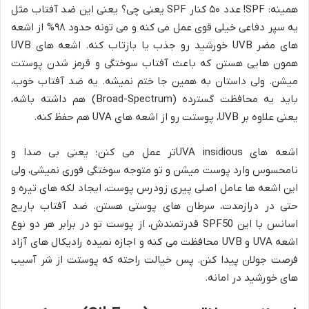
همینه: SPF! عدد ۵۰ کنار SPF یعنی چی؟ یعنی این ضد آفتاب مثل
یه سپر دفاعی خیلی قوی عمل می کنه و می تونه حدود ۹۸% از اشعه
های مضر UVB خورشید رو جذب یا بازتاب کنه. اشعه های UVB
همون هایی هستن که باعث آفتاب سوختگی و قرمز شدن پوستت
میشن. ولی داستان به همین جا ختم نمیشه. یه ضد آفتاب خوب،
باید یه محافظت گسترده (Broad-Spectrum) هم داشته باشه،
یعنی علاوه بر UVB، پوستت رو از اشعه های UVA هم حفظ کنه.
اشعه های UVA insidiousتر عمل می کنن؛ یعنی بی صدا و
نامحسوس وارد پوست میشن و تو متوجه سوختگی فوری نمیشی، ولی
این اشعه ها عامل اصلی پیری زودرس پوست، ایجاد لکه های تیره و
حتی در درازمدت، سرطان های پوستی هستن. ضد آفتاب باریج
اسانس با این SPF50 قدرتمندش، از پوست تو در برابر هر دو نوع
اشعه UVA و UVB محافظت می کنه و اجازه نمیده رادیکال های آزاد
فرصت جولان پیدا کنن. پس خیالت راحته که پوستت از شر آسیب
های خورشید در امانه.