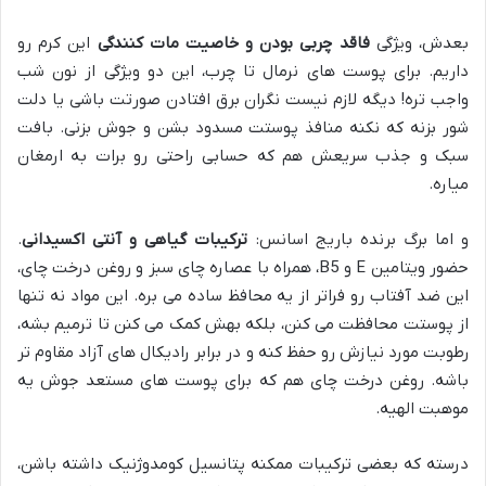
بعدش، ویژگی
فاقد چربی بودن و خاصیت مات کنندگی
این کرم رو
داریم. برای پوست های نرمال تا چرب، این دو ویژگی از نون شب
واجب تره! دیگه لازم نیست نگران برق افتادن صورتت باشی یا دلت
شور بزنه که نکنه منافذ پوستت مسدود بشن و جوش بزنی. بافت
سبک و جذب سریعش هم که حسابی راحتی رو برات به ارمغان
میاره.
و اما برگ برنده باریج اسانس:
ترکیبات گیاهی و آنتی اکسیدانی
.
حضور ویتامین E و B5، همراه با عصاره چای سبز و روغن درخت چای،
این ضد آفتاب رو فراتر از یه محافظ ساده می بره. این مواد نه تنها
از پوستت محافظت می کنن، بلکه بهش کمک می کنن تا ترمیم بشه،
رطوبت مورد نیازش رو حفظ کنه و در برابر رادیکال های آزاد مقاوم تر
باشه. روغن درخت چای هم که برای پوست های مستعد جوش یه
موهبت الهیه.
درسته که بعضی ترکیبات ممکنه پتانسیل کومدوژنیک داشته باشن،