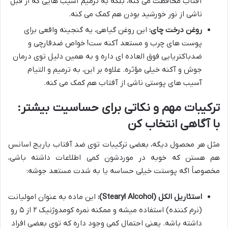
آفتاب محافظت می کنه، بلکه به ترمیم آسیب هایی که از قبل
ناشی از نور خورشید بودن هم کمک می کنه.
روغن درخت چای:
این روغن گیاهی، یه گنجینه واقعی برای
پوست های چرب و مستعد آکنه ست! خواص ضدقارچی و
ضدباکتریایی فوق العاده ای داره و به همین دلیل توی درمان
جوش و آکنه خیلی مؤثره. علاوه بر این، به ترمیم و التیام
آسیب های پوستی ناشی از آفتاب هم کمک می کنه.
ترکیبات مهم و نکاتی برای حساسیت بیشتر:
با آگاهی انتخاب کن
مثل هر محصول دیگه، بعضی ترکیبات توی ضد آفتاب باریج اسانس
هم هستن که خوبه در موردشون کمی اطلاعات داشته باشی،
مخصوصاً اگه پوستت خیلی حساسه یا به شدت مستعد جوشه:
استئاریل الکل (Stearyl Alcohol):
این ماده به عنوان امولیانت
(نرم کننده) استفاده میشه و ممکنه نمره کومدوژنیک ۲ از ۵ رو
داشته باشه. یعنی احتمال کمی وجود داره که توی بعضی افراد