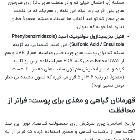
ممکنه (با احتمال خیلی کم و در غلظت های بالا) روی هورمون
های بدن اثر بذاره. البته این نکته رو هم بگم که در غلظت
های مجاز که تو ضد آفتاب ها استفاده میشه، معمولاً خطری
نداره، اما خوبه که بدونی.
فنیل بنزیمیدازول سولفونیک اسید (Phenylbenzimidazole
Sulfonic Acid / Ensulizole):
این فیلتر شیمیایی، یه گزینه
سبکه که برای پوست های چرب خیلی مناسبه. هم از UVB و هم
از UVA2 محافظت می کنه. FDA هم استفاده ازش رو تایید
کرده و امتیاز ایمنیش هم توی سایت های معتبر بالا هست
(معمولاً در رتبه ۲-۳ از ۵ قرار می گیره که نشون دهنده بی خطر
بودن نسبی اونه).
قهرمانان گیاهی و مغذی برای پوست: فراتر از
محافظت
باریج اسانس، چون تمرکزش روی محصولات گیاهیه، توی این ضد
آفتاب هم از ترکیبات گیاهی و مغذی استفاده کرده که فراتر از یه
محافظ صرف عمل می کنن: