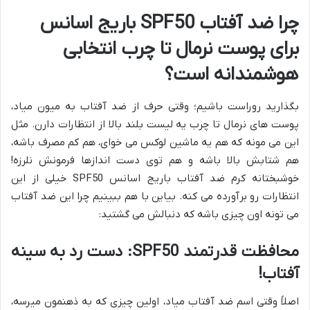
چرا ضد آفتاب
SPF50
باریج اسانس
برای پوست نرمال تا چرب انتخابی
هوشمندانه است؟
بگذارید روراست باشیم؛ وقتی حرف از ضد آفتاب به میون میاد،
پوست های نرمال تا چرب یه لیست بلند بالا از انتظارات دارن. مثل
این می مونه که هم یه ماشین لوکس می خوای، هم کم مصرف باشه،
هم شتابش بالا باشه و هم توی دست اندازها فرمونش نلرزه!
خوشبختانه کرم ضد آفتاب باریج اسانس SPF50 خیلی از این
انتظارات رو برآورده می کنه. بیاین با هم ببینیم چرا این ضد آفتاب
می تونه اون چیزی باشه که دنبالش می گشتید:
محافظت قدرتمند
SPF50
: دست رد به سینه
آفتاب!
اصلاً وقتی اسم ضد آفتاب میاد، اولین چیزی که به ذهنمون میرسه،