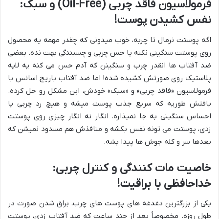
فرمولاسیون فاقد چربی
(Oil-Free)
و سبک:
نفس کشیدن پوست!
اگه پوستت نرمال تا چربه، خوب میدونی که چقدر مهمه یه محصول
روی پوستت سنگینی نکنه یا حس چربی و چسبندگی بهت نده. بعضی
ضد آفتاب ها انقدر چرب و سنگینن که آدم حس می کنه یه لایه
پلاستیک روی صورتش کشیده شده! اما ضد آفتاب باریج اسانس با
فرمولاسیون «فاقد چربی» و «سبک» خودش، این مشکل رو حل کرده.
بافتش طوریه که سریع جذب پوست میشه و هیچ رد چربی یا
احساس سنگینی به جا نمیذاره. انگار نه انگار چیزی روی پوستت
زدی، پوستت می تونه نفس بکشه و منافذش هم مسدود نمیشن که
بعدها سر و کله جوش ها پیدا بشه.
خاصیت مات کنندگی و کنترل چربی:
خداحافظی با براقیت!
یکی از بزرگترین دغدغه های پوست های چرب، براق شدن صورت در
طول روزه. مخصوصاً بعد از چند ساعت که ضد آفتاب زدی، پوستت