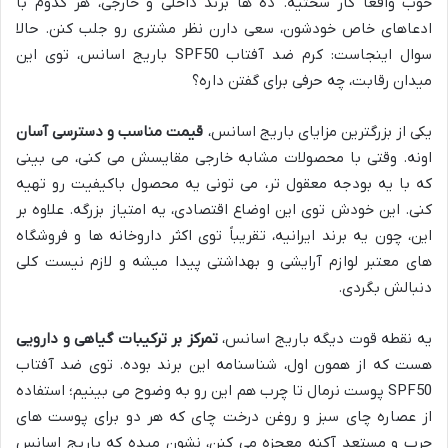
خوب واقعاً کار سختیه. ده ها برند داخلی و خارجی، هر کدوم با
ادعاهای خاص خودشون، سعی دارن نظر مشتری رو جلب کنن. حالا
سوال اینجاست: کرم ضد آفتاب SPF50 باریج اسانس، توی این
میدان رقابت، چه حرفی برای گفتن داره؟
یکی از بزرگترین مزایای باریج اسانس،
قیمت مناسب و دسترسی آسان
اونه. وقتی با محصولات مشابه خارجی مقایسش می کنی، می بینی
که با یه بودجه معقول تر، می تونی یه محصول باکیفیت رو تهیه
کنی. این خودش توی این اوضاع اقتصادی، یه امتیاز بزرگه. علاوه بر
این، چون یه برند ایرانیه، تقریباً توی اکثر داروخانه ها و فروشگاه
های معتبر لوازم آرایشی و بهداشتی پیدا میشه و لازم نیست کلی
دنبالش بگردی.
یه نقطه قوت دیگه باریج اسانس،
تمرکز بر ترکیبات گیاهی و دارویی
هست که از همون اول، شناسنامه این برند بوده. توی ضد آفتاب
SPF50 پوست نرمال تا چرب هم این رو به وضوح می بینیم؛ استفاده
از عصاره چای سبز و روغن درخت چای که هر دو برای پوست های
چرب و مستعد آکنه معجزه می کنن، نشون میده که باریج اسانس