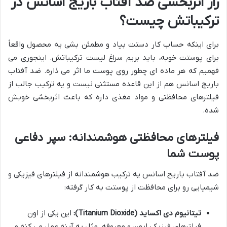
راز اثربخشی ضد آفتاب باریج اسانس در
ترکیباتش چیست؟
برای اینکه حساب کار دستت بیاد و مطمئن بشی یه محصول واقعاً
برای پوستت خوبه، باید بریم سراغ لیست ترکیباتش. اینجوری می
فهمیم که هر ماده ای چطور روی پوست ما اثر می ذاره. ضد آفتاب
باریج اسانس هم از این قاعده مستثنی نیست و یه ترکیب جالب از
فیلترهای محافظتی و مواد مغذی داره که باعث اثربخشی خوبش
شده.
فیلترهای محافظتی هوشمندانه: سپر دفاعی
پوست شما
ضد آفتاب باریج اسانس یه ترکیب هوشمندانه از فیلترهای فیزیکی و
شیمیایی رو برای محافظت از پوستت به کار گرفته:
تیتانیوم دی اکساید (Titanium Dioxide):
این یکی از اون
فیلترهای فیزیکی ایمن و معروفه. مثل یه آینه عمل می کنه و