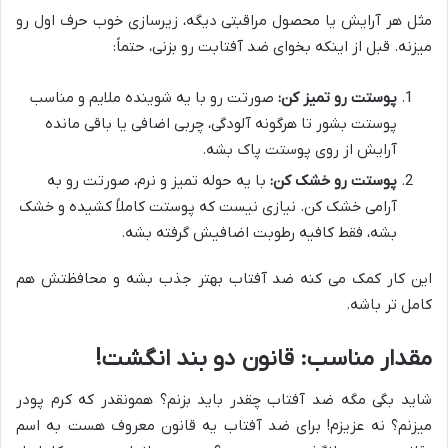
مثل هر آرایش یا محصول مراقبتی دیگه، زیرسازی خوب حرف اول رو
میزنه. قبل از اینکه بخوای ضد آفتابت رو بزنی، حتماً:
پوستت رو تمیز کن:
صورتت رو با یه شوینده ملایم و مناسب
پوستت بشور تا هرگونه آلودگی، چربی اضافی یا باقی مانده
آرایش از روی پوستت پاک بشه.
پوستت رو خشک کن:
با یه حوله تمیز و نرم، صورتت رو به
آرامی خشک کن. نیازی نیست که پوستت کاملاً کشیده و خشک
بشه، فقط کافیه رطوبت اضافیش گرفته بشه.
این کار کمک می کنه ضد آفتاب بهتر جذب بشه و محافظتش هم
کامل تر باشه.
مقدار مناسب: قانون دو بند انگشت!
شاید بگی مگه ضد آفتاب چقدر باید بزنم؟ همونقدر که کرم پودر
میزنم؟ نه عزیزم! برای ضد آفتاب یه قانون معروف هست به اسم