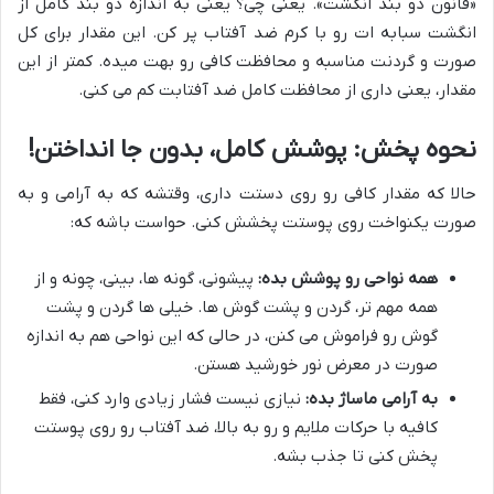
«قانون دو بند انگشت». یعنی چی؟ یعنی به اندازه دو بند کامل از
انگشت سبابه ات رو با کرم ضد آفتاب پر کن. این مقدار برای کل
صورت و گردنت مناسبه و محافظت کافی رو بهت میده. کمتر از این
مقدار، یعنی داری از محافظت کامل ضد آفتابت کم می کنی.
نحوه پخش: پوشش کامل، بدون جا انداختن!
حالا که مقدار کافی رو روی دستت داری، وقتشه که به آرامی و به
صورت یکنواخت روی پوستت پخشش کنی. حواست باشه که:
همه نواحی رو پوشش بده:
پیشونی، گونه ها، بینی، چونه و از
همه مهم تر، گردن و پشت گوش ها. خیلی ها گردن و پشت
گوش رو فراموش می کنن، در حالی که این نواحی هم به اندازه
صورت در معرض نور خورشید هستن.
به آرامی ماساژ بده:
نیازی نیست فشار زیادی وارد کنی، فقط
کافیه با حرکات ملایم و رو به بالا، ضد آفتاب رو روی پوستت
پخش کنی تا جذب بشه.