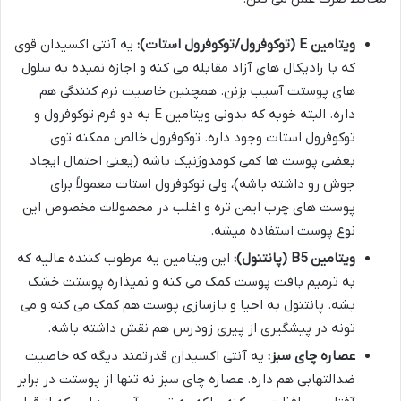
ویتامین E (توکوفرول/توکوفرول استات):
یه آنتی اکسیدان قوی
که با رادیکال های آزاد مقابله می کنه و اجازه نمیده به سلول
های پوستت آسیب بزنن. همچنین خاصیت نرم کنندگی هم
داره. البته خوبه که بدونی ویتامین E به دو فرم توکوفرول و
توکوفرول استات وجود داره. توکوفرول خالص ممکنه توی
بعضی پوست ها کمی کومدوژنیک باشه (یعنی احتمال ایجاد
جوش رو داشته باشه)، ولی توکوفرول استات معمولاً برای
پوست های چرب ایمن تره و اغلب در محصولات مخصوص این
نوع پوست استفاده میشه.
ویتامین B5 (پانتنول):
این ویتامین یه مرطوب کننده عالیه که
به ترمیم بافت پوست کمک می کنه و نمیذاره پوستت خشک
بشه. پانتنول به احیا و بازسازی پوست هم کمک می کنه و می
تونه در پیشگیری از پیری زودرس هم نقش داشته باشه.
عصاره چای سبز:
یه آنتی اکسیدان قدرتمند دیگه که خاصیت
ضدالتهابی هم داره. عصاره چای سبز نه تنها از پوستت در برابر