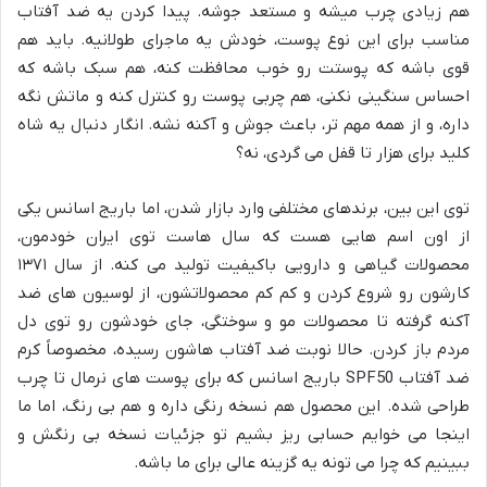
هم زیادی چرب میشه و مستعد جوشه. پیدا کردن یه ضد آفتاب
مناسب برای این نوع پوست، خودش یه ماجرای طولانیه. باید هم
قوی باشه که پوستت رو خوب محافظت کنه، هم سبک باشه که
احساس سنگینی نکنی، هم چربی پوست رو کنترل کنه و ماتش نگه
داره، و از همه مهم تر، باعث جوش و آکنه نشه. انگار دنبال یه شاه
کلید برای هزار تا قفل می گردی، نه؟
توی این بین، برندهای مختلفی وارد بازار شدن، اما باریج اسانس یکی
از اون اسم هایی هست که سال هاست توی ایران خودمون،
محصولات گیاهی و دارویی باکیفیت تولید می کنه. از سال ۱۳۷۱
کارشون رو شروع کردن و کم کم محصولاتشون، از لوسیون های ضد
آکنه گرفته تا محصولات مو و سوختگی، جای خودشون رو توی دل
مردم باز کردن. حالا نوبت ضد آفتاب هاشون رسیده، مخصوصاً کرم
ضد آفتاب SPF50 باریج اسانس که برای پوست های نرمال تا چرب
طراحی شده. این محصول هم نسخه رنگی داره و هم بی رنگ، اما ما
اینجا می خوایم حسابی ریز بشیم تو جزئیات نسخه بی رنگش و
ببینیم که چرا می تونه یه گزینه عالی برای ما باشه.