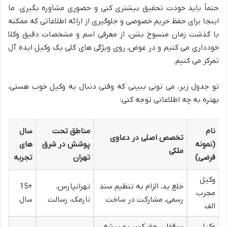
حتماً باید خودت تحقیق بیشتری کنی و حضوری مشاوره بگیری. ما
اینجا برای حفظ حریم خصوصی و جلوگیری از ارائه اطلاعاتی که ممکنه
با گذشت زمان منسوخ بشن، از معرفی اسم و مشخصات دقیق وکلا
خودداری می کنیم و در عوض، روی ویژگی های کلی یک وکیل ایده آل
تمرکز می کنیم.
تو جدول زیر، می تونی ببینی که وقتی دنبال یه وکیل خوب هستی،
بهتره به چه اطلاعاتی توجه کنی:
نام
مناطق تحت
سال
تخصص اصلی در دعاوی
(نمونه
پوشش در شرق
های
ملکی
فرضی)
تهران
تجربه
وکیل
خلع ید، الزام به تنظیم سند
تهرانپارس،
+15
مجرب
رسمی، مشارکت در ساخت
نارمک، رسالت
سال
الف
وکیل
سرقفلی، حق کسب و پیشه،