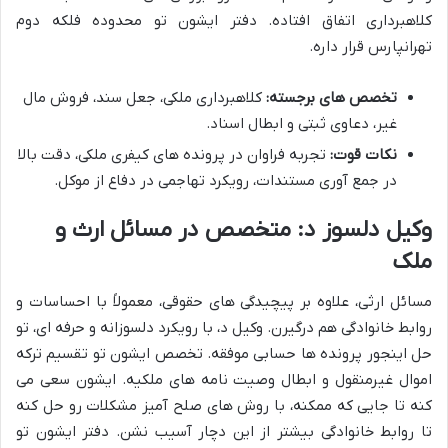
کلاهبرداری اتفاق افتاده. دفتر ایشون تو محدوده فلکه دوم
تهرانپارس قرار داره.
تخصص های برجسته:
کلاهبرداری ملکی، جعل سند، فروش مال
غیر، دعاوی ثبتی و ابطال اسناد.
نکات قوت:
تجربه فراوان در پرونده های کیفری ملکی، دقت بالا
در جمع آوری مستندات، رویکرد تهاجمی در دفاع از موکل.
وکیل دلسوز د: متخصص در مسائل ارث و
ملک
مسائل ارثی، علاوه بر پیچیدگی های حقوقی، معمولاً با احساسات و
روابط خانوادگی هم درگیرن. وکیل د، با رویکرد دلسوزانه و حرفه ای، تو
حل اینجور پرونده ها حسابی موفقه. تخصص ایشون تو تقسیم ترکه
اموال غیرمنقول و ابطال وصیت نامه های ملکیه. ایشون سعی می
کنه تا جایی که ممکنه، با روش های صلح آمیز مشکلات رو حل کنه
تا روابط خانوادگی بیشتر از این دچار آسیب نشن. دفتر ایشون تو