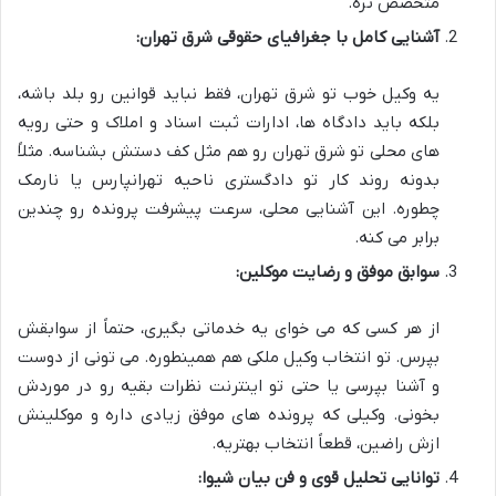
متخصص تره.
آشنایی کامل با جغرافیای حقوقی شرق تهران:
یه وکیل خوب تو شرق تهران، فقط نباید قوانین رو بلد باشه،
بلکه باید دادگاه ها، ادارات ثبت اسناد و املاک و حتی رویه
های محلی تو شرق تهران رو هم مثل کف دستش بشناسه. مثلاً
بدونه روند کار تو دادگستری ناحیه تهرانپارس یا نارمک
چطوره. این آشنایی محلی، سرعت پیشرفت پرونده رو چندین
برابر می کنه.
سوابق موفق و رضایت موکلین:
از هر کسی که می خوای یه خدماتی بگیری، حتماً از سوابقش
بپرس. تو انتخاب وکیل ملکی هم همینطوره. می تونی از دوست
و آشنا بپرسی یا حتی تو اینترنت نظرات بقیه رو در موردش
بخونی. وکیلی که پرونده های موفق زیادی داره و موکلینش
ازش راضین، قطعاً انتخاب بهتریه.
توانایی تحلیل قوی و فن بیان شیوا: