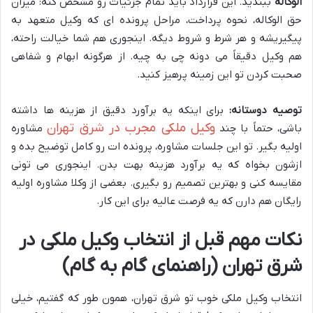
الوکاله
ببندید. این قرارداد باید تمام جزئیات رو مشخص کنه: میزان
حق الوکاله، نحوه پرداخت، مراحل پرونده ای که وکیل متعهد به
پیگیریشه و هر شرط و شروط دیگه. اینجوری هم شما خیالت راحته،
هم وکیل دقیقاً می دونه چی به چیه. از هرگونه ابهام و شفاهی
صحبت کردن تو این زمینه پرهیز کنید.
توصیه دوستانه:
برای اینکه یه برآورد دقیق از هزینه ها داشته
وکیل ملکی مجرب در شرق تهران
باشی، حتماً با چند
مشاوره
اولیه بگیر. تو این جلسات مشاوره، پرونده ات رو کامل توضیح بده و
ازشون بخواه که یه برآورد هزینه بهت بدن. اینجوری می تونی
مقایسه کنی و بهترین تصمیم رو بگیری. بعضی از وکلا مشاوره اولیه
رایگان هم دارن که یه فرصت عالیه برای این کار.
نکات مهم قبل از انتخاب وکیل ملکی در
شرق تهران (راهنمای گام به گام)
انتخاب وکیل ملکی خوب تو شرق تهران، همون طور که گفتیم، خیلی