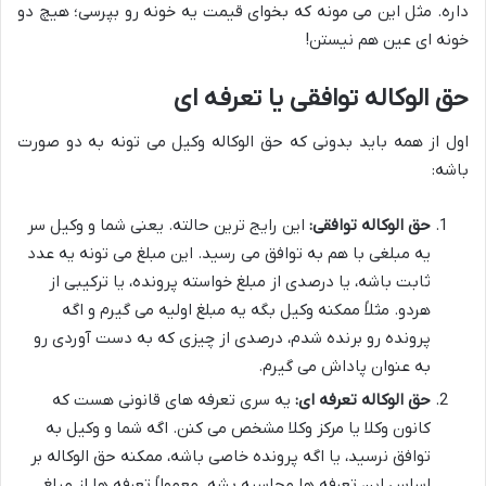
داره. مثل این می مونه که بخوای قیمت یه خونه رو بپرسی؛ هیچ دو
خونه ای عین هم نیستن!
حق الوکاله توافقی یا تعرفه ای
اول از همه باید بدونی که حق الوکاله وکیل می تونه به دو صورت
باشه:
حق الوکاله توافقی:
این رایج ترین حالته. یعنی شما و وکیل سر
یه مبلغی با هم به توافق می رسید. این مبلغ می تونه یه عدد
ثابت باشه، یا درصدی از مبلغ خواسته پرونده، یا ترکیبی از
هردو. مثلاً ممکنه وکیل بگه یه مبلغ اولیه می گیرم و اگه
پرونده رو برنده شدم، درصدی از چیزی که به دست آوردی رو
به عنوان پاداش می گیرم.
حق الوکاله تعرفه ای:
یه سری تعرفه های قانونی هست که
کانون وکلا یا مرکز وکلا مشخص می کنن. اگه شما و وکیل به
توافق نرسید، یا اگه پرونده خاصی باشه، ممکنه حق الوکاله بر
اساس این تعرفه ها محاسبه بشه. معمولاً تعرفه ها از مبلغ