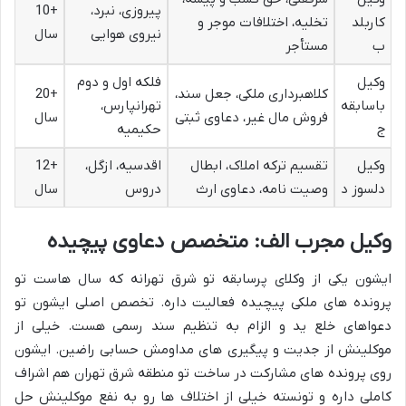
پیروزی، نبرد،
+10
کاربلد
تخلیه، اختلافات موجر و
نیروی هوایی
سال
ب
مستأجر
وکیل
فلکه اول و دوم
کلاهبرداری ملکی، جعل سند،
+20
باسابقه
تهرانپارس،
فروش مال غیر، دعاوی ثبتی
سال
ج
حکیمیه
وکیل
تقسیم ترکه املاک، ابطال
اقدسیه، ازگل،
+12
دلسوز د
وصیت نامه، دعاوی ارث
دروس
سال
وکیل مجرب الف: متخصص دعاوی پیچیده
ایشون یکی از وکلای پرسابقه تو شرق تهرانه که سال هاست تو
پرونده های ملکی پیچیده فعالیت داره. تخصص اصلی ایشون تو
دعواهای خلع ید و الزام به تنظیم سند رسمی هست. خیلی از
موکلینش از جدیت و پیگیری های مداومش حسابی راضین. ایشون
روی پرونده های مشارکت در ساخت تو منطقه شرق تهران هم اشراف
کاملی داره و تونسته خیلی از اختلاف ها رو به نفع موکلینش حل