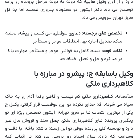
داره و از اون وکیل هاییه که دونه به دونه مراحل پرونده رو برات
توضیح می ده. دفتر ایشون تو محدوده پیروزی هست، اما به کل
شرق تهران سرویس می ده.
تخصص های برجسته:
دعاوی سرقفلی، حق کسب و پیشه، تخلیه
ملک، تعدیل اجاره بها، اختلافات موجر و مستأجر.
نکات قوت:
تسلط کامل به قوانین موجر و مستأجر، مهارت بالا
در مذاکره و حل و فصل اختلافات.
وکیل باسابقه ج: پیشرو در مبارزه با
کلاهبرداری ملکی
متأسفانه، کلاهبرداری ملکی کم نیست و گاهی وقتا آدم رو به خاک
سیاه می شونه. اگه خدای نکرده تو این موقعیت قرار گرفتی، وکیل ج
یکی از بهترین انتخاب ها تو شرق تهرانه. ایشون تخصص ویژه ای تو
پیگیری پرونده های کلاهبرداری ملکی، جعل سند و فروش مال غیر
داره و تونسته کلی پرونده موفق تو این زمینه داشته باشه. با دقت و
وسواسی که داره، تمام اسناد رو بررسی می کنه تا اثبات کنه