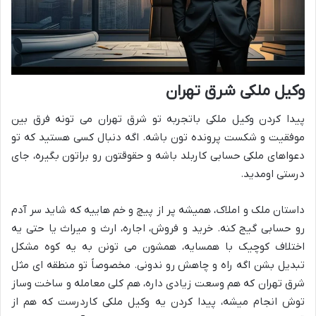
وکیل ملکی شرق تهران
پیدا کردن وکیل ملکی باتجربه تو شرق تهران می تونه فرق بین
موفقیت و شکست پرونده تون باشه. اگه دنبال کسی هستید که تو
دعواهای ملکی حسابی کاربلد باشه و حقوقتون رو براتون بگیره، جای
درستی اومدید.
داستان ملک و املاک، همیشه پر از پیچ و خم هاییه که شاید سر آدم
رو حسابی گیج کنه. خرید و فروش، اجاره، ارث و میراث یا حتی یه
اختلاف کوچیک با همسایه، همشون می تونن به یه کوه مشکل
تبدیل بشن اگه راه و چاهش رو ندونی. مخصوصاً تو منطقه ای مثل
شرق تهران که هم وسعت زیادی داره، هم کلی معامله و ساخت وساز
توش انجام میشه، پیدا کردن یه وکیل ملکی کاردرست که هم از