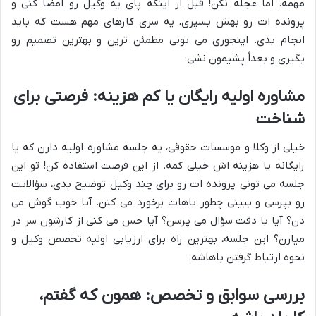
مهمه. اما عجله نکن! قبل از اینکه پای یه وکیل رو امضا کنی و
پرونده ات رو بهش بسپری، یه سری کارهای مهم هست که باید
انجام بدی. اینجوری می تونی مطمئن ترین و بهترین تصمیم رو
بگیری و بعداً پشیمون نشی:
مشاوره اولیه رایگان یا کم هزینه: فرصتی برای
شناخت
خیلی از وکلا و موسسات حقوقی، یه جلسه مشاوره اولیه دارن که یا
رایگانه یا هزینه اش خیلی کمه. از این فرصت استفاده کن! تو این
جلسه می تونی پرونده ات رو برای چند وکیل توضیح بدی، سؤالاتت
رو بپرسی و ببینی چطور باهات برخورد می کنن. آیا خوب گوش می
دن؟ آیا با دقت سؤال می پرسن؟ آیا حس می کنی از کارشون سر در
میارن؟ این جلسه، بهترین راه برای ارزیابی اولیه تخصص وکیل و
نحوه ارتباط گرفتن باهاشه.
بررسی سوابق و تخصص: همون که گفتم،