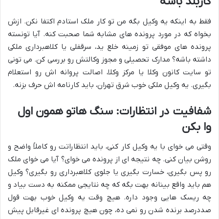
کاربلد باشه
فقط به اینکه یه وکیل بگه من تو کار ملک استادم اکتفا نکن. ازش
بخواه که در مورد پرونده های مشابه شما صحبت کنه. آیا تونسته
پرونده های موفقی تو زمینه خلع ید، سرقفلی یا کلاهبرداری ملکی
داشته باشه؟ مدارک تحصیلی و مجوز وکالتش رو بررسی کن. می تونی
تو سایت کانون وکلا یا مرکز وکلا، اصالت پروانه اش رو استعلام
بگیری. یه وکیل ملکی خوب شرق تهران، باید کارنامه اش حرف بزنه.
شفافیت در انتظارات: سنگ هاتو همون اول
وا بکن
وقتی می خوای با یه وکیل کار کنی، باید انتظاراتت رو کاملاً واضح و
روشن بیان کنی. چه نتیجه ای از پرونده می خوای؟ آیا می خوای ملک
رو پس بگیری، خسارت بگیری یا جلوی کلاهبرداری رو بگیری؟ وکیل
هم باید واقع بینانه بهت بگه که چه نتایجی ممکنه به دست بیاد و
چه ریسک هایی وجود داره. هیچ وقت یه وکیل خوب بهت قول
صددرصد برنده شدن رو نمی ده، چون هیچ پرونده ای غیرقابل پیش