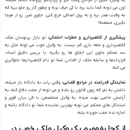
اون می دونه کجا باید بره، با کی حرف بزنه و چطور کار رو جلو ببره که
نه وقتت هدر بره و نه پول اضافی خرج کنی. جلوی ضرر رو از هرجا
بگیری، منفعته!
پیشگیری از کلاهبرداری و خطرات احتمالی:
تو بازار پرنوسان ملک،
کلاهبرداری و حقه بازی کم نیست. یه وکیل خوب می تونه مثل یه
سد محکم جلوی این اتفاق ها رو بگیره. با بررسی دقیق اسناد،
قراردادها و سابقه ملک، از افتادن شما تو دام کلاهبردارها جلوگیری
می کنه.
نمایندگی قدرتمند در مراجع قضایی:
وقتی پات به دادگاه باز میشه،
داشتن یه نفر که زبون قانون رو بلده و می تونه از حقت دفاع کنه، یه
آرامش خاصی بهت میده. یه وکیل متخصص، با فن بیان قوی و
استدلال های محکم، می تونه بهترین نماینده شما تو دادگاه باشه و
اجازه نده حقت خورده بشه.
از کجا بفهمیم یک وکیل ملکی خوب در