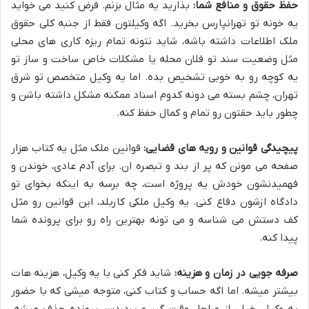
حفظ حقوق و منافع شما:
بذارید یه مثال بزنم. فرض کنید می خواید
یه خونه تو تهرانپارس بخرید. اگه وکیلتون فقط از جنبه کلی حقوق
ملک اطلاعات داشته باشه، شاید نتونه تمام ریزه کاری های محلی
مثل وضعیت سند تو فلان محله یا مشکلات خاص ساخت و ساز تو
یه کوچه رو به خوبی تشخیص بده. اما یه وکیل متخصص تو شرق
تهران، چشم بسته می دونه کدوم اسناد ممکنه مشکل داشته باشن و
چطور باید حقتون رو تمام و کمال حفظ کنه.
پیچیدگی قوانین و رویه های قضایی:
قوانین ملک مثل یه کتاب هزار
صفحه می مونن که پر از بند و تبصره ان. برای آدم عادی، خوندن و
فهمیدنشون خودش یه پروژه است، چه برسه به اینکه بخوای تو
دادگاه ازشون دفاع کنی. یه وکیل ملکی کاربلد، این قوانین رو مثل
کف دستش می شناسه و می تونه بهترین راه رو برای پرونده شما
پیدا کنه.
صرفه جویی در زمان و هزینه:
شاید فکر کنی با یه وکیل، هزینه هات
بیشتر میشه. اما اگه حساب و کتاب کنی، متوجه میشی که با حضور
یه وکیل، خیلی از مراحل وقت گیر و پردردسر پرونده حذف میشه.