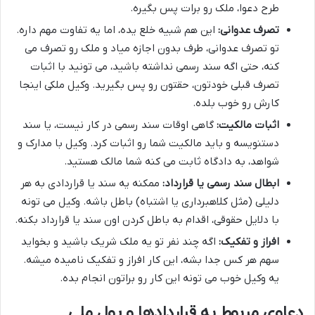
طرح دعوا، ملک رو برات پس بگیره.
تصرف عدوانی:
این هم شبیه خلع یده، اما یه تفاوت مهم داره.
تو تصرف عدوانی، طرف بدون اجازه میاد و ملک رو تصرف می
کنه، حتی اگه سند رسمی نداشته باشید، می تونید با اثبات
تصرف قبلی خودتون، حقتون رو پس بگیرید. وکیل ملکی اینجا
کارش رو خوب بلده.
اثبات مالکیت:
گاهی اوقات سند رسمی در کار نیست، یا سند
دستنویسه و باید مالکیت شما رو اثبات کرد. وکیل با مدارک و
شواهد، به دادگاه ثابت می کنه شما مالک هستید.
ابطال سند رسمی یا قرارداد:
ممکنه یه سند یا قراردادی به هر
دلیلی (مثل کلاهبرداری یا اشتباه) باطل باشه. وکیل می تونه
با دلایل حقوقی، اقدام به باطل کردن اون سند یا قرارداد بکنه.
افراز و تفکیک:
اگه چند نفر تو یه ملک شریک باشید و بخواید
سهم هر کس جدا بشه، این کار افراز و تفکیک نامیده میشه.
یه وکیل خوب می تونه این کار رو براتون انجام بده.
دعاوی مربوط به قراردادها و پول ملی