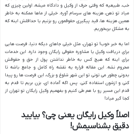
خب، طبیعیه که وقتی حرف از وکیل و دادگاه میشه، اولین چیزی که
میاد تو ذهن، هزینه های سرسام آوره. خیلی از ماها ممکنه به خاطر
همین هزینه ها، قید پیگیری حقوقمون رو بزنیم یا حداقلش اینه که
به مشکل بربخوریم.
اما یه خبر خوب! تو تهران، مثل خیلی جاهای دیگه دنیا، فرصت هایی
برای دریافت وکیل یا مشاوره حقوقی رایگان وجود داره. این خدمات
برای اینه که هیچ کس به خاطر نداشتن پول از حق و حقوقش
محروم نشه. این مقاله قراره یه نقشه راه کامل و جامع باشه تا
بدونی چطور می تونی تو این شهر شلوغ و بزرگ، این فرصت ها رو پیدا
کنی و ازشون استفاده کنی. پس اگه آماده ای، بزن بریم تا قدم به
قدم این مسیر رو با هم طی کنیم و بفهمیم وکیل رایگان تو تهران از
کجا گیر میاد!
اصلاً وکیل رایگان یعنی چی؟ بیایید
دقیق بشناسیمش!