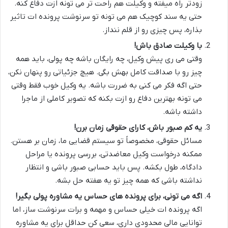
زودتر راه میفته و وکیلت هم راحت تر می تونه ازت دفاع کنه.
حتی یه سند کوچیک هم می تونه تو سرنوشت پرونده ات تاثیر
بذاره، پس چیزی رو از قلم ننداز.
با وکیلت صادق باش!
وقتی می ری پیش وکیل، چه رایگان باشه چه پولی، باید همه
چیز رو با صداقت کامل بهش بگی. هیچ جزئیاتی رو پنهان نکن،
حتی اگه فکر می کنی به ضررت باشه. یه وکیل خوب فقط وقتی
می تونه بهترین دفاع رو ازت بکنه که تصویر کاملی از ماجرا
داشته باشه.
یه کم صبور باش، کارای حقوقی زمان برن!
مسائل حقوقی، مخصوصاً تو سیستم قضایی ما، زمان بر هستن.
ممکنه درخواست وکیل معاضدتی، بررسی پرونده یا مراحل
دادگاه، طول بکشه. پس باید حسابی صبور باشی و انتظار
نداشته باشی که همه چیز تو یه هفته حل بشه.
اگه می تونی، برای پرونده های حساس یه مشاوره پولی بگیر!
اگه پرونده ات خیلی حساس و مهمه و برات سرنوشت ساز، اما
توانایی مالی محدودی داری، سعی کن حداقل برای یه مشاوره