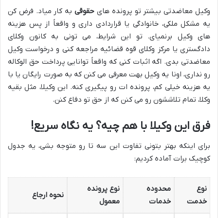
وکیل معاضدتی بیشتر تو پرونده های
حقوقی
به کار میاد. فرض کن
یه مشکل ملکی، خانوادگی یا قراردادی داری و واقعاً از پس هزینه
های وکیل برنمیای. تو این شرایط، می تونی به کانون وکلای
دادگستری یا مرکز وکلای قوه قضائیه مراجعه کنی و درخواست وکیل
معاضدتی بدی. اگه اثبات کنی که واقعاً توانایی پرداخت حق الوکاله
رو نداری، اونا یه وکیل بهت معرفی می کنن که به صورت رایگان یا با
یه هزینه خیلی کم، پرونده ات رو پیگیری کنه. این وکیلا، مثل بقیه
وکلا، تمام تلاششون رو می کنن که از حق تو دفاع کنن.
فرق این وکیلا با هم چیه؟ یه نگاه سریع!
برای اینکه بهتر بتونی تفاوت این سه تا رو متوجه بشی، یه جدول
کوچیک برات آماده کردیم:
نوع
محدوده
نوع پرونده
نحوه ارجاع
خدمت
خدمات
معمول