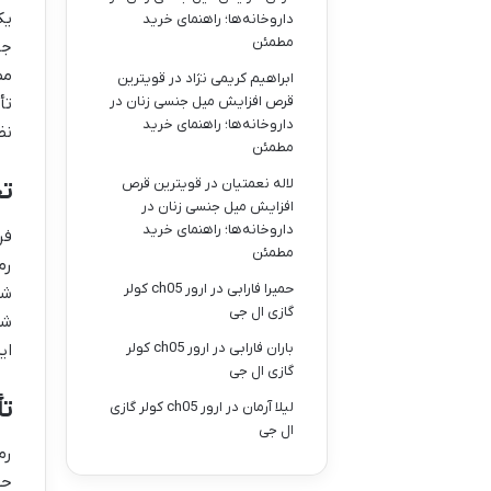
یک
داروخانه‌ها؛ راهنمای خرید
مطمئن
جو
مض
ابراهیم کریمی نژاد
در
قویترین
قرص افزایش میل جنسی زنان در
تأ
داروخانه‌ها؛ راهنمای خرید
نظ
مطمئن
لاله نعمتیان
در
قویترین قرص
ت
افزایش میل جنسی زنان در
داروخانه‌ها؛ راهنمای خرید
فر
مطمئن
رم
حمیرا فارابی
در
ارور ch05 کولر
شه
گازی ال جی
شخ
باران فارابی
در
ارور ch05 کولر
ای
گازی ال جی
تأ
لیلا آرمان
در
ارور ch05 کولر گازی
ال جی
رم
حت