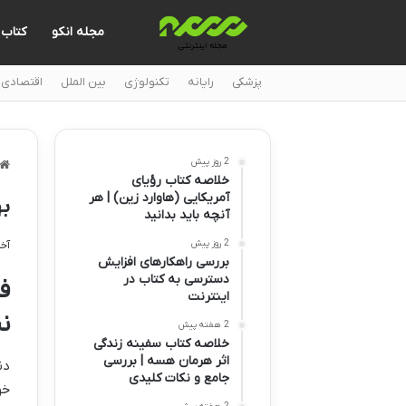
مجله انکو
کتاب
پزشکی
رایانه
تکنولوژی
بین الملل
اقتصادی
2 روز پیش
خلاصه کتاب رؤیای
آمریکایی (هاوارد زین) | هر
به
آنچه باید بدانید
2 روز پیش
آخری
بررسی راهکارهای افزایش
دسترسی به کتاب در
ف
اینترنت
نی
2 هفته پیش
خلاصه کتاب سفینه زندگی
اثر هرمان هسه | بررسی
دن
جامع و نکات کلیدی
خو