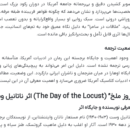
ویر کشیدن دقیق و بی‌رحمانه جامعه آمریکا در دوران رکود بزرگ است. 
صیت‌ها می‌پردازد و نشان می‌دهد که چگونه ظواهر فریبنده طبقه مرفه، 
وپاشی درونی است. سبک روایی او بسیار واقع‌گرایانه و بدون تعصب 
‌برد. “ملاقات در سامرا” به دلیل نگاه عمیق خود به تم‌های انسانیت، ج
ل‌ها اثری قابل تأمل و بحث‌برانگیز باقی مانده است.
عیت ترجمه
 وجود اهمیت و جایگاه برجسته این رمان در ادبیات آمریکا، متأسفانه “
رسی ترجمه نشده است. دلیل این امر می‌تواند به پیچیدگی‌های زبانی و
یگاه اوهارا در میان مترجمان و ناشران ایرانی بازگردد. این وضعیت، مطالعه
 ادبیات کلاسیک آمریکا ضروری می‌سازد و اهمیت معرفی آن در این لیست ر
” (The Day of the Locust) اثر ناتانیل وست (Nathanael West)
رفی نویسنده و جایگاه اثر
ناتانیل وست (۱۹۰۳-۱۹۴۰) نام مستعار ناتان وایتنشتاین، از نو
تیز دهه ۱۹۳۰ است. آثار او اغلب به دلیل ماهیت گروتسک، طنز سیاه