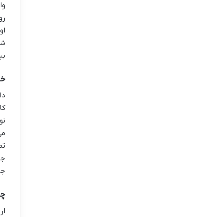
وا
او
شخ
بی
خل
کا
نو
می
تص
جب
جا
چر
ار