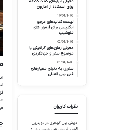
معرفی ابزارهای کمک کننده
برای استفاده از امازون
10/04/1405
لیست کتاب‌های مرجع
انگلیسی برای آزمون‌های
فلوشیپ
02/04/1405
معرفی رمان‌های گرافیکی با
موضوع سفر و جهانگردی
م
01/04/1405
سفری به دنیای معیارهای
فنی بین المللی
ان
اس
گز
هس
نظرات کاربران
می
جو
خوش بین گوهری
در
قویترین
قرص افزایش میل جنسی زنان در