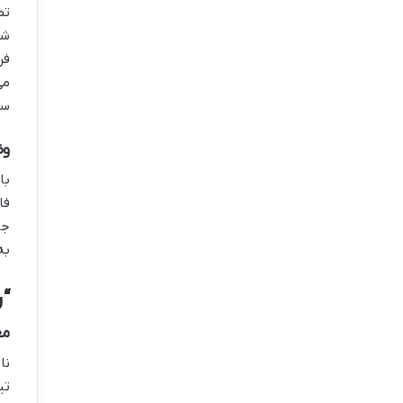
تص
شخ
فر
می
سا
وض
با
فا
جا
به
“روز ملخ
مع