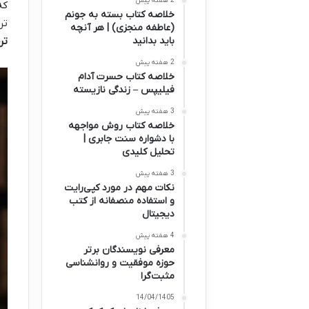
2 هفته پیش
که
خلاصه کتاب بسته به جونم
تر
(عاطفه منجزی) | هر آنچه
تر
باید بدانید
2 هفته پیش
خلاصه کتاب حسرت آدام
فیلیپس – زندگی نازیسته
3 هفته پیش
خلاصه کتاب روش مواجهه
با دشواره سنت جابری |
تحلیل کلیدی
3 هفته پیش
نکات مهم در مورد کپی‌رایت
و استفاده منصفانه از کتب
دیجیتال
4 هفته پیش
معرفی نویسندگان برتر
حوزه موفقیت و روانشناسی
مثبت‌گرا
14/04/1405