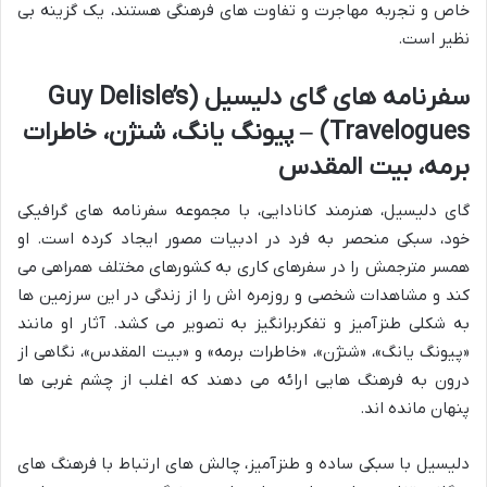
خاص و تجربه مهاجرت و تفاوت های فرهنگی هستند، یک گزینه بی
نظیر است.
سفرنامه های گای دلیسیل (Guy Delisle’s
Travelogues) – پیونگ یانگ، شنژن، خاطرات
برمه، بیت المقدس
گای دلیسیل، هنرمند کانادایی، با مجموعه سفرنامه های گرافیکی
خود، سبکی منحصر به فرد در ادبیات مصور ایجاد کرده است. او
همسر مترجمش را در سفرهای کاری به کشورهای مختلف همراهی می
کند و مشاهدات شخصی و روزمره اش را از زندگی در این سرزمین ها
به شکلی طنزآمیز و تفکربرانگیز به تصویر می کشد. آثار او مانند
«پیونگ یانگ»، «شنژن»، «خاطرات برمه» و «بیت المقدس»، نگاهی از
درون به فرهنگ هایی ارائه می دهند که اغلب از چشم غربی ها
پنهان مانده اند.
دلیسیل با سبکی ساده و طنزآمیز، چالش های ارتباط با فرهنگ های