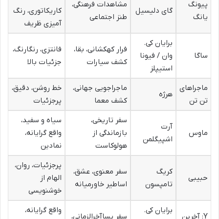
پیونگ
مشاهدات فرهنگی،
گای دلیسیل
کاریکاتوری، رنگ
یانگ
طنز اجتماعی
آمیزی ظریف
برایان کی.
فرار کهکشانی، بقا،
فانتزی، رنگارنگ،
ساگا
وان / فیونا
کشف سیارات
جزئیات بالا
استیپلز
ماجراهای
ماجراجویی جهانی،
خط روشن، دقیق،
هرژه
تن تن
کشف معما
پرجزئیات
سفر تاریخی،
سیاه و سفید،
آرت
ماوس
بازماندگی از
واقع گرایانه،
اشپیگلمن
هولوکاست
نمادین
پرجزئیات، روان،
کریگ
سفر معنوی، عشق،
حبیبی
الهام از
تامپسون
اساطیر خاورمیانه
خوشنویسی
برایان کی.
واقع گرایانه،
Y: آخرین
سفر پساآخرالزمانی،