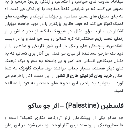
بیگانه، تفاوت های سیاسی و اجتماعی و زندگی روزمره مردمی را به
تصویر می کشد که در شرایطی کاملاً متفاوت با او زندگی می کنند. او
به جای تحلیل های عمیق سیاسی، بر جزئیات کوچک و موقعیت های
کمیک تمرکز می کند که خود، حقایق بزرگتری را در مورد جامعه میزبان
آشکار می سازند. برای مثال، در «پیونگ یانگ»، او تجربه اش را از
زندگی تحت رژیم سختگیرانه کره شمالی روایت می کند و یا در «بیت
المقدس»، پیچیدگی های زندگی در این شهر تاریخی و مذهبی را از
دید یک خارجی مشاهده گر بیان می کند. این آثار برای کسانی که به
دنبال دیدگاهی انسانی، طنزآمیز و بی واسطه به سفر و درک فرهنگ
های دیگر هستند، بسیار جذاب خواهند بود.
سایت گلوبوک
به شما
امکان
خرید رمان گرافیکی خارج از کشور
از این دست آثار را فراهم می
آورد تا بتوانید به راحتی این تجربه های منحصر به فرد را مطالعه
کنید.
فلسطین (Palestine) – اثر جو ساکو
جو ساکو یکی از پیشگامان ژانر “روزنامه نگاری کمیک” است و
«فلسطین» یکی از برجسته ترین آثار او محسوب می شود. در این رمان