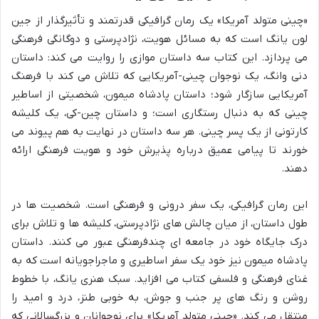
«چینی متولد آمریکا» یک رمان گرافیکی قدرتمند و تأثیرگذار از جین
لون یانگ است که به مسائل هویت، نژادپرستی و دوگانگی فرهنگی
می پردازد. این کتاب سه داستان موازی را روایت می کند: داستان
دنی وانگ، یک نوجوان چینی-آمریکایی که تلاش می کند با فرهنگ
آمریکایی سازگار شود؛ داستان پادشاه میمون، شخصیتی از اساطیر
چینی که به دنبال رستگاری است؛ و داستان چین-کی، یک کلیشه
کارتونی از یک پسر چینی. هر سه داستان در نهایت به هم پیوند می
خورند تا پیامی عمیق درباره پذیرش خود و هویت فرهنگی ارائه
دهند.
این رمان گرافیکی، یک سفر درونی و فرهنگی است. شخصیت ها در
طول داستان، از میان چالش های نژادپرستی، کلیشه ها و تلاش برای
درک جایگاه خود در جامعه ای چندفرهنگی عبور می کنند. داستان
پادشاه میمون نیز خود یک سفر اساطیری و ماجراجویانه است که به
غنای فرهنگی و فلسفی کتاب می افزاید. سبک هنری یانگ، با خطوط
روشن و رنگ های پر جنب و جوش، به خوبی طنز، درد و امید را
منتقل می کند. «چینی متولد آمریکا» برای نوجوانان و بزرگسالانی که