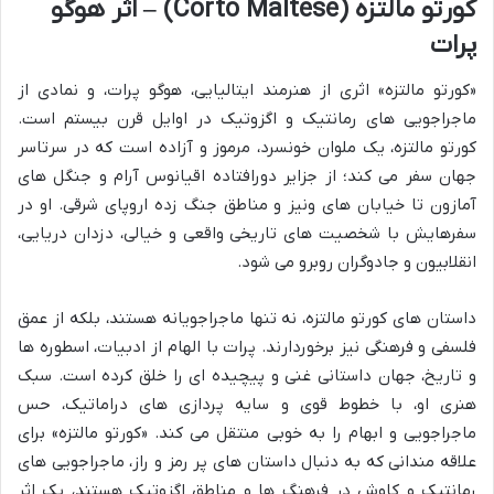
کورتو مالتزه (Corto Maltese) – اثر هوگو
پرات
«کورتو مالتزه» اثری از هنرمند ایتالیایی، هوگو پرات، و نمادی از
ماجراجویی های رمانتیک و اگزوتیک در اوایل قرن بیستم است.
کورتو مالتزه، یک ملوان خونسرد، مرموز و آزاده است که در سرتاسر
جهان سفر می کند؛ از جزایر دورافتاده اقیانوس آرام و جنگل های
آمازون تا خیابان های ونیز و مناطق جنگ زده اروپای شرقی. او در
سفرهایش با شخصیت های تاریخی واقعی و خیالی، دزدان دریایی،
انقلابیون و جادوگران روبرو می شود.
داستان های کورتو مالتزه، نه تنها ماجراجویانه هستند، بلکه از عمق
فلسفی و فرهنگی نیز برخوردارند. پرات با الهام از ادبیات، اسطوره ها
و تاریخ، جهان داستانی غنی و پیچیده ای را خلق کرده است. سبک
هنری او، با خطوط قوی و سایه پردازی های دراماتیک، حس
ماجراجویی و ابهام را به خوبی منتقل می کند. «کورتو مالتزه» برای
علاقه مندانی که به دنبال داستان های پر رمز و راز، ماجراجویی های
رمانتیک و کاوش در فرهنگ ها و مناطق اگزوتیک هستند، یک اثر