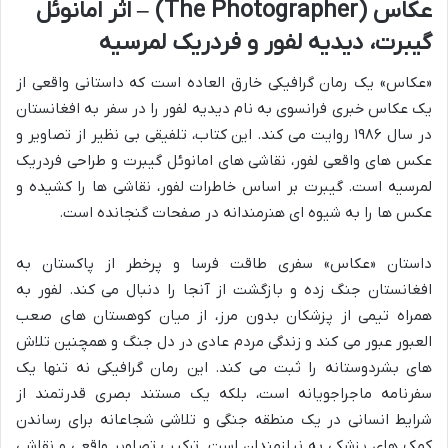
عکاس (The Photographer) – اثر امانوئل
گیبرت، دیدیه لفور و فردریک لمرسیه
«عکاس» یک رمان گرافیکی خارق العاده است که داستانی واقعی از
یک عکاس خبری فرانسوی به نام دیدیه لفور را در سفر به افغانستان
در سال ۱۹۸۶ روایت می کند. این کتاب، تلفیقی بی نظیر از تصاویر و
عکس های واقعی لفور، نقاشی های امانوئل گیبرت و طراحی فردریک
لمرسیه است. گیبرت بر اساس خاطرات لفور، نقاشی ها را کشیده و
عکس ها را به شیوه ای هنرمندانه در صفحات گنجانده است.
داستان «عکاس» سفری طاقت فرسا و پرخطر از پاکستان به
افغانستان جنگ زده و بازگشت از آنجا را دنبال می کند. لفور به
همراه تیمی از پزشکان بدون مرز، از میان کوهستان های صعب
العبور عبور می کند و زندگی مردم عادی در دل جنگ و همچنین تلاش
های بشردوستانه را ثبت می کند. این رمان گرافیکی نه تنها یک
سفرنامه ماجراجویانه است، بلکه یک مستند بصری قدرتمند از
شرایط انسانی در یک منطقه جنگی و تلاشی شجاعانه برای رساندن
کمک های پزشکی به نیازمندان است. ترکیب تصاویر واقعی و نقاشی