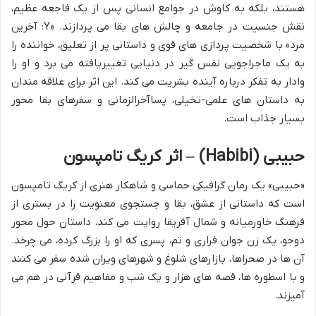
هستند، بلکه به کاوش در جوامع انسانی پس از یک فاجعه عظیم،
نقش جنسیت در جامعه و چالش های بقا می پردازند. «Y: آخرین
مرد» با شخصیت پردازی های قوی و داستانی پر از تعلیق، خواننده را
به یک ماجراجویی نفس گیر در دنیایی تغییریافته می برد و او را
وادار به تفکر درباره آینده بشریت می کند. این اثر برای علاقه مندان
به داستان های علمی-تخیلی، پساآخرالزمانی و سفرهای بقا محور
بسیار جذاب است.
حبیبی (Habibi) – اثر کریگ تامپسون
«حبیبی» یک رمان گرافیکی حماسی و شاهکار هنری از کریگ تامپسون
است که داستانی از عشق، بقا و جستجوی معنویت را در بستری از
فرهنگ خاورمیانه و شمال آفریقا روایت می کند. داستان حول محور
دوجو، یک زن جوان فراری و تم، پسری که او را بزرگ کرده، می چرخد.
آن ها در صحراها، بازارهای شلوغ و شهرهای ویران شده سفر می کنند
و با اسطوره ها، قصه های هزار و یک شب و مفاهیم قرآنی در هم می
آمیزند.