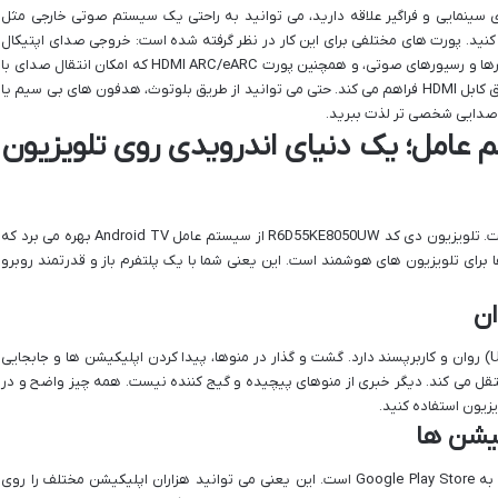
ی سینمایی و فراگیر علاقه دارید، می توانید به راحتی یک سیستم صوتی خارجی مثل
 کنید. پورت های مختلفی برای این کار در نظر گرفته شده است: خروجی صدای اپتیکال
(Optical Digital Audio Out) برای اتصال به ساندبارها و رسیورهای صوتی، و همچنین پورت HDMI ARC/eARC که امکان انتقال صدای با
کیفیت بالا را از تلویزیون به ساندبار یا رسیور از طریق کابل HDMI فراهم می کند. حتی می توانید از طریق بلوتوث، هدفون های بی سیم یا
ز صدایی شخصی تر لذت ببرید.
عامل؛ یک دنیای اندرویدی روی تلویزیون
عنوان هوشمند در نام این تلویزیون، بی دلیل نیست. تلویزیون دی کد R6D55KE8050UW از سیستم عامل Android TV بهره می برد که
 برای تلویزیون های هوشمند است. این یعنی شما با یک پلتفرم باز و قدرتمند روبرو
نسخه اندروید TV در این مدل، یک رابط کاربری (UI) روان و کاربرپسند دارد. گشت و گذار در منوها، پیدا کردن اپلیکیشن ها و جابجایی
 می کند. دیگر خبری از منوهای پیچیده و گیج کننده نیست. همه چیز واضح و در
یزیون استفاده کنید.
کیشن ها
یکی از بزرگترین مزیت های Android TV، دسترسی به Google Play Store است. این یعنی می توانید هزاران اپلیکیشن مختلف را روی