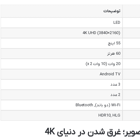
توضیحات
LED
4K UHD (3840×2160)
55 اینچ
60 هرتز
20 وات (10 وات x 2)
Android TV
3 عدد
2 عدد
Wi-Fi (دو باند), Bluetooth
HDR10, HLG
ر؛ غرق شدن در دنیای 4K