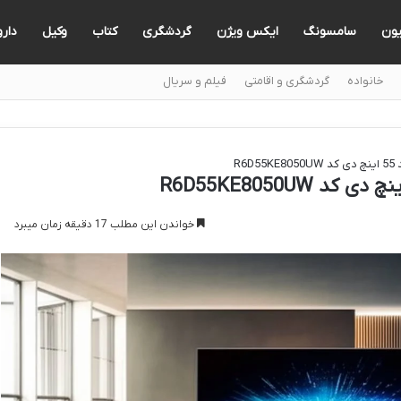
یون
سامسونگ
ایکس ویژن
گردشگری
کتاب
وکیل
دارو
خانواده
گردشگری و اقامتی
فیلم و سریال
R6
خواندن این مطلب 17 دقیقه زمان میبرد