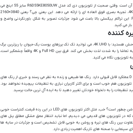
مهمترین بخش هر تلویزیون، قطعاً کیفیت تصویر آن است. وقتی صحبت از تلویزیون دی کد مدل R6D55KE8050UW سایز 55 اینچ می
شود، باید بگوییم که این مدل با رزولوشن 4K UHD، تجربه بصری فوق العاده ای را ارائه می دهد. این یعنی چی؟ یعنی 3840×2160
پیکسل، چهار برابر بیشتر از تلویزیون های Full HD. این تراکم پیکسلی بالا باعث می شود جزئیات تصویر به شکل باورنکردنی واضح و
از می کنید.
تصور کنید در حال تماشای یک فیلم مستند حیات وحش هستید؛ با 4K UHD، می توانید تک تک پرزهای پوست یک حیوان یا ریزترین برگ
ها را در یک جنگل ببینید. این سطح از جزئیات، تجربه تماشا را به شدت لذت بخش می کند. فرق بین Full HD و 4K واقعاً چشمگیر است،
در مورد بازتولید رنگ ها، D Code R6D55KE8050UW عملکرد قابل قبولی دارد. رنگ ها طبیعی و زنده به نظر می رسند و خبری از رنگ های
ای تلویزیون هم خوب است و برای اکثر کاربران نیازی به تنظیمات پیچیده نخواهد بود.
ید تنظیمات را به دلخواه خودتان تغییر دهید تا به ایده آل ترین حالت برسید.
عملکرد تلویزیون در نمایش صحنه های تاریک و روشن چطور است؟ خب، مثل اکثر تلویزیون های LED در این رده قیمت، کنتراست خوبی
ت که در تلویزیون های قدیمی می دیدیم، اما نباید انتظار عمق مشکی مطلق پنل های
نه ها، تفاوت بین رنگ های تیره و روشن به خوبی قابل تشخیص است و جزئیات در سایه ها
ی سینمایی با صحنه های تاریک اهمیت زیادی دارد.