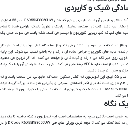
دگی شیک و کاربردی
اولین چیزی که در مورد هر تلویزیونی به چشم می آید، ظاهر و طراحی آن است. تلویزیون دی کد مدل R6D55KE8050UW سایز 55 اینچ در
ا نشان می دهد. قاب دور صفحه نمایش، باریک و تقریباً نامرئی طراحی شده تا تمام
ه های کم، نه تنها زیبایی تلویزیون را بیشتر می کنند، بلکه باعث می شوند حس یک
و فلز است که حس خوبی را منتقل می کند و از استحکام کافی برخوردار است. مونتاژ
شده. پایه های تلویزیون طراحی ساده ای دارند و به راحتی نصب می شوند. این پایه
وبی روی میز نگه می دارند و ثبات کافی را فراهم می کنند. اما اگر ترجیح می دهید
تلویزیون را روی دیوار نصب کنید، جای نگرانی نیست؛ این مدل از استاندارد VESA پشتیبانی می کند و می توانید به راحتی آن را با یک پایه
بازتر و مدرن تر جلوه دهید.
در مورد ابعاد و وزن هم باید بگویم که با توجه به سایز ۵۵ اینچ، این تلویزیون نه آنقدر سنگین است که جابجایی اش سخت باشد و نه
هم طوری است که برای اکثر فضاهای نشیمن و پذیرایی متوسط تا بزرگ، گزینه ایده
آلی به حساب می آید. به طور کلی، طراحی D Code R6D55KE8050UW ساده، شیک و کاربردی است که به راحتی با دکوراسیون های مختلف
می کند.
ک نگاه
ازیم، خوب است نگاهی سریع به مشخصات اصلی این تلویزیون داشته باشیم تا یک دید
کلی از آنچه در انتظارمان است پیدا کنیم. این جدول به شما کمک می کند تا مهم ترین ویژگی های فنی D Code R6D55KE8050UW را در