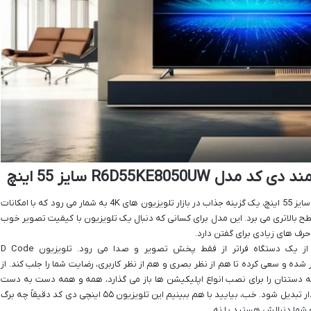
R6D55KE805 سایز 55 اینچ
تلویزیون هوشمند دی کد مدل R6D55KE8050UW سایز 55 اینچ، یک گزینه جذاب در بازار تلویزیون های 4K به شمار می رود که با امکانات
ح بالاتری می برد. این مدل برای کسانی که دنبال یک تلویزیون با کیفیت تصویر خوب
رف های زیادی برای گفتن دارد.
وقتی اسم تلویزیون هوشمند می آید، انتظارها از یک دستگاه فراتر از فقط پخش تصویر و صدا می رود. تلویزیون D Code
موج سوار شده و سعی کرده تا هم از نظر بصری و هم از نظر کاربری، رضایت شما را جلب کند. از
ل اندروید که دستتان را برای نصب انواع اپلیکیشن ها باز می گذارد، همه و همه دست به دست
هم داده اند تا این مدل به یکی از گزینه های پرطرفدار تبدیل شود. خب، بیایید با هم ببینیم این تلویزیون ۵۵ اینچی دی کد دقیقاً چه برگ
ه شما دنبالش هستید یا نه.