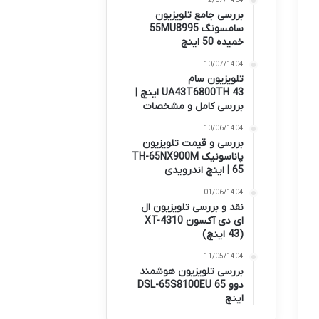
12/07/1404
بررسی جامع تلویزیون
سامسونگ 55MU8995
خمیده 50 اینچ
10/07/1404
تلویزیون سام
UA43T6800TH 43 اینچ |
بررسی کامل و مشخصات
10/06/1404
بررسی و قیمت تلویزیون
پاناسونیک TH-65NX900M
| 65 اینچ اندرویدی
01/06/1404
نقد و بررسی تلویزیون ال
ای دی آکسون XT-4310
(43 اینچ)
11/05/1404
بررسی تلویزیون هوشمند
دوو DSL-65S8100EU 65
اینچ