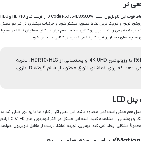
پشتیبانی از HDR (High Dynamic Range) یکی از نقاط قوت این تلویزیون است. D Code R6D55KE8050UW از فرمت های HDR10 و HLG
شود تفاوت بین روشن ترین و تاریک ترین نقاط تصویر بیشتر شود و جزئیات بیشتری در هر دو بخش
دیده شود. این یعنی رنگ ها واقعی تر و تصاویر زنده تر به نظر می رسند. میزان روشنایی صفحه هم برای تماشای محتوای HDR در محیط
رای محیط های بسیار روشن، شاید کمی کمبود روشنایی احساس شود.
تلویزیون دی کد R6D55KE8050UW با رزولوشن 4K UHD و پشتیبانی از HDR10/HLG، تجربه
ی دهد که برای تماشای انواع محتوا، از فیلم گرفته تا بازی،
ل LED
ی LED، زاویه دید در این مدل هم ممکن است کمی محدود باشد. این یعنی اگر از کناره ها یا زوایای خیلی تند به
تلویزیون نگاه کنید، ممکن است کمی افت کیفیت رنگ و روشنایی را مشاهده کنید. البته این مشکل در اکثر تلویزیون های LCD/LED رایج
مولاً مشکلی ایجاد نمی کند. بهترین تجربه تماشا، درست از مقابل تلویزیون خواهد