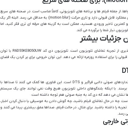
اکثر محتواها، از جمله فیلم ها و برنامه های تلویزیونی، کاملاً مناسب است. در صحنه های سریع
مانند مسابقات ورزشی یا فیلم های اکشن، تلویزیون عملکرد قابل قبولی دارد و تاری حرکت (motion blur) به حداقل می رسد. البته اگر یک
و کمترین تاخیر ورودی هستید، ممکن است به گزینه های حرفه ای تری فکر کنید، اما
یزیون نیاز شما را برآورده می کند.
 جزئیات بیشتر
کیفیت تصویر به کنار، صدا هم بخش جدایی ناپذیری از تجربه تماشای تلویزیون است. تلویزیون دی کد R6D55KE8050UW با توان
ی 10 واتی)، صدای قابل قبولی را برای استفاده روزمره ارائه می دهد. این توان خروجی برای پر کردن یک فضای
یکی از نکات مثبت این تلویزیون، پشتیبانی از استانداردهای صوتی دالبی فراگیر و DTS است. این فناوری ها کمک می کنند تا صداها با
رسند. با اینکه بلندگوهای داخلی تلویزیون هیچ وقت نمی توانند جای یک سیستم
مت ها نشان می دهد که دی کد به جنبه صوتی هم توجه داشته است.
. چه در حال تماشای فیلم باشید، چه گوش دادن به موسیقی یا دنبال کردن اخبار،
تجربه را داشته باشید. برای مثال، در حالت فیلم، صداها عمق بیشتری پیدا می کنند و
 رسد.
ی خارجی