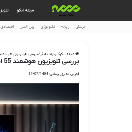
مجله انکو
تلویز
پزشکی
رایانه
تکنولوژی
بین الملل
اقتصادی
مجله انکو
/
لوازم خانگی
/
بررسی تلویزیون هوشمند 55 اینچ دی کد D55KE8050UW
بررسی تلویزیون هوشمند 55 اینچ دی کد R6D55KE8050UW
آخرین به روز رسانی: 19/07/1404