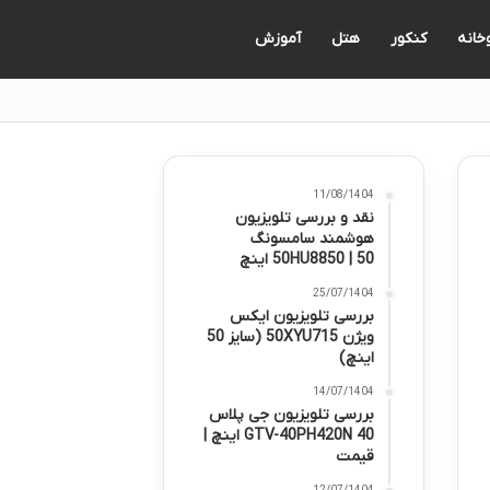
خانه
کنکور
هتل
آموزش
11/08/1404
نقد و بررسی تلویزیون
هوشمند سامسونگ
50HU8850 | 50 اینچ
25/07/1404
بررسی تلویزیون ایکس
ویژن 50XYU715 (سایز 50
اینچ)
14/07/1404
بررسی تلویزیون جی پلاس
GTV-40PH420N 40 اینچ |
قیمت