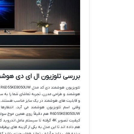
بررسی تلوزیون ال ای دی هوشمند دی کد مدل 0UW
هوشمند و طراحی مدرن، تجربه تماشای شما را به سط
و قابلیت های هوشمند در یک سایز مناسب هستند، ح
R6D55KE8050UW هم دقیقاً روی همین 
کیفیت تصویر 4K گرفته تا سیستم عام
برنده هایی دارد و آیا می تواند همان چیزی باشد ک