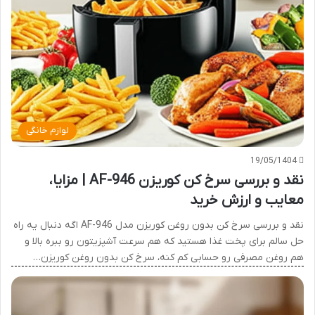
لوازم خانگی
19/05/1404
نقد و بررسی سرخ کن کوریزن AF-946 | مزایا،
معایب و ارزش خرید
نقد و بررسی سرخ کن بدون روغن کوریزن مدل AF-946 اگه دنبال یه راه
حل سالم برای پخت غذا هستید که هم سرعت آشپزیتون رو ببره بالا و
هم روغن مصرفی رو حسابی کم کنه، سرخ کن بدون روغن کوریزن…