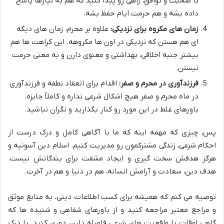
با صحبت و توافق، راهی رو پیدا کنید که هم به نیازها پاسخ
داده بشه و هم حرمت ایام حفظ بشه.
زمان های مکروه برای نزدیکی:
علاوه بر محرم، زمان های دیگه
ای هم هستن که نزدیکی در اون ها مکروهه. این کراهت ها هم
بیشتر جنبه اخلاقی، بهداشتی و معنوی دارن و به معنی حرمت
نیستن.
فرزندآوری در محرم و صفر:
اقدام برای انعقاد نطفه و فرزندآوری
در ماه محرم و صفر هیچ اشکال شرعی نداره و کاملاً جایزه.
باورهای غلط در این مورد رو کنار بگذارید و نگران نباشید.
پس، چیزی که مهمه اینه که ما با آگاهی کامل و درک درست از
احکام شرعی، زندگی مشترکمون رو مدیریت کنیم. اسلام دین آسونیه و
هرگز هدفش سخت گیری و ایجاد مشقت برای بندگانش نیست.
هدف دین، سعادت و آرامش انسانه، هم در دنیا و هم در آخرت.
توصیه می کنم که همیشه برای کسب اطلاعات دینی، به منابع موثق
و مراجع معتبر مراجعه کنید و از باورهای شفاهی و شنیده ها که
گاهی اوقات با واقعیت های شرعی فاصله دارن، دوری کنید. با درک