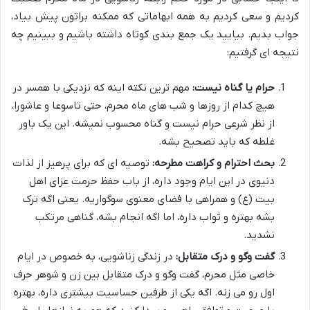
کردیم و سعی کردیم به همه ابهاماتی که ممکنه براتون پیش بیاد،
جواب بدیم. بیایید یک جمع بندی کوتاه داشته باشیم و ببینیم چه
نتیجه ای گرفتیم:
حرام یا گناه نیست:
مهم ترین نکته اینه که نزدیکی با همسر در
هیچ کدام از روزها و شب های ماه محرم، حتی تاسوعا و عاشورا،
از نظر شرعی حرام نیست و گناه محسوب نمیشه. این یک باور
غلطه که باید تصحیح بشه.
بحث احترام و کراهت مطرحه:
توصیه ای که برای پرهیز از لذات
دنیوی در این ایام وجود داره، از باب حفظ حرمت عزای اهل
بیت (ع) و همراهی با فضای معنوی سوگواریه. یعنی اگه ترک
بشه بهتره و ثواب داره، اما اگه انجام بشه، گناهی مرتکب
نشدید.
گفت وگو و درک متقابل:
در زندگی زناشویی، به خصوص در ایام
خاصی مثل محرم، گفت وگو و درک متقابل بین زن و شوهر حرف
اول رو می زنه. اگه یکی از طرفین حساسیت بیشتری داره، بهتره