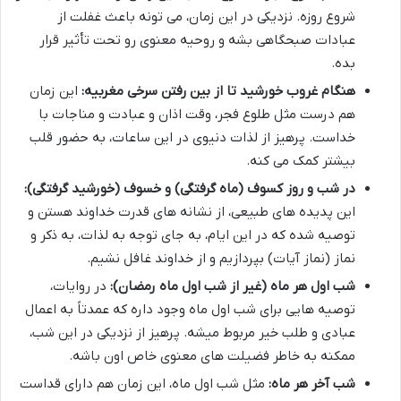
شروع روزه. نزدیکی در این زمان، می تونه باعث غفلت از
عبادات صبحگاهی بشه و روحیه معنوی رو تحت تأثیر قرار
بده.
هنگام غروب خورشید تا از بین رفتن سرخی مغربیه:
این زمان
هم درست مثل طلوع فجر، وقت اذان و عبادت و مناجات با
خداست. پرهیز از لذات دنیوی در این ساعات، به حضور قلب
بیشتر کمک می کنه.
در شب و روز کسوف (ماه گرفتگی) و خسوف (خورشید گرفتگی):
این پدیده های طبیعی، از نشانه های قدرت خداوند هستن و
توصیه شده که در این ایام، به جای توجه به لذات، به ذکر و
نماز (نماز آیات) بپردازیم و از خداوند غافل نشیم.
شب اول هر ماه (غیر از شب اول ماه رمضان):
در روایات،
توصیه هایی برای شب اول ماه وجود داره که عمدتاً به اعمال
عبادی و طلب خیر مربوط میشه. پرهیز از نزدیکی در این شب،
ممکنه به خاطر فضیلت های معنوی خاص اون باشه.
شب آخر هر ماه:
مثل شب اول ماه، این زمان هم دارای قداست