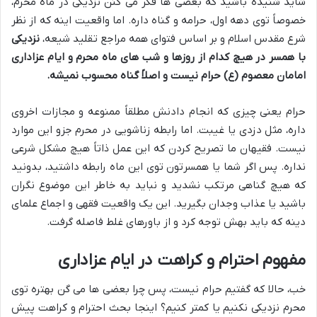
شاید شنیده باشید که بعضی ها فکر می کنن نزدیکی در ماه محرم،
خصوصاً توی دهه اول، حرامه و گناه داره. اما واقعیت اینه که از نظر
شرع مقدس اسلام و بر اساس فتوای همه مراجع تقلید شیعه،
نزدیکی
با همسر در هیچ کدام از روزها و شب های ماه محرم و ایام عزاداری
امامان معصوم (ع) حرام نیست و اصلاً گناه محسوب نمیشه.
حرام یعنی چیزی که انجام دادنش مطلقاً ممنوعه و مجازات اخروی
داره، مثل دزدی یا غیبت. اما رابطه زناشویی در محرم جزو این موارد
نیست. فقیهان ما تصریح کردن که این عمل ذاتاً هیچ مشکل شرعی
نداره. پس اگر شما یا همسرتون توی این ماه رابطه داشتید، بدونید
که هیچ گناهی مرتکب نشدید و نباید به خاطر این موضوع نگران
باشید یا عذاب وجدان بگیرید. این یک واقعیت فقهی و اجماع علمای
دینه که باید بهش توجه کرد و از باورهای غلط فاصله گرفت.
مفهوم احترام و کراهت در ایام عزاداری
خب، حالا که گفتیم حرام نیست، پس چرا بعضی ها می گن بهتره توی
محرم نزدیکی نکنیم یا کمتر کنیم؟ اینجا بحث احترام و کراهت پیش