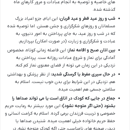
های خاصیه و توصیه به انجام عبادات و مرور کارهای ماه
گذشته شده.
شب و روز عید فطر و عید قربان:
این ایام، جزو اعیاد بزرگ
مسلمانان و روزهای شکرگزاری و جشن هستن. اما توصیه شده
که در شب و روز عید، به جای پرداختن به امور دنیوی، به
عبادت و شکرگزاری و زیارت (در صورت امکان) بپردازیم.
بین اذان صبح و اقامه نماز:
این فاصله زمانی کوتاه، مخصوص
آمادگی برای نماز و شروع عبادات روزانه ست. پرداختن به
نزدیکی در این زمان می تونه از فضای معنوی نماز کم کنه.
در حال سیری مفرط یا گرسنگی شدید:
از نظر پزشکی و بهداشتی
هم، نزدیکی در این شرایط برای بدن خوب نیست. اسلام به
سلامتی جسمی هم اهمیت میده.
جماع در جایی که کودک در اتاق است یا می تواند صداها را
بشنود (حتی اگر متوجه نشود):
این مورد بیشتر به رعایت حریم
خصوصی و تربیت فرزندان برمی گرده. اسلام به کرامت انسانی و
حفظ حریم خانواده خیلی اهمیت میده. شنیدن صداها یا
دیدن صحنه های نامناسب، حتی اگه کودک متوجه نشه، در