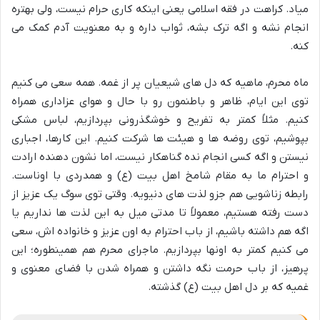
میاد. کراهت در فقه اسلامی یعنی اینکه کاری حرام نیست، ولی بهتره
انجام نشه و اگه ترک بشه، ثواب داره و به معنویت آدم کمک می
کنه.
ماه محرم، ماهیه که دل های شیعیان پر از غمه. همه سعی می کنیم
توی این ایام، ظاهر و باطنمون رو با حال و هوای عزاداری همراه
کنیم. مثلاً کمتر به تفریح و خوشگذرونی بپردازیم، لباس مشکی
بپوشیم، توی روضه ها و هیئت ها شرکت کنیم. این کارها، اجباری
نیستن و اگه کسی انجام نده گناهکار نیست، اما نشون دهنده ارادت
و احترام ما به مقام شامخ اهل بیت (ع) و همدردی با اوناست.
رابطه زناشویی هم جزو لذت های دنیویه. وقتی توی سوگ یک عزیز از
دست رفته هستیم، معمولاً تا مدتی میل به این لذت ها نداریم یا
اگه هم داشته باشیم، از باب احترام به اون عزیز و خانواده اش، سعی
می کنیم کمتر به اونها بپردازیم. ماجرای محرم هم همینطوره؛ این
پرهیز، از باب حرمت نگه داشتن و همراه شدن با فضای معنوی و
غمیه که بر دل اهل بیت (ع) گذشته.