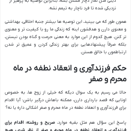
دینی مثل نماز دچار مشکل بشه، بنابراین توصیه به پرهیز از
نزدیکی شده تا فرد ناچار به تیمم نشه.
همون طور که می بینید، این توصیه ها بیشتر جنبه اخلاقی، بهداشتی
و معنوی دارن و هدفشون اینه که زندگی ما رو با کیفیت تر و معنوی
تر کنن. هیچ کدوم از این موارد به معنی حرمت و گناه بودن نیستن،
بلکه صرفاً پیشنهادهایی برای بهتر زندگی کردن و عمیق تر شدن
ارتباطمون با خالق هستن.
حکم فرزندآوری و انعقاد نطفه در ماه
محرم و صفر
حالا می رسیم به یک سوال دیگه که خیلی از زوج ها، به خصوص
اونایی که قصد بارداری دارن، ممکنه باهاش درگیر باشن: آیا اقدام
برای فرزندآوری و انعقاد نطفه در ماه محرم و صفر اشکالی داره یا نه؟
پاسخ این سؤال هم مثل بقیه موارد،
صریح و روشنه: اقدام برای
فرزندآوری و انعقاد نطفه در ماه محرم و صفر از نظر شرعی هیچ