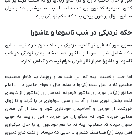
شور و حال خاصی دارن و دل های زیادی رو به سمت کربلا پر می
کشن. طبیعیه که توی این شب ها حساسیت ها بیشتر باشه و خیلی
ها این سؤال براشون پیش بیاد که حکم نزدیکی چیه.
حکم نزدیکی در شب تاسوعا و عاشورا
همون طور که قبل تر گفتیم، نزدیکی در ماه محرم حرام نیست. این
حکم شامل شب تاسوعا و عاشورا هم میشه. یعنی
نزدیکی در شب
تاسوعا و عاشورا هم از نظر شرعی حرام نیست و گناهی نداره.
اما خب، واقعیت اینه که این شب ها و روزها، به خاطر مصیبت
عظیمی که بر اهل بیت (ع) وارد شده، حال و هوای خاصی دارن. امام
صادق (ع) در مورد روز عاشورا فرموده اند: «در روز (عاشورا) از کارهای
لذت بخش دوری شود و آداب و سنن سوگواری بر پا گردد و تا زوال
خورشید از خوردن و آشامیدن خودداری شود و بعد از آن همان
غذایی خورده شود که سوگواران می خورند.» این روایت به خوبی
نشون میده که مطلوب اینه که ما هم خودمون رو با حال سوگواری
اهل بیت (ع) هماهنگ کنیم و تا جایی که میشه، از لذت های دنیوی