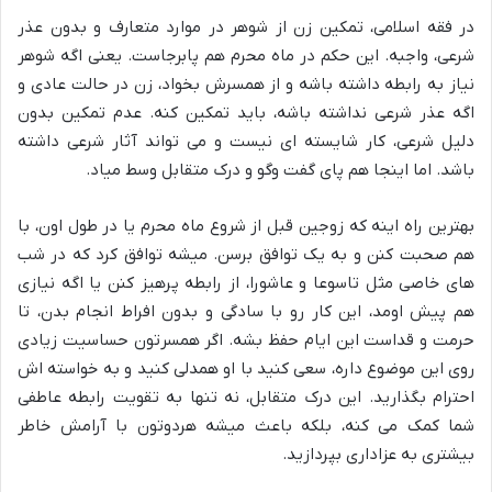
در فقه اسلامی، تمکین زن از شوهر در موارد متعارف و بدون عذر
شرعی، واجبه. این حکم در ماه محرم هم پابرجاست. یعنی اگه شوهر
نیاز به رابطه داشته باشه و از همسرش بخواد، زن در حالت عادی و
اگه عذر شرعی نداشته باشه، باید تمکین کنه. عدم تمکین بدون
دلیل شرعی، کار شایسته ای نیست و می تواند آثار شرعی داشته
باشد. اما اینجا هم پای گفت وگو و درک متقابل وسط میاد.
بهترین راه اینه که زوجین قبل از شروع ماه محرم یا در طول اون، با
هم صحبت کنن و به یک توافق برسن. میشه توافق کرد که در شب
های خاصی مثل تاسوعا و عاشورا، از رابطه پرهیز کنن یا اگه نیازی
هم پیش اومد، این کار رو با سادگی و بدون افراط انجام بدن، تا
حرمت و قداست این ایام حفظ بشه. اگر همسرتون حساسیت زیادی
روی این موضوع داره، سعی کنید با او همدلی کنید و به خواسته اش
احترام بگذارید. این درک متقابل، نه تنها به تقویت رابطه عاطفی
شما کمک می کنه، بلکه باعث میشه هردوتون با آرامش خاطر
بیشتری به عزاداری بپردازید.