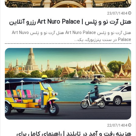
23/07/1404
هتل آرت نو و پَلس | Art Nuro Palace رزرو آنلاین
هتل آرت نو و پَلس Art Nuro Palace هتل آرت نو و پَلس Art Nuvo
Palace در سنت پترزبورگ، یک…
22/07/1404
هزینه رفت و آمد در تایلند | راهنمای کامل برای