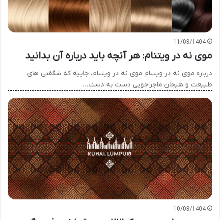
11/08/1404
موی نه در ویتنام: هر آنچه باید درباره آن بدانید
درباره موی نه در ویتنام موی نه در ویتنام، جاییه که شگفتی های
طبیعت و هیجان ماجراجویی دست به دست…
10/08/1404