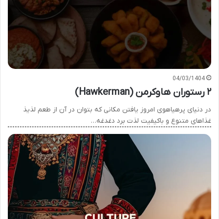
04/03/1404
۲ رستوران هاوکرمن (Hawkerman)
در دنیای پرهیاهوی امروز یافتن مکانی که بتوان در آن از طعم لذیذ
غذاهای متنوع و باکیفیت لذت برد دغدغه…