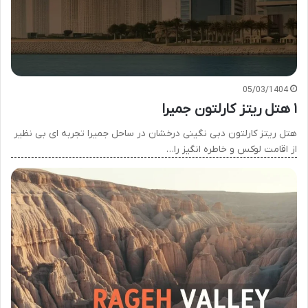
05/03/1404
۱ هتل ریتز کارلتون جمیرا
هتل ریتز کارلتون دبی نگینی درخشان در ساحل جمیرا تجربه ای بی نظیر
از اقامت لوکس و خاطره انگیز را…