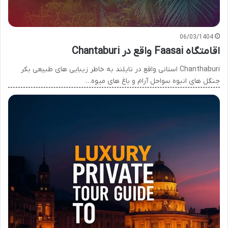
06/03/1404
اقامتگاه Faasai واقع در Chantaburi
Chanthaburi استانی واقع در تایلند به خاطر زیبایی های طبیعی بکر
جنگل های انبوه سواحل آرام و باغ های میوه…