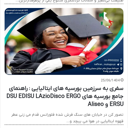
طبیعت بی‌نظیر و امکانات گردشگری متنوع یکی از پرطرفدارترین…
25/06/1404
سفری به سرزمین بورسیه های ایتالیایی : راهنمای
جامع بورسیه های DSU EDISU LAzioDisco ERGO
ERSU و Aliseo
تصور کن در خیابان های سنگ فرش شده فلورانس قدم می زنی عطر
قهوه ایتالیایی در هوا می پیچد و…