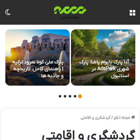
منو
تغی
آدا پارک بایرام پاشا: پارک
پارک ملی کوه نمرود ترکیه
شهری AdaPark در
| راهنمای کامل، تاریخچه
استانبول
و جاذبه ها
مجله انکو
/
گردشگری و اقامتی
گردشگری و اقامتی