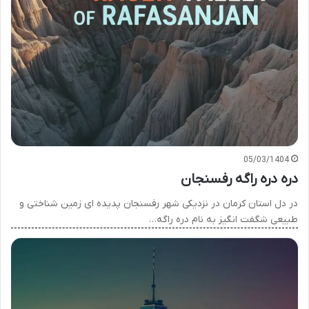
05/03/1404
دره دره راگه رفسنجان
در دل استان کرمان در نزدیکی شهر رفسنجان پدیده ای زمین شناختی و
طبیعی شگفت انگیز به نام دره راگه…