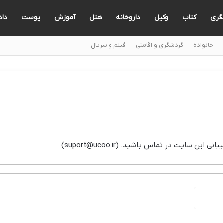
گری
کتاب
وکیل
داروخانه
هتل
آموزش
پوست
دا
خانواده
گردشگری و اقامتی
فیلم و سریال
 سایت در تماس باشید. (suport@ucoo.ir)