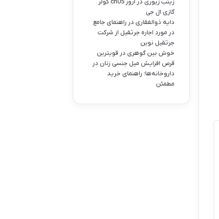
زینب زیوری
در
ارور ch05 کولر
گازی ال جی
دایه ذوالفقاری
در
راهنمای جامع
در مورد اجاره جرثقیل از شرکت
جرثقیل نوین
خوش بین گوهری
در
قویترین
قرص افزایش میل جنسی زنان در
داروخانه‌ها؛ راهنمای خرید
مطمئن