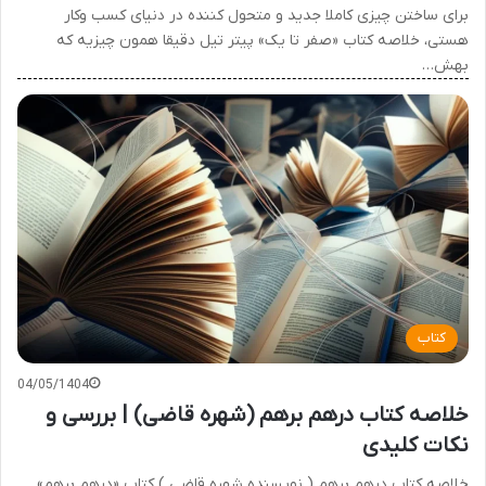
برای ساختن چیزی کاملا جدید و متحول کننده در دنیای کسب وکار
هستی، خلاصه کتاب «صفر تا یک» پیتر تیل دقیقا همون چیزیه که
بهش…
کتاب
04/05/1404
خلاصه کتاب درهم برهم (شهره قاضی) | بررسی و
نکات کلیدی
خلاصه کتاب درهم برهم ( نویسنده شهره قاضی ) کتاب «درهم برهم»