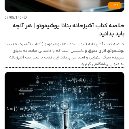
کتاب
07/05/1404
خلاصه کتاب آشپزخانه بنانا یوشیموتو | هر آنچه
باید بدانید
خلاصه کتاب آشپزخانه ( نویسنده بنانا یوشیموتو ) کتاب «آشپزخانه» بنانا
یوشیموتو، اثری عمیق و دلنشین است که با داستانی ساده، به دنیای
پیچیده سوگ، تنهایی و امید می پردازد. این کتاب با محوریت آشپزخانه
به عنوان پناهگاهی گرم و…