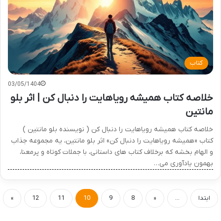
کتاب
03/05/1404
خلاصه کتاب همیشه رویاهایت را دنبال کن | اثر بلو
مانتین
خلاصه کتاب همیشه رویاهایت را دنبال کن ( نویسنده بلو مانتین )
کتاب «همیشه رویاهایت را دنبال کن» اثر بلو مانتین، یه مجموعه جذاب
و الهام بخشه که برخلاف کتاب های داستانی، با جملات کوتاه و پرمعنا،
بهمون یادآوری می…
ابتدا
...
«
8
9
10
11
12
»