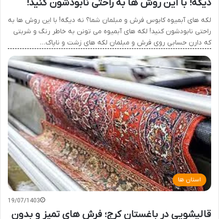
دیگه! با این روش ها به راحتی نابودشون کنید!
لکه های آبمیوه کابوس فرش و مبلمان شما؟ نه دیگه! با این روش ها به
راحتی نابودشون کنید! لکه های آبمیوه می تونن به خاطر رنگ و شربتی
که دارن حسابی روی فرش و مبلمان لکه های زشت و ناپاک…
استان ها
19/07/1403
قالیشویی در باغستان کرج؛ فرش های تمیز و بدون