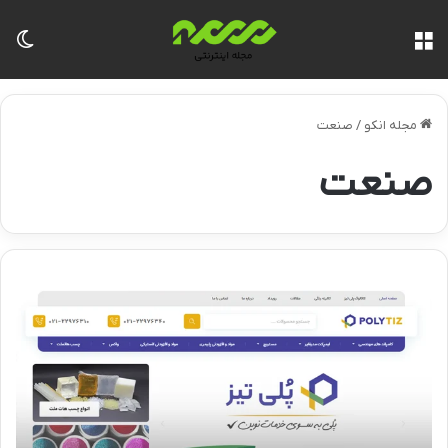
منو
تغی
مجله انکو
/
صنعت
صنعت