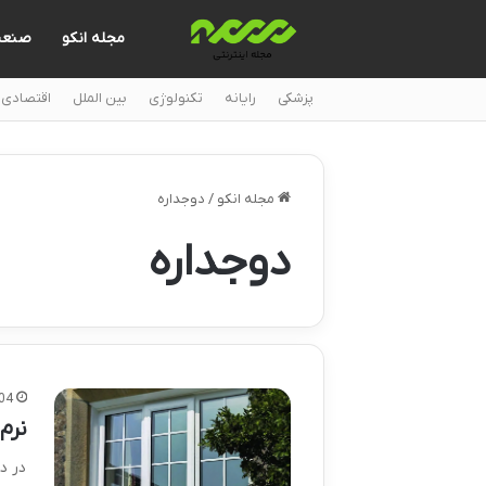
مجله انکو
صنع
پزشکی
رایانه
تکنولوژی
بین الملل
اقتصادی
مجله انکو
/
دوجداره
دوجداره
04
نرم
در د