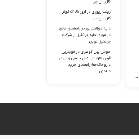
گازی ال جی
زینب زیوری
در
ارور ch05 کولر
گازی ال جی
دایه ذوالفقاری
در
راهنمای جامع
در مورد اجاره جرثقیل از شرکت
جرثقیل نوین
خوش بین گوهری
در
قویترین
قرص افزایش میل جنسی زنان در
داروخانه‌ها؛ راهنمای خرید
مطمئن