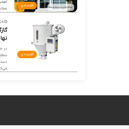
اهمیت
اقتصادی
محاس
04
گاز
نها
در ص
اقتصادی
سطح 
دستگا
می‌ک