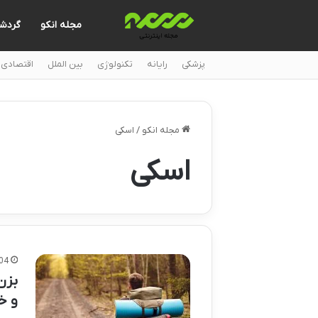
مجله انکو
گردش
پزشکی
رایانه
تکنولوژی
بین الملل
اقتصادی
مجله انکو
/
اسکی
اسکی
04
بزن
و خ