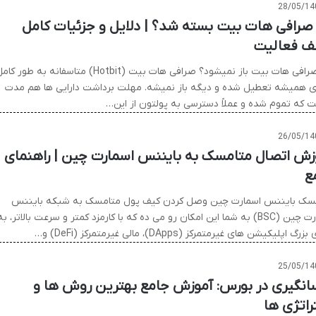
28/05/14
 صرافی هات بیت بسته شد؟ | دلایل و جزئیات کامل
ف فعالیت
چرا صرافی هات بیت باز نمیشود؟ صرافی هات بیت (Hotbit) متاسفانه به طور ک
ای همیشه تعطیل شده و دیگه باز نمیشه. مهلت برداشت دارایی ها هم مدت
 که تموم شده و عملاً دسترسی به پولتون از این…
26/05/14
زش اتصال متامسک به بایننس اسمارت چین | راهنمای
ع
سک بایننس اسمارت چین وصل کردن کیف پول متامسک به شبکه بایننس
اسمارت چین (BSC) به شما این امکان رو می ده که با کارمزد کمتر و سرعت بالاتر، به
رگ اپلیکیشن های غیرمتمرکز (DApps)، مالی غیرمتمرکز (DeFi) و…
25/05/14
انگیری در بورس: آموزش جامع بهترین روش ها و
راتژی ها