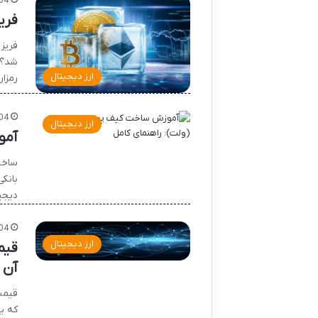
04
فری
فریز
شد؟ 
ارز دیجیتال
رمزا
04
ارز دیجیتال
آمو
ساخت
بانک
دیجی
04
ارز دیجیتال
قیم
آن
قیمت
که ی