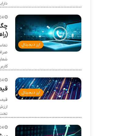
دارای
04
چگو
(را
ارز دیجیتال
تماس
صراف
شمار
کارب
04
قیم
ارز دیجیتال
تحت 
04