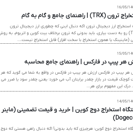
16/05/14
ون (TRX) | راهنمای جامع و گام به گام
 استخراج ارز دیجیتال ترون اگه دنبال اینی که چطوری ارز دیجیتال ترون
(TRX) رو به دست بیاری، باید بدونی که ترون برخلاف بیت کوین و اتریوم، به رو
 (ماینینگ یا همون استخراج با سخت افزار) قابل استخراج نیست.…
15/05/14
ش هر پیپ در فارکس | راهنمای جامع محاسبه
 هر پیپ در فارکس ارزش هر پیپ در فارکس در واقع به شما می گوید که هر
 کوچک قیمت در بازار چقدر برایتان آب می خورد؛ یعنی چقدر سود یا ضرر می
. درک این مفهوم برای هر…
14/05/14
گاه استخراج دوج کوین | خرید و قیمت تضمینی (ماینر
Dogeco
اه استخراج دوج کوین: هرچیزی که باید بدونی! اگه دنبال راهی هستی که دوج