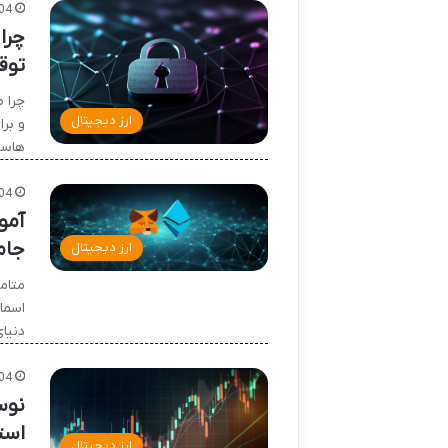
04
چرا
توق
ارز دیجیتال
و بر
هاست
04
آمو
جام
ارز دیجیتال
متام
دنیای بز
04
نوس
است
ارز دیجیتال