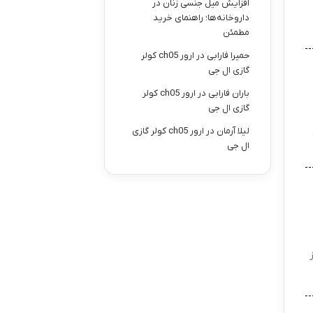
افزایش میل جنسی زنان در
داروخانه‌ها؛ راهنمای خرید
مطمئن
حمیرا فارابی
در
ارور ch05 کولر
گازی ال جی
باران فارابی
در
ارور ch05 کولر
گازی ال جی
لیلا آرمان
در
ارور ch05 کولر گازی
ال جی