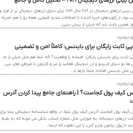
نی ارزهای دیجیتال ۲۰۲۱ – تحلیل کامل و جامع
پیش بینی ارزهای دیجیتال در ۲۰۲۱ سال ۲۰۲۱، برای دنیای ارزهای دیجیتال پر از فراز و
 بود، از رکوردهای خیره کننده تا اصلاحات شدید قیمتی، همه رو با هم تجربه
م. همین باعث شد که خیلی از پیش بینی…
16/05/14
پی ثابت رایگان برای بایننس: کاملاً امن و تضمینی
ی ثابت برای بایننس رایگان: افسانه یا واقعیت؟ اگه شما هم مثل خیلی از ما
ی ها تو دنیای کریپتو و ارز دیجیتال فعالید و سر و کارتون با صرافی های بین
ی مثل بایننس افتاده، حتماً بارها با…
16/05/14
س کیف پول کجاست؟ | راهنمای جامع پیدا کردن آدرس
 کیف پول کجاست آدرس کیف پول شما، در واقع شناسنامه دیجیتالی شما برای
فت ارزهای دیجیتاله. یه جورایی مثل شماره حساب بانکی می مونه که به بقیه
د تا پول براتون واریز کنن، با این تفاوت که اینجا…