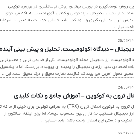
ین روش نوسانگیری در بورس بهترین روش نوسانگیری در بورس، ترکیبی
ندانه از تحلیل تکنیکال، تابلوخوانی و کنترل قوی احساساته. اگه می خوای
بورس ایران نوسان بگیری و سود کنی، باید حسابی حواست به مدیریت سرمایه
اخت بازار…
25/05/14
 دیجیتال – دیدگاه اکونومیست، تحلیل و پیش بینی آینده
 اکونومیست ارز دیجیتال مجله اکونومیست، یکی از قدیمی ترین و معتبرترین
ت اقتصادی دنیا، ارزهای دیجیتال را پدیده ای پیچیده، پرریسک اما با پتانسیل
عمیق تحول آفرین می بیند که نیازمند نظارت دقیق و درک عمیق است. این…
24/05/14
قال ترون به کوکوین – آموزش جامع و نکات کلیدی
انتقال ترون به کوکوین انتقال ترون (TRX) به صرافی کوکوین برای خیلی از ما که 
 ارز دیجیتال هستیم، یه کار روتین محسوب میشه. اما برای اینکه خیالتون از
 امنیت و درستی این انتقال راحت باشه، باید حسابی…