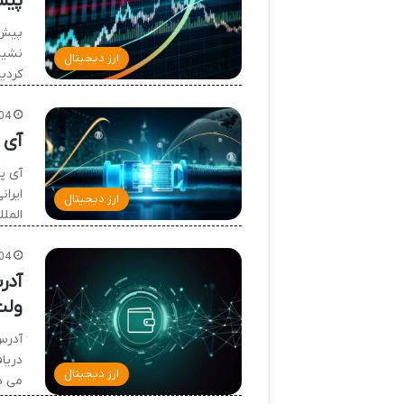
پیش بی
نشیب
ارز دیجیتال
کردی
04
آی 
آی پ
ایران
ارز دیجیتال
الملل
04
آدر
ولت
آدرس
دریا
ارز دیجیتال
می دی