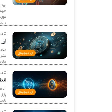
بهتر
هوشم
توی 
و شن
04
ارز
مجله
ارز دیجیتال
نشریا
های 
04
انت
ارز دیجیتال
بازار
بابت