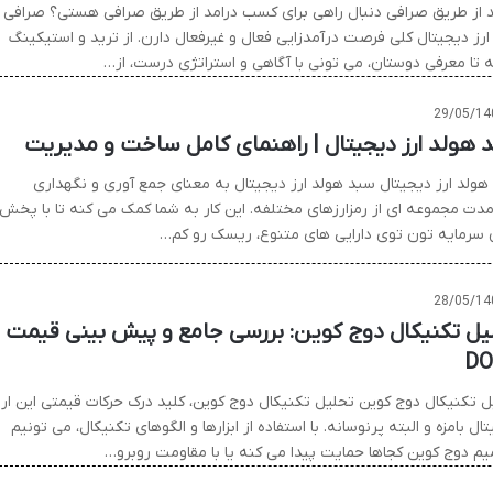
د از طریق صرافی دنبال راهی برای کسب درامد از طریق صرافی هستی؟ صرافی
ارز دیجیتال کلی فرصت درآمدزایی فعال و غیرفعال دارن. از ترید و استیکینگ
ه تا معرفی دوستان، می تونی با آگاهی و استراتژی درست، از…
29/05/14
 هولد ارز دیجیتال | راهنمای کامل ساخت و مدیریت
هولد ارز دیجیتال سبد هولد ارز دیجیتال به معنای جمع آوری و نگهداری
مدت مجموعه ای از رمزارزهای مختلفه. این کار به شما کمک می کنه تا با پخش
 سرمایه تون توی دارایی های متنوع، ریسک رو کم…
28/05/14
یل تکنیکال دوج کوین: بررسی جامع و پیش بینی قیمت
DO
ل تکنیکال دوج کوین تحلیل تکنیکال دوج کوین، کلید درک حرکات قیمتی این ارز
ال بامزه و البته پرنوسانه. با استفاده از ابزارها و الگوهای تکنیکال، می تونیم
یم دوج کوین کجاها حمایت پیدا می کنه یا با مقاومت روبرو…