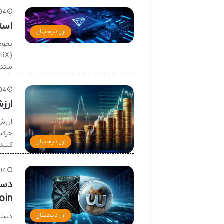
04
استخراج تر
ارز دیجیتال
نحوه
سنتی
04
ارز
ارزش
حرکت
ارز دیجیتال
کنید
04
دست
in)
ارز دیجیتال
دستگ