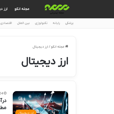
مجله انکو
ارز د
پزشکی
رایانه
تکنولوژی
بین الملل
اقتصادی
مجله انکو
/
ارز دیجیتال
ارز دیجیتال
04
درآ
مطم
ارز دیجیتال