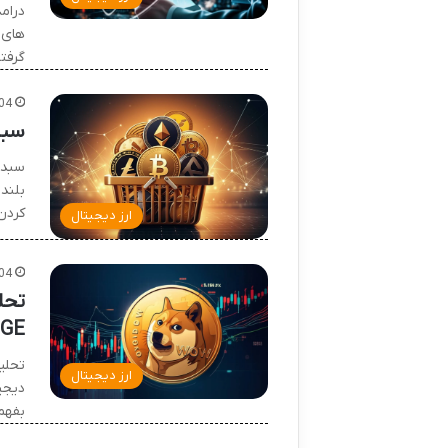
درام
های 
گرفت
04
سبد
سبد 
بلند
کردن
ارز دیجیتال
04
تحل
GE
تحلی
ارز دیجیتال
دیجیت
بفهم