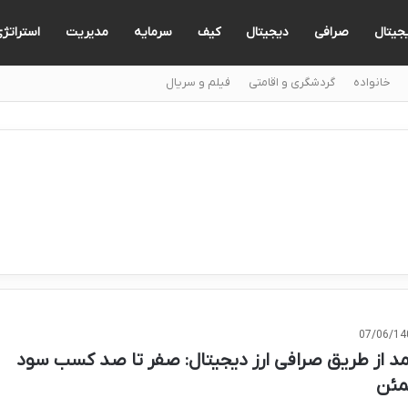
یجیتال
صرافی
دیجیتال
کیف
سرمایه
مدیریت
استراتژ
خانواده
گردشگری و اقامتی
فیلم و سریال
07/06/14
مد از طریق صرافی ارز دیجیتال: صفر تا صد کسب سود
ئن