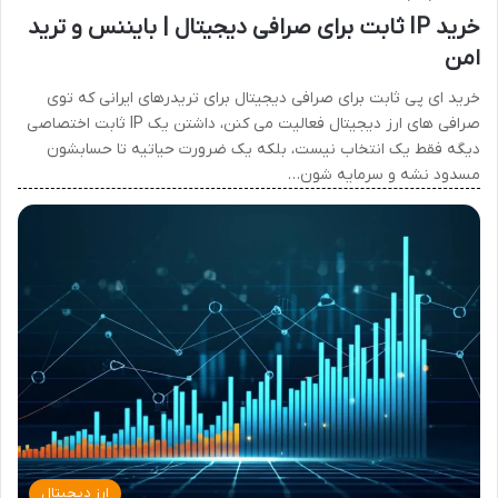
خرید IP ثابت برای صرافی دیجیتال | بایننس و ترید
امن
خرید ای پی ثابت برای صرافی دیجیتال برای تریدرهای ایرانی که توی
صرافی های ارز دیجیتال فعالیت می کنن، داشتن یک IP ثابت اختصاصی
دیگه فقط یک انتخاب نیست، بلکه یک ضرورت حیاتیه تا حسابشون
مسدود نشه و سرمایه شون…
ارز دیجیتال