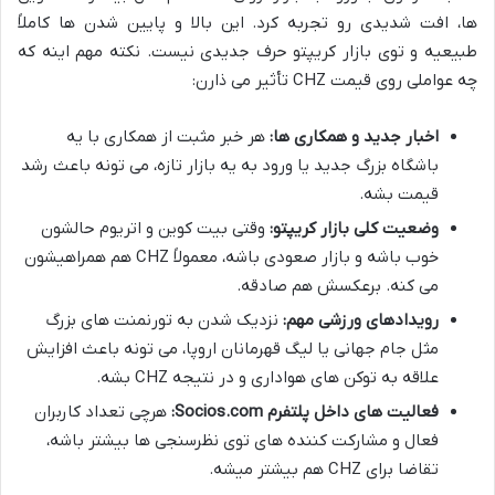
ها، افت شدیدی رو تجربه کرد. این بالا و پایین شدن ها کاملاً
طبیعیه و توی بازار کریپتو حرف جدیدی نیست. نکته مهم اینه که
چه عواملی روی قیمت CHZ تأثیر می ذارن:
اخبار جدید و همکاری ها:
هر خبر مثبت از همکاری با یه
باشگاه بزرگ جدید یا ورود به یه بازار تازه، می تونه باعث رشد
قیمت بشه.
وضعیت کلی بازار کریپتو:
وقتی بیت کوین و اتریوم حالشون
خوب باشه و بازار صعودی باشه، معمولاً CHZ هم همراهیشون
می کنه. برعکسش هم صادقه.
رویدادهای ورزشی مهم:
نزدیک شدن به تورنمنت های بزرگ
مثل جام جهانی یا لیگ قهرمانان اروپا، می تونه باعث افزایش
علاقه به توکن های هواداری و در نتیجه CHZ بشه.
فعالیت های داخل پلتفرم Socios.com:
هرچی تعداد کاربران
فعال و مشارکت کننده های توی نظرسنجی ها بیشتر باشه،
تقاضا برای CHZ هم بیشتر میشه.