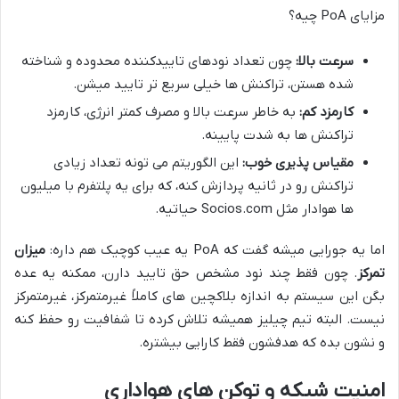
مزایای PoA چیه؟
سرعت بالا:
چون تعداد نودهای تاییدکننده محدوده و شناخته
شده هستن، تراکنش ها خیلی سریع تر تایید میشن.
کارمزد کم:
به خاطر سرعت بالا و مصرف کمتر انرژی، کارمزد
تراکنش ها به شدت پایینه.
مقیاس پذیری خوب:
این الگوریتم می تونه تعداد زیادی
تراکنش رو در ثانیه پردازش کنه، که برای یه پلتفرم با میلیون
ها هوادار مثل Socios.com حیاتیه.
اما یه جورایی میشه گفت که PoA یه عیب کوچیک هم داره:
میزان
تمرکز
. چون فقط چند نود مشخص حق تایید دارن، ممکنه یه عده
بگن این سیستم به اندازه بلاکچین های کاملاً غیرمتمرکز، غیرمتمرکز
نیست. البته تیم چیلیز همیشه تلاش کرده تا شفافیت رو حفظ کنه
و نشون بده که هدفشون فقط کارایی بیشتره.
امنیت شبکه و توکن های هواداری