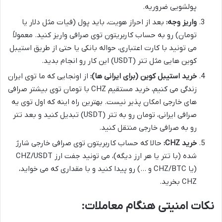
پولشویی ضروریه.
واریز وجه:
بعد از احراز هویت، باید پول (فیات مثل دلار یا
تومان) رو به حساب کاربریتون توی صرافی واریز کنید. معمولاً
می تونید با کارت اعتباری، حواله بانکی یا حتی از طریق استیبل
کوین هایی مثل تتر (USDT) این کار رو انجام بدید.
خرید استیبل کوین (برای ایرانی ها):
از اونجایی که ما توی ایران
زندگی می کنیم، خرید مستقیم CHZ با تومان توی بیشتر صرافی
های خارجی امکان پذیر نیست. بهترین راه اینه که اول توی یه
صرافی ایرانی، تومان رو به تتر (USDT) تبدیل کنید و بعد تتر
رو به صرافی خارجی منتقل کنید.
خرید CHZ:
حالا که حساب کاربریتون توی صرافی خارجی شارژ
شده (با تتر یا هر ارز دیگه)، می تونید جفت ارز CHZ/USDT
(یا CHZ/BTC و …) رو پیدا کنید و با مقداری که می خواید،
CHZ بخرید.
نکات امنیتی هنگام معاملات: