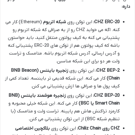
داره:
CHZ ERC-20:
این توکن روی
شبکه اتریوم
(Ethereum) کار می
کنه. اگه می خواید CHZ رو از یه صرافی که شبکه اتریوم رو
پشتیبانی می کنه به کیف پولتون منتقل کنید، باید حواستون
باشه که کیف پولتون هم از توکن های ERC-20 پشتیبانی کنه
و آدرس ارسالی، آدرس شبکه اتریوم باشه. متامسک و تراست
ولت هر دو برای این شبکه مناسبن.
CHZ BEP-2:
این توکن روی
زنجیره بایننس (BNB Beacon
Chain)
کار می کنه. این شبکه قدیمی تر بایننسه. تعداد کمی از
کیف پول ها و صرافی ها ازش پشتیبانی می کنن.
CHZ BEP-20:
این توکن روی
زنجیره هوشمند بایننس (BNB
Smart Chain یا BSC)
کار می کنه. این شبکه خیلی محبوبه و
کارمزد تراکنش هاش هم پایینه. تراست ولت و متامسک (با
تنظیم شبکه BSC) از این توکن پشتیبانی می کنن.
CHZ روی Chiliz Chain:
این توکن روی
بلاکچین اختصاصی