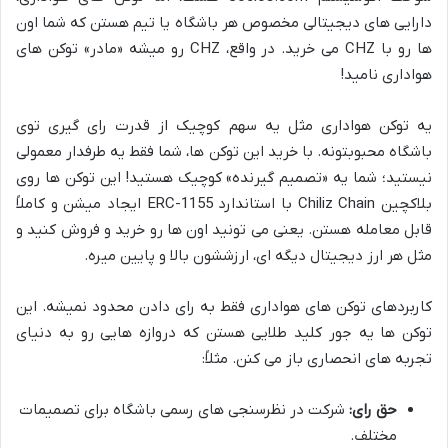
دارایی های دیجیتالی مخصوص هر باشگاه یا تیم هستن که شما اون
ها رو با CHZ می خرید. در واقع، CHZ رو میشه «مادر» توکن های
هواداری نامید!
یه توکن هواداری مثل یه سهم کوچیک از قدرت رای گیری توی
باشگاه محبوبتونه. با خرید این توکن ها، شما فقط یه طرفدار معمولی
نیستید؛ شما یه «تصمیم گیرنده» کوچیک هستید! این توکن ها روی
بلاکچین Chiliz Chain با استاندارد ERC-1155 ایجاد میشن و کاملاً
قابل معامله هستن. یعنی می تونید اون ها رو خرید و فروش کنید و
مثل هر ارز دیجیتال دیگه ای، ارزششون بالا و پایین میره.
کاربردهای توکن های هواداری فقط به رای دادن محدود نمیشه. این
توکن ها یه جور کلید طلایی هستن که دروازه هایی رو به دنیای
تجربه های انحصاری باز می کنن. مثلاً:
حق رای:
شرکت در نظرسنجی های رسمی باشگاه برای تصمیمات
مختلف.