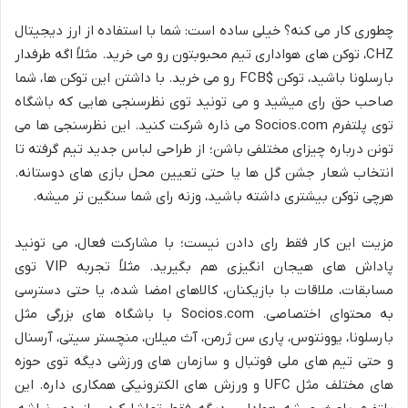
چطوری کار می کنه؟ خیلی ساده است: شما با استفاده از ارز دیجیتال
CHZ، توکن های هواداری تیم محبوبتون رو می خرید. مثلاً اگه طرفدار
بارسلونا باشید، توکن $FCB رو می خرید. با داشتن این توکن ها، شما
صاحب حق رای میشید و می تونید توی نظرسنجی هایی که باشگاه
توی پلتفرم Socios.com می ذاره شرکت کنید. این نظرسنجی ها می
تونن درباره چیزای مختلفی باشن؛ از طراحی لباس جدید تیم گرفته تا
انتخاب شعار جشن گل ها یا حتی تعیین محل بازی های دوستانه.
هرچی توکن بیشتری داشته باشید، وزنه رای شما سنگین تر میشه.
مزیت این کار فقط رای دادن نیست؛ با مشارکت فعال، می تونید
پاداش های هیجان انگیزی هم بگیرید. مثلاً تجربه VIP توی
مسابقات، ملاقات با بازیکنان، کالاهای امضا شده، یا حتی دسترسی
به محتوای اختصاصی. Socios.com با باشگاه های بزرگی مثل
بارسلونا، یوونتوس، پاری سن ژرمن، آث میلان، منچستر سیتی، آرسنال
و حتی تیم های ملی فوتبال و سازمان های ورزشی دیگه توی حوزه
های مختلف مثل UFC و ورزش های الکترونیکی همکاری داره. این