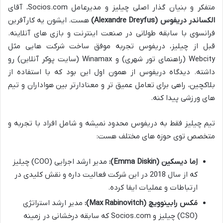
متفکر و بنیان گذار اصلی چیلیز و مدیرعامل Socios.com، آقای
الکساندر دریفوس (Alexandre Dreyfus)
هست. ایشون یه کارآفرین
فرانسوی با سابقه طولانی در صنعت اینترنت و بازی های آنلاینه.
قبل از چیلیز، دریفوس تجربه موفق ساخت شرکت هایی مثل
Webcity (راهنمای تور شهری) و Winamax (سایت پوکر آنلاین) رو
داشته. دیدگاه دریفوس از همون اول این بود که با استفاده از
بلاکچین، راهی برای تعامل عمیق تر و معنادارتر بین هواداران و تیم
های ورزشی پیدا کنه.
تیم چیلیز فقط به دریفوس محدود نمیشه و شامل افراد با تجربه و
متخصص توی حوزه های مختلف هست:
اِما دیسکین (Emma Diskin):
مدیر ارشد اجرایی (COO) چیلیز
که از سال 2018 در این شرکت فعالیت داره و نقش کلیدی در
ارتباطات و عملیات ایفا کرده.
مَکس رابینوویچ (Max Rabinovitch):
مدیر ارشد استراتژی
(CSO) چیلیز و Socios.com که سابقه درخشانی در زمینه