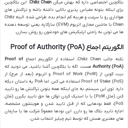
بلاکچین اختصاصی داره که بهش میگن
Chiliz Chain
. این بلاکچین
برای اینکه بتونه مقیاس پذیری بالایی داشته باشه و تراکنش های
هواداری رو با سرعت و هزینه کم انجام بده، طراحی شده. البته Chiliz
Chain با ماشین مجازی اتریوم (EVM) سازگاره، یعنی توسعه دهنده
ها می تونن به راحتی اپلیکیشن های خودشون رو روش بسازن.
الگوریتم اجماع Proof of Authority (PoA)
نکته جالب Chiliz Chain، استفاده از الگوریتم اجماع
Proof of
Authority (PoA)
هست. اگه با بلاکچین آشنا باشید، می دونید که
بیت کوین از Proof of Work (PoW) و اتریوم (بعد از مرج) از
Proof of Stake (PoS) استفاده می کنن. اما PoA یه داستان دیگه
داره. توی این سیستم، به جای اینکه همه بتونن تراکنش ها رو تایید
کنن (مثل PoW) یا با استیک کردن توکن ها حق تایید بگیرن (مثل
PoS)، فقط نودهایی که از قبل تایید شدن و هویتشون مشخصه،
اجازه تایید بلاک ها رو دارن. این نودها معمولاً شرکت ها یا سازمان
های معتبری هستن که توسط تیم چیلیز انتخاب شدن.