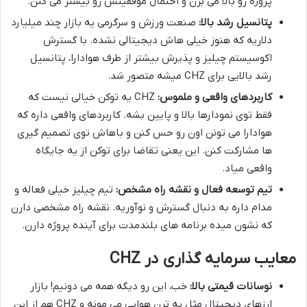
پروژه رو بالا می برن و احتمال موفقیتش رو بیشتر می کنن.
پتانسیل رشد بالا:
صنعت ورزش و سرگرمی یه بازار چند میلیارد
دلاریه که هنوز خیلی هاش دیجیتالی نشده. با گسترش
اکوسیستم چیلیز و پذیرش بیشتر از طرف هوادارا، پتانسیل
رشد بالایی برای CHZ میشه متصور شد.
کاربردهای واقعی و ملموس:
CHZ یه توکن خیالی نیست که
فقط توی نمودارها بالا و پایین بشه. کاربردهای واقعی داره که
هوادارا می تونن اون رو حس کنن و باهاش توی تصمیم گیری
ها مشارکت کنن. این یعنی تقاضا برای توکن از یه جایگاه
واقعی میاد.
تیم توسعه فعال و نقشه راه مشخص:
تیم چیلیز خیلی فعاله و
مدام داره به دنبال گسترش و نوآوریه. نقشه راه مشخصی دارن
که نشون میده برنامه های بلندمدت برای آینده پروژه دارن.
معایب سرمایه گذاری در CHZ
نوسانات قیمتی بالا:
خب، این رو دیگه همه می دونیم! بازار
ارزهای دیجیتال مثل یه ترن هوایی می مونه و CHZ هم از این