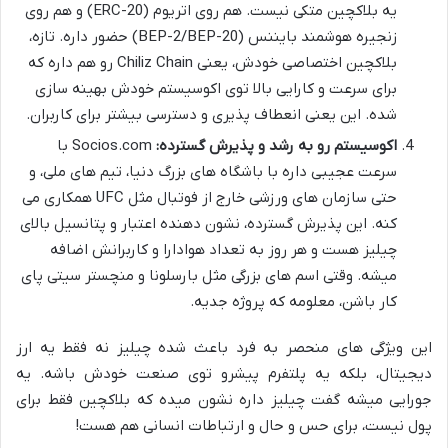
یه بلاکچین متکی نیست. هم روی اتریوم (ERC-20) و هم روی
زنجیره هوشمند بایننس (BEP-2/BEP-20) حضور داره. تازه،
بلاکچین اختصاصی خودش، یعنی Chiliz Chain رو هم داره که
برای سرعت و کارایی بالا توی اکوسیستم خودش بهینه سازی
شده. این یعنی انعطاف پذیری و دسترسی بیشتر برای کاربران.
اکوسیستم رو به رشد و پذیرش گسترده:
Socios.com با
سرعت عجیبی داره با باشگاه های بزرگ دنیا، تیم های ملی، و
حتی سازمان های ورزشی خارج از فوتبال مثل UFC همکاری می
کنه. این پذیرش گسترده، نشون دهنده اعتبار و پتانسیل بالای
چیلیز هست و هر روز به تعداد هوادارا و کاربرانش اضافه
میشه. وقتی اسم های بزرگی مثل بارسلونا و منچستر سیتی پای
کار باشن، معلومه که پروژه جدیه.
این ویژگی های منحصر به فرد باعث شده چیلیز نه فقط یه ارز
دیجیتال، بلکه یه پلتفرم پیشرو توی صنعت خودش باشه. یه
جورایی میشه گفت چیلیز داره نشون میده که بلاکچین فقط برای
پول نیست، برای حس و حال و ارتباطات انسانی هم هست!