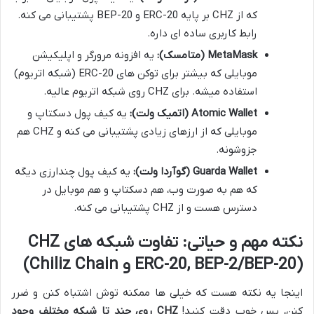
که از CHZ بر پایه ERC-20 و BEP-20 پشتیبانی می کنه.
رابط کاربری ساده ای داره.
MetaMask (متامسک):
یه افزونه مرورگر و اپلیکیشن
موبایلی که بیشتر برای توکن های ERC-20 (شبکه اتریوم)
استفاده میشه. برای CHZ روی شبکه اتریوم عالیه.
Atomic Wallet (اتمیک ولت):
یه کیف پول دسکتاپ و
موبایلی که از ارزهای زیادی پشتیبانی می کنه و CHZ هم
جزوشونه.
Guarda Wallet (گوآردا ولت):
یه کیف پول چندارزی دیگه
که هم به صورت وب، هم دسکتاپ و هم موبایل در
دسترس هست و از CHZ پشتیبانی می کنه.
نکته مهم و حیاتی: تفاوت شبکه های CHZ
(ERC-20, BEP-2/BEP-20 و Chiliz Chain)
اینجا یه نکته هست که خیلی ها ممکنه توش اشتباه کنن و ضرر
کنن، پس خوب دقت کنید!
CHZ روی چند تا شبکه مختلف وجود