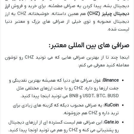
دیجیتال بشه، پیدا کردن یه صرافی مطمئنه. برای خرید و فروش
ارز
دیجیتال چیلیز (CHZ)
هم همین داستانه. خوشبختانه، CHZ یه ارز
دیجیتال محبوبه و توی خیلی از صرافی های بزرگ و معتبر دنیا
لیست شده.
صرافی های بین المللی معتبر:
اینجا چند تا از بهترین صرافی هایی که می تونید CHZ رو توشون
معامله کنید معرفی می کنم:
Binance:
غول صرافی های دنیا که همیشه بهترین نقدینگی و
جفت ارزها رو داره. CHZ رو با جفت ارزهای مختلفی مثل
USDT، BTC، BUSD و BNB می تونید اینجا پیدا کنید.
KuCoin:
یه صرافی محبوب دیگه که گزینه های زیادی برای
ترید داره و CHZ هم جزوشونه.
Gate.io:
این صرافی هم لیست گسترده ای از ارزهای دیجیتال
رو پشتیبانی می کنه و CHZ رو هم می تونید اونجا پیدا کنید.