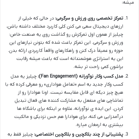
میشه:
تمرکز تخصصی روی ورزش و سرگرمی:
در حالی که خیلی از
ارزهای دیجیتال سعی می کنن کلی کاربرد مختلف داشته باشن،
چیلیز از همون اول تمرکزش رو گذاشت روی یه صنعت خاص:
ورزش و سرگرمی. این تمرکز باعث شده که بتونن نیازهای این
حوزه رو عمیقاً درک کنن و راهکارهای واقعاً کاربردی ارائه بدن.
این یه استراتژی هوشمندانه است که باعث میشه رقابت
براشون کمی راحت تر بشه.
مدل کسب وکار نوآورانه (Fan Engagement):
چیلیز یه مدل
کسب وکار جدید به اسم «تعامل هواداری» رو معرفی کرده که با
هیچ چیز دیگه ای قابل مقایسه نیست. اونا هوادارا رو از
تماشاچی های منفعل به مشارکت کننده های فعال تبدیل
کردن. این ایده ی نوآورانه، علاوه بر اینکه برای باشگاه ها
درآمدزایی می کنه، برای هوادارا هم حس نزدیکی و مالکیت
بیشتری به ارمغان میاره.
پشتیبانی از چند بلاکچین و بلاکچین اختصاصی:
چیلیز فقط به