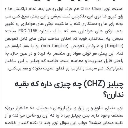
امنیت توی Chiliz Chain هم حرف اول رو می زنه. تمام تراکنش ها و
رای گیری ها توی این بلاکچین ثبت میشن و این یعنی هیچ کس نمی
تونه رای ها رو دستکاری کنه یا مالکیت توکن های هواداری رو تغییر
بده. توکن های هواداری هم که با استاندارد ERC-1155 ساخته
میشن، یه استاندارد قویه که امکان ساخت توکن های قابل تعویض
(fungible) و غیرقابل تعویض (non-fungible) رو با هم فراهم می
کنه. این یعنی هر توکن هواداری منحصر به فرده و در عین حال، به
راحتی قابل مدیریت و معامله است. خلاصه که چیلیز با این ساختار
تکنولوژیک، هم سرعت و کارایی رو فدای امنیت نکرده و هم برعکس.
چیلیز (CHZ) چه چیزی داره که بقیه
ندارن؟
توی دنیای شلوغ و پر زرق و برق ارزهای دیجیتال، ده ها هزار پروژه
مختلف وجود داره. پس چیلیز چی داره که اون رو خاص می کنه و از
بقیه متمایز میشه؟ جواب این سوال توی چند تا نکته کلیدی خلاصه