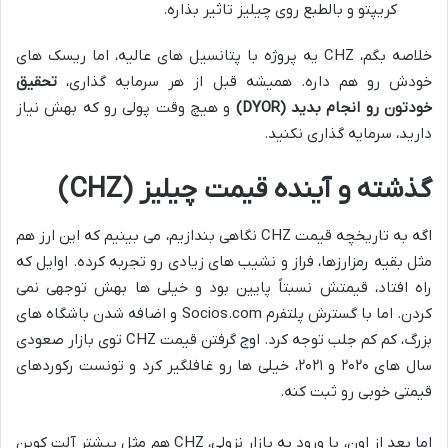
کریپتو و بالطبع روی چیلیز تاثیر بذاره.
خلاصه بگم، CHZ یه پروژه با پتانسیل های عالیه، اما ریسک های
خودش رو هم داره. همیشه قبل از هر سرمایه گذاری،
تحقیق
خودتون رو انجام بدید (DYOR)
و هیچ وقت پولی رو که بهش نیاز
دارید، سرمایه گذاری نکنید.
گذشته و آینده قیمت چیلیز (CHZ)
اگه به تاریخچه قیمت CHZ نگاهی بندازیم، می بینیم که این ارز هم
مثل بقیه رمزارزها، فراز و نشیب های زیادی رو تجربه کرده. اوایل که
راه افتاد، قیمتش نسبتاً پایین بود و خیلی ها بهش توجهی نمی
کردن. اما با گسترش پلتفرم Socios.com و اضافه شدن باشگاه های
بزرگ، کم کم جلب توجه کرد. اوج گرفتن قیمت CHZ توی بازار صعودی
سال های ۲۰۲۰ و ۲۰۲۱، خیلی ها رو غافلگیر کرد و تونست رکوردهای
قیمتی خوبی رو ثبت کنه.
اما بعد از اون، با ورود به بازار نزولی، CHZ هم مثل بیشتر آلت کوین