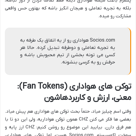
پلتفرم باعث میشه هواداری دیگه فقط تماشا کردن از دور نباشه،
بلکه یه تجربه تعاملی و هیجان انگیز باشه که بهتون حس واقعی
مشارکت رو میده.
Socios.com هواداری رو از یه اتفاق یک طرفه به
یه تجربه تعاملی و دوطرفه تبدیل کرده. حالا هر
کسی می تونه بخشی از تیم محبوبش باشه و
حرفش رو به کرسی بنشونه.
توکن های هواداری (Fan Tokens):
معنی، ارزش و کاربردهاشون
وقتی اسم چیلیز میاد، حتماً بحث توکن های هواداری هم پیش میاد.
بعضی ها فکر می کنن CHZ همون توکن هواداریه، ولی این دو تا با
هم فرق دارن. بیایید این موضوع رو روشن کنیم: CHZ ارز پایه و
سوخت اکوسیستم Socios.com هست، اما توکن های هواداری،