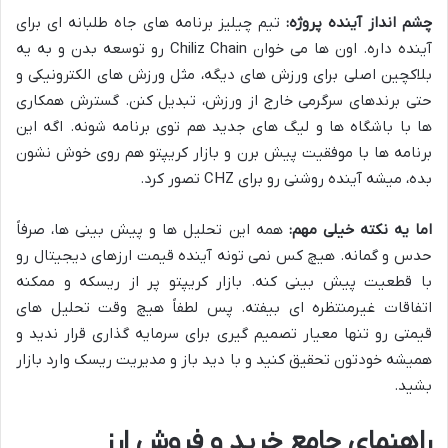
چشم انداز آینده پروژه:
تیم چیلیز برنامه های جاه طلبانه ای برای
آینده داره. اون ها می خوان Chiliz Chain رو توسعه بدن و به یه
بلاکچین اصلی برای ورزش های دیگه، مثل ورزش های الکترونیکی و
حتی برندهای سرگرمی خارج از ورزش، تبدیل کنن. گسترش همکاری
ها با باشگاه ها و لیگ های جدید هم توی برنامه شونه. اگه این
برنامه ها با موفقیت پیش برن و بازار کریپتو هم روی خوش نشون
بده، میشه آینده روشنی رو برای CHZ تصور کرد.
اما یه نکته خیلی مهم:
همه این تحلیل ها و پیش بینی ها، صرفاً
حدس و گمانه. هیچ کس نمی تونه آینده قیمت ارزهای دیجیتال رو
با قطعیت پیش بینی کنه. بازار کریپتو پر از ریسکه و ممکنه
اتفاقات غیرمنتظره ای بیفته. پس لطفاً هیچ وقت تحلیل های
قیمتی رو تنها معیار تصمیم گیری برای سرمایه گذاری قرار ندید و
همیشه خودتون تحقیق کنید و با دید باز و مدیریت ریسک وارد بازار
بشید.
راهنمای جامع خرید و فروش ارز