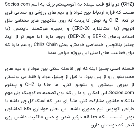
(CHZ)
در واقع قلب تپنده یه اکوسیستم بزرگ به اسم Socios.com
هست که قراره ارتباط بین هوادارا و تیم های ورزشی رو حسابی قوی
تر کنه. CHZ یه توکن کاربردیه که روی بلاکچین های مختلفی مثل
اتریوم (با استاندارد ERC-20) و زنجیره هوشمند بایننس (با
استانداردهای BEP-2 و BEP-20) وجود داره. اما مهم تر از اینا،
چیلیز بلاکچین اختصاصی خودش، یعنی Chiliz Chain رو هم داره که
برای فعالیت های اصلی این پروژه طراحی شده.
فلسفه اصلی چیلیز اینه که اون فاصله سنتی بین هوادارا و تیم های
محبوبشون رو از بین ببره. تا قبل از چیلیز، هوادارا فقط می تونستن
از بیرون تیمشون رو تشویق کنن، اما حالا با CHZ و پلتفرم
Socios.com، این امکان رو دارن که توی تصمیمات کوچیک ولی مهم
باشگاه هاشون مشارکت کنن. مثلاً رای بدن که آهنگ گل چی باشه یا
طراحی اتوبوس تیم چطوری باشه. این یعنی هواداری فقط تماشاچی
بودن نیست، بلکه فعالانه درگیر شدن و حس مالکیت داشتن روی
تیمی که دوستش دارن.