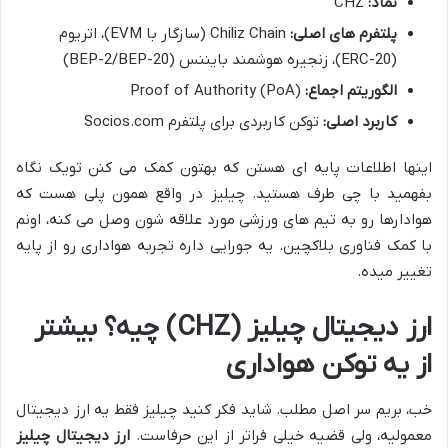
نماد:
CHZ
پلتفرم های اصلی:
Chiliz Chain (سازگار با EVM)، اتریوم
(ERC-20)، زنجیره هوشمند بایننس (BEP-2/BEP-20)
الگوریتم اجماع:
Proof of Authority (PoA)
کاربرد اصلی:
توکن کاربردی برای پلتفرم Socios.com
اینها اطلاعات پایه ای هستن که بهتون کمک می کنن تویک نگاه
بفهمید با چی طرف هستید. چیلیز در واقع همون پلی هست که
هوادارها رو به تیم های ورزشی مورد علاقه شون وصل می کنه، اونم
با کمک فناوری بلاکچین. یه جورایی داره تجربه هواداری رو از پایه
تغییر میده.
ارز دیجیتال چیلیز (CHZ) چیه؟ بیشتر
از یه توکن هواداری
خب، بریم سر اصل مطلب. شاید فکر کنید چیلیز فقط یه ارز دیجیتال
معمولیه، ولی قضیه خیلی فراتر از این حرفاست.
ارز دیجیتال چیلیز