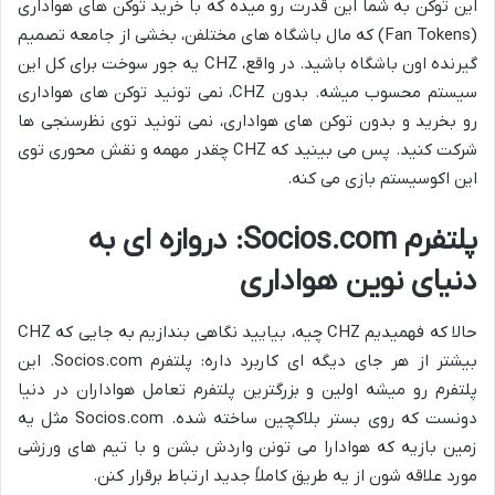
این توکن به شما این قدرت رو میده که با خرید توکن های هواداری
(Fan Tokens) که مال باشگاه های مختلفن، بخشی از جامعه تصمیم
گیرنده اون باشگاه باشید. در واقع، CHZ یه جور سوخت برای کل این
سیستم محسوب میشه. بدون CHZ، نمی تونید توکن های هواداری
رو بخرید و بدون توکن های هواداری، نمی تونید توی نظرسنجی ها
شرکت کنید. پس می بینید که CHZ چقدر مهمه و نقش محوری توی
این اکوسیستم بازی می کنه.
پلتفرم Socios.com: دروازه ای به
دنیای نوین هواداری
حالا که فهمیدیم CHZ چیه، بیایید نگاهی بندازیم به جایی که CHZ
بیشتر از هر جای دیگه ای کاربرد داره: پلتفرم Socios.com. این
پلتفرم رو میشه اولین و بزرگترین پلتفرم تعامل هواداران در دنیا
دونست که روی بستر بلاکچین ساخته شده. Socios.com مثل یه
زمین بازیه که هوادارا می تونن واردش بشن و با تیم های ورزشی
مورد علاقه شون از یه طریق کاملاً جدید ارتباط برقرار کنن.