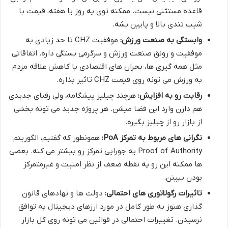
قاعده مستثنی نیست. ممکنه توی یه روز یا هفته، قیمت با
شیب تندی بالا و پایین بشه.
وابستگی به صنعت ورزش:
موفقیت CHZ تا حد زیادی به
موفقیت و رونق صنعت ورزش و سرگرمی بستگی داره. اتفاقاتی
مثل همه گیری ها، بحران های اقتصادی یا کاهش علاقه مردم
به ورزش می تونه روی قیمت CHZ تاثیر بذاره.
رقابت رو به افزایش:
هرچند چیلیز پیشگامه، ولی رقبای جدیدی
هم دارن وارد این فضا میشن. هر پروژه جدید می تونه بخشی
از بازار رو از چیلیز بگیره.
نگرانی های مربوط به تمرکز PoA:
همونطور که گفتیم، الگوریتم
Proof of Authority یه جورایی تمرکز رو بیشتر می کنه. بعضی
ها ممکنه این رو یه نقطه ضعف از نظر امنیت و غیرمتمرکز
بودن ببینن.
تاثیرات رگولاتوری های احتمالی:
دولت ها و نهادهای قانون
گذاری هنوز به طور کامل در مورد ارزهای دیجیتال به توافق
نرسیدن. تغییرات احتمالی در قوانین می تونه روی کل بازار