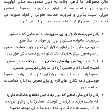
مالی محفوظه، اما گاهی اوقات به دلیل محدودیت منابع، اولویت
بندی هایی انجام میشه. این اولویت بندی ها معمولاً بر اساس
میزان آسیب پذیری و ضرورت حمایت حقوقی از افراد صورت می
گیره. یعنی بعضی از گروه ها توی صف جلوتر قرار می گیرن:
زنان سرپرست خانوار یا بی سرپرست:
خانم هایی که خودشون
سرپرست خانواده هستن و نون آور خونه، یا اصلاً هیچ
سرپرستی ندارن، توی اولویت قرار می گیرن. چون حمایت نشدن
از حقوقشون میتونه زندگی یک خانواده رو تحت تأثیر قرار بده.
افراد تحت پوشش نهادهای حمایتی:
کسایی که تحت پوشش
کمیته امداد امام خمینی (ره) یا سازمان بهزیستی هستن،
معمولاً راحت تر میتونن وکیل رایگان بگیرن. این نهادها معمولاً
خودشون نامه نگاری های لازم رو برای معرفی به اداره معاضدت
انجام میدن.
زنان با فرزندان صغیر که نیاز به تامین نفقه و حضانت دارن:
اگه خانمی فرزند یا فرزندان کوچیک (صغیر) داره و توی پرونده
طلاقش، مسئله حضانت و نفقه بچه ها خیلی مهمه، معمولاً