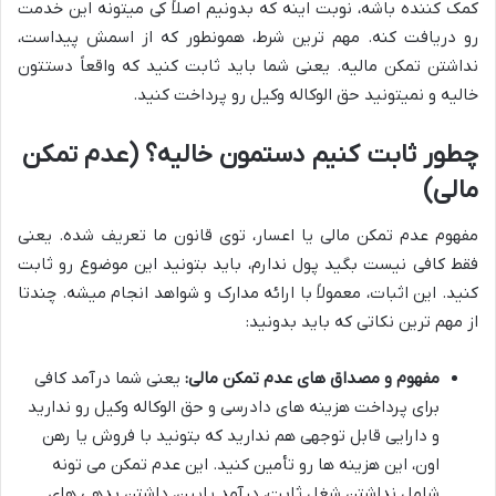
کمک کننده باشه، نوبت اینه که بدونیم اصلاً کی میتونه این خدمت
رو دریافت کنه. مهم ترین شرط، همونطور که از اسمش پیداست،
نداشتن تمکن مالیه. یعنی شما باید ثابت کنید که واقعاً دستتون
خالیه و نمیتونید حق الوکاله وکیل رو پرداخت کنید.
چطور ثابت کنیم دستمون خالیه؟ (عدم تمکن
مالی)
مفهوم عدم تمکن مالی یا اعسار، توی قانون ما تعریف شده. یعنی
فقط کافی نیست بگید پول ندارم، باید بتونید این موضوع رو ثابت
کنید. این اثبات، معمولاً با ارائه مدارک و شواهد انجام میشه. چندتا
از مهم ترین نکاتی که باید بدونید:
مفهوم و مصداق های عدم تمکن مالی:
یعنی شما درآمد کافی
برای پرداخت هزینه های دادرسی و حق الوکاله وکیل رو ندارید
و دارایی قابل توجهی هم ندارید که بتونید با فروش یا رهن
اون، این هزینه ها رو تأمین کنید. این عدم تمکن می تونه
شامل نداشتن شغل ثابت، درآمد پایین، داشتن بدهی های