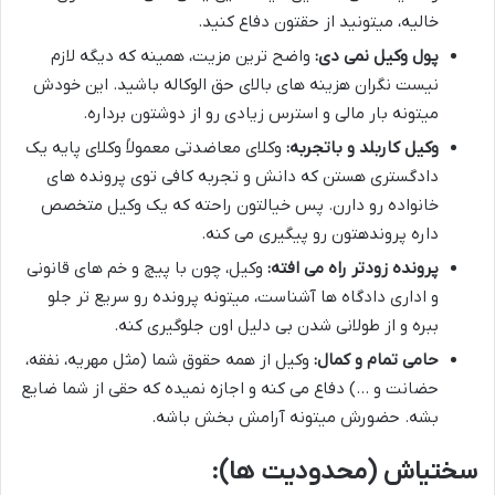
خالیه، میتونید از حقتون دفاع کنید.
پول وکیل نمی دی:
واضح ترین مزیت، همینه که دیگه لازم
نیست نگران هزینه های بالای حق الوکاله باشید. این خودش
میتونه بار مالی و استرس زیادی رو از دوشتون برداره.
وکیل کاربلد و باتجربه:
وکلای معاضدتی معمولاً وکلای پایه یک
دادگستری هستن که دانش و تجربه کافی توی پرونده های
خانواده رو دارن. پس خیالتون راحته که یک وکیل متخصص
داره پروندهتون رو پیگیری می کنه.
پرونده زودتر راه می افته:
وکیل، چون با پیچ و خم های قانونی
و اداری دادگاه ها آشناست، میتونه پرونده رو سریع تر جلو
ببره و از طولانی شدن بی دلیل اون جلوگیری کنه.
حامی تمام و کمال:
وکیل از همه حقوق شما (مثل مهریه، نفقه،
حضانت و …) دفاع می کنه و اجازه نمیده که حقی از شما ضایع
بشه. حضورش میتونه آرامش بخش باشه.
سختیاش (محدودیت ها):