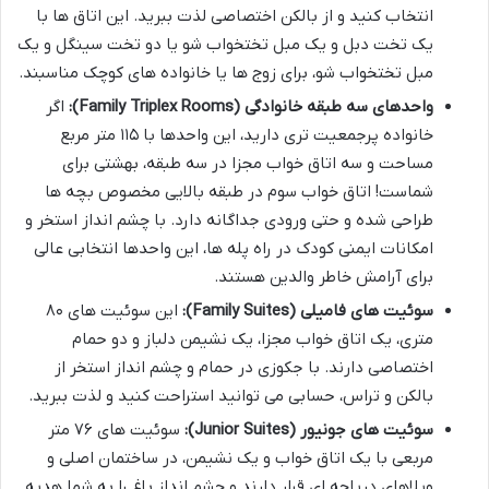
انتخاب کنید و از بالکن اختصاصی لذت ببرید. این اتاق ها با
یک تخت دبل و یک مبل تختخواب شو یا دو تخت سینگل و یک
مبل تختخواب شو، برای زوج ها یا خانواده های کوچک مناسبند.
واحدهای سه طبقه خانوادگی (Family Triplex Rooms):
اگر
خانواده پرجمعیت تری دارید، این واحدها با ۱۱۵ متر مربع
مساحت و سه اتاق خواب مجزا در سه طبقه، بهشتی برای
شماست! اتاق خواب سوم در طبقه بالایی مخصوص بچه ها
طراحی شده و حتی ورودی جداگانه دارد. با چشم انداز استخر و
امکانات ایمنی کودک در راه پله ها، این واحدها انتخابی عالی
برای آرامش خاطر والدین هستند.
سوئیت های فامیلی (Family Suites):
این سوئیت های ۸۰
متری، یک اتاق خواب مجزا، یک نشیمن دلباز و دو حمام
اختصاصی دارند. با جکوزی در حمام و چشم انداز استخر از
بالکن و تراس، حسابی می توانید استراحت کنید و لذت ببرید.
سوئیت های جونیور (Junior Suites):
سوئیت های ۷۶ متر
مربعی با یک اتاق خواب و یک نشیمن، در ساختمان اصلی و
ویلاهای دریاچه ای قرار دارند و چشم انداز باغ را به شما هدیه