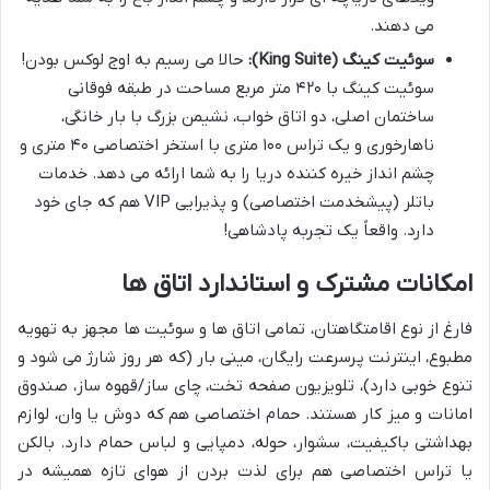
می دهند.
سوئیت کینگ (King Suite):
حالا می رسیم به اوج لوکس بودن!
سوئیت کینگ با ۴۲۰ متر مربع مساحت در طبقه فوقانی
ساختمان اصلی، دو اتاق خواب، نشیمن بزرگ با بار خانگی،
ناهارخوری و یک تراس ۱۰۰ متری با استخر اختصاصی ۴۰ متری و
چشم انداز خیره کننده دریا را به شما ارائه می دهد. خدمات
باتلر (پیشخدمت اختصاصی) و پذیرایی VIP هم که جای خود
دارد. واقعاً یک تجربه پادشاهی!
امکانات مشترک و استاندارد اتاق ها
فارغ از نوع اقامتگاهتان، تمامی اتاق ها و سوئیت ها مجهز به تهویه
مطبوع، اینترنت پرسرعت رایگان، مینی بار (که هر روز شارژ می شود و
تنوع خوبی دارد)، تلویزیون صفحه تخت، چای ساز/قهوه ساز، صندوق
امانات و میز کار هستند. حمام اختصاصی هم که دوش یا وان، لوازم
بهداشتی باکیفیت، سشوار، حوله، دمپایی و لباس حمام دارد. بالکن
یا تراس اختصاصی هم برای لذت بردن از هوای تازه همیشه در