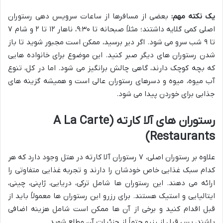
یک نکته مهم:
بعضی از مسافرها از ساعات سرویس دهی رستوران
اصلی کمی گلایه داشتند؛ مثلاً صبحانه تا ۹:۳۰، ناهار ۱۲ تا ۲ و شام ۷
تا ۹ شب سرو می شود. اگر دیر برسید، ممکن است مجبور شوید تا باز
شدن رستوران های دیگر صبر کنید. این موضوع برای خانواده هایی
که بچه کوچک دارند، گاهی چالش برانگیز می شود. اما در کل، تنوع
آب میوه، میوه و دسرهای رستوران عالی است و همیشه گزینه های
جذابی برای خوردن پیدا می شود.
رستوران های آلا کارته (A La Carte
Restaurants)
علاوه بر رستوران اصلی، ۷ رستوران آلا کارته در هتل وجود دارد که هر
کدام سبک غذایی خاص خودشان را دارند و تجربه غذایی متفاوتی را
ارائه می دهند. این رستوران ها شامل ترکی، دریایی، ژاپنی، چینی،
ایتالیایی و استیک هستند. برای رزرو این رستوران ها معمولاً باید از
قبل اقدام کنید و برخی از آن ها ممکن است شامل هزینه اضافی
باشند، پس قبل از رزرو حتماً از جزئیات آن مطلع شوید.