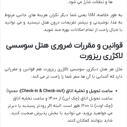
ها و تنقلات شارژ می شود.
به طور خلاصه، UAI یعنی شما دیگر نگران هزینه های جانبی مربوط
به غذا، نوشیدنی و بیشتر تفریحات درون هتل نیستید و می توانید
با خیال راحت از تمام امکانات بهره مند شوید.
قوانین و مقررات ضروری هتل سوسسی
لاکژری ریزورت
مثل هر هتل دیگری، سوسسی لاکژری ریزورت هم قوانین و مقرراتی
دارد که آشنایی با آن ها سفر شما را راحت تر می کند:
ساعت تحویل و تخلیه اتاق (Check-in & Check-out):
معمولاً
ساعت تحویل اتاق (چک این) از ۱۴:۰۰ و ساعت تخلیه اتاق
(چک اوت) تا ۱۲:۰۰ ظهر است. البته اگر زودتر رسیدید یا دیرتر
می خواهید بروید، می توانید با بخش پذیرش صحبت کنید،
شاید بتوانند کمکتان کنند.