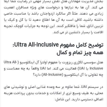
بخش مدیریت مهمانان هتل نقش بسیار مهمی در رضایت شما ایفا
می کند. آن ها به نیازها و درخواست های ویژه مسافران اهمیت
زیادی می دهند. مثلاً اگر سالگرد ازدواجتان باشد یا مناسبت خاصی
داشته باشید، کافی است به آن ها اطلاع دهید تا با گل و کیک یا
تزیین اتاق، شما را غافلگیر کنند. این توجه به جزئیات کوچک، تجربه
اقامت را بسیار دلنشین تر می کند.
توضیح کامل مفهوم Ultra All-Inclusive:
همه چیز تمام و کمال
هتل سوسسی لاکژری ریزورت با مفهوم اولترا آل اینکلوسیو (Ultra All-
Inclusive یا UAI) فعالیت می کند. اما UAI واقعاً به چه معناست و
چه تفاوتی با آل اینکلوسیو (All-Inclusive) دارد؟
در سیستم UAI، شما علاوه بر سه وعده غذایی اصلی و نوشیدنی های
محلی، به طیف وسیع تری از امکانات و خدمات بدون پرداخت هزینه
اضافی دسترسی دارید. این شامل: