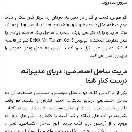
بیرون می رود.
اگر هوس گشت و گذار در شهر به سرتان زد، مرکز شهر بلک و نقاط
مهم منطقه مثل The Land of Legends Shopping Avenue (که یک
مرکز خرید و پارک تفریحی بزرگ است) یا ساحل بلک فاصله زیادی با
هتل ندارند. ایستگاه اتوبوس Belek Mh Turizm Cd-5 هم در فاصله
۲.۴ کیلومتری هتل قرار دارد که دسترسی به حمل ونقل عمومی را
برایتان آسان می کند.
مزیت ساحل اختصاصی: دریای مدیترانه،
درست کنار شما
یکی از بزرگترین نقاط قوت هتل سوسسی، دسترسی مستقیم آن به
ساحل اختصاصی دریای مدیترانه است. فکرش را بکنید، هر وقت
دلتان خواست می توانید از هتل مستقیم به ساحل بروید، آفتاب
بگیرید، در آب های نیلگون شنا کنید یا فقط روی شن های نرم راه
بروید و از آرامش دریا لذت ببرید. این ساحل اختصاصی، تمیز و
زیباست و امکانات رفاهی مثل تخت، حوله و بار ساحلی هم برای