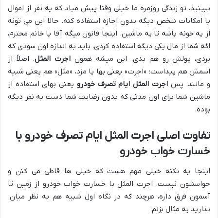
ببینید، تو زندگی روزمره ما خیلی وقتا پیش میاد که یه نفر از اموال
یا امکانات شخص دیگه بدون اجازه استفاده کنه. حالا این می تونه
از یه خونه باشه تا یه ماشین. اینجا قانون میگه آقا یا خانم محترم،
اگه شما از مال یکی دیگه استفاده کردی، باید به اندازه اون سودی که
بردی، پولش رو هم بدی. این میشه همون
اجرت المثل
. اصلاً از
اسمش هم پیداست؛ «اجرت» یعنی بها یا مزد، «مثل» هم یعنی شبیه
و مانند. پس
اجرت المثل ایام تصرف خودرو
یعنی بهای استفاده از
ماشین شما برای اون مدتی که بدون رضایت شما دست یه نفر دیگه
بوده.
تفاوت اصلی اجرت المثل ایام تصرف خودرو با
خسارت خواب خودرو
اینجا یه نکته خیلی مهم هست که خیلی ها قاطی می کنن و
حواسشون نیست. اجرت المثل با خسارت خواب خودرو از زمین تا
آسمون فرق داره، هرچند که در نگاه اول شبیه هم به نظر میان.
بذارید یه مثال بزنم: