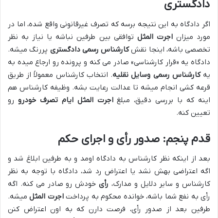
دادگستری
اگر دادگاه به این نتیجه برسه که تصرف غیرقانونی واقع شده، اما در
مورد میزان
اجرت المثل
توافقی بین طرفین نباشه یا نیاز به نظر
تخصصی باشه، اینجا نقش
کارشناس رسمی دادگستری
پررنگ میشه.
دادگاه یه «قرار کارشناسی» صادر می کنه و پرونده رو ارجاع میده به
یه
کارشناس رسمی وسایل نقلیه
. انتخاب کارشناس معمولاً از طریق
قرعه کشی انجام میشه تا عدالت رعایت بشه. وظیفه کارشناس هم
اینه که با بررسی دقیق، مبلغ
اجرت المثل ایام تصرف خودرو
رو
تعیین کنه.
قدم پنجم: صدور رأی و اجرای حکم
بعد از اینکه نظر کارشناس به دادگاه اومد و به طرفین ابلاغ شد و
اگه اعتراضی بهش نشد یا اعتراض رد شد، دادگاه با توجه به نظر
کارشناس و سایر دلایل و مدارک،
رأی
خودش رو صادر می کنه. اگه
رأی به نفع شما باشه، خوانده محکوم به پرداخت
اجرت المثل
میشه.
طرفین بعد از صدور رأی، فرصت دارن که به اون اعتراض کنن