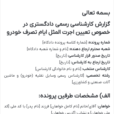
بسمه تعالی
گزارش کارشناسی رسمی دادگستری در
خصوص تعیین اجرت المثل ایام تصرف خودرو
شماره پرونده:
[شماره کلاسه پرونده دادگاه]
شعبه محترم ارجاع دهنده:
[نام و شماره شعبه دادگاه]
تاریخ صدور قرار کارشناسی:
[تاریخ]
تاریخ ارجاع به کارشناس:
[تاریخ]
کارشناس منتخب:
[نام و نام خانوادگی کارشناس]
رشته تخصصی:
[کارشناس رسمی وسایل نقلیه (خودرو) و ماشین
آلات صنعتی و کشاورزی]
الف) مشخصات طرفین پرونده:
خواهان:
آقای/خانم [نام کامل خواهان] فرزند [نام پدر] با کد ملی [کد
ملی خواهان] و نشانی: [آدرس خواهان]