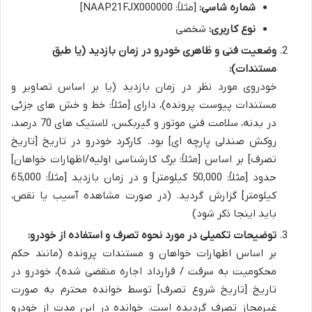
شماره شاسی:
[مثلاً: NAAP21FJX000000]
نوع کاربری:
شخصی
وضعیت فنی و ظاهری خودرو در زمان بازدید (یا طبق
مستندات):
خودروی مورد نظر در زمان بازدید (یا بر اساس تصاویر و
مستندات پیوست پرونده)، دارای [مثلاً: خط و خش های جزئی
در بدنه، سلامت فنی موتور و گیربکس، لاستیک های 70 درصد،
روکش صندلی پارچه ای] بود. کارکرد خودرو در تاریخ [تاریخ
تصرف] بر اساس [مثلاً: برگ کارشناسی اولیه/اظهارات خواهان]
حدود [مثلاً: 50,000 کیلومتر] و در زمان بازدید [مثلاً: 65,000
کیلومتر] گزارش گردید. (در صورت مشاهده آسیب یا نقص،
باید اینجا ذکر شود)
توضیحات تکمیلی در مورد نحوه تصرف و استفاده از خودرو:
بر اساس اظهارات خواهان و مستندات پرونده (مانند حکم
محکومیت به سرقت / قرارداد اجاره منقضی شده)، خودرو در
تاریخ [تاریخ شروع تصرف] توسط خوانده محترم به صورت
غیرمجاز تصرف گردیده است. خوانده در این مدت از خودرو