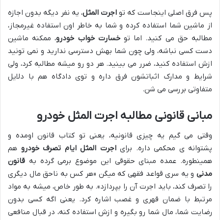
پس فرق اصلی اینجاست که تو
اجرت المثل
، یه نفر دیگه بدون اجازه
از ماشین شما استفاده کرده و شما به خاطر اون استفاده غیرمجاز،
مطالبه حق می کنید. اما تو
خسارت خواب خودرو
، ممکنه ماشین
دست کسی نباشه، ولی چون شما بهش دسترسی ندارید و نمی تونید
ازش استفاده کنید، ضرر می بینید. هر دو رو میشه مطالبه کرد، ولی
شرایط و مدارک اثباتشون فرق داره و توی دادگاه هم با دلایل
متفاوتی بررسی می شن.
مبانی قانونی مطالبه اجرت المثل خودرو
وقتی می گیم یه چیزی قانونیه، یعنی تو کتاب قانون اومده و
پشتوانه ی محکمی داره. برای
اجرت المثل ایام تصرف خودرو
هم
همینطوره. عمده مبنای حقوقی این موضوع برمی گرده به
قانون
مدنی
و یه سری قواعد فقهی که میگن «هر کس به ناحق مال دیگری
را تصرف کند، باید اجرت آن را بپردازد». به طور خاص، میشه به مواد
مرتبط با ضمان قهری و غصب اشاره کرد. یعنی اگه کسی بدون
رضایت شما، مال شما رو بگیره و ازش استفاده کنه، در قبال منافعی