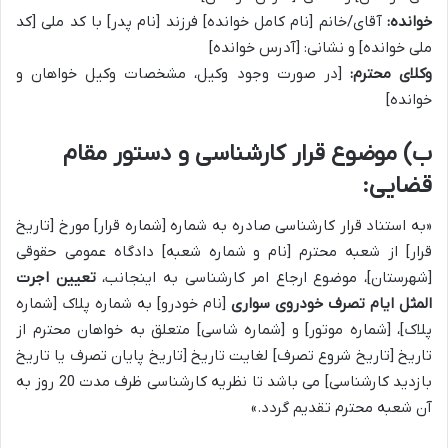
خوانده:
آقای/خانم [نام کامل خوانده] فرزند [نام پدر] با کد ملی [کد
ملی خوانده] و نشانی: [آدرس خوانده]
وکلای محترم:
[در صورت وجود وکیل، مشخصات وکیل خواهان و
خوانده]
ب) موضوع قرار کارشناسی و دستور مقام
قضایی:
«به استناد قرار کارشناسی صادره به شماره [شماره قرار] مورخ [تاریخ
قرار] از شعبه محترم [نام و شماره شعبه] دادگاه عمومی حقوقی
[شهرستان]، موضوع ارجاع امر کارشناسی به اینجانب،
تعیین اجرت
المثل ایام تصرف خودروی سواری
[نام خودرو] به شماره پلاک [شماره
پلاک]، [شماره موتور] و [شماره شاسی] متعلق به خواهان محترم از
تاریخ [تاریخ شروع تصرف] لغایت تاریخ [تاریخ پایان تصرف یا تاریخ
بازدید کارشناسی] می باشد تا نظریه کارشناسی ظرف مدت 20 روز به
آن شعبه محترم تقدیم گردد.»