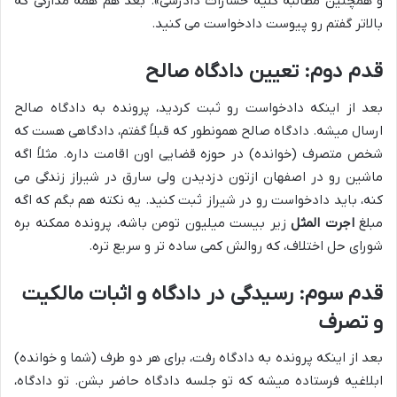
و همچنین مطالبه کلیه خسارات دادرسی». بعد هم همه مدارکی که
بالاتر گفتم رو پیوست دادخواست می کنید.
قدم دوم: تعیین دادگاه صالح
بعد از اینکه دادخواست رو ثبت کردید، پرونده به دادگاه صالح
ارسال میشه. دادگاه صالح همونطور که قبلاً گفتم، دادگاهی هست که
شخص متصرف (خوانده) در حوزه قضایی اون اقامت داره. مثلاً اگه
ماشین رو در اصفهان ازتون دزدیدن ولی سارق در شیراز زندگی می
کنه، باید دادخواست رو در شیراز ثبت کنید. یه نکته هم بگم که اگه
مبلغ
اجرت المثل
زیر بیست میلیون تومن باشه، پرونده ممکنه بره
شورای حل اختلاف، که روالش کمی ساده تر و سریع تره.
قدم سوم: رسیدگی در دادگاه و اثبات مالکیت
و تصرف
بعد از اینکه پرونده به دادگاه رفت، برای هر دو طرف (شما و خوانده)
ابلاغیه فرستاده میشه که تو جلسه دادگاه حاضر بشن. تو دادگاه،