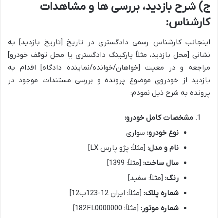
ج) شرح بازدید، بررسی ها و مشاهدات
کارشناس:
اینجانب کارشناس رسمی دادگستری در تاریخ [تاریخ بازدید] به
نشانی [محل بازدید، مثلاً پارکینگ دادگستری یا محل توقف خودرو]
مراجعه و در معیت [خواهان/خوانده/نماینده دادگاه] اقدام به
بازدید از خودروی موضوع پرونده و بررسی مستندات موجود در
پرونده به شرح ذیل نمودم:
مشخصات کامل خودرو:
نوع خودرو:
سواری
نام و مدل:
[مثلاً: پژو پارس LX]
سال ساخت:
[مثلاً: 1399]
رنگ:
[مثلاً: سفید]
شماره پلاک:
[مثلاً: ایران 12-123ب12]
شماره موتور:
[مثلاً: 182FL0000000]