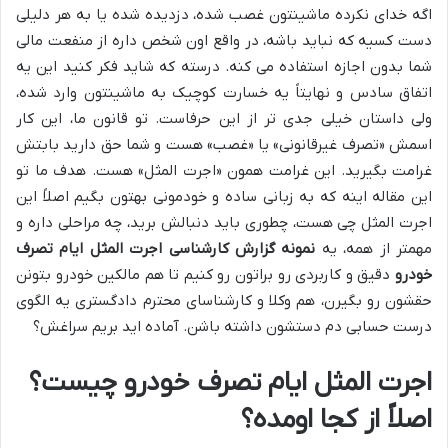
اگه خدای نکرده ماشینتون غصب شده، دزدیده شده یا به هر دلیلی
دست کسیه که نباید باشه، در واقع اون شخص داره از منفعت مالی
شما بدون اجازه استفاده می کنه. درسته که شاید فکر کنید این یه
اتفاق سادس و نهایتاً یه خسارت کوچیک به ماشینتون وارد شده،
ولی داستان خیلی جدی تر از این حرفاست. تو قانون ما، این کار
اسمش «تصرف غیرقانونی» یا «غصب» هست و شما حق دارید بابتش
غرامت بگیرید. این غرامت همون «اجرت المثل» هست. هدف ما تو
این مقاله اینه که به زبانی ساده و خودمونی بهتون بگیم اصلاً این
اجرت المثل چی هست، چطوری باید دنبالش برید، چه مراحلی داره و
مهمتر از همه، یه
نمونه گزارش کارشناسی اجرت المثل ایام تصرف
خودرو
دقیق و کاربردی رو براتون رو کنیم تا هم مالکین خودرو بتونن
حقشون رو بگیرن، هم وکلا و کارشناسای محترم دادگستری یه الگوی
درست حسابی دم دستشون داشته باشن. آماده اید بریم سراغش؟
اجرت المثل ایام تصرف خودرو چیست؟
اصلاً از کجا اومده؟