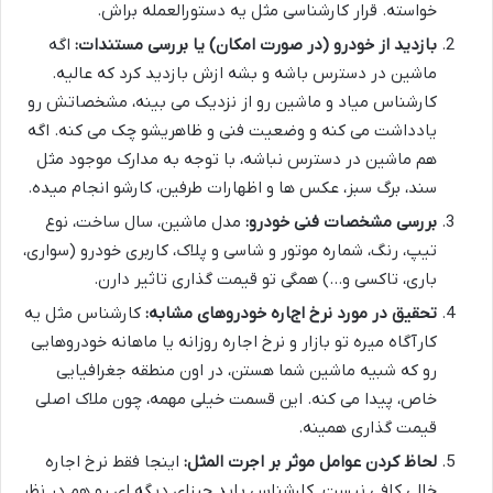
خواسته. قرار کارشناسی مثل یه دستورالعمله براش.
بازدید از خودرو (در صورت امکان) یا بررسی مستندات:
اگه
ماشین در دسترس باشه و بشه ازش بازدید کرد که عالیه.
کارشناس میاد و ماشین رو از نزدیک می بینه، مشخصاتش رو
یادداشت می کنه و وضعیت فنی و ظاهریشو چک می کنه. اگه
هم ماشین در دسترس نباشه، با توجه به مدارک موجود مثل
سند، برگ سبز، عکس ها و اظهارات طرفین، کارشو انجام میده.
بررسی مشخصات فنی خودرو:
مدل ماشین، سال ساخت، نوع
تیپ، رنگ، شماره موتور و شاسی و پلاک، کاربری خودرو (سواری،
باری، تاکسی و…) همگی تو قیمت گذاری تاثیر دارن.
تحقیق در مورد نرخ اجاره خودروهای مشابه:
کارشناس مثل یه
کارآگاه میره تو بازار و نرخ اجاره روزانه یا ماهانه خودروهایی
رو که شبیه ماشین شما هستن، در اون منطقه جغرافیایی
خاص، پیدا می کنه. این قسمت خیلی مهمه، چون ملاک اصلی
قیمت گذاری همینه.
لحاظ کردن عوامل موثر بر اجرت المثل:
اینجا فقط نرخ اجاره
خالی کافی نیست. کارشناس باید چیزای دیگه ای رو هم در نظر