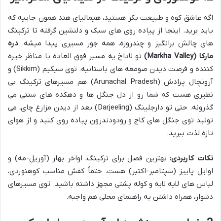
اگه عاشق کوه و طبیعت بکر هستید، هیمالیای هند همون جاییه که
باید برید. اینجا از پیاده روی های سبک و دلنشین گرفته تا ترکینگ
های چالش برانگیز و چندروزه، همه جور مسیری پیدا میشه.
دره
مارکا (Markha Valley)
تو لاداخ یه مسیر فوق العاده با مناظر خیره
کننده و فرصت دیدن صومعه های باستانیه. توی سیکیم (Sikkim) و
آرونچال پرادش (Arunachal Pradesh) هم مسیرهای ترکینگ بی
نظیری هست که شما رو از دل جنگل ها و دهکده های سنتی می
گذرونه. حتی تو دارجلینگ (Darjeeling) بعد از دیدن مزارع چای، می
تونید توی جنگل های کاج و رودودندرون پیاده روی کنید و از هوای
تازه لذت ببرید.
نکات کاربردی:
بهترین فصل برای ترکینگ، اواخر بهار (آوریل-مه) و
اوایل پاییز (سپتامبر-اکتبر) هست. حتماً کفش مناسب کوهنوردی،
لباس های لایه لایه و کوله پشتی مجهز داشته باشید. توی مسیرهای
دشوار، همراه داشتن یه راهنمای محلی هم واجبه.