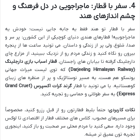
4. سفر با قطار: ماجراجویی در دل فرهنگ و
چشم اندازهای هند
سفر با قطار تو هند فقط یه جابه جایی نیست؛ خودش یه
ماجراجوییه! قطارهای هندی دنیای کوچیکی از این کشورن: پر سر و
صدا، شلوغ، ولی پر از زندگی و داستان. می تونید ساعت ها از پنجره
بیرون رو نگاه کنید و زندگی مردم رو از نزدیک ببینید، از مزارع چای
دارجلینگ گرفته تا بیابان های راجستان.
قطار اسباب بازی دارجلینگ
(Darjeeling Himalayan Railway)
که توی لیست میراث جهانی
یونسکو هم هست، یه مسیر نوستالژیک و پر از منظره های زیبای
کوهستانیه. یا می تونید با قطار
گرند کرات اکسپرس (Grand Cruet
Express)
یه سفر طولانی و حماسی رو تجربه کنید.
نکات کاربردی:
حتماً بلیط قطارتون رو از قبل رزرو کنید، مخصوصاً
برای مسیرهای محبوب. کلاس های مختلف قطار از اقتصادی تا لوکس
وجود داره. سعی کنید با مردم محلی سر صحبت رو باز کنید، اینجوری
تجربه تون عمیق تر میشه.