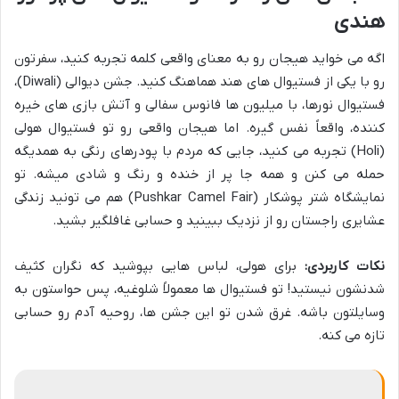
هندی
اگه می خواید هیجان رو به معنای واقعی کلمه تجربه کنید، سفرتون
رو با یکی از فستیوال های هند هماهنگ کنید. جشن دیوالی (Diwali)،
فستیوال نورها، با میلیون ها فانوس سفالی و آتش بازی های خیره
کننده، واقعاً نفس گیره. اما هیجان واقعی رو تو فستیوال هولی
(Holi) تجربه می کنید، جایی که مردم با پودرهای رنگی به همدیگه
حمله می کنن و همه جا پر از خنده و رنگ و شادی میشه. تو
نمایشگاه شتر پوشکار (Pushkar Camel Fair) هم می تونید زندگی
عشایری راجستان رو از نزدیک ببینید و حسابی غافلگیر بشید.
نکات کاربردی:
برای هولی، لباس هایی بپوشید که نگران کثیف
شدنشون نیستید! تو فستیوال ها معمولاً شلوغیه، پس حواستون به
وسایلتون باشه. غرق شدن تو این جشن ها، روحیه آدم رو حسابی
تازه می کنه.