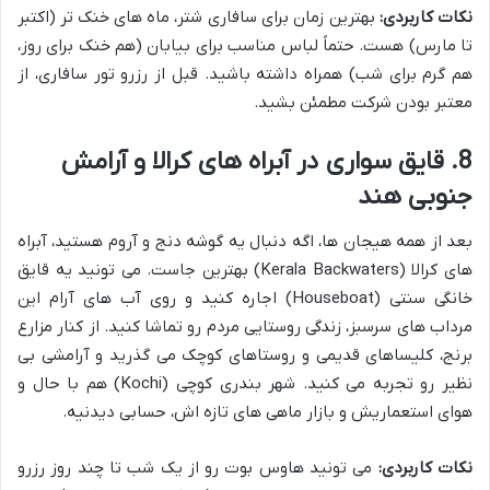
نکات کاربردی:
بهترین زمان برای سافاری شتر، ماه های خنک تر (اکتبر
تا مارس) هست. حتماً لباس مناسب برای بیابان (هم خنک برای روز،
هم گرم برای شب) همراه داشته باشید. قبل از رزرو تور سافاری، از
معتبر بودن شرکت مطمئن بشید.
8. قایق سواری در آبراه های کرالا و آرامش
جنوبی هند
بعد از همه هیجان ها، اگه دنبال یه گوشه دنج و آروم هستید، آبراه
های کرالا (Kerala Backwaters) بهترین جاست. می تونید یه قایق
خانگی سنتی (Houseboat) اجاره کنید و روی آب های آرام این
مرداب های سرسبز، زندگی روستایی مردم رو تماشا کنید. از کنار مزارع
برنج، کلیساهای قدیمی و روستاهای کوچک می گذرید و آرامشی بی
نظیر رو تجربه می کنید. شهر بندری کوچی (Kochi) هم با حال و
هوای استعماریش و بازار ماهی های تازه اش، حسابی دیدنیه.
نکات کاربردی:
می تونید هاوس بوت رو از یک شب تا چند روز رزرو