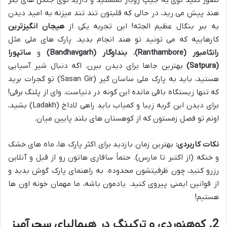
تصور کنید توی یه جیپ روباز نشستید و دارید توی جنگل های بکر
هند پیش می رید، در حالی که قلبتون تند تند میزنه به امید دیدن
یه ببر بنگال عظیم الجثه! این تجربه یکی از
هیجان انگیزترین
کارهاییه که می تونید تو هند انجام بدید. پارک های ملی مثل
رانثامبور (Ranthambore)
،
بنداوگار (Bandhavgarh)
و
ساتپورا
(Satpura)
بهترین جاها برای دیدن ببرن. اگه دنبال شیر آسیایی
هستید، باید به پارک ملی ساسان گیر (Sasan Gir) تو گجرات برید
که تنها زیستگاه باقی مانده این گونه در دنیاست. وای از پلنگ برفی!
برای دیدن این گربه زیبا و کمیاب باید راهی لاداخ (Ladakh) بشید،
اونم تو فصل زمستون که از کوهستان های بلند پایین میان.
نکات کاربردی:
بهترین زمان بازدید برای اکثر پارک ها، ماه های خشک
و خنکه (از اکتبر تا مارس). حتماً سافاری هاتون رو از قبل و آنلاین
رزرو کنید، چون ظرفیتشون محدوده. به راهنمای پارک گوش بدید و
از قوانین ایمنی پیروی کنید. یادمون باشه، ما مهمان خونه اون ها
هستیم!
2. کوهنوردی و ترکینگ در هیمالیای سحرآمیز