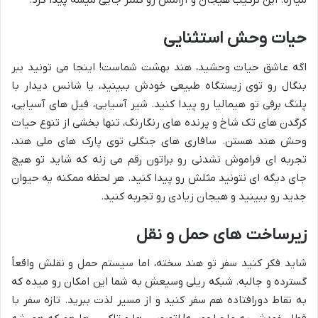
میاره. این ترکیب هیجان و آرامش رو کمتر جایی میشه پیدا کرد.
حیات وحش استثنایی
اگه عاشق حیات وحشید، هند بهشت شماست! اینجا می تونید ببر
بنگال رو توی زیستگاه طبیعی خودش ببینید، یا شانس دیدار با
پلنگ برفی تو هیمالیا رو پیدا کنید. شیر آسیایی، فیل های آسیایی،
کرگدن های تک شاخ و پرنده های رنگارنگ، تنها بخشی از تنوع حیات
وحش هند هستن. سافاری های جنگلی توی پارک های ملی هند،
تجربه ای فراموش نشدنی رو براتون رقم می زنه که شاید تو هیچ
جای دیگه ای نتونید مثلش رو پیدا کنید. هر لحظه ممکنه یه حیوان
جدید رو ببینید و هیجان زیادی رو تجربه کنید.
زیرساخت های حمل و نقل
شاید فکر کنید سفر تو هند سخته، اما سیستم حمل و نقلش واقعاً
گسترده و جالبه. شبکه ریلی وسیعش به شما این امکان رو میده که
به نقاط دورافتاده هم سفر کنید و از مسیر لذت ببرید. تازه سفر با