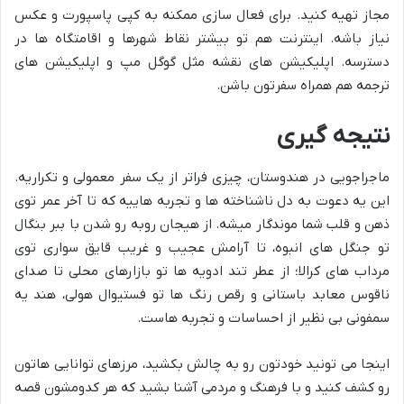
مجاز تهیه کنید. برای فعال سازی ممکنه به کپی پاسپورت و عکس
نیاز باشه. اینترنت هم تو بیشتر نقاط شهرها و اقامتگاه ها در
دسترسه. اپلیکیشن های نقشه مثل گوگل مپ و اپلیکیشن های
ترجمه هم همراه سفرتون باشن.
نتیجه گیری
ماجراجویی در هندوستان، چیزی فراتر از یک سفر معمولی و تکراریه.
این یه دعوت به دل ناشناخته ها و تجربه هاییه که تا آخر عمر توی
ذهن و قلب شما موندگار میشه. از هیجان روبه رو شدن با ببر بنگال
تو جنگل های انبوه، تا آرامش عجیب و غریب قایق سواری توی
مرداب های کرالا؛ از عطر تند ادویه ها تو بازارهای محلی تا صدای
ناقوس معابد باستانی و رقص رنگ ها تو فستیوال هولی، هند یه
سمفونی بی نظیر از احساسات و تجربه هاست.
اینجا می تونید خودتون رو به چالش بکشید، مرزهای توانایی هاتون
رو کشف کنید و با فرهنگ و مردمی آشنا بشید که هر کدومشون قصه