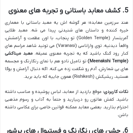
5. کشف معابد باستانی و تجربه های معنوی
هند سرزمین معابده؛ هر گوشه اش یه معبد باستانی با معماری
خیره کننده و داستان های شنیدنی پیدا می شه. معبد طلایی
آمریتسار (Golden Temple) تو پنجاب، با اون عظمت و آرامشش،
واقعاً دیدنیه. توی واراناسی (Varanasi) می تونید شاهد مراسم های
کنار رود گنگ باشید که یه تجربه معنوی عمیقه.
معبد میناکشی
(Meenakshi Temple)
تو تامیل نادو هم با نمای رنگارنگ و مجسمه
های بی شمارش، آدم رو شگفت زده می کنه. اگه دنبال آرامش و یوگا
هستید، ریشیکش (Rishikesh) همون جاییه که باید برید.
نکات کاربردی:
موقع بازدید از معابد، لباس پوشیده و مناسب داشته
باشید. کفش هاتون رو دربیارید و حتماً به آداب و رسوم مذهبی
احترام بذارید. بعضی معابد ممکنه قوانین خاصی برای عکاسی داشته
باشن.
6. جشن های رنگارنگ و فستیوال های پرشور