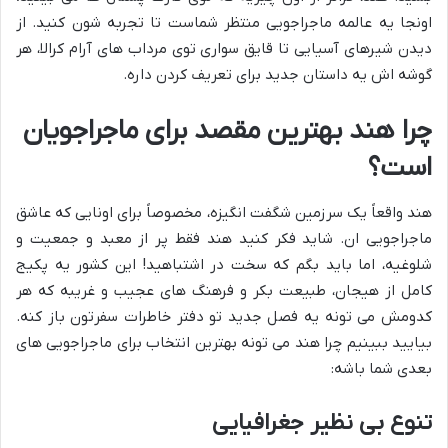
اونجا یه عالمه ماجراجویی منتظر شماست تا تجربه شون کنید. از
دیدن شیرهای آسیایی تا قایق سواری توی مرداب های آرام کرالا، هر
گوشه اش یه داستان جدید برای تعریف کردن داره.
چرا هند بهترین مقصد برای ماجراجویان
است؟
هند واقعاً یک سرزمین شگفت انگیزه، مخصوصاً برای اونایی که عاشق
ماجراجویی ان. شاید فکر کنید هند فقط پر از معبد و جمعیت و
شلوغیه، اما باید بگم که سخت در اشتباهید! این کشور یه پکیج
کامل از هیجان، طبیعت بکر و فرهنگ های عجیب و غریبه که هر
کدومش می تونه یه فصل جدید تو دفتر خاطرات سفرتون باز کنه.
بیایید ببینیم چرا هند می تونه بهترین انتخاب برای ماجراجویی های
بعدی شما باشه:
تنوع بی نظیر جغرافیایی