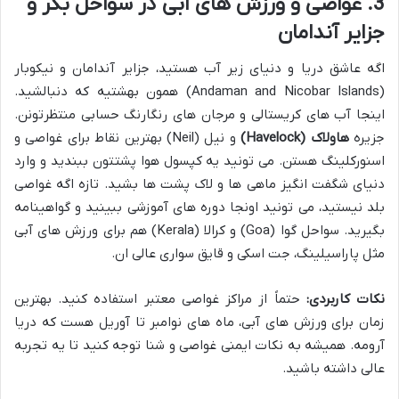
3. غواصی و ورزش های آبی در سواحل بکر و
جزایر آندامان
اگه عاشق دریا و دنیای زیر آب هستید، جزایر آندامان و نیکوبار
(Andaman and Nicobar Islands) همون بهشتیه که دنبالشید.
اینجا آب های کریستالی و مرجان های رنگارنگ حسابی منتظرتونن.
جزیره
هاولاک (Havelock)
و نیل (Neil) بهترین نقاط برای غواصی و
اسنورکلینگ هستن. می تونید یه کپسول هوا پشتتون ببندید و وارد
دنیای شگفت انگیز ماهی ها و لاک پشت ها بشید. تازه اگه غواصی
بلد نیستید، می تونید اونجا دوره های آموزشی ببینید و گواهینامه
بگیرید. سواحل گوا (Goa) و کرالا (Kerala) هم برای ورزش های آبی
مثل پاراسیلینگ، جت اسکی و قایق سواری عالی ان.
نکات کاربردی:
حتماً از مراکز غواصی معتبر استفاده کنید. بهترین
زمان برای ورزش های آبی، ماه های نوامبر تا آوریل هست که دریا
آرومه. همیشه به نکات ایمنی غواصی و شنا توجه کنید تا یه تجربه
عالی داشته باشید.