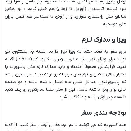
اوایل پاییز (سپتامبر-اکتبر) هست تا مسیرها باز باشن و هوا زیاد
سرد نباشه. تابستون (آوریل تا ژوئن) هم خیلی گرمه و تو بعضی
مناطق مثل راجستان سوزان، و از ژوئن تا سپتامبر هم فصل باران
های موسمیه.
ویزا و مدارک لازم
برای سفر به هند، حتماً به ویزا نیاز دارید. بسته به ملیتتون، می
تونید برای ویزای توریستی عادی یا ویزای الکترونیکی (e-Visa) اقدام
کنید. فرآیندش معمولاً آنلاینه و باید مدارک لازم مثل پاسپورت با
اعتبار کافی، عکس و فرم های مربوطه رو ارائه بدید. حواستون باشه
که پاسپورتتون حداقل شش ماه اعتبار داشته باشه و دو صفحه
خالی برای ویزا داشته باشه. قبل از سفر حتماً مدارکتون رو چک کنید
تا همه چیز اوکی باشه و غافلگیر نشید.
بودجه بندی سفر
هند کشوریه که می تونید با هر بودجه ای توش سفر کنید، از کوله