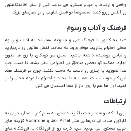
واقعی و ارتباط با مردم هستن. می تونید قبل از سفر، اقامتگاهتون
رو آنلاین رزرو کنید، مخصوصاً تو فصل شلوغی و تو شهرهای بزرگ.
فرهنگ و آداب و رسوم
هند یه کشور با فرهنگ غنی و متنوعه. همیشه به آداب و رسوم
محلی احترام بذارید. موقع ورود به معابد، کفش هاتون رو دربیارید
و لباس پوشیده داشته باشید. لمس سر کودکان یا زن ها بدون
اجازه، ممکنه تو بعضی مناطق بی احترامی تلقی بشه. با دست چپ
غذا نخورید یا چیزی رو دست به دست نکنید، چون تو فرهنگ هند
این کار خوب نیست. همیشه با لبخند و احترام با مردم محلی رفتار
کنید، اون ها هم با روی باز از شما استقبال می کنن.
ارتباطات
برای اینکه تو هند راحت باشید، داشتن یه سیم کارت محلی خیلی به
کارتون میاد. اپراتورهایی مثل Jio، Airtel و Vodafone گزینه های
خوبی هستن. می تونید سیم کارت رو از فرودگاه یا فروشگاه های