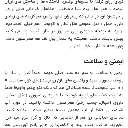
گردی ارزان گرفته تا سفرهای لوکس. اقامتگاه ها از هاستل های ارزان
قیمت تا هتل های پنج ستاره متغیرن. غذاهای خیابانی خیلی ارزون
و خوشمزه ان، در حالی که رستوران های لوکس هم گزینه های زیادی
دارن. حمل و نقل عمومی مثل قطار و اتوبوس هم خیلی اقتصادیه.
بهتره یه بودجه حدودی برای هر روز در نظر بگیرید و سعی کنید
بهش پایبند باشید. همیشه یه مقدار پول نقد هم همراهتون باشه،
چون همه جا کارت خوان ندارن.
ایمنی و سلامت
ایمنی و سلامت تو سفر به هند خیلی مهمه. حتماً قبل از سفر با
پزشک مشورت کنید و واکسن های لازم رو بزنید (مثل کزاز، هپاتیت A
و B، تب تیفویید). بیمه مسافرتی هم که دیگه نگو چقدر واجبه! حتماً
یه کیت کمک های اولیه کوچیک با داروهای ضروری (مثل مسکن،
داروی اسهال، چسب زخم) همراهتون داشته باشید. در مورد آب
آشامیدنی، فقط از آب معدنی بسته بندی شده استفاده کنید.
غذاهای خیابانی رو هم از جاهایی که تازه و گرم سرو می شن،
بخورید. مراقب جیب برها و کلاهبرداری های رایج توریستی هم