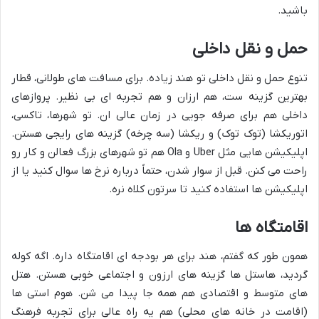
باشید.
حمل و نقل داخلی
تنوع حمل و نقل داخلی تو هند زیاده. برای مسافت های طولانی، قطار
بهترین گزینه ست، هم ارزان و هم تجربه ای بی نظیر. پروازهای
داخلی هم برای صرفه جویی در زمان عالی ان. تو شهرها، تاکسی،
اتوریکشا (توک توک) و ریکشا (سه چرخه) گزینه های رایجی هستن.
اپلیکیشن هایی مثل Uber و Ola هم تو شهرهای بزرگ فعالن و کار رو
راحت می کنن. قبل از سوار شدن، حتماً درباره نرخ ها سوال کنید یا از
اپلیکیشن ها استفاده کنید تا سرتون کلاه نره.
اقامتگاه ها
همون طور که گفتم، هند برای هر بودجه ای اقامتگاه داره. اگه کوله
گردید، هاستل ها گزینه های ارزون و اجتماعی خوبی هستن. هتل
های متوسط و اقتصادی هم همه جا پیدا می شن. هوم استی ها
(اقامت در خانه های محلی) هم یه راه عالی برای تجربه فرهنگ