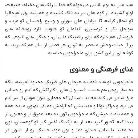
هند مثل یه بوم نقاشی می مونه که خدا با رنگ های مختلف طبیعت،
اونو کشیده. از کوه های سر به فلک کشیده و همیشه برفی هیمالیا
تو شمال گرفته، تا بیابان های سوزان و وسیع راجستان تو غرب، و
سواحل بکر و گرمسیری آندامان تو جنوب. تازه رودخانه های
خروشانی هم داره که برای رافتینگ عالی ان، و جنگل های انبوهی که
پر از حیات وحش منحصر به فردن. هر فصلی از سال هم که برید، یه
گوشه ای از این کشور برای ماجراجویی مناسبه.
غنای فرهنگی و معنوی
ماجراجویی تو هند فقط به هیجان های فیزیکی محدود نمیشه، بلکه
یه سفر روحی هم هست. فستیوال های رنگارنگش که آدم رو حسابی
غرق شادی می کنه، معابد باستانی که معماری شون هوش از سر آدم
می بره، و مراکز یوگا و مدیتیشن که آرامش عمیقی بهتون میده، همه
و همه باعث میشن که ماجراجویی تون یه بعد عمیق تر و معنوی تر
پیدا کنه. تصور کنید بعد از یه ترکینگ نفس گیر تو کوهستان، توی
یه معبد باستانی، صدای دعا و بوی عود، خستگی رو از تنتون در