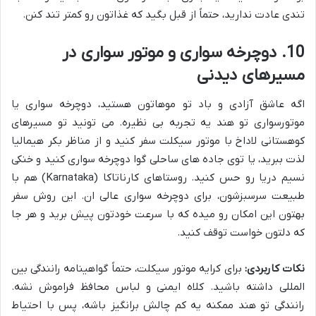
تندی عادت ندارید، حتماً از قبل بگید که غذاتون رو کمتر تند کنن.
10. دوچرخه سواری و موتور سواری در
مسیرهای دیدنی
اگه عاشق آزادی و باد تو موهاتون هستید، دوچرخه سواری یا
موتورسواری تو هند یه تجربه بی نظیره. می تونید تو مسیرهای
کوهستانی لاداخ با موتور سیکلت سفر کنید و از مناظر بکر هیمالیا
لذت ببرید، یا توی جاده های ساحلی گوا دوچرخه سواری کنید و خنکی
نسیم دریا رو حس کنید. روستاهای کارناتاکا (Karnataka) هم با
طبیعت سرسبزشون، برای دوچرخه سواری عالی ان. این روش سفر
بهتون این امکان رو میده که با سرعت خودتون پیش برید و هر جا
که دلتون خواست توقف کنید.
نکات کاربردی:
برای کرایه موتور سیکلت، حتماً گواهینامه رانندگی بین
المللی داشته باشید. کلاه ایمنی و لباس محافظ فراموش نشه.
رانندگی تو هند ممکنه یه کم چالش برانگیز باشه، پس با احتیاط