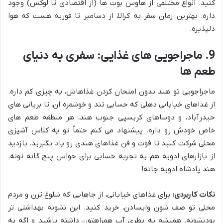
کنید. انواع مختلفی از هاوس بوت ها (از اقتصادی تا لوکس) وجود
داره. بهترین زمان سفر به کرالا، از دسامبر تا فوریه هست که هوا
دلپذیره.
9. ماجراجویی های غذایی: سفری به دنیای
طعم ها
ماجراجویی تو هند بدون امتحان کردن غذاهاش، یه چیزی کم داره.
از غذاهای خیابانی دهلی که حسابی تند و خوشمزه ان، تا بریانی های
حیدرآباد، و دوساهای کریسپی جنوب هند، هر منطقه طعم های
خاص خودش رو داره. پیشنهاد می کنم حتماً تو یه کلاس آشپزی
محلی شرکت کنید تا فوت و فن غذاهای هندی رو یاد بگیرید. بازدید
از بازارهای ادویه هم یه تجربه حسابی برای حواس پنج گانه تونه.
هند پادشاه ادویه جاته!
نکات کاربردی:
برای غذاهای خیابانی، از جاهایی که شلوغ ترن و مردم
محلی تو صف شون وایسادن، خرید کنید. این نشونه بهداشتی تر
بودنشونه. همیشه یه بطری آب همراهتون داشته باشید و اگه به