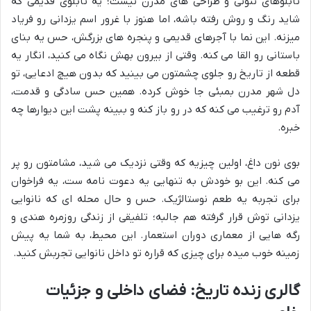
تابلوهای نئونی و طراحی های مدرن نیست؛ یه تابلوی قدیمی که
شاید رنگ و روش رفته باشه، اما هنوز با غرور اسم یزدانی رو فریاد
میزنه. این نما با آجرهای قدیمی و پنجره های بزرگش، حس یه بنای
باستانی رو القا می کنه. وقتی از بیرون بهش نگاه می کنید، انگار یه
قطعه از تاریخ رو جلوی چشمتون می بینید که بدون هیچ ادعایی، تو
دل شهر مدرن بمبئی جا خوش کرده. همین حس سادگی و قدمت،
آدم رو ترغیب می کنه که در رو باز کنه و ببینه پشت این دیوارها چه
خبره.
بوی نون داغ، اولین چیزیه که وقتی نزدیک می شید، مشامتون رو پر
می کنه. این بو خودش به تنهایی یه دعوت نامه ست، یه فراخوان
برای تجربه یه طعم نوستالژیک. حس و حال محله ای که نانوایی
یزدانی توش قرار گرفته هم جالبه؛ تلفیقی از زندگی روزمره هندی و
رگه هایی از معماری دوران استعمار. این محیط، به شما یه پیش
زمینه خوب میده برای چیزی که قراره تو داخل نانوایی تجربش کنید.
گالری زنده تاریخ: فضای داخلی و جزئیات