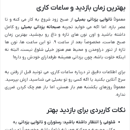
بهترین زمان بازدید و ساعات کاری
معمولاً
نانوایی یزدانی بمبئی
از صبح زود شروع به کار می کنه و تا
عصر بازه. اما اگه می خواید تجربه
صبحانه یزدانی بمبئی
رو کامل
داشته باشید و اون نون های تازه و داغ رو بچشید، بهترین زمان
صبح هاست، مخصوصاً بعد از ساعت ۹. تو این ساعت ها، نون ها
تازه از تنور دراومدن و محیط هم هنوز خیلی شلوغ نیست، البته نه
اینکه خلوت باشه، چون یزدانی همیشه طرفدارای خودش رو داره!
برای اطلاعات دقیق تر درباره ساعات کاری، می تونید قبل از رفتن یه
سرچ آنلاین بکنید یا اگه کسی رو تو بمبئی می شناسید، ازش بپرسید.
معمولاً روزهای یکشنبه هم باز هستن، اما باز هم چک کردن ضرری
نداره.
نکات کاربردی برای بازدید بهتر
شلوغی را انتظار داشته باشید:
رستوران و نانوایی یزدانی
یه
مکان محبوبه و ممکنه همیشه شلوغ باشه، مخصوصاً تو ساعت