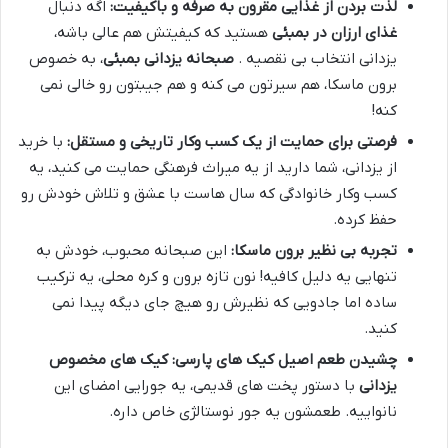
لذت بردن از غذایی مقرون به صرفه و باکیفیت:
اگه دنبال
غذای ارزان در بمبئی
هستید که کیفیتش هم عالی باشه،
یزدانی انتخاب بی نقصیه .
صبحانه یزدانی بمبئی
، به خصوص
برون ماسکا، هم سیرتون می کنه و هم جیبتون رو خالی نمی
کنه!
فرصتی برای حمایت از یک کسب وکار تاریخی و مستقل:
با خرید
از یزدانی، شما دارید از یه میراث فرهنگی حمایت می کنید، یه
کسب وکار خانوادگی که سال هاست با عشق و تلاش خودش رو
حفظ کرده.
تجربه بی نظیر برون ماسکا:
این صبحانه محبوب، خودش به
تنهایی یه دلیل کافیه! نون تازه برون و کره محلی، یه ترکیب
ساده اما جادویی که نظیرش رو هیچ جای دیگه پیدا نمی
کنید.
چشیدن طعم اصیل کیک های پارسی:
کیک های مخصوص
یزدانی
با دستور پخت های قدیمی، یه جورایی امضای این
نانواییه. طعمشون یه جور نوستالژی خاص داره.