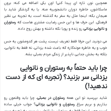
همچین نون تازه ای پیدا کنی! اون یکی اضافه می کنه: برون
ماسکاشون، خاطره دوران دانشجوییه منه. یا یه گردشگر شاید با
هیجان بگه: اینجا مثل یه سفر به گذشته است، یه تجربه بی نظیر
فرهنگی. این حرف ها و این حس رضایت مشتری هاست که
رستوران
و نانوایی یزدانی
رو زنده و پویا نگه داشته و بهش روح داده.
می دونید، این حرفا فقط تعریف نیست، پشت هر کدومشون یه حس
خوب و یه خاطره موندگاره که باعث شده یزدانی، نه فقط یه نانوایی،
بلکه یه بخش جدایی ناپذیر از زندگی مردم بمبئی بشه.
چرا باید حتماً به رستوران و نانوایی
یزدانی سر بزنید؟ (تجربه ای که از دست
ندهید!)
شاید بپرسید تو این همه
رستوران در بمبئی
، چرا باید وقتمون رو
بذاریم و بریم سراغ
رستوران و نانوایی یزدانی
؟ جواب خیلی ساده
است: چون اینجا فقط یه رستوران یا نانوایی نیست، یه تجربه ست،