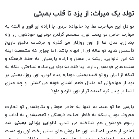
تولد یک میراث: از یزد تا قلب بمبئی
تو دل این مهاجرت ها، یه خانواده یزدی، با اراده ای قوی و البته یه
مهارت خاص تو پخت نون، تصمیم گرفتن نونوایی خودشون رو راه
بندازن. سال ها از اون روزگار می گذره و جزئیات دقیق تاریخ
تأسیس شاید تو هاله ای از ابهام باشه، اما چیزی که مشخصه اینه
که این نانوایی، ریشه در عشق و اراده پارسیان به حفظ فرهنگ و
سنت های خودشون داره. اینا فقط یه نونوایی ساده نساختن، بلکه یه
تیکه از ایران رو تو قلب بمبئی دوباره زنده کردن. اون روزا، بمبئی پر
بود از مهاجرانی که دنبال طعم آشنای خونه می گشتن، و چه چیزی
آشنا تر و دل گرم کننده تر از نون تازه و داغ؟
پارسی ها تو هند، نه تنها به خاطر هوش و ذکاوتشون تو تجارت
معروف بودن، بلکه به خاطر اصالت فرهنگی و تعصبشون به آداب و
رسوم خودشون هم شناخته می شدن.
نانوایی یزدانی بمبئی
، شد
نمادی از همین اصالت. اون ها روش های سنتی پخت نون رو، دست
نخورده، از اجدادشون به نسل های بعدی رسوندن و نذاشتن این هنر