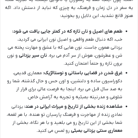
یه سفر در دل زمان و فرهنگ، یه چیزی که نباید از دستش داد. اگه
هنوز قانع نشدید، این دلایل رو بخونید:
طعم های اصیل و نان تازه که در کمتر جایی یافت می شود:
خب، اگه دنبال طعم واقعی و اصیل نون ایرانی می گردید،
یزدانی همون جاست. نون هایی که با عشق و مهارت پخته می
شن و عطرشون، هوش از سر آدم می بره.
نان سیر یزدانی
و نون
برون تازه رو حتماً امتحان کنید.
غرق شدن در فضایی باستانی و نوستالژیک:
معماری قدیمی،
دکوراسیون ساده و دلنشین، و اون حس و حال گذشته، شما رو
به صد سال قبل می بره. اینجا یه فرصت عالی برای فرار از
شلوغی و مدرنیته بمبئیه و تجربه یه آرامش خاص.
مشاهده زنده بخشی از تاریخ و میراث ایرانی در هند:
یزدانی
نمادی زنده از مهاجرت و فرهنگ پارسیان تو هنده. با هر لقمه،
شما بخشی از این تاریخ رو می بلعید و با هر نگاه، بخشی از
معماری سنتی یزدانی بمبئی
رو لمس می کنید.