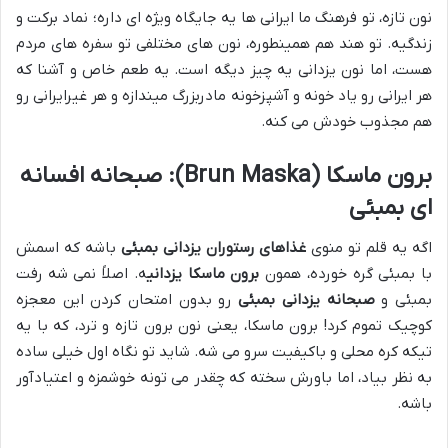
نون تازه، تو فرهنگ ما ایرانی ها یه جایگاه ویژه ای داره؛ نماد برکت و
زندگیه. تو هند هم همینطوره، نون های مختلفی تو سفره های مردم
هست، اما نون یزدانی یه چیز دیگه است. یه طعم خاص و آشنا که
هر ایرانی رو یاد خونه و آشپزخونه مادربزرگ میندازه و هر غیرایرانی رو
هم مجذوب خودش می کنه.
برون ماسکا (Brun Maska): صبحانه افسانه
ای بمبئی
اگه یه قلم تو منوی
غذاهای رستوران یزدانی بمبئی
باشه که اسمش
با بمبئی گره خورده، همون
برون ماسکا یزدانی
ه. اصلاً نمی شه رفت
بمبئی و
صبحانه یزدانی بمبئی
رو بدون امتحان کردن این معجزه
کوچیک تموم کرد! برون ماسکا، یعنی نون برون تازه و ترد، که با یه
تیکه کره محلی و باکیفیت سرو می شه. شاید تو نگاه اول خیلی ساده
به نظر بیاد، اما باورش سخته که چقدر می تونه خوشمزه و اعتیادآور
باشه.