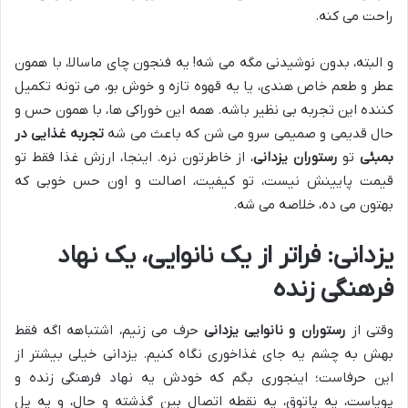
راحت می کنه.
و البته، بدون نوشیدنی مگه می شه! یه فنجون چای ماسالا، با همون
عطر و طعم خاص هندی، یا یه قهوه تازه و خوش بو، می تونه تکمیل
کننده این تجربه بی نظیر باشه. همه این خوراکی ها، با همون حس و
حال قدیمی و صمیمی سرو می شن که باعث می شه
تجربه غذایی در
بمبئی
تو
رستوران یزدانی
، از خاطرتون نره. اینجا، ارزش غذا فقط تو
قیمت پایینش نیست، تو کیفیت، اصالت و اون حس خوبی که
بهتون می ده، خلاصه می شه.
یزدانی: فراتر از یک نانوایی، یک نهاد
فرهنگی زنده
وقتی از
رستوران و نانوایی یزدانی
حرف می زنیم، اشتباهه اگه فقط
بهش به چشم یه جای غذاخوری نگاه کنیم. یزدانی خیلی بیشتر از
این حرفاست؛ اینجوری بگم که خودش یه نهاد فرهنگی زنده و
پویاست، یه پاتوق، یه نقطه اتصال بین گذشته و حال، و یه پل