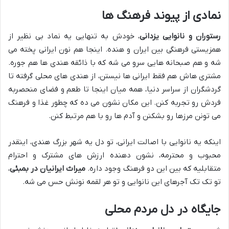
نمادی از پیوند فرهنگ ها
رستوران و نانوایی یزدانی
، خودش به تنهایی یه نماد بی نظیر از
همزیستی فرهنگی بین ایران و هنده. اینجا هم نون ایرانی پخته می
شه و هم صبحانه هایی سرو می شه که با ذائقه هندی ها هم جوره.
مشتری هاش هم فقط ایرانی ها نیستن، از هندی های محلی گرفته تا
گردشگران از سراسر دنیا، همه میان اینجا تا طعم و فضای منحصربه
فردش رو تجربه کنن. این مکان نشون می ده که چطور غذا و فرهنگ
می تونن مرزها رو بشکنن و آدم ها رو با هم مرتبط کنن.
اینکه یه نانوایی با اصالت ایرانی، تو دل یه شهر بزرگ هندی، اینقدر
محبوب و محترمه، نشون دهنده ارزش های مشترک و احترام
متقابلیه که بین این دو فرهنگ وجود داره.
میراث ایرانیان در بمبئی
،
تو تک تک آجرهای این نانوایی و تو هر لقمه نونش حس می شه.
جایگاه در دل مردم محلی