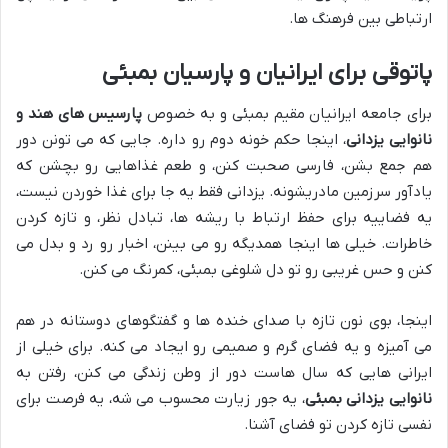
ارتباطی بین فرهنگ ها.
پاتوقی برای ایرانیان و پارسیان بمبئی
برای جامعه ایرانیان مقیم بمبئی و به خصوص
پارسیس های هند و
نانوایی یزدانی
، اینجا حکم خونه دوم رو داره. جایی که می تونن دور
هم جمع بشن، فارسی صحبت کنن، و طعم غذاهایی رو بچشن که
یادآور سرزمین مادریشونه. یزدانی فقط یه جا برای غذا خوردن نیست،
یه فضاییه برای حفظ ارتباط با ریشه ها، تبادل نظر، و تازه کردن
خاطرات. خیلی ها اینجا همدیگه رو می بینن، اخبار رو رد و بدل می
کنن و حس غریبی رو تو دل شلوغی بمبئی، کمرنگ می کنن.
اینجا، بوی نون تازه با صدای خنده ها و گفتگوهای دوستانه در هم
می آمیزه و یه فضای گرم و صمیمی رو ایجاد می کنه. برای خیلی از
ایرانی هایی که سال هاست دور از وطن زندگی می کنن، رفتن به
نانوایی یزدانی بمبئی
، یه جور زیارت محسوب می شه، یه فرصت برای
نفسی تازه کردن تو فضای آشنا.