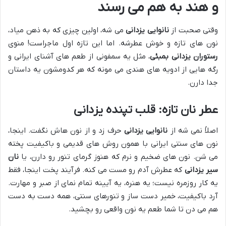
و هند به هم می رسند
وقتی صحبت از
نانوایی یزدانی
می شه، اولین چیزی که به ذهن میاد،
نون های تازه و خوش عطرشه. اما این تازه اول ماجراست! منوی
رستوران یزدانی بمبئی
، مثل یه سمفونی از طعم های آشنای ایرانی و
رگه هایی از ادویه های هندی می مونه که هر کدومشون یه داستان
جدا دارن.
عطر نان تازه: قلب تپنده یزدانی
اصلاً نمی شه از
نانوایی یزدانی
حرف زد و از نون هاش نگفت. اینجا،
نون های سنتی ایرانی با همون روش های قدیمی و باکیفیت پخته
می شن. نون های ضخیم و نرم که هنوز گرمای تنور رو دارن، یا
نان
سیر یزدانی
که عطرش آدم رو مست می کنه. فرآیند پخت اینجا، فقط
یه کار روزمره نیست؛ یه هنره، یه آیینه تمام نمای از صبر و مهارت.
آرد باکیفیت، خمیر دست ساز و تنورهای سنتی، همه دست به دست
هم می دن تا شما طعم یه نون واقعی رو بچشید.