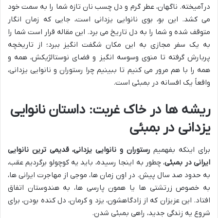
درآمیخته. ناگهان، عطر گرم و دل چسب نان تازه شما را به سمت خود
می کشد. این بو، بوی نانوایی یزدانی است، جایی که زمان انگار
متوقف شده و شما را به دل تاریخ می برد. این مقاله قرار است شما را
به یک سفر مجازی به این مکان شگفت انگیز ببرد؛ از تاریخچه
پربارش گرفته تا منوی وسوسه انگیز و فضای نوستالژیکش، همه و
همه را با هم مرور می کنیم تا ببینیم چرا رستوران و نانوایی یزدانی،
واقعاً یک افسانه در بمبئی است.
ریشه ها در خاک غربت: داستان نانوایی
یزدانی در بمبئی
برای اینکه بفهمیم
رستوران و نانوایی یزدانی، قدیمی ترین نانوایی
ایرانی در بمبئی
، چطور به اینجا رسیده، باید یه کوچولو برگردیم عقب،
به حدود صد سال پیش. در اون زمان ها، موجی از مهاجرت ایرانی ها،
به خصوص زرتشتی ها یا همون پارسی ها، به هندوستان اتفاق
افتاد. این عزیزان که از زادگاهشون، یزد و کرمان، دل کنده بودن، برای
شروع یه زندگی جدید، راهی بمبئی شدن.