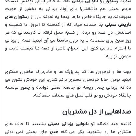
شهرت
رستوران و نانوایی یزدانی
فقط به خاطر ایرانی بودنش نیست؛
مردم بمبئی هم عاشقشن! برای اونا، یزدانی یه بخشی از هویت
شهرشونه، یه جایگاه خاص داره. اینجا یه نمونه بارز از
رستوران های
تاریخی بمبئی
به حساب میاد که از گذشته تا امروز، با کیفیت و
اصالتش، دل همه رو برده. از کسبه محل گرفته تا کارمندانی که هر
روز صبح برای صبحانه یا یه برون ماسکا می آن اینجا، همه از یزدانی
با احترام یاد می کنن. این احترام، ناشی از دهه ها کیفیت ثابت و
مهمون نوازیه.
بچه ها و نوجوون ها، که پدربزرگ ها و مادربزرگ هاشون مشتری
اینجا بودن، حالا خودشون مشتری دائم شدن. این خودش نشون می
ده که یزدانی چقدر ریشه تو جامعه محلی دوانده و چطور تونسته
جایگاه خودش رو تو قلب نسل های مختلف حفظ کنه.
صداهایی از دل مشتریان
کافیه چند دقیقه تو
نانوایی یزدانی بمبئی
بشینید تا حرف های
مشتری ها رو بشنوید. یکی می گه: هیچ جای بمبئی نمی تونی