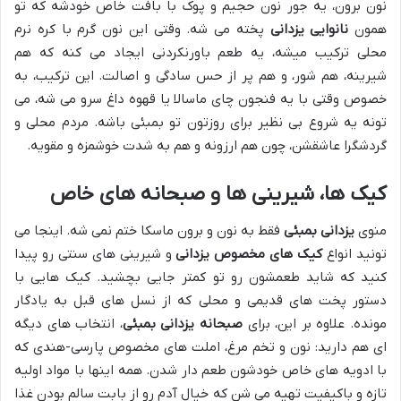
نون برون، یه جور نون حجیم و پوک با بافت خاص خودشه که تو
همون
نانوایی یزدانی
پخته می شه. وقتی این نون گرم با کره نرم
محلی ترکیب میشه، یه طعم باورنکردنی ایجاد می کنه که هم
شیرینه، هم شور، و هم پر از حس سادگی و اصالت. این ترکیب، به
خصوص وقتی با یه فنجون چای ماسالا یا قهوه داغ سرو می شه، می
تونه یه شروع بی نظیر برای روزتون تو بمبئی باشه. مردم محلی و
گردشگرا عاشقشن، چون هم ارزونه و هم به شدت خوشمزه و مقویه.
کیک ها، شیرینی ها و صبحانه های خاص
منوی
یزدانی بمبئی
فقط به نون و برون ماسکا ختم نمی شه. اینجا می
تونید انواع
کیک های مخصوص یزدانی
و شیرینی های سنتی رو پیدا
کنید که شاید طعمشون رو تو کمتر جایی بچشید. کیک هایی با
دستور پخت های قدیمی و محلی که از نسل های قبل به یادگار
مونده. علاوه بر این، برای
صبحانه یزدانی بمبئی
، انتخاب های دیگه
ای هم دارید: نون و تخم مرغ، املت های مخصوص پارسی-هندی که
با ادویه های خاص خودشون طعم دار شدن. همه اینها با مواد اولیه
تازه و باکیفیت تهیه می شن که خیال آدم رو از بابت سالم بودن غذا