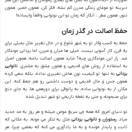
دیرینه تو غوغای زندگی مدرن گم بشه. فکر کن، همون خمیر، همون
تنور، همون عطر… انگار که زمان تو این نونوایی واقعاً وایساده!
حفظ اصالت در گذر زمان
حفظ یه کسب وکار تو یه شهر شلوغ و در حال تغییر مثل بمبئی برای
یه قرن، کار آسونی نیست. خیلی ها میان و میرن، اما یزدانی موندگار
شد. راز این موندگاری چیه؟ شاید همون اصالت باشه، همون اصرار
به استفاده از روش های قدیمی، و همون عشق به مشتری.
نانوایی
یزدانی
نه تنها تو کیفیت نون هاش تغییری نداده، بلکه سعی کرده
همون حس و حال قدیمی و دوست داشتنی رو هم حفظ کنه. این
مکان از یه نونوایی ساده، به پاتوقی برای دورهمی ها، یه جای دنج
برای صبحونه، و حتی یه نقطه تاریخی تو شهر تبدیل شده.
تو دنیای امروز که همه چی سریع عوض میشه و هر روز یه مد جدید
میاد،
رستوران و نانوایی یزدانی
مثل یه لنگر می مونه. یه مکانی که
ثابت و پایدار مونده و به ما یادآوری می کنه که بعضی چیزا، هر