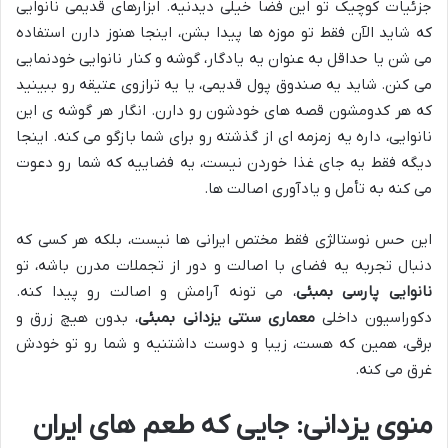
جزئیات کوچیک تو این فضا خیلی دیدنیه. ابزارهای قدیمی نانوایی
که شاید الآن فقط تو موزه ها پیدا بشن، اینجا هنوز دارن استفاده
می شن یا حداقل به عنوان یه یادگار، گوشه و کنار نانوایی خودنمایی
می کنن. شاید یه صندوق پول قدیمی، یا یه ترازوی عتیقه رو ببینید
که هر کدومشون قصه های خودشون رو دارن. انگار هر گوشه ی این
نانوایی، داره یه زمزمه ای از گذشته رو برای شما بازگو می کنه. اینجا
دیگه فقط یه جای غذا خوردن نیست، یه فضاییه که شما رو دعوت
می کنه به تأمل و یادآوری اصالت ها.
این حس نوستالژی فقط مختص ایرانی ها نیست، بلکه هر کسی که
دنبال تجربه یه فضای با اصالت و دور از تجملات مدرن باشه، تو
نانوایی پارسی بمبئی
، می تونه آرامش و اصالت رو پیدا کنه.
دکوراسیون داخلی
معماری سنتی یزدانی بمبئی
، بدون هیچ زرق و
برقی، همین که هست، زیبا و دوست داشتنیه و شما رو تو خودش
غرق می کنه.
منوی یزدانی: جایی که طعم های ایران