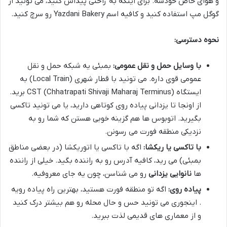
و هوای خاص خودشه. برای اینکه به راحتی پیداش کنید، می تونید از
گوگل مپ استفاده کنید و کافیه اسم Yazdani Bakery رو سرچ کنید.
نحوه دسترسی:
با وسایل حمل و نقل عمومی:
بمبئی یه شبکه حمل و نقل
عمومی قوی داره. می تونید با قطار شهری (Local Train) به
ایستگاه CST (Chhatrapati Shivaji Maharaj Terminus) برید.
از اونجا تا یزدانی پیاده روی کوتاهی دارید، یا می تونید تاکسی
بگیرید. اتوبوس ها هم گزینه خوبی هستن که شما رو به
نزدیکی منطقه فورت می رسونن.
با تاکسی یا ریکشا:
اگه با تاکسی یا اتوریکشا (در بعضی مناطق
بمبئی) می رید، کافیه آدرس رو به راننده بگید. خیلی از راننده
ها
نانوایی یزدانی
رو می شناسن، چون یه جای معروفیه.
پیاده روی:
اگه تو منطقه فورت هستید، بهترین راه پیاده رویه
. اینجوری می تونید حس و حال محله رو هم بیشتر درک کنید
و از معماری های قدیمی لذت ببرید.