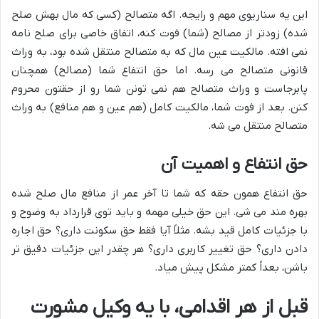
این یه سناریوی مهم و رایجه. اگه متصالح (کسی که مال بهش صلح
شده) زودتر از مصالح (شما) فوت کنه، اتفاق خاصی برای صلح نامه
نمی افته. مالکیت عین مال که به متصالح منتقل شده بود، به وراث
قانونی متصالح می رسه. اما حق انتفاع شما (مصالح) همچنان
پابرجاست و وراث متصالح هم نمی تونن شما رو از حقتون محروم
کنن. بعد از فوت شما، مالکیت کامل (هم عین و هم منافع) به وراث
متصالح منتقل می شه.
حق انتفاع و اهمیت آن
حق انتفاع همون حقه که شما تا آخر عمر از منافع مال صلح شده
بهره مند می شی. این حق خیلی مهمه و باید توی قرارداد به وضوح و
با جزئیات کامل قید بشه. مثلاً آیا فقط حق سکونت داری؟ حق اجاره
دادن داری؟ حق تغییر کاربری داری؟ هر چقدر این جزئیات دقیق تر
باشن، بعداً کمتر مشکل پیش میاد.
قبل از هر اقدامی، با یه وکیل مشورت