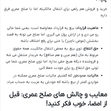
خرید و فروش هم راهی برای انتقال مالکیته، اما با صلح عمری فرق
داره:
ماهیت قرارداد:
بیع یه قرارداد معاوضه است؛ یعنی شما مالی
رو می دی و در ازاش پول می گیری. اما صلح می تونه به قصد
بخشش (عوض ناچیز) یا حتی برای رفع اختلاف باشه.
حق انتفاع:
توی بیع، به محض انتقال مالکیت، همه حقوق
مربوط به مال (هم عین و هم منافع) به خریدار منتقل می شه
و فروشنده دیگه هیچ حقی نداره. اما توی صلح عمری، شما می
تونی حق انتفاع رو برای خودت حفظ کنی.
مالیات:
همونطور که گفتیم، مالیات صلح عمری ممکنه در
مواردی کمتر از بیع باشه که خودش یه مزیت به حساب میاد.
معایب و چالش های صلح عمری: قبل
از امضا، خوب فکر کنید!