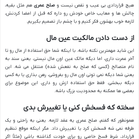
هیچ قراردادی بی عیب و نقص نیست و
صلح عمری
هم مثل بقیه،
چالش ها و معایب خاص خودش رو داره که قبل از امضا کردنش،
لازمه خوب بهشون فکر کنیم و با چشم باز تصمیم بگیریم.
از دست دادن مالکیت عین مال
این شاید مهمترین نکته باشه. با اینکه شما حق استفاده از مال رو تا
آخر عمرت داری، اما دیگه مالک عین اون مال نیستی. یعنی سند به
نام متصالح (کسی که صلح به نفعش شده) منتقل می شه. این
یعنی شما دیگه نمی تونی اون مال رو بفروشی، رهن بذاری یا به کسی
دیگه ببخشی. فقط حق استفاده ازش رو داری. این موضوع برای
بعضی ها ممکنه یه محدودیت بزرگ باشه.
سخته که فسخش کنی یا تغییرش بدی
همونطور که گفتم، صلح عمری یه عقد لازمه. یعنی به راحتی و یک
طرفه نمی شه فسخش کرد یا تغییرش داد. مگر اینکه موقع تنظیم
قرارداد، شرط فسخ خاصی رو برای خودت گذاشته باشی (مثلاً اگر