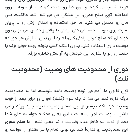
فرزند ناسپاسی کرده و اون ها رو اذیت کرده یا از خونه بیرون
انداخته. توی صلح عمری، این مشکل حل می شه. شما مالکیت عین
مال رو منتقل می کنی، اما حق استفاده و انتفاع ازش رو تا پایان
عمرت برای خودت حفظ می کنی. یعنی تا وقتی زنده ای، می تونی توی
خونه ای که صلح کردی زندگی کنی، اجاره اش بدی یا ازش هر جور که
دوست داری استفاده کنی، بدون اینکه کسی بتونه بهت حرفی بزنه یا
حقت رو زیر پا بذاره. این خودش یه آرامش خاطره بزرگه.
دوری از محدودیت های وصیت (محدودیت
ثلث)
توی قانون ما، آدم می تونه وصیت نامه بنویسه، اما یه محدودیت
بزرگ داره: فقط می شه تا یک سوم (ثلث) اموال رو برای بعد از فوت
وصیت کرد. اگه بیشتر از این مقدار وصیت کنیم، باید ورثه راضی
باشن تا وصیت اجرا بشه. خب این یعنی ممکنه خواسته های شما
بعد از فوت به خاطر عدم رضایت ورثه عملی نشه. اما
صلح عمری
این محدودیت رو نداره! شما می تونی تمام یا هر مقدار از اموالت رو