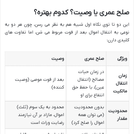
صلح عمری یا وصیت؟ کدوم بهتره؟
این دو تا توی نگاه اول شبیه هم به نظر می رسن، چون هر دو به
نوعی به انتقال اموال بعد از فوت مربوط می شن، اما تفاوت های
کلیدی دارن:
ویژگی
صلح عمری
وصیت
در زمان حیات
زمان
مصالح (انتقال
بعد از فوت موصی (وصیت
انتقال
عین)، با حفظ حق
کننده)
مالکیت
انتفاع برای او
بدون محدودیت
محدود به یک سوم (ثلث)
محدودیت
(می توان همه
اموال، مازاد بر آن نیازمند
مقدار
اموال را صلح کرد)
رضایت وراث است