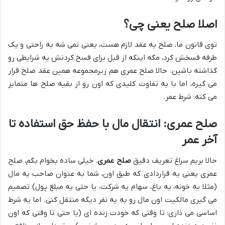
اصلا صلح یعنی چی؟
توی قانون ما، صلح یه عقد لازم هست، یعنی نمی شه به راحتی و یک
طرفه فسخش کرد، مگه اینکه از قبل برای فسخ کردنش یه شرایطی رو
گذاشته باشین. حالا صلح عمری هم زیرمجموعه همین عقد صلح قرار
می گیره، اما با یه تفاوت کلیدی که اون رو از بقیه صلح ها متمایز
می کنه: شرط عمر.
صلح عمری: انتقال مال با حفظ حق استفاده تا
آخر عمر
حالا بریم سراغ تعریف دقیق
صلح عمری
. خیلی ساده بخوام بگم، صلح
عمری یعنی یه قراردادی که طبق اون، شما به عنوان صاحب یه مال
(مثلا یه خونه، یه باغ، سهام یه شرکت، یا حتی یه مبلغ پول) تصمیم
می گیری مالکیت اون مال رو به یه نفر دیگه منتقل کنی. اما یه شرط
اساسی می ذاری: تا وقتی که خودت زنده ای (یا حتی تا وقتی که اون