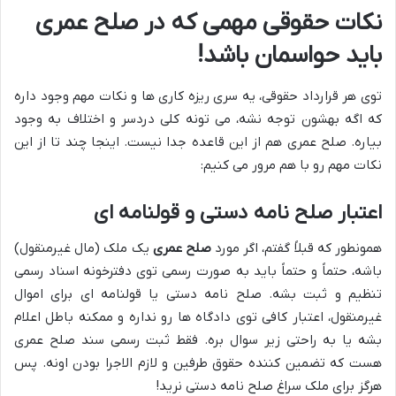
نکات حقوقی مهمی که در صلح عمری
باید حواسمان باشد!
توی هر قرارداد حقوقی، یه سری ریزه کاری ها و نکات مهم وجود داره
که اگه بهشون توجه نشه، می تونه کلی دردسر و اختلاف به وجود
بیاره. صلح عمری هم از این قاعده جدا نیست. اینجا چند تا از این
نکات مهم رو با هم مرور می کنیم:
اعتبار صلح نامه دستی و قولنامه ای
همونطور که قبلاً گفتم، اگر مورد
صلح عمری
یک ملک (مال غیرمنقول)
باشه، حتماً و حتماً باید به صورت رسمی توی دفترخونه اسناد رسمی
تنظیم و ثبت بشه. صلح نامه دستی یا قولنامه ای برای اموال
غیرمنقول، اعتبار کافی توی دادگاه ها رو نداره و ممکنه باطل اعلام
بشه یا به راحتی زیر سوال بره. فقط ثبت رسمی سند صلح عمری
هست که تضمین کننده حقوق طرفین و لازم الاجرا بودن اونه. پس
هرگز برای ملک سراغ صلح نامه دستی نرید!