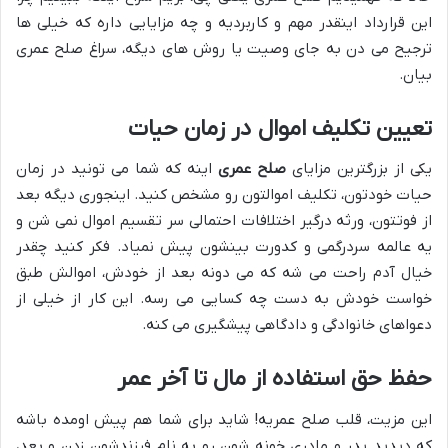
این قرارداد اینقدر مهم و کاربردیه و چه مزایایی داره که خیلی ها
ترجیح می دن به جای وصیت یا روش های دیگه، سراغ صلح عمری
بیان.
تعیین تکلیف اموال در زمان حیات
یکی از بزرگترین مزایای
صلح عمری
اینه که شما می تونید در زمان
حیات خودتون، تکلیف اموالتون رو مشخص کنید. اینجوری دیگه بعد
از فوتتون، ورثه درگیر اختلافات احتمالی سر تقسیم اموال نمی شن و
یه عالمه سردرگمی و کدورت بینشون پیش نمیاد. فکر کنید چقدر
خیال آدم راحت می شه که می دونه بعد از خودش، اموالش طبق
خواست خودش به دست چه کسایی می رسه. این کار از خیلی از
دعواهای خانوادگی و دادگاهی پیشگیری می کنه.
حفظ حق استفاده از مال تا آخر عمر
این مزیت، قلب صلح عمریه! شاید برای شما هم پیش اومده باشه
که دیدید پدر و مادری خونه شون رو به نام فرزندشون زدن و بعد،