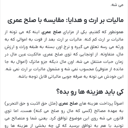
می شه.
مالیات بر ارث و هدایا: مقایسه با صلح عمری
همونطور که گفتیم، یکی از مزایای
صلح عمری
اینه که می تونه از
مالیات بر ارث کم کنه. مالیات بر ارث بعد از فوت به اموالی که به
ورثه می رسه تعلق می گیره و نرخ اون بسته به طبقه وراث و ارزش
مال، متفاوته. از اونجایی که توی صلح عمری، مالکیت عین مال در
زمان حیات منتقل می شه، اون مال دیگه جزو ماترک (اموال به جا
مانده از متوفی) محسوب نمی شه و مشمول مالیات بر ارث نمی شه.
این خودش می تونه یه صرفه جویی مالیاتی قابل توجه باشه.
کی باید هزینه ها رو بده؟
اصولاً پرداخت هزینه های
صلح عمری
(مثل حق الثبت و حق التحریر)
به عهده مصالح (کسی که مال رو صلح می کنه) هست، اما توی
قانون می شه روی این موضوع توافق کرد. یعنی شما و متصالح می
تونید با هم به توافق برسید که کی چه بخشی از هزینه ها رو