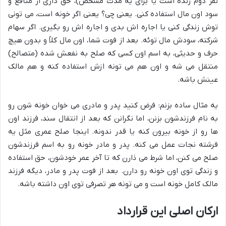
نفر دوم زنده است یا برای یه مدت مشخص)، حق داری از منافع و
سود اون مال استفاده کنی. یعنی چی؟ یعنی اگر خونه است، می تونی
توش زندگی کنی یا اجاره اش بدی و اجاره اش رو بگیری. اگر سهام
شرکته، سودش مال توئه. بعد از فوت شما، اون مال کلاً و بدون هیچ
حرف و حدیثی، به اسم اون کسی که صلح به نفعش شده (متصالح)
منتقل می شه و اون هم می تونه ازش استفاده کنه و هم مالک
عینش باشه.
یه مثال ساده بزنم: فرض کنید پدر و مادری می خوان خونه شون رو
به نام فرزندشون بزنن، اما نگرانن که بعد از انتقال سند، فرزند اون
ها رو از خونه بیرون کنه یا قدر ندونه. اینجا صلح عمری مثل یه
فرشته نجات عمل می کنه. پدر و مادر خونه رو به اسم فرزندشون
صلح می کنن، اما شرط می ذارن که تا آخر عمر خودشون، حق استفاده
و زندگی توی اون خونه رو دارن. بعد از فوت پدر و مادر، دیگه فرزند
مالک کامل خونه است و می تونه هر تصرفی توی اون داشته باشه.
ارکان اصلی این قرارداد