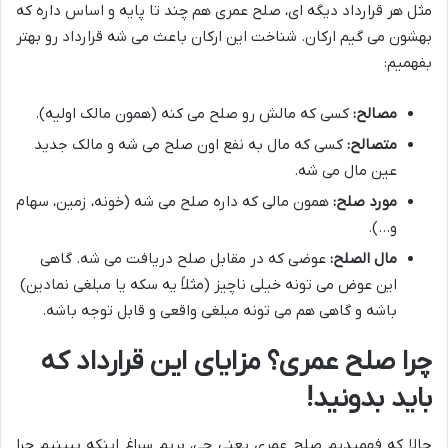
مثل هر قرارداد دیگه ای، صلح عمری هم چند تا پایه و اساس داره که
بهشون می گیم ارکان. شناخت این ارکان باعث می شه قرارداد رو بهتر
بفهمیم:
مصالح:
کسی که مالش رو صلح می کنه (همون مالک اولیه).
متصالح:
کسی که مال به نفع اون صلح می شه و مالک جدید
عین مال می شه.
مورد صلح:
همون مالی که داره صلح می شه (خونه، زمین، سهام
و…).
مال الصلح:
عوضی که در مقابل صلح دریافت می شه. گاهی
این عوض می تونه خیلی ناچیز (مثلاً یه سکه یا مبلغی نمادین)
باشه و گاهی هم می تونه مبلغی واقعی و قابل توجه باشه.
چرا صلح عمری؟ مزایای این قرارداد که
باید بدونید!
حالا که فهمیدیم صلح عمری یعنی چی، بریم سراغ اینکه ببینیم چرا