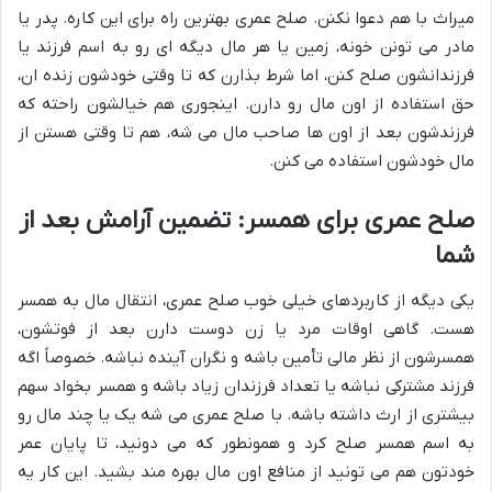
میراث با هم دعوا نکنن. صلح عمری بهترین راه برای این کاره. پدر یا
مادر می تونن خونه، زمین یا هر مال دیگه ای رو به اسم فرزند یا
فرزندانشون صلح کنن، اما شرط بذارن که تا وقتی خودشون زنده ان،
حق استفاده از اون مال رو دارن. اینجوری هم خیالشون راحته که
فرزندشون بعد از اون ها صاحب مال می شه، هم تا وقتی هستن از
مال خودشون استفاده می کنن.
صلح عمری برای همسر: تضمین آرامش بعد از
شما
یکی دیگه از کاربردهای خیلی خوب صلح عمری، انتقال مال به همسر
هست. گاهی اوقات مرد یا زن دوست دارن بعد از فوتشون،
همسرشون از نظر مالی تأمین باشه و نگران آینده نباشه. خصوصاً اگه
فرزند مشترکی نباشه یا تعداد فرزندان زیاد باشه و همسر بخواد سهم
بیشتری از ارث داشته باشه. با صلح عمری می شه یک یا چند مال رو
به اسم همسر صلح کرد و همونطور که می دونید، تا پایان عمر
خودتون هم می تونید از منافع اون مال بهره مند بشید. این کار یه