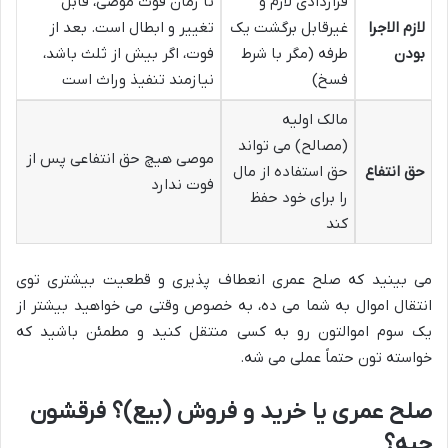
قراردادی لازم و
تا زمان فوت موصی، قابل
لازم الاجرا
غیرقابل برگشت یک
تغییر و ابطال است. بعد از
بودن
طرفه (مگر با شرط
فوت، اگر بیش از ثلث باشد،
فسخ)
نیازمند تنفیذ وراث است
مالک اولیه
(مصالح) می تواند
موصی هیچ حق انتفاعی پس از
حق انتفاع
حق استفاده از مال
فوت ندارد
را برای خود حفظ
کند
می بینید که صلح عمری انعطاف پذیری و قطعیت بیشتری توی
انتقال اموال به شما می ده، به خصوص وقتی می خواهید بیشتر از
یک سوم اموالتون رو به کسی منتقل کنید و مطمئن باشید که
خواسته تون حتماً عملی می شه.
صلح عمری یا خرید و فروش (بیع)؟ فرقشون
چیه؟