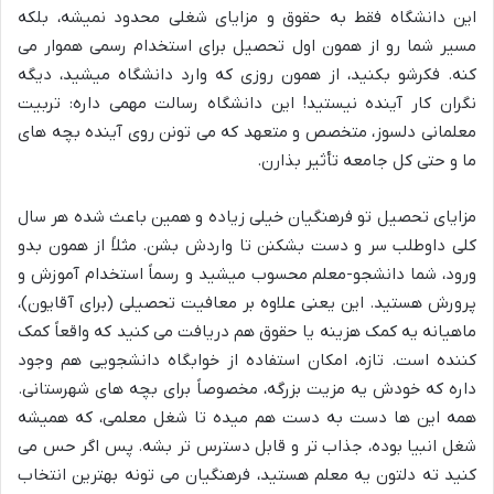
این دانشگاه فقط به حقوق و مزایای شغلی محدود نمیشه، بلکه
مسیر شما رو از همون اول تحصیل برای استخدام رسمی هموار می
کنه. فکرشو بکنید، از همون روزی که وارد دانشگاه میشید، دیگه
نگران کار آینده نیستید! این دانشگاه رسالت مهمی داره: تربیت
معلمانی دلسوز، متخصص و متعهد که می تونن روی آینده بچه های
ما و حتی کل جامعه تأثیر بذارن.
مزایای تحصیل تو فرهنگیان خیلی زیاده و همین باعث شده هر سال
کلی داوطلب سر و دست بشکنن تا واردش بشن. مثلاً از همون بدو
ورود، شما دانشجو-معلم محسوب میشید و رسماً استخدام آموزش و
پرورش هستید. این یعنی علاوه بر معافیت تحصیلی (برای آقایون)،
ماهیانه یه کمک هزینه یا حقوق هم دریافت می کنید که واقعاً کمک
کننده است. تازه، امکان استفاده از خوابگاه دانشجویی هم وجود
داره که خودش یه مزیت بزرگه، مخصوصاً برای بچه های شهرستانی.
همه این ها دست به دست هم میده تا شغل معلمی، که همیشه
شغل انبیا بوده، جذاب تر و قابل دسترس تر بشه. پس اگر حس می
کنید ته دلتون یه معلم هستید، فرهنگیان می تونه بهترین انتخاب