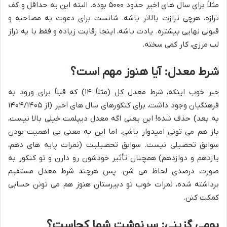
مثلاً برای سال های اخیر حدود ۵۰۰۰ بوده. البته این یه حداقل و کف
ترازه، هرچی ترازت بالاتر باشه، شانست برای دعوت به مصاحبه و
قبولی نهایی بیشتره. یادت باشه، اینجا رقابت زیاده و فقط با یه تراز
لب مرزی، کار کمی سخته.
شرط معدل: آیا هنوز مهم است؟
خبر خوب اینکه، شرط معدل کل (مثلاً ۱۴) که قبلاً برای ورود به
فرهنگیان وجود داشت، برای کنکورهای سال های اخیر (از ۱۴۰۴/۱۴۰۵
به بعد) حذف شده! این یعنی اگه معدل دیپلمت خیلی بالا نیست،
باز هم می تونی امیدوار باشی. اما این به معنی بی اهمیت بودن
سوابق تحصیلی نیست. سوابق تحصیلیت (نمرات پایه های دهم،
یازدهم و دوازدهم) همچنان تأثیر خودشون رو دارن و تو کنکور به
صورت درصدی لحاظ می شن. پس هرچند شرط معدل مستقیم
برداشته شده، نمرات خوب تو دبیرستان هنوز هم می تونن حسابی
کمکت کنن.
بومی گزینی: سرنوشت شما کجاست؟