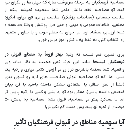
مصاحبه فرهنگیان یه مرحله سرنوشت سازه که خیلی ها رو نگران می
کنه. تو مصاحبه، فقط دانش علمی شما سنجیده نمیشه، بلکه از
سلامت جسمانی (معاینات پزشکی)، سلامت روانی، فن بیان، انگیزه
معلمی، اطلاعات عمومی و دینی، و حتی طرز پوشش و رفتارت، همه و
همه ارزیابی میشه. اونا می خوان یه معلم خوب و بااخلاق و متعهد
رو انتخاب کنن، نه فقط یه دانش آموز درس خون.
برای همین هم هست که
رتبه بهتر لزوماً به معنای قبولی در
فرهنگیان نیست!
شاید این حرف کمی عجیب به نظر بیاد، ولی
واقعیه. شما ممکنه بالاترین تراز رو تو آزمون کتبی بیاری و رتبه یک
بشی، اما اگه تو مصاحبه نتونی صلاحیت های لازم رو نشون بدی
(مثلاً از نظر اخلاقی یا اعتقادی مشکل داشته باشی، یا فن بیان
ضعیفی داشته باشی)، ممکن بود تو رد بشی و کسی با رتبه پایین تر
اما با عملکرد بهتر تو مصاحبه، قبول بشه. مصاحبه یه بخش ۵۰
درصدی از نمره نهاییه، پس دست کم نگیرش!
آیا سهمیه مناطق در قبولی فرهنگیان تأثیر