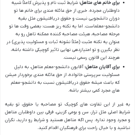
برای خانم های متاهل:
شرایط ثبت نام و پذیرش کاملاً شبیه
داوطلبان مجرده. خبری از حق عائله مندی برای خانم ها تو
دوران دانشجویی نیست و حقوق دریافتیشون مثل بقیه
دانشجو-معلماست. اما یه نکته ریز هست: بعضی وقت ها تو
مرحله مصاحبه، هیئت مصاحبه کننده ممکنه تاهل رو به
عنوان یه نکته مثبت (مثلاً نشونه ثبات و مسئولیت پذیری) در
نظر بگیرن و تو امتیازدهی نهایی تاثیر کوچیکی داشته باشه،
هرچند این قانون رسمی نیست.
برای آقایان متاهل:
آقایون دانشجو-معلم متاهل، به دلیل
مسئولیت سرپرستی خانواده، از حق عائله مندی برخوردار میشن
که باعث میشه حقوق دریافتیشون نسبت به دانشجو-معلم
های مجرد کمی بیشتر باشه.
به غیر از این تفاوت های کوچیک تو مصاحبه یا حقوق، تو بقیه
شرایط اصلی مثل تراز، سن و بومی گزینی، فرقی بین داوطلبان متاهل
و مجرد وجود نداره. پس اگه متاهل هستید و شرایط رو دارید، نگران
نباشید و با خیال راحت برای فرهنگیان اقدام کنید.