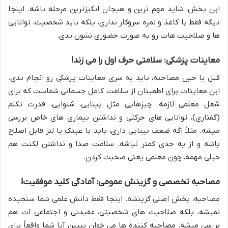
این بخش، شاید مهم ترین و هیجان انگیزترین مرحله باشه. اینجا
دیگه فقط با کاغذ و نمره سروکار نداری، بلکه باید شخصیت، توانایی
ها و صلاحيت هات رو به صورت حضوری نشون بدی.
معاینات پزشکی: سلامتی حرف اول را می زند!
قبل یا حین مصاحبه، باید یه سری معاینات پزشکی رو انجام بدی.
این معاینات برای اطمینان از سلامت کامل جسمانی شماست که برای
شغل معلمی لازمه. چیزهایی مثل بینایی، شنوایی، قدرت تکلم
(گفتاری)، توانایی های حرکتی و نداشتن بیماری های خاص بررسی
میشه. مثلاً اگه ضعف بینایی داری، باید با عینک یا لنز قابل اصلاح
باشه و از یه حدی کمتر نباشه. سلامت صدا و نداشتن لکنت هم
خیلی مهمه، چون معلمی یعنی صحبت کردن.
مصاحبه تخصصی و گزینش عمومی: آمادگی کلید موفقیت!
مصاحبه، بخش اصلی گزینشه. اینجا فقط دانش علمی شما سنجیده
نمیشه، بلکه صلاحیت های شخصیتی، عقیدتی و اجتماعی ات هم
بررسی میشه. مصاحبه کننده ها می خوان ببینن آیا شما واقعاً برای