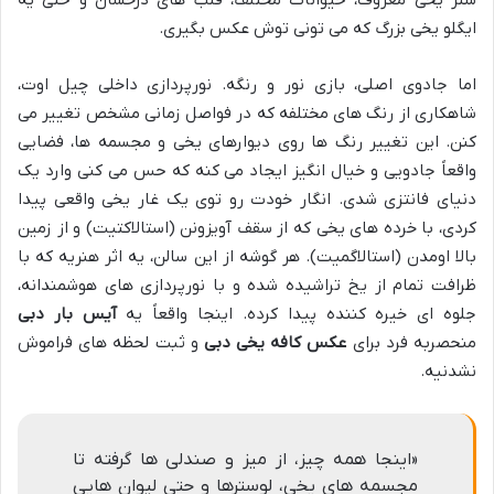
ایگلو یخی بزرگ که می تونی توش عکس بگیری.
اما جادوی اصلی، بازی نور و رنگه. نورپردازی داخلی چیل اوت،
شاهکاری از رنگ های مختلفه که در فواصل زمانی مشخص تغییر می
کنن. این تغییر رنگ ها روی دیوارهای یخی و مجسمه ها، فضایی
واقعاً جادویی و خیال انگیز ایجاد می کنه که حس می کنی وارد یک
دنیای فانتزی شدی. انگار خودت رو توی یک غار یخی واقعی پیدا
کردی، با خرده های یخی که از سقف آویزونن (استالاکتیت) و از زمین
بالا اومدن (استالاگمیت). هر گوشه از این سالن، یه اثر هنریه که با
ظرافت تمام از یخ تراشیده شده و با نورپردازی های هوشمندانه،
جلوه ای خیره کننده پیدا کرده. اینجا واقعاً یه
آیس بار دبی
منحصربه فرد برای
عکس کافه یخی دبی
و ثبت لحظه های فراموش
نشدنیه.
«اینجا همه چیز، از میز و صندلی ها گرفته تا
مجسمه های یخی، لوسترها و حتی لیوان هایی