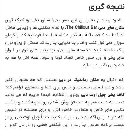
نتیجه گیری
بالاخره رسیدیم به پایان این سفر یخی!
سالن یخی رمانتیک ترین
مکان های دبی The Chillout Bar
، با تمام شگفتی ها و زیبایی هاش،
نه فقط یه کافه، بلکه یه تجربه کامله. اینجا فرصتیه که از گرمای
سوزان دبی فرار کنید و قدم به دنیایی بذارید که همش از یخ و نور و
رنگ ساخته شده. مجسمه های یخی، نوشیدنی های گرم در لیوان
های یخی و اون حس خاص تضاد گرما و سرما، همه اش با هم یه
خاطره بی نظیر می سازه.
اگه دنبال یه
مکان رمانتیک در دبی
هستین که هم هیجان انگیز
باشه و هم فضایی صمیمی و خاص برای شما و عشقتون فراهم کنه،
کافه یخی چیل اوت دبی
بهترین انتخابه. اینجا جاییه که می تونید
دست به دست هم، یه شب فراموش نشدنی رو تجربه کنید و با ثبت
عکس های خاص و متفاوت، خاطره اش رو برای همیشه تو قلبتون
نگه دارید. پس اگه به دبی سفر می کنید، حتماً
چیل اوت دبی
رو تو
لیست برنامه هاتون بذارید و این شگفتی قطبی رو در دل کویر از