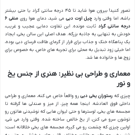
تصور کنید! بیرون هوا شاید تا ۴۵ درجه سانتی گراد یا حتی بیشتر
باشه، اما وقتی وارد
چیل اوت دبی
می شید، دمای هوا روی
منفی ۶
درجه سانتی گراد
ثابت مونده. این تفاوت دمایی عجیب و غریب،
خودش به تنهایی یه جاذبه بزرگه. هدف اصلی این سالن یخی، ایجاد
یک پناهگاه خنک و جذاب برای فرار از گرمای طاقت فرسای دبی بوده،
اما خیلی زود تبدیل به محلی برای تجربه های خاص، به خصوص برای
زوج ها و خانواده ها شد.
معماری و طراحی بی نظیر: هنری از جنس یخ
و نور
چیزی که
رستوران یخی دبی
رو واقعاً خاص می کنه، معماری و طراحی
داخلی فوق العادشه. اینجا همه چیز، از میز و صندلی ها گرفته تا
مجسمه های یخی، لوسترها و حتی لیوان هایی که نوشیدنی هاتون رو
توشون سرو می کنن، از یخ خالص ساخته شده. وقتی وارد می شی،
اولین چیزی که چشمت رو می گیره، مجسمه های یخی خلاقانه است؛
شتر یخی معروف، حیوانات مختلف، قلب های درخشان و حتی یه