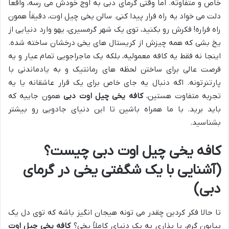
خاص و متفاوته. اما وقتی گرمای دبی به اوج خودش می رسه، واقعاً
دلت می خواد یه راه فرار پیدا کنی. سالن یخی چیل اوت، دقیقاً همون
راه فراره! فکرش رو بکنید، توی یک شهر گرمسیری، یهو وارد دنیایی از
یخ بشی که همه چیزش از کریستال های یخی درخشان ساخته شده.
اینجا نه فقط یه کافه معمولیه، بلکه یک ماجراجویی تمام عیار و یه
فرصت عالی برای ساختن لحظه های رمانتیک و به یادماندنی با
پارتنرتونه. اگه دنبال یه جای خاص برای یک قرار عاشقانه یا یه
تجربه متفاوت هستین،
کافه یخی چیل اوت دبی
همون جاییه که
باید برید. با ما همراه باشین تا این دنیای جادویی رو بیشتر
بشناسید.
کافه یخی چیل اوت دبی چیست؟
(آشنایی با یک شگفتی یخی در گرمای
دبی)
تا حالا فکر کردین چقدر می تونه هیجان انگیز باشه که توی دل یک
بیابون گرم، پا بذاری به یک دنیای کاملاً یخی؟
کافه یخی چیل اوت