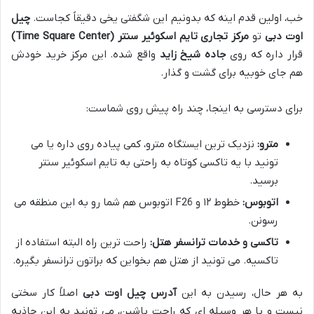
خب، اولین قدم اینه که بدونیم این شگفتی یخی دقیقاً کجاست.
چیل
اوت دبی
تو
مرکز تجاری تایم اسکوئیر سنتر (Time Square Center)
قرار داره که روی
جاده شیخ زاید
واقع شده. این مرکز خرید خودش
هم جای خوبیه برای گشت و گذار.
برای دسترسی به اینجا، چند راه پیش روی شماست:
مترو:
نزدیک ترین ایستگاه مترو، کمی پیاده روی داره یا می
تونید با یه تاکسی کوتاه به راحتی به تایم اسکوئیر سنتر
برسید.
اتوبوس:
خطوط ۱۲ و F26 اتوبوس هم شما رو به این منطقه می
رسونن.
تاکسی و خدمات ترانسفر هتل:
راحت ترین راه البته استفاده از
تاکسیه. می تونید از هتل هم بخواین که براتون ترانسفر بگیره.
به هر حال، رسیدن به این
آدرس چیل اوت دبی
اصلاً کار سختی
نیست و با هر وسیله ای که راحت باشین، می تونید به این جاذبه