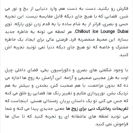
فکرش رو بکنید، دست به دست هم، وارد دنیایی از یخ و نور می
شین. فضایی که با هیچ جای دیگه قابل مقایسه نیست. این تجربه
حسی و بصری، فراتر از یه شام ساده یا یه قدم زدن توی پارکه. توی
Chillout Ice Lounge Dubai
، هر لحظه می تونه یه خاطره جدید
بسازه. این محیط منحصربه فرد، فرصتی عالی برای ایجاد یک خاطره
مشترک و خاصه که تو هیچ جای دیگه دنیا نمی تونید تجربه اش
کنید.
با وجود شگفتی های بصری و دکوراسیون یخی، فضای داخلی چیل
اوت به طرز عجیبی صمیمی و آرامه. این آرامش به زوج ها اجازه می
ده که بدون مزاحمت، با هم صحبت کنن، بخندن و بیشتر به هم
نزدیک بشن. نورپردازی ملایم و تغییر رنگ ها، فضایی رو خلق می کنه
که حس می کنی تو یک داستان پریان زمستانی هستی. اینجاست که
تفریحات رمانتیک دبی برای زوج ها
معنی جدیدی پیدا می کنه و شما
می تونید لحظه های عاشقانه ای رو تجربه کنید که تا سال ها
فراموش نمی کنید.