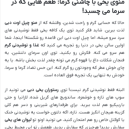
منوی یخی با چاشنی گرما: طعم هایی که در
سرما می چسبد!
حالا که حسابی گرم و راحت شدین، وقتشه که از
منو چیل اوت دبی
لذت ببرین. شاید فکر کنید توی یک کافه یخی فقط نوشیدنی های
سرد سرو میشه، اما چیل اوت دبی این قاعده رو شکسته! اینجا، شما
اولین سالن یخی در دنیا رو تجربه می کنید که
غذا و نوشیدنی گرم
هم سرو می کنه. فکرش رو بکنید، توی اون سرمای دلنشین، یه
فنجان شکلات داغ یا قهوه گرم می تونه چقدر لذت بخش باشه. یا یه
چای خوش عطر که وجودتون رو گرم کنه. این حس تضاد گرما و سرما،
خودش به تنهایی یک تجربه فوق العاده است.
البته فقط نوشیدنی گرم نیست! توی
رستوران یخی دبی
می تونید از
سوپ های تازه و خوشمزه، ساندویچ های گریل شده، لازانیا و حتی
باربیکیو هم لذت ببرید. برای طرفدارهای شیرینی و دسر هم کلی
گزینه هیجان انگیز هست. تازه، اگه دلتون خواست یه نوشیدنی خنک
یا کوکتل خاص رو هم امتحان کنید، می تونید اونو تو
لیوان های یخی
سفارش بدید! هرچیزی که سفارش بدید، طعمش تو این محیط یخی،