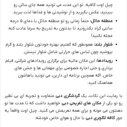
چیل اوت کافیه. تو این مدت می تونید همه جای سالن رو
ببینید، عکس بگیرید و از نوشیدنی ها و غذاها لذت ببرید.
منطقه حائل:
حتماً زمانی رو تو منطقه حائل با دمای ۵ درجه
سانتی گراد بگذرونید تا بدنتون به تدریج به سرما عادت کنه.
عجله نکنید!
شلوار بلند:
همونطور که گفتیم، بهتره خودتون شلوار بلند و گرم
بپوشید چون لباس های حرارتی شامل شلوار نیستن.
رویدادها:
این مکان عالیه برای برگزاری رویدادهای شرکتی، فیلم
برداری و حتی اجاره خصوصی برای مهمانی ها و جشن های
خاص. اگه همچین برنامه ای دارین، می تونید باهاشون
هماهنگ کنید.
با رعایت این نکات، یک
گردشگری دبی
متفاوت و تجربه ای بی نظیر
رو تو یکی از
مکان های تفریحی دبی
خواهید داشت که تا مدت ها تو
ذهنتون می مونه و برای همه تعریفش می کنید. چیل اوت واقعاً یه
جور
کافه لاکچری دبی
با حال و هوای خاص خودشه.