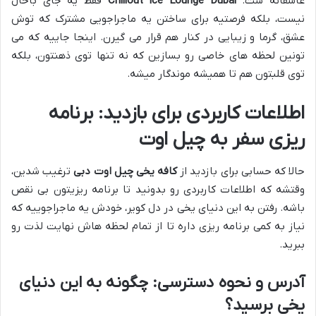
عاشقانه ست.
Chillout Ice Lounge Dubai
فقط یه جای باحال
نیست، بلکه فرصتیه برای ساختن یه ماجراجویی مشترک که توش
عشق، گرما و زیبایی در کنار هم قرار می گیرن. اینجا جاییه که می
تونین لحظه های خاصی رو بسازین که نه تنها توی ذهنتون، بلکه
توی قلبتون هم تا همیشه موندگار میشه.
اطلاعات کاربردی برای بازدید: برنامه
ریزی سفر به چیل اوت
حالا که حسابی برای بازدید از
کافه یخی چیل اوت دبی
ترغیب شدین،
وقتشه که اطلاعات کاربردی رو بدونید تا برنامه ریزیتون بی نقص
باشه. رفتن به این دنیای یخی در دل کویر، خودش یه ماجراجوییه که
نیاز به کمی برنامه ریزی داره تا از تمام لحظه هاش نهایت لذت رو
ببرید.
آدرس و نحوه دسترسی: چگونه به این دنیای
یخی برسید؟