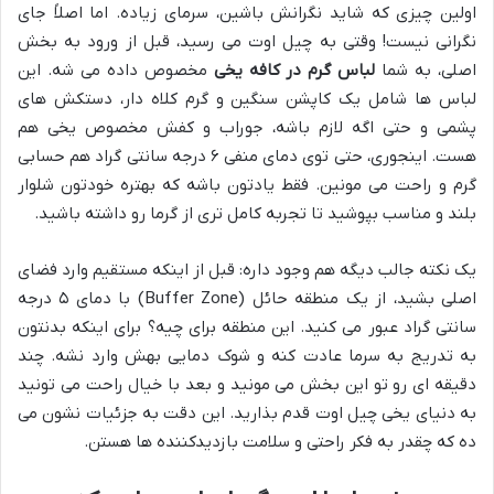
اولین چیزی که شاید نگرانش باشین، سرمای زیاده. اما اصلاً جای
نگرانی نیست! وقتی به چیل اوت می رسید، قبل از ورود به بخش
اصلی، به شما
لباس گرم در کافه یخی
مخصوص داده می شه. این
لباس ها شامل یک کاپشن سنگین و گرم کلاه دار، دستکش های
پشمی و حتی اگه لازم باشه، جوراب و کفش مخصوص یخی هم
هست. اینجوری، حتی توی دمای منفی ۶ درجه سانتی گراد هم حسابی
گرم و راحت می مونین. فقط یادتون باشه که بهتره خودتون شلوار
بلند و مناسب بپوشید تا تجربه کامل تری از گرما رو داشته باشید.
یک نکته جالب دیگه هم وجود داره: قبل از اینکه مستقیم وارد فضای
اصلی بشید، از یک منطقه حائل (Buffer Zone) با دمای ۵ درجه
سانتی گراد عبور می کنید. این منطقه برای چیه؟ برای اینکه بدنتون
به تدریج به سرما عادت کنه و شوک دمایی بهش وارد نشه. چند
دقیقه ای رو تو این بخش می مونید و بعد با خیال راحت می تونید
به دنیای یخی چیل اوت قدم بذارید. این دقت به جزئیات نشون می
ده که چقدر به فکر راحتی و سلامت بازدیدکننده ها هستن.