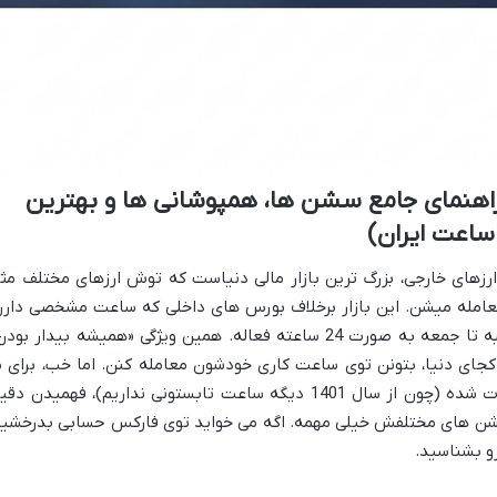
راهنمای جامع سشن ها، همپوشانی ها و بهترین
 ساعت ایران)
ون بازار تبادل ارزهای خارجی، بزرگ ترین بازار مالی دنیاست که توش ارزهای مختلف مث
س معامله میشن. این بازار برخلاف بورس های داخلی که ساعت مشخصی دارن
یه جورایی هیچ وقت نمی خوابه و از دوشنبه تا جمعه به صورت 24 ساعته فعاله. همین ویژگی «همیشه بیدار بو
جای دنیا، بتونن توی ساعت کاری خودشون معامله کنن. اما خب، برای م
ایرانی ها که یه ذره قضیه ساعت ها متفاوت شده (چون از سال 1401 دیگه ساعت تابستونی نداریم)، فهمیدن د
سشن های مختلفش خیلی مهمه. اگه می خواید توی فارکس حسابی بدرخشید
رو بشناسید.