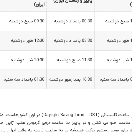
پاییز و زمستان ایران)
)
ایران)
به
00:30 بامداد دوشنبه
09:30 صبح دوشنبه
به
03:30 بامداد دوشنبه
12:30 ظهر دوشنبه
به
11:30 صبح دوشنبه
20:30 شب دوشنبه
نبه
16:30 بعدازظهر دوشنبه
01:30 بامداد سه شنبه
این تفاوت های ساعتی به خاطر قانون تغییر ساعت تابستانی (Daylight Saving Time – DST) در اون کشورهاست
یه ساعت جلو می کشن و تو پاییز یه ساعت برمی گردونن عقب. ژاپن جز
 برای همین سشن توکیو همیشه تو یه ساعت ثابت به وقت ایران باز 