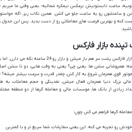
جنوبیه، ساعت تابستونیش برعکس نیمکره شمالیه؛ یعنی وقتی ما میریم ت
 میشن و ساعتشون رو یه ساعت جلو می کشن. همین نکات ریز، اگه حواستو
رست کنه و بهترین فرصت های معاملاتی رو از دست بدید. پس این جدول ر
اشید.
پنده بازار فارکس
تا حالا متوجه شدیم که سشن های مختلف بازار فارکس پشت سر هم باز میشن و بازار رو 24 ساعته نگه می دارن. 
یفته: همپوشانی سشن ها. یعنی چی؟ یعنی یه وقت هایی، دو تا سشن اصل
 موتور قوی همزمان شروع به کار کنن، چقدر قدرت و سرعت بیشتر میشه؟ ت
 مالی بزرگ دنیا همزمان فعال میشن، نقدینگی و حجم معاملات به طر
اد زیادی از بانک ها، موسسات مالی و معامله گرها از دو منطقه مختل
معامله گرها فراهم می کنن چون:
خودش رو تجربه می کنه. این یعنی سفارشات شما سریع تر و با کمترین