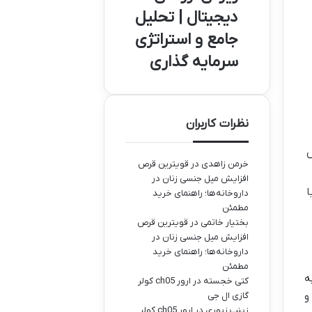
دیجیتال | تحلیل
جامع و استراتژی
سرمایه گذاری
نظرات کاربران
نک سوئیس
خرمن زاهدی
در
قویترین قرص
افزایش میل جنسی زنان در
ا
داروخانه‌ها؛ راهنمای خرید
مطمئن
بختیار خاتمی
در
قویترین قرص
افزایش میل جنسی زنان در
داروخانه‌ها؛ راهنمای خرید
مطمئن
ه
کتی خجسته
در
ارور ch05 کولر
و
گازی ال جی
زینب زیوری
در
ارور ch05 کولر