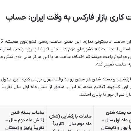
 کاری بازار فارکس به وقت ایران: حساب
همونطور که گفتیم، از سال 1401 دیگه ایران ساعت 
ی (UTC) جلوتره. اما داستان اینجاست که کشورهای مهم دنیا مثل آمریکا و اروپا و حتی استرالی
ن موضوع باعث میشه که اختلاف ساعت ما با این مراکز مالی، توی شش ما
ه ساعت تغییر کنه.
بازگشایی و بسته شدن هر سشن رو به وقت تهران بررسی کنیم. این جدول ب
ون کشورها تنظیم شده، نه ایران. منظور از شش ماه اول سال تقریباً ا
 هم از مهر تا پایان اسفند.
ت بسته شدن
ساعات بسته شدن
ساعات بازگشایی (شش
ماه اول سال –
(شش ماه دوم سال –
ماه دوم سال – تقریباً
اً بهار و تابستان
تقریباً پاییز و زمستان