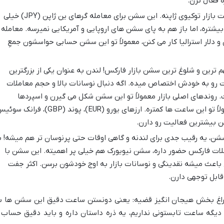
بعد از سیدنی، نوبت بازار توکیوی ژاپنه. این سشن برای معامله گرهای ین ژاپن (JPY) خیلی
یشتره، اما باز هم به پای سشن های اروپایی و آمریکایی نمیرسه. معامله
و دلار استرالیا کار می کنن، معمولاً تو این سشن حسابی حواسشون جمعِ
ترین و شلوغ ترین سشن بازار فارکس! لندن به عنوان یکی از بزرگترین
ات رو به خودش اختصاص میده. اگه دنبال نوسانات بالا و حجم معاملات
روندهای اصلی بازار معمولاً تو این سشن شکل می گیرن و اسپردها
(تفاوت قیمت خرید و فروش) هم معمولاً تو این ساعت ها کمتره. ارزهای یورو (EUR)، پوند (GBP)، فرا
ن، یه رقیب جدی برای لندنه و گاهی اوقات حتی پرنوسان تر هم میشه! ب
عاملات فارکس حضور داره، سشن نیویورک هم خیلی پر اهمیته. این سشن با
اعث میشه نقدینگی و نوسانات بازار به اوج خودشون برسن. اکثر جفت
 قابل توجهی دارن.
 سراغ بخش هیجان انگیز قضیه: یعنی دونستن ساعت دقیق این سشن ها ب
 دیگه ساعت تابستونی نداریم، یه ذره داستان داره و باید دقیق حساب 