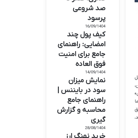
صد شروعی
پرسود
16/09/1404
کیف پول چند
امضایی: راهنمای
جامع برای امنیت
فوق العاده
14/09/1404
ل
نمایش میزان
،
سود در بایننس |
دن»
راهنمای جامع
ا
محاسبه و گزارش
قیق
،
گیری
28/08/1404
خرید نهنگ ارز