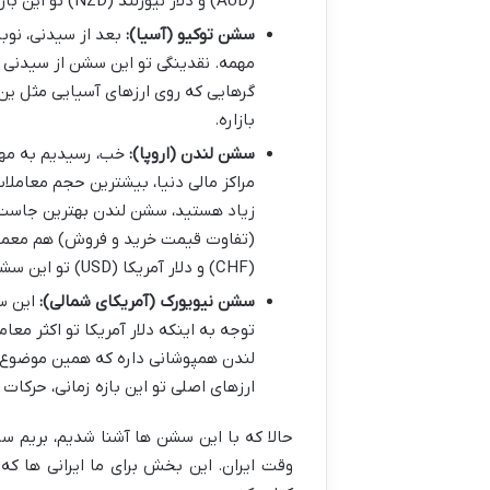
(AUD) و دلار نیوزلند (NZD) تو این بازه فعال ترن.
سشن توکیو (آسیا):
مهمه. نقدینگی تو این سشن از سیدنی ب
گرهایی که روی ارزهای آسیایی مثل ین 
بازاره.
سشن لندن (اروپا):
خب، رسیدیم به مهم 
مراکز مالی دنیا، بیشترین حجم معامل
زیاد هستید، سشن لندن بهترین جاست. 
(CHF) و دلار آمریکا (USD) تو این سشن بیشترین فعالیت رو دارن.
سشن نیویورک (آمریکای شمالی):
این سش
توجه به اینکه دلار آمریکا تو اکثر م
لندن همپوشانی داره که همین موضوع ب
ارزهای اصلی تو این بازه زمانی، حرکات
حالا که با این سشن ها آشنا شدیم، بریم
وقت ایران. این بخش برای ما ایرانی ها که