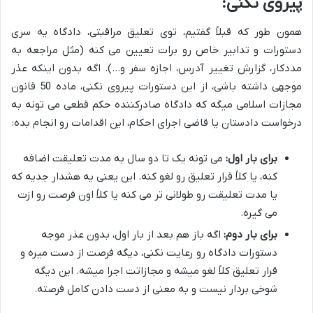
پیروی نکنی:
همون طور که قبلاً گفتیم، توی تعلیق مراقبتی، دادگاه یه سری
دستورات و تدابیر خاص رو برات تعیین می کنه (مثل مراجعه به
مددکار، گزارش تغییر آدرس، اجازه سفر و…). اگه بدون اینکه عذر
موجهی داشته باشی، از این دستورات پیروی نکنی، ماده 50 قانون
مجازات اسلامی میگه که دادگاه صادرکننده حکم قطعی می تونه به
درخواست دادستان یا قاضی اجرای احکام، این اقدامات رو انجام بده:
برای بار اول:
می تونه یک تا دو سال به مدت تعلیقت اضافه
کنه، یا کلاً قرار تعلیق رو لغو کنه. این یعنی یه هشدار جدیه که
یا مدت تعلیقت رو طولانی تر می کنه یا کلاً اون فرصت رو ازت
می گیره.
برای بار دوم:
اگه باز هم بعد از بار اول، بدون عذر موجه
دستورات دادگاه رو رعایت نکنی، دیگه فرصت از دست میره و
قرار تعلیق کلاً لغو میشه و مجازاتت اجرا میشه. این دیگه
شوخی بردار نیست و به معنی از دست دادن کامل فرصته.