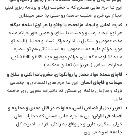
این ها جرم هایی هستن که با خشونت زیاد و برنامه ریزی قبلی
انجام می شن و امنیت جامعه رو خیلی به خطر میندازن.
قدرت نمایی و ایجاد مزاحمت با چاقو یا هر نوع اسلحه دیگه:
هر نوع ایجاد رعب و وحشت با سلاح، و همین طور جرائم علیه
عفت عمومی و تشکیل یا اداره مراکز فساد و فحشا. (البته تو
مورد جرائم علیه عفت عمومی، یه استثنائاتی هم تو تبصره
ماده 47 اومده که برای جرائم موضوع مواد 639 و 640 قانون
مجازات اسلامی (تعزیرات) تعلیق ممکنه.)
قاچاق عمده مواد مخدر یا روانگردان، مشروبات الکلی و سلاح و
مهمات و قاچاق انسان:
این ها جرم های اقتصادی و اجتماعی
بزرگ و سازمان یافته ای هستن که تاثیرات مخربی روی جامعه
دارن.
تعزیر بدل از قصاص نفس، معاونت در قتل عمدی و محاربه و
افساد فی الارض:
این ها جرم هایی هستن که مجازات های
خیلی سنگینی دارن و در واقع به زندگی افراد یا امنیت کل
جامعه ضربه می زنن.