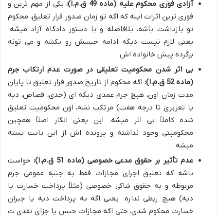
آزادی فوری محکوم علیه (ماده 49 ق.م.ا):
یکی از مهم ترین و
فوری ترین اثرات اینه که اگه تو زمان صدور قرار تعلیق، محکوم
تو بازداشت باشه، بلافاصله و با دستور دادگاه آزاد میشه.
یعنی لازم نیست دیگه ادامه حبسش رو بکشه و می تونه
برگرده پیش خانواده اش.
بی اثر شدن محکومیت تعلیقی در صورت عدم ارتکاب جرم
(ماده 52 ق.م.ا):
اگه محکوم از تاریخ صدور قرار تعلیق تا پایان
مدت زمان اون، هیچ جرم عمدی دیگه ای (حدی، قصاص، دیه
یا تعزیری تا درجه هفت) مرتکب نشه، اون محکومیت تعلیق
شده کاملاً بی اثر میشه. این یعنی انگار اصلاً همچین
محکومیتی وجود نداشته و پرونده اش از این بابت بسته
میشه.
عدم تأثیر بر حقوق مدعی خصوصی (ماده 51 ق.م.ا):
حواست
باشه که تعلیق اجرای مجازات فقط به جنبه عمومی جرم
مربوطه و به حقوق شاکی خصوصی (مثلاً پرداخت خسارت یا
دیه) هیچ ربطی نداره. یعنی اگه به پرداخت دیه یا جبران
خسارت محکوم شدی، حتی اگه مجازات حبس یا جزای نقدی ت