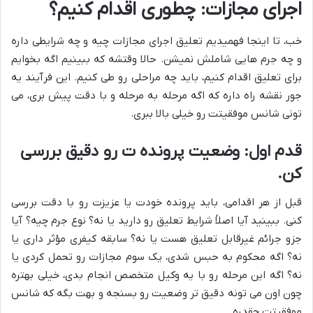
اجرای مجازات: چطوری اقدام کنیم؟
خب، تا اینجا فهمیدیم تعلیق اجرای مجازات چیه و چه شرایطی داره
و چه جرم هایی شاملش نمیشن. حالا وقتشه که ببینیم اگه بخوایم
برای تعلیق اقدام کنیم، باید چه مراحلی رو طی کنیم. این فرآیند یه
جور نقشه راه داره که اگه مرحله به مرحله و با دقت پیش بری، می
تونی شانس موفقیتت رو خیلی بالا ببری.
قدم اول: وضعیت پرونده ت رو دقیق بررسی
کن.
قبل از هر اقدامی، باید پرونده خودت یا عزیزت رو با دقت بررسی
کنی. ببینید آیا اصلاً شرایط تعلیق رو دارید یا نه؟ نوع جرم چیه؟ آیا
جزو جرائم غیرقابل تعلیق هست یا نه؟ سابقه کیفری مؤثر داری یا
نه؟ اگه محکوم به حبس شدی، یک سوم مجازات رو تحمل کردی یا
نه؟ اگه این مرحله رو با یه وکیل متخصص انجام بدی، خیلی بهتره
چون اون می تونه دقیق تر وضعیت رو بسنجه و بهت بگه که شانس
موفقیتت چقدره.