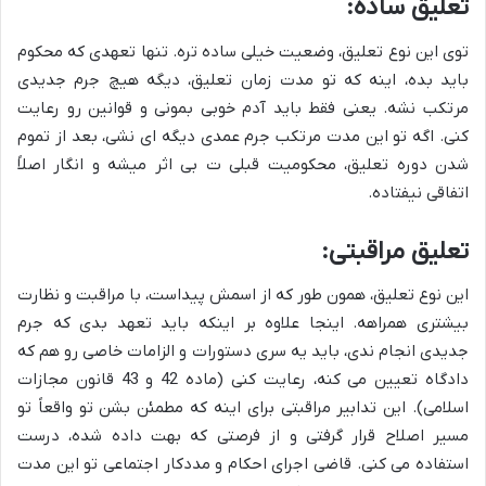
تعلیق ساده:
توی این نوع تعلیق، وضعیت خیلی ساده تره. تنها تعهدی که محکوم
باید بده، اینه که تو مدت زمان تعلیق، دیگه هیچ جرم جدیدی
مرتکب نشه. یعنی فقط باید آدم خوبی بمونی و قوانین رو رعایت
کنی. اگه تو این مدت مرتکب جرم عمدی دیگه ای نشی، بعد از تموم
شدن دوره تعلیق، محکومیت قبلی ت بی اثر میشه و انگار اصلاً
اتفاقی نیفتاده.
تعلیق مراقبتی:
این نوع تعلیق، همون طور که از اسمش پیداست، با مراقبت و نظارت
بیشتری همراهه. اینجا علاوه بر اینکه باید تعهد بدی که جرم
جدیدی انجام ندی، باید یه سری دستورات و الزامات خاصی رو هم که
دادگاه تعیین می کنه، رعایت کنی (ماده 42 و 43 قانون مجازات
اسلامی). این تدابیر مراقبتی برای اینه که مطمئن بشن تو واقعاً تو
مسیر اصلاح قرار گرفتی و از فرصتی که بهت داده شده، درست
استفاده می کنی. قاضی اجرای احکام و مددکار اجتماعی تو این مدت