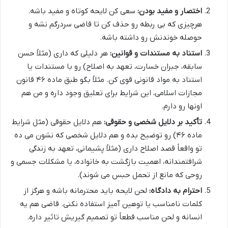
اختصار و مفید بودن:
سعی کن لایحه کوتاه و مفید باشه.
هرچیزی که بی ربطه رو حذف کن تا قاضی سردرگم نشه و
حوصله خوندنش رو داشته باشه.
استناد به مستندات و قوانین:
هر دلیلی که داری (مثلاً حسن
سابقه، جبران خسارت، تعهد به اصلاح) رو با مستندات یا
استناد به مواد قانونی قوی کن. مثلاً بگو طبق ماده ۴۶ قانون
مجازات اسلامی، این شرایط برای تعلیق وجود داره و من هم
اونها رو دارم.
تأکید بر دلایل شخصی و حقوقی:
هم دلایل حقوقی (مثل شرایط
ماده ۴۶) رو توضیح بده و هم دلایل شخصی که نشون می ده
تو واقعاً قصد اصلاح داری (مثلاً پشیمانی، تعهد به زندگی
شرافتمندانه، اهمیت بازگشت به خانواده، یا مشکلات جسمی و
روحی که مانع از تحمل حبس می شوند).
احترام به دادگاه:
لحن لایحه باید محترمانه باشه و هرگز از
کلمات نامناسب یا توهین آمیز استفاده نکنی. قاضی هم یه
انسانه و لحن مناسب قطعاً تو تصمیم گیریش تاثیر داره.