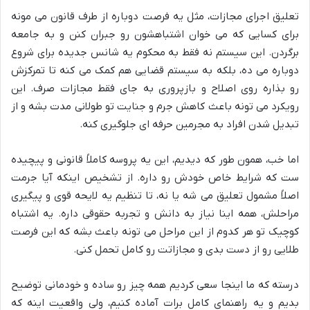
تعلیق اجرای مجازات، مثل یه فرصت دوباره از طرف قانون می مونه
برای کسایی که می خوان اشتباهشون رو جبران کنن و به جامعه
برگردن. این سیستم نه فقط به محکوم یه شانس جدیده برای شروع
دوباره می ده، بلکه به سیستم قضایی هم کمک می کنه تا تمرکزش
رو بذاره روی اصلاح و بازپروری به جای فقط مجازات صرف. این
رویکرد می تونه باعث کاهش جرم و جنایت تو طولانی مدت بشه و از
تبدیل شدن افراد به مجرمین حرفه ای جلوگیری کنه.
اما خب، همون طور که دیدیم، این یه پروسه کاملاً قانونی و پیچیده
ست که شرایط خاص خودش رو داره. از تشخیص اینکه آیا جرمت
اصلاً مشمول تعلیق می شه یا نه، تا تنظیم یه لایحه قوی و پیگیری
مراحلش، همه اینا نیاز به دانش و تجربه حقوقی داره. یه اشتباه
کوچیک تو هر کدوم از این مراحل می تونه باعث بشه که این فرصت
طلایی رو از دست بدی و مجازاتت رو کامل تحمل کنی.
درسته که ما اینجا سعی کردیم همه چیز رو ساده و خودمانی توضیح
بدیم و یه راهنمای کامل برات آماده کنیم، ولی واقعیت اینه که