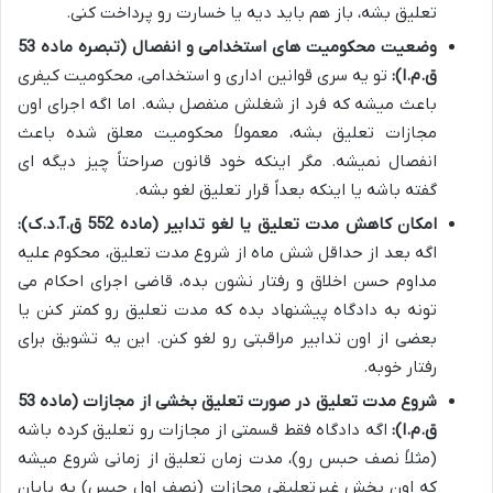
تعلیق بشه، باز هم باید دیه یا خسارت رو پرداخت کنی.
وضعیت محکومیت های استخدامی و انفصال (تبصره ماده 53
ق.م.ا):
تو یه سری قوانین اداری و استخدامی، محکومیت کیفری
باعث میشه که فرد از شغلش منفصل بشه. اما اگه اجرای اون
مجازات تعلیق بشه، معمولاً محکومیت معلق شده باعث
انفصال نمیشه. مگر اینکه خود قانون صراحتاً چیز دیگه ای
گفته باشه یا اینکه بعداً قرار تعلیق لغو بشه.
امکان کاهش مدت تعلیق یا لغو تدابیر (ماده 552 ق.آ.د.ک):
اگه بعد از حداقل شش ماه از شروع مدت تعلیق، محکوم علیه
مداوم حسن اخلاق و رفتار نشون بده، قاضی اجرای احکام می
تونه به دادگاه پیشنهاد بده که مدت تعلیق رو کمتر کنن یا
بعضی از اون تدابیر مراقبتی رو لغو کنن. این یه تشویق برای
رفتار خوبه.
شروع مدت تعلیق در صورت تعلیق بخشی از مجازات (ماده 53
ق.م.ا):
اگه دادگاه فقط قسمتی از مجازات رو تعلیق کرده باشه
(مثلاً نصف حبس رو)، مدت زمان تعلیق از زمانی شروع میشه
که اون بخش غیرتعلیقی مجازات (نصف اول حبس) به پایان