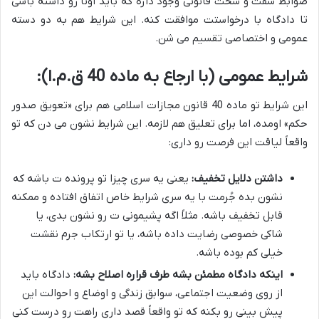
ضوابط سفت و سخت قانونی وجود داره که باید اونا رو داشته باشی
تا دادگاه با درخواستت موافقت کنه. این شرایط هم به دو دسته
عمومی و اختصاصی تقسیم می شن.
شرایط عمومی (با ارجاع به ماده 40 ق.م.ا):
این شرایط تو ماده 40 قانون مجازات اسلامی هم برای «تعویق صدور
حکم» اومده، اما برای تعلیق هم لازمه. این شرایط نشون می دن که تو
واقعاً لیاقت این فرصت رو داری:
داشتن دلایل تخفیف:
یعنی یه سری چیزا تو پرونده ت باشه که
نشون بده جُرمت با یه سری شرایط خاص اتفاق افتاده و ممکنه
قابل تخفیف باشه. مثلاً اگه پشیمونی ت رو نشون بدی، یا
شاکی خصوصی رضایت داده باشه، یا تو ارتکاب جرم نقشت
خیلی کم بوده باشه.
اینکه دادگاه مطمئن بشه طرف قراره اصلاح بشه:
دادگاه باید
از روی وضعیت اجتماعی، سوابق زندگی و اوضاع و احوالت این
پیش بینی رو بکنه که تو واقعاً قصد داری راهت رو درست کنی