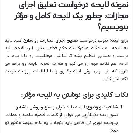
نمونه لایحه درخواست تعلیق اجرای
مجازات: چطور یک لایحه کامل و مؤثر
بنویسیم؟
برای اینکه بتونی درخواست تعلیق اجرای مجازات رو مطرح کنی، باید
یه لایحه به دادگاه صادرکننده حکم قطعی بدی. این لایحه باید
درست و حسابی تنظیم بشه تا شانس موفقیتت رو بالا ببره. در
ادامه هم نکات مهم رو می گیم و هم یه نمونه لایحه رو برات می
ذاریم که می تونی ازش ایده بگیری و با اطلاعات پرونده خودت
تکمیلش کنی.
نکات کلیدی برای نوشتن یه لایحه مؤثر:
شفافیت و وضوح:
لایحه باید خیلی واضح و روشن باشه و
نشون بده دقیقاً چی می خوای. از کلمات قلمبه سلمبه و جملات
پیچیده دوری کن. قاضی باید بتونه با یه نگاه بفهمه منظور تو
چیه.