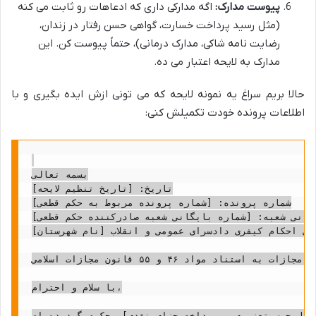
پیوست مدارک:
اگه مدارکی داری که ادعاهات رو ثابت می کنه
(مثل رسید پرداخت خسارت، گواهی حسن رفتار در زندان،
رضایت نامه شاکی، مدارک درمانی)، حتماً پیوست کن. این
مدارک به لایحه اعتبار می ده.
حالا بریم سراغ یه نمونه لایحه که می تونی ازش ایده بگیری و با
اطلاعات پرونده خودت تکمیلش کنی:
بسمه تعالی

تاریخ: [تاریخ تنظیم لایحه]

شماره پرونده: [شماره پرونده مربوط به حکم قطعی]

یگانی شعبه: [شماره بایگانی شعبه صادرکننده حکم قطعی]
ای احکام کیفری دادسرای عمومی و انقلاب [نام شهرستان]
موضوع: درخواست تعلیق اجرای مجازات به استناد مواد ۴۶ و ۵۵ قانون مجازات اسلامی

با سلام و احترام،

سال حبس تعزیری و پرداخت جزای نقدی] محکوم گردیده ام.