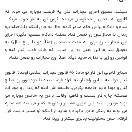
ببینید، تعلیق اجرای مجازات مثل یه فرصت دوباره می مونه که
قانون به بعضی از محکومین می ده. فرض کن یه نفر جرمی مرتکب
شده و دادگاه براش حکم صادر کرده. حالا به جای اینکه بلافاصله بره
زندان یا مجازاتش رو تحمل کنه، ممکنه دادگاه تصمیم بگیره اجرای
این مجازات رو برای یه مدت مشخصی (مثلاً دو تا پنج سال) به
تعویق بندازه. این یعنی تو این مدت، اگه طرف خوب رفتار کنه و
قوانین رو زیر پا نذاره، شاید دیگه اصلاً اون مجازات رو تحمل نکنه.
مبنای قانونی این کار تو ماده 46 قانون مجازات اسلامی اومده. قانون
گذار خواسته با این راهکار، به افراد فرصت بده تا خودشون رو اصلاح
کنن و دوباره به جامعه برگردن. فلسفه اش اینه که زندان و مجازات
همیشه چاره کار نیست و گاهی اوقات، دادن یه شانس دوباره می
تونه موثرتر باشه. این طوری هم بار زندان ها کمتر می شه، هم مجرم
می تونه به زندگی عادی برگرده و شاید از اینکه تو مسیر درست قرار
گرفته، حس مسئولیت پذیری بیشتری پیدا کنه.