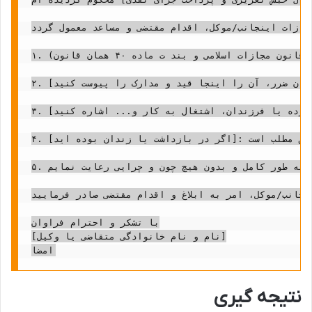
جازات اینجانب/موکل، اقدام مقتضی و مساعد معمول گردد:
 بوده و در طول زندگی خود همواره سعی در رعایت قوانین و موازین شرعی و عرفی داشته ام. هیچ گاه به مجازات های حدی، قصاص، یا تعزیری درجه یک تا پنج محکوم نشده ام که مانع تعلیق شود (با استناد به ماده ۵۵ قانون مجازات اسلامی و بند ت ماده ۴۰ همان قانون).

ران ضرر، آن را اینجا قید و مدارک را پیوست کنید].
ورده یا فرزندان، اشتغال به کار و... اشاره کنید].
ن مطلب است.
 به طور کامل و بدون هیچ چون و چرایی رعایت نمایم.
ی تمام یا قسمتی از مجازات [نوع مجازات، مثلاً حبس] اینجانب/موکل، امر به ابلاغ و اقدام مقتضی صادر فرمایید.
با تشکر و احترام فراوان

[نام و نام خانوادگی متقاضی یا وکیل]

نتیجه گیری