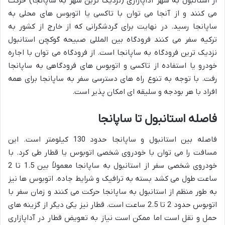
از استانبول به شهر آداپازاری (نزدیک ترین شهر به ساپانجا) حرکت
می کنند و از آنجا می توان با تاکسی یا اتوبوس های محلی به
ساپانجا رسید. در نهایت برای گردشگرانی که از خارج از کشور به
ترکیه سفر می کنند فرودگاه بین المللی صبیحه گوکچن استانبول
نزدیک ترین فرودگاه به ساپانجا است. از فرودگاه می توان با اجاره
خودرو یا استفاده از تاکسی و اتوبوس های فرودگاهی به ساپانجا
رفت. با توجه به تنوع راه های دسترسی سفر به ساپانجا برای همه
افراد با هر بودجه و سلیقه ای امکان پذیر است.
فاصله استانبول تا ساپانجا
فاصله بین استانبول و ساپانجا حدود 130 کیلومتر است. این
مسافت را می توان با خودروی شخصی اتوبوس یا قطار طی کرد. با
خودروی شخصی سفر از استانبول به ساپانجا معمولاً بین 1.5 تا 2
ساعت طول می کشد بسته به ترافیک و شرایط جاده. اتوبوس ها نیز
به طور منظم از استانبول به ساپانجا حرکت می کنند و زمان سفر با
اتوبوس حدود 2 تا 2.5 ساعت است. قطار نیز یکی دیگر از گزینه های
حمل و نقل است اما ممکن است نیاز به تعویض قطار در آداپازاری