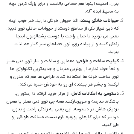
ببرن. امنیت اینجا هم حسابی بالاست و برای بزرگ کردن بچه
یه محیط ایده آله.
حیوانات خانگی پسند:
اگه حیوان خونگی دارید، خبر خوب اینه
که دبی هیلز یکی از مناطق دوستدار حیوانات خانگی توی دبیه.
یعنی می تونید با خیال راحت با دوست پشمالوتون اینجا
زندگی کنید و از پیاده روی توی فضاهای سبز کنار هم لذت
ببرید.
کیفیت ساخت و طراحی:
معماری و ساخت و ساز توی دبی هیلز
واقعاً حرف نداره. از بهترین متریال و جدیدترین تکنولوژی ها
توی ساخت خونه ها استفاده شده. طراحی ها هم که مدرن و
لوکسه و چشم هر بیننده ای رو به خودش خیره می کنه.
دسترسی به امکانات کامل:
از مرکز خرید گرفته تا رستوران،
باشگاه، مدرسه و سوپرمارکت، همه چی توی دبی هیلز یا همون
نزدیکی هاش در دسترسه. این یعنی یه زندگی راحت و بدون
دردسر که برای کارهای روزمره لازم نیست مسافت طولانی رو
طی کنید.
پتانسیل بالای رشد و ارزش افزوده:
با توجه به اینکه دبی هیلز