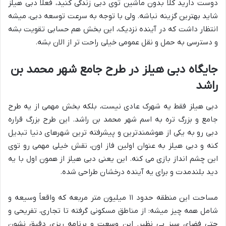
دوست دارید کلاً بدون ماشین توی دبی زندگی کنید، فعلاً دبی هیلز
شاید بهترین گزینه نباشه. ولی با توجه به سرعت توسعه دبی، میشه
انتظار داشت که در آینده نزدیک، این بخش هم حسابی تقویت بشه
و دسترسی به حمل و نقل عمومی خیلی راحت تر از الان بشه.
جایگاه دبی هیلز در طرح جامع شهر محمد بن
راشد
دبی هیلز فقط یه شهرک عادی نیست، بلکه بخش مهمی از یه طرح
جامع و بزرگ تره به اسم شهر محمد بن راشد. این طرح بزرگ قراره
دبی رو به یکی از هوشمندترین و پیشرفته ترین شهرهای دنیا تبدیل
کنه و دبی هیلز به عنوان اولین فاز اون، نقش خیلی مهمی رو توی
این چشم انداز بازی می کنه. این یعنی دبی هیلز از همون اول با یه
دید بلندمدت و برای یه آینده درخشان طراحی شده.
مساحت این منطقه حدود ۱۱ میلیون متر مربعه که واقعاً وسیعه و
شامل همه چیز میشه: از مناطق مسکونی گرفته تا تجاری، تفریحی و
حتی فضای سبز بی نظیر. این وسعت و برنامه ریزی دقیق نشون