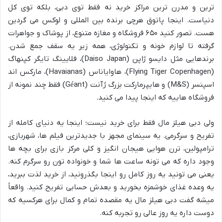
ترین و مدرن ترین مراکز خرید نه فقط توی دبی، بلکه توی کل
دنیاست. اینجا پاتوق هرچی برنده بین المللی و لوکس می گردین
هست. تصور کنید ۶۵۰ فروشگاه و مغازه متنوع، از پوشاک و جواهرات
گرفته تا لوازم خونه و تکنولوژی، همه زیر یه سقف جمع شدن.
برندهایی مثل دایسو ژاپن (Daiso Japan)، فلایینگ تایگر کپنهاگ
(Flying Tiger Copenhagen)، هاوایاناس (Havaianas)، مارکس اند
اسپنسر (M&S) و هایپرمارکت بزرگ ژآنت (Géant) فقط چند نمونه از
فروشگاه هاییه که اینجا پیدا می کنید.
ولی دبی هیلز مال فقط برای خرید نیست؛ اینجا یه دنیای کامله از
تفریح و سرگرمی. یه سینمای مجهز با جدیدترین فیلم ها، شهربازی،
ترامپولین، ترن هوایی هیجان انگیز و کلی مرکز بازی برای بچه ها
وجود داره که می تونه ساعت ها شما و خونواده تون رو سرگرم کنه.
یعنی می تونید یه روز کامل رو اینجا بگذرونید، از خرید لذت ببرید،
یه وعده غذای خوشمزه بخورید و بعدش حسابی تفریح کنید. واقعاً
میشه گفت دبی هیلز مال یه مقصده تمام و کمال برای هرکسیه که
دوست داره یه روز عالی رو تجربه کنه.