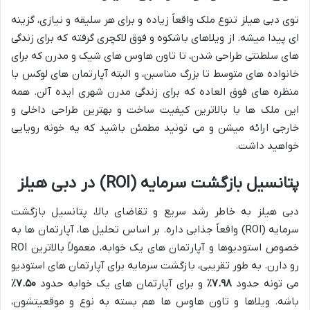
توی دبی هیلز تنوع ملک واقعاً زیاده و برای هر سلیقه و نیازی، گزینه
ای پیدا میشه. از ویلاهای باشکوه و فوق لاکچری گرفته که برای زندگی
های سلطنتی طراحی شدن، تا تاون هاوس های شیک و مدرن که برای
خانواده های متوسط تا بزرگ مناسبن، و البته آپارتمان های لوکس با
منظره های فوق العاده که برای زندگی مدرن شهری ایده آلن. همه
این ملک ها با بالاترین کیفیت ساخت و بهترین طراحی داخلی و
خارجی ارائه میشن و می تونید مطمئن باشید که یه خونه رویایی
خواهید داشت.
پتانسیل بازگشت سرمایه (ROI) در دبی هیلز
دبی هیلز به خاطر رشد سریع و تقاضای بالا، پتانسیل بازگشت
سرمایه (ROI) واقعاً جذابی داره. بر اساس تحلیل ها، آپارتمان ها به
خصوص استودیوها و آپارتمان های یک خوابه، معمولاً بالاترین ROI
رو دارن. به طور تقریبی، بازگشت سرمایه برای آپارتمان های استودیو
می تونه حدود
۷.۹۸٪
و برای آپارتمان های یک خوابه حدود
۷.۵۰٪
باشه. ویلاها و تاون هاوس ها هم بسته به نوع و موقعیتشون،