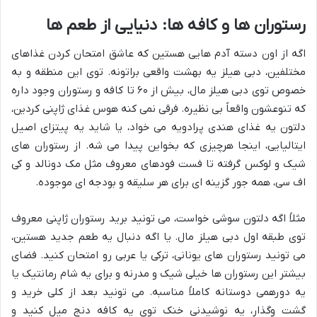
رستوران ها و کافه ها: دنیایی از طعم ها
اگه از اون دسته آدم هایی هستین که عاشق امتحان کردن غذاهای
مختلفین، دبی هیلز یه بهشت واقعی براتونه. توی این منطقه و به
خصوص توی دبی هیلز مال، بیش از ۶۰ تا کافه و رستوران وجود داره
که تنوعشون واقعاً بی نظیره. فرقی نمی کنه هوس غذای ژاپنی کردین،
دلتون یه غذای هندی پرادویه می خواد، یا شاید یه پیتزای اصیل
ایتالیایی، اینجا هرچیزی که بخواین پیدا می شه. از رستوران های
شیک و لوکس گرفته تا فست فودهای معروف مثل مک دونالد و کی
اف سی، همه جور گزینه ای برای هر سلیقه و بودجه ای موجوده.
مثلاً اگه دلتون سوشی خواست، می تونید برید رستوران ژاپنی معروف
توی طبقه اول دبی هیلز مال. یا اگه دنبال یه طعم جدید هستین،
می تونید رستوران های یونانی، ترکی یا عربی رو امتحان کنید. فضای
بیشتر این رستوران ها خیلی شیک و مدرنه و برای یه شام رمانتیک یا
یه دورهمی دوستانه کاملاً مناسبه. می تونید بعد از کلی خرید و
گشت وگذار، یه نوشیدنی خنک توی یه کافه دنج میل کنید و