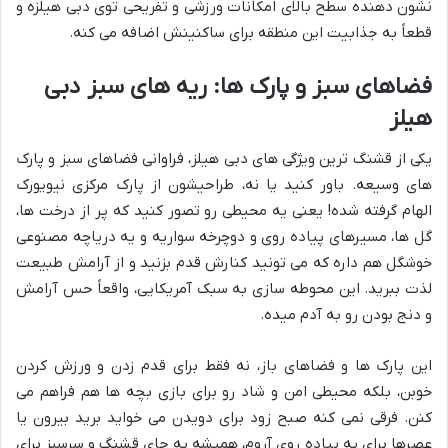
نشون دهنده سطح بالای امکانات ورزشی و تفریحی توی دبی هیلزه و
قطعاً به جذابیت این منطقه برای ساکنینش اضافه می کنه.
فضاهای سبز و پارک ها: ریه های سبز دبی
هیلز
یکی از قشنگ ترین ویژگی های دبی هیلز، فراوانی فضاهای سبز و پارک
های وسیعه. باور کنید یا نه، طراحیشون از پارک مرکزی نیویورک
الهام گرفته شده! یعنی یه محیطی رو تصور کنید که پر از درخت ها،
گل ها، مسیرهای پیاده روی و دوچرخه سواریه و یه دریاچه مصنوعی
خوشگل هم داره که می تونید کنارش قدم بزنید و از آرامش طبیعت
لذت ببرید. این محوطه سازی به سبک آمریکایی، واقعاً حس آرامش
و دنج بودن رو به آدم میده.
این پارک ها و فضاهای باز، نه فقط برای قدم زدن و ورزش کردن
خوبن، بلکه محیطی امن و شاد رو برای بازی بچه ها هم فراهم می
کنن. فرقی نمی کنه صبح زود برای دویدن می خواید برید بیرون یا
عصرها برای یه پیاده روی آروم، همیشه یه جای قشنگ و سرسبز برای