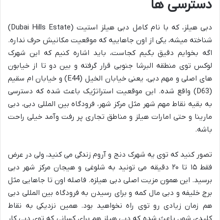
دسترسی ها
دبی هیلز، که با نام کامل دبی هیلز استیت (Dubai Hills Estate)
شناخته میشه، یکی از اون جاهاییه که موقعیت مکانیش حرف نداره.
اگه بخوایم دقیق بگیم کجاست، باید اشاره کنیم که این شهرک
لوکس توی منطقه البرشا جنوبی قرار گرفته و بین دو تا از خیابون
های اصلی و مهم دبی، یعنی خیابان الخیل (E44) و خیابان ام سقیم
(D63) واقع شده. این موقعیت استراتژیک باعث شده که دسترسی
به بقیه نقاط مهم شهر مثل مرکز شهر، فرودگاه بین المللی دبی، دبی
مارینا و حتی امارات هیلز و مناطق تجاری پر رفت وآمد خیلی راحت
باشه.
تصور کنید که توی یه شهرک دنج و آروم زندگی می کنید، ولی در عرض
فقط ۱۵ تا ۲۰ دقیقه می تونید به شلوغی و هیجان مرکز شهر دبی
برسید. این همون مزیت اصلی دبی هیلزه. فاصله اون تا جاهایی مثل
برج خلیفه و دبی مال کمه و برای رسیدن به فرودگاه بین المللی دبی
هم زمان زیادی رو توی راه نخواهید بود. همین نزدیکی به نقاط
کلیدی شهر، باعث شده که دبی هیلز هم برای کسانی که توی دبی کار