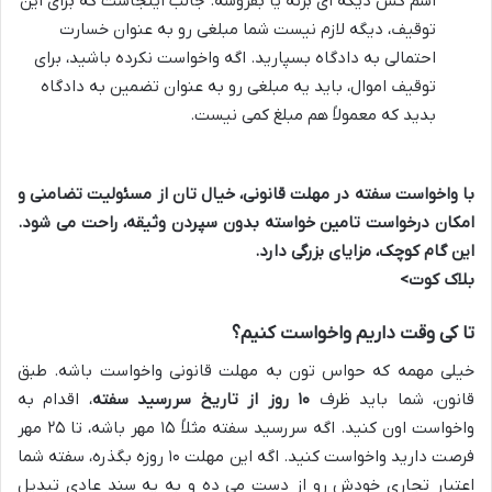
اسم کس دیگه ای بزنه یا بفروشه. جالب اینجاست که برای این
توقیف، دیگه لازم نیست شما مبلغی رو به عنوان خسارت
احتمالی به دادگاه بسپارید. اگه واخواست نکرده باشید، برای
توقیف اموال، باید یه مبلغی رو به عنوان تضمین به دادگاه
بدید که معمولاً هم مبلغ کمی نیست.
با واخواست سفته در مهلت قانونی، خیال تان از مسئولیت تضامنی و
امکان درخواست تامین خواسته بدون سپردن وثیقه، راحت می شود.
این گام کوچک، مزایای بزرگی دارد.
بلاک کوت>
تا کی وقت داریم واخواست کنیم؟
خیلی مهمه که حواس تون به مهلت قانونی واخواست باشه. طبق
قانون، شما باید ظرف
۱۰ روز از تاریخ سررسید سفته
، اقدام به
واخواست اون کنید. اگه سررسید سفته مثلاً ۱۵ مهر باشه، تا ۲۵ مهر
فرصت دارید واخواست کنید. اگه این مهلت ۱۰ روزه بگذره، سفته شما
اعتبار تجاری خودش رو از دست می ده و به یه سند عادی تبدیل