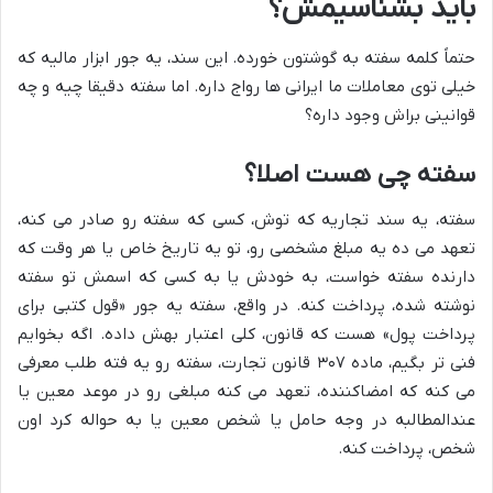
باید بشناسیمش؟
حتماً کلمه سفته به گوشتون خورده. این سند، یه جور ابزار مالیه که
خیلی توی معاملات ما ایرانی ها رواج داره. اما سفته دقیقا چیه و چه
قوانینی براش وجود داره؟
سفته چی هست اصلا؟
سفته، یه سند تجاریه که توش، کسی که سفته رو صادر می کنه،
تعهد می ده یه مبلغ مشخصی رو، تو یه تاریخ خاص یا هر وقت که
دارنده سفته خواست، به خودش یا به کسی که اسمش تو سفته
نوشته شده، پرداخت کنه. در واقع، سفته یه جور «قول کتبی برای
پرداخت پول» هست که قانون، کلی اعتبار بهش داده. اگه بخوایم
فنی تر بگیم، ماده ۳۰۷ قانون تجارت، سفته رو یه فته طلب معرفی
می کنه که امضاکننده، تعهد می کنه مبلغی رو در موعد معین یا
عندالمطالبه در وجه حامل یا شخص معین یا به حواله کرد اون
شخص، پرداخت کنه.