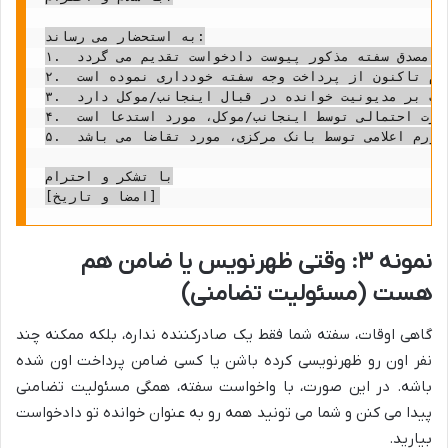
به استحضار می رساند:

۱.  خوانده محترم، آقای/خانم [نام و نام خانوادگی خوانده]، به موجب یک فقره سفته به شماره خزانه داری کل [شماره سفته] به مبلغ [مبلغ سفته به حروف] ریال، متعهد به پرداخت وجه مذکور در تاریخ سررسید [تاریخ سررسید سفته] در وجه اینجانب/موکل گردیده است. تصویر مصدق سفته مذکور پیوست دادخواست تقدیم می گردد.

۲.  با وجود فرا رسیدن موعد سررسید و مراجعات مکرر، متأسفانه خوانده محترم تاکنون از پرداخت وجه سفته خودداری نموده است.

۳.  اگرچه سفته مذکور واخواست نگردیده، اما به عنوان یک سند عادی، دلالت بر مدیونیت خوانده در قبال اینجانب/موکل دارد.

۴.  با عنایت به اینکه ممکن است خوانده در طول فرآیند دادرسی اقدام به نقل و انتقال اموال خود نماید و موجب تضییع حقوق اینجانب/موکل گردد، بدواً تقاضای صدور قرار تامین خواسته از اموال خوانده، پس از تعیین و تودیع خسارت احتمالی توسط اینجانب/موکل، مورد استدعا است.

۵.  لذا، با تقدیم این دادخواست و مستندات پیوست، مستنداً به مواد ۱۹۸، ۵۱۹، ۵۲۲، و ۱۰۸ قانون آیین دادرسی مدنی، از آن مقام محترم قضایی، رسیدگی و صدور حکم بر محکومیت خوانده به پرداخت اصل مبلغ سفته، کلیه خسارات دادرسی (شامل هزینه دادرسی و حق الوکاله وکیل)، و خسارت تاخیر تادیه از تاریخ سررسید سفته تا یوم الاداء بر اساس شاخص نرخ تورم اعلامی توسط بانک مرکزی، مورد تقاضا می باشد.

با تشکر و احترام

نمونه ۳: وقتی ظهرنویس یا ضامن هم
هست (مسئولیت تضامنی)
گاهی اوقات، سفته شما فقط یک صادرکننده نداره، بلکه ممکنه چند
نفر اون رو ظهرنویسی کرده باشن یا کسی ضامن پرداخت اون شده
باشه. در این صورت، با واخواست سفته، همگی مسئولیت تضامنی
پیدا می کنن و شما می تونید همه رو به عنوان خوانده تو دادخواست
بیارید.