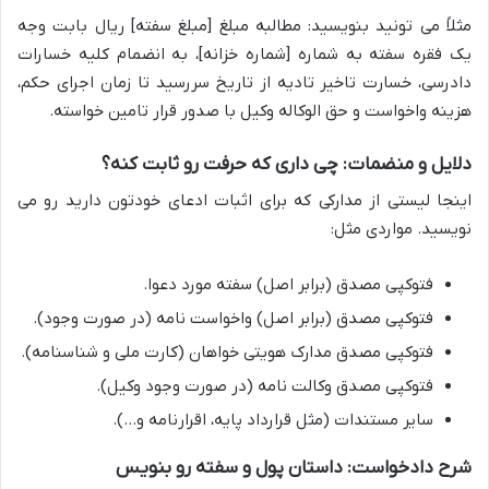
مثلاً می تونید بنویسید: مطالبه مبلغ [مبلغ سفته] ریال بابت وجه
یک فقره سفته به شماره [شماره خزانه]، به انضمام کلیه خسارات
دادرسی، خسارت تاخیر تادیه از تاریخ سررسید تا زمان اجرای حکم،
هزینه واخواست و حق الوکاله وکیل با صدور قرار تامین خواسته.
دلایل و منضمات: چی داری که حرفت رو ثابت کنه؟
اینجا لیستی از مدارکی که برای اثبات ادعای خودتون دارید رو می
نویسید. مواردی مثل:
فتوکپی مصدق (برابر اصل) سفته مورد دعوا.
فتوکپی مصدق (برابر اصل) واخواست نامه (در صورت وجود).
فتوکپی مصدق مدارک هویتی خواهان (کارت ملی و شناسنامه).
فتوکپی مصدق وکالت نامه (در صورت وجود وکیل).
سایر مستندات (مثل قرارداد پایه، اقرارنامه و…).
شرح دادخواست: داستان پول و سفته رو بنویس