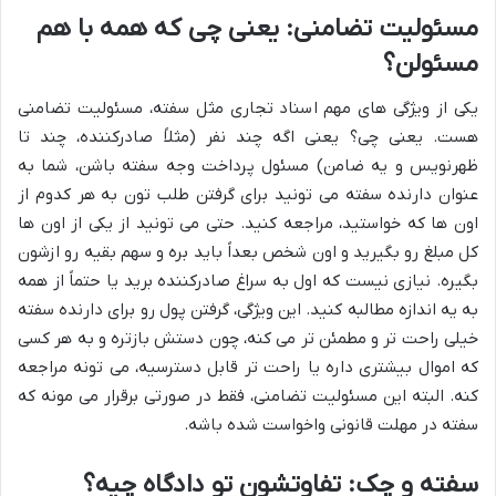
مسئولیت تضامنی: یعنی چی که همه با هم
مسئولن؟
یکی از ویژگی های مهم اسناد تجاری مثل سفته، مسئولیت تضامنی
هست. یعنی چی؟ یعنی اگه چند نفر (مثلاً صادرکننده، چند تا
ظهرنویس و یه ضامن) مسئول پرداخت وجه سفته باشن، شما به
عنوان دارنده سفته می تونید برای گرفتن طلب تون به هر کدوم از
اون ها که خواستید، مراجعه کنید. حتی می تونید از یکی از اون ها
کل مبلغ رو بگیرید و اون شخص بعداً باید بره و سهم بقیه رو ازشون
بگیره. نیازی نیست که اول به سراغ صادرکننده برید یا حتماً از همه
به یه اندازه مطالبه کنید. این ویژگی، گرفتن پول رو برای دارنده سفته
خیلی راحت تر و مطمئن تر می کنه، چون دستش بازتره و به هر کسی
که اموال بیشتری داره یا راحت تر قابل دسترسیه، می تونه مراجعه
کنه. البته این مسئولیت تضامنی، فقط در صورتی برقرار می مونه که
سفته در مهلت قانونی واخواست شده باشه.
سفته و چک: تفاوتشون تو دادگاه چیه؟