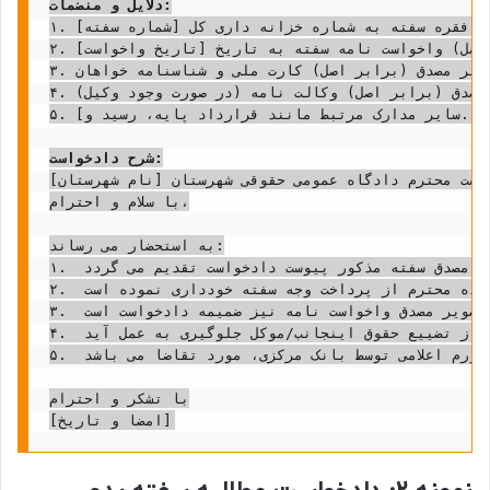
دلایل و منضمات:
۱. تصویر مصدق (برابر اصل) یک فقره سفته به شماره خزانه داری کل [شماره سفته].

۲. تصویر مصدق (برابر اصل) واخواست نامه سفته به تاریخ [تاریخ واخواست].

۳. تصویر مصدق (برابر اصل) کارت ملی و شناسنامه خواهان.

۴. تصویر مصدق (برابر اصل) وکالت نامه (در صورت وجود وکیل).

۵. [سایر مدارک مرتبط مانند قرارداد پایه، رسید و...]

شرح دادخواست:
یاست محترم دادگاه عمومی حقوقی شهرستان [نام شهرستان]،
با سلام و احترام،

به استحضار می رساند:

۱.  خوانده محترم، آقای/خانم [نام و نام خانوادگی خوانده]، به موجب یک فقره سفته به شماره خزانه داری کل [شماره سفته] به مبلغ [مبلغ سفته به حروف] ریال، متعهد به پرداخت وجه مذکور در تاریخ سررسید [تاریخ سررسید سفته] در وجه اینجانب/موکل گردیده است. تصویر مصدق سفته مذکور پیوست دادخواست تقدیم می گردد.

۲.  علی رغم فرا رسیدن موعد سررسید و مراجعات مکرر اینجانب/موکل، خوانده محترم از پرداخت وجه سفته خودداری نموده است.

۳.  با عنایت به عدم تادیه وجه سفته در موعد مقرر، اینجانب/موکل ناچار به واخواست سفته در تاریخ [تاریخ واخواست سفته] گردیده ام که تصویر مصدق واخواست نامه نیز ضمیمه دادخواست است.

۴.  با توجه به اینکه سفته مورد اشاره، واخواست شده است و به موجب بند (ج) ماده ۱۰۸ قانون آیین دادرسی مدنی، دادگاه مکلف به قبول درخواست تامین خواسته می باشد، و از آنجایی که بیم تضییع و تفریط اموال خوانده وجود دارد، بدواً و پیش از ورود در ماهیت دعوا، تقاضای صدور قرار تامین خواسته از کلیه اموال و دارایی های منقول و غیرمنقول خوانده به میزان خواسته، مورد استدعا است تا از تضییع حقوق اینجانب/موکل جلوگیری به عمل آید.

۵.  لذا، با تقدیم این دادخواست و مستندات پیوست، مستنداً به مواد ۳۰۷ و ۳۰۸ و ۳۰۹ قانون تجارت و مواد ۱۹۸، ۵۱۹، ۵۲۲، و ۱۰۸ قانون آیین دادرسی مدنی، از آن مقام محترم قضایی، رسیدگی و صدور حکم بر محکومیت خوانده به پرداخت اصل مبلغ سفته، کلیه خسارات دادرسی (شامل هزینه واخواست، هزینه دادرسی و حق الوکاله وکیل)، و خسارت تاخیر تادیه از تاریخ سررسید سفته تا یوم الاداء (تاریخ پرداخت کامل) بر اساس شاخص نرخ تورم اعلامی توسط بانک مرکزی، مورد تقاضا می باشد.

با تشکر و احترام
