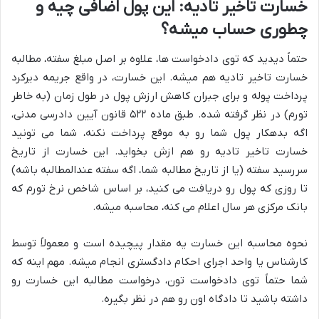
خسارت تاخیر تادیه: این پول اضافی چیه و
چطوری حساب میشه؟
حتماً دیدید که توی دادخواست ها، علاوه بر اصل مبلغ سفته، مطالبه
خسارت تاخیر تادیه هم میشه. این خسارت، در واقع جریمه دیرکرد
پرداخت پوله و برای جبران کاهش ارزش پول در طول زمان (به خاطر
تورم) در نظر گرفته شده. طبق ماده ۵۲۲ قانون آیین دادرسی مدنی،
اگه بدهکار پول شما رو به موقع پرداخت نکنه، شما می تونید
خسارت تاخیر تادیه رو هم ازش بخواید. این خسارت از تاریخ
سررسید سفته (یا از تاریخ مطالبه شما، اگه سفته عندالمطالبه باشه)
تا روزی که پول رو دریافت می کنید، بر اساس شاخص نرخ تورم که
بانک مرکزی هر سال اعلام می کنه، محاسبه میشه.
نحوه محاسبه این خسارت یه مقدار پیچیده است و معمولاً توسط
کارشناس یا واحد اجرای احکام دادگستری انجام میشه. مهم اینه که
شما حتماً توی دادخواست تون، درخواست مطالبه این خسارت رو
داشته باشید تا دادگاه اون رو هم در نظر بگیره.