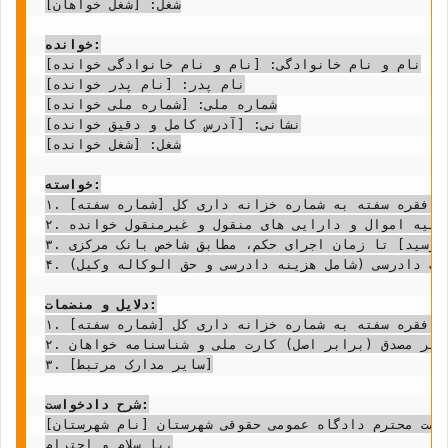
شغل: [شغل خواهان]

خوانده:
نام و نام خانوادگی: [نام و نام خانوادگی خوانده]

نام پدر: [نام پدر خوانده]

شماره ملی: [شماره ملی خوانده]

نشانی: [آدرس کامل و دقیق خوانده]

شغل: [شغل خوانده]

خواسته:
۱. مطالبه مبلغ [مبلغ سفته به عدد] ریال بابت وجه یک فقره سفته به شماره خزانه داری کل [شماره سفته].

۲. در صورت احراز ضرورت و با تودیع خسارت احتمالی توسط خواهان، صدور قرار تامین خواسته از کلیه اموال و دارایی های منقول و غیرمنقول خوانده.

۳. مطالبه خسارت تاخیر تادیه از تاریخ سررسید سفته [تاریخ سررسید] تا زمان اجرای حکم، مطابق شاخص بانک مرکزی.

۴. مطالبه کلیه خسارات دادرسی (شامل هزینه دادرسی و حق الوکاله وکیل).

دلایل و منضمات:
۱. تصویر مصدق (برابر اصل) یک فقره سفته به شماره خزانه داری کل [شماره سفته].

۲. تصویر مصدق (برابر اصل) کارت ملی و شناسنامه خواهان.

۳. [سایر مدارک مرتبط]

شرح دادخواست:
یاست محترم دادگاه عمومی حقوقی شهرستان [نام شهرستان]،
با سلام و احترام،
