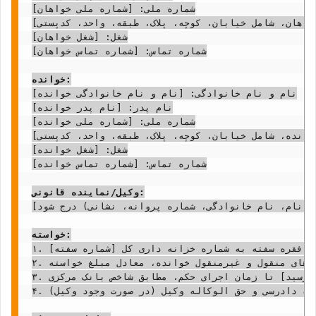
شماره ملی: [شماره ملی خواهان]

واهان، شامل خیابان، کوچه، پلاک، طبقه، واحد، کدپستی]
شغل: [شغل خواهان]

شماره تماس: [شماره تماس خواهان]

خوانده:
نام و نام خانوادگی: [نام و نام خانوادگی خوانده]

نام پدر: [نام پدر خوانده]

شماره ملی: [شماره ملی خوانده]

وانده، شامل خیابان، کوچه، پلاک، طبقه، واحد، کدپستی]
شغل: [شغل خوانده]

شماره تماس: [شماره تماس خوانده]

وکیل/نماینده قانونی:
[در صورت وجود وکیل، اطلاعات وکیل (نام، نام خانوادگی، شماره پروانه، نشانی) درج شود.]

خواسته:
۱. مطالبه مبلغ [مبلغ سفته به عدد] ریال بابت وجه یک فقره سفته به شماره خزانه داری کل [شماره سفته].

۲. صدور قرار تامین خواسته از کلیه اموال و دارایی های منقول و غیرمنقول خوانده، معادل مبلغ خواسته.

۳. مطالبه خسارت تاخیر تادیه از تاریخ سررسید سفته [تاریخ سررسید] تا زمان اجرای حکم، مطابق شاخص بانک مرکزی.

۴. مطالبه کلیه خسارات دادرسی، شامل هزینه های واخواست، هزینه دادرسی و حق الوکاله وکیل (در صورت وجود وکیل).
