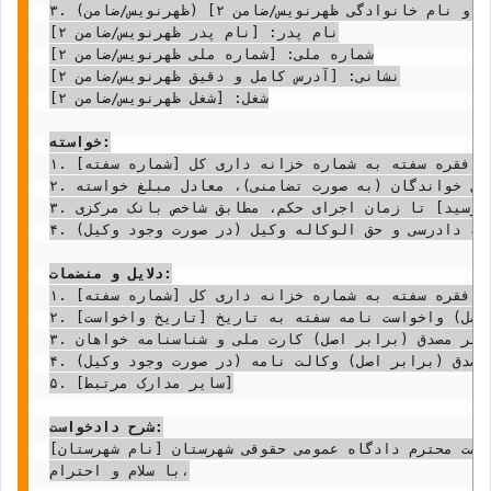
۳. نام و نام خانوادگی: [نام و نام خانوادگی ظهرنویس/ضامن ۲] (ظهرنویس/ضامن)

نام پدر: [نام پدر ظهرنویس/ضامن ۲]

شماره ملی: [شماره ملی ظهرنویس/ضامن ۲]

نشانی: [آدرس کامل و دقیق ظهرنویس/ضامن ۲]

شغل: [شغل ظهرنویس/ضامن ۲]

خواسته:
۱. مطالبه مبلغ [مبلغ سفته به عدد] ریال بابت وجه یک فقره سفته به شماره خزانه داری کل [شماره سفته].

۲. صدور قرار تامین خواسته از کلیه اموال و دارایی های منقول و غیرمنقول خواندگان (به صورت تضامنی)، معادل مبلغ خواسته.

۳. مطالبه خسارت تاخیر تادیه از تاریخ سررسید سفته [تاریخ سررسید] تا زمان اجرای حکم، مطابق شاخص بانک مرکزی.

۴. مطالبه کلیه خسارات دادرسی، شامل هزینه های واخواست، هزینه دادرسی و حق الوکاله وکیل (در صورت وجود وکیل).

دلایل و منضمات:
۱. تصویر مصدق (برابر اصل) یک فقره سفته به شماره خزانه داری کل [شماره سفته].

۲. تصویر مصدق (برابر اصل) واخواست نامه سفته به تاریخ [تاریخ واخواست].

۳. تصویر مصدق (برابر اصل) کارت ملی و شناسنامه خواهان.

۴. تصویر مصدق (برابر اصل) وکالت نامه (در صورت وجود وکیل).

۵. [سایر مدارک مرتبط]

شرح دادخواست:
یاست محترم دادگاه عمومی حقوقی شهرستان [نام شهرستان]،
با سلام و احترام،
