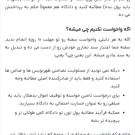
باید پول بده) مطالبه کنید و دادگاه هم معمولاً حکم به پرداختش
می ده.
اگه واخواست نکنیم چی میشه؟
اگه به هر دلیلی، واخواست سفته رو تو مهلت ۱۰ روزه انجام ندید،
سفته شما اعتبار سند تجاری خودش رو از دست می ده و تبدیل به
یه سند عادی میشه. این یعنی چی؟ یعنی:
دیگه نمی تونید از مسئولیت تضامنی ظهرنویس ها و ضامن ها
استفاده کنید و فقط باید از صادرکننده اصلی مطالبه وجه
کنید.
برای درخواست تامین خواسته و توقیف اموال بدهکار، باید یه
مبلغی رو به عنوان خسارت احتمالی به دادگاه بسپارید.
ممکنه فرآیند مطالبه پول تون تو دادگاه، کمی طولانی تر و
پیچیده تر بشه.
خلاصه که واخواست، یه مرحله خیلی مهمه که نباید ازش غافل شد.