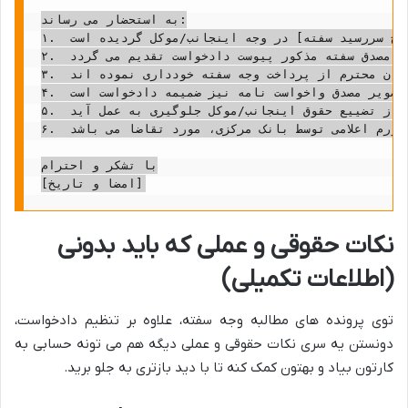
به استحضار می رساند:

۱.  خوانده ردیف اول، آقای/خانم [نام و نام خانوادگی صادرکننده]، به موجب یک فقره سفته به شماره خزانه داری کل [شماره سفته] به مبلغ [مبلغ سفته به حروف] ریال، متعهد به پرداخت وجه مذکور در تاریخ سررسید [تاریخ سررسید سفته] در وجه اینجانب/موکل گردیده است.

۲.  خواندگان ردیف دوم و سوم (آقایان/خانم ها [نام و نام خانوادگی ظهرنویس/ضامن ۱] و [نام و نام خانوادگی ظهرنویس/ضامن ۲]) نیز به ترتیب با ظهرنویسی/ضمانت، مسئولیت تضامنی در پرداخت وجه سفته فوق الذکر را پذیرفته اند. تصویر مصدق سفته مذکور پیوست دادخواست تقدیم می گردد.

۳.  علی رغم فرا رسیدن موعد سررسید و مراجعات مکرر، خواندگان محترم از پرداخت وجه سفته خودداری نموده اند.

۴.  با عنایت به عدم تادیه وجه سفته در موعد مقرر، اینجانب/موکل ناچار به واخواست سفته در تاریخ [تاریخ واخواست سفته] گردیده ام که تصویر مصدق واخواست نامه نیز ضمیمه دادخواست است.

۵.  با توجه به واخواست سفته در مهلت قانونی و مسئولیت تضامنی خواندگان (صادرکننده، ظهرنویسان و ضامنین) و همچنین به موجب بند (ج) ماده ۱۰۸ قانون آیین دادرسی مدنی، دادگاه مکلف به قبول درخواست تامین خواسته می باشد، و از آنجایی که بیم تضییع و تفریط اموال خواندگان وجود دارد، بدواً و پیش از ورود در ماهیت دعوا، تقاضای صدور قرار تامین خواسته از کلیه اموال و دارایی های منقول و غیرمنقول خواندگان به صورت تضامنی و معادل مبلغ خواسته، مورد استدعا است تا از تضییع حقوق اینجانب/موکل جلوگیری به عمل آید.

۶.  لذا، با تقدیم این دادخواست و مستندات پیوست، مستنداً به مواد ۲۴۹، ۳۰۷، ۳۰۸، ۳۰۹ قانون تجارت و مواد ۱۹۸، ۵۱۹، ۵۲۲، و ۱۰۸ قانون آیین دادرسی مدنی، از آن مقام محترم قضایی، رسیدگی و صدور حکم بر محکومیت تضامنی خواندگان به پرداخت اصل مبلغ سفته، کلیه خسارات دادرسی (شامل هزینه واخواست، هزینه دادرسی و حق الوکاله وکیل)، و خسارت تاخیر تادیه از تاریخ سررسید سفته تا یوم الاداء (تاریخ پرداخت کامل) بر اساس شاخص نرخ تورم اعلامی توسط بانک مرکزی، مورد تقاضا می باشد.

با تشکر و احترام

نکات حقوقی و عملی که باید بدونی
(اطلاعات تکمیلی)
توی پرونده های مطالبه وجه سفته، علاوه بر تنظیم دادخواست،
دونستن یه سری نکات حقوقی و عملی دیگه هم می تونه حسابی به
کارتون بیاد و بهتون کمک کنه تا با دید بازتری به جلو برید.