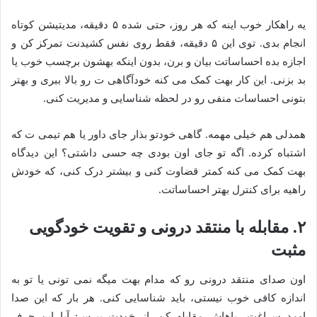
یه راهکار خوب اینه که هر روز، حتی شده ۵ دقیقه، مدیتیشن کوتاه
انجام بدی. توی این ۵ دقیقه، فقط روی نفس کشیدنت تمرکز کن و
اجازه بده احساساتت بیان و برن، بدون اینکه بهشون برچسب خوب یا
بد بزنی. این کار بهت کمک می کنه خودآگاهی ت رو بالا ببری و بهتر
بتونی احساسات منفی رو در لحظه شناسایی و مدیریت کنی.
همدلی هم خیلی مهمه. گاهی خودتو بذار جای داور یا هم تیمی ت که
اشتباه کرده. اگه تو جای اون بودی چه حسی داشتی؟ این دیدگاه
بهت کمک می کنه کمتر قضاوت کنی و بیشتر درک کنی، که خودش
راهیه برای کنترل بهتر احساساتت.
۲. مقابله با منتقد درونی و تقویت خودگویی
مثبت
اون صدای منتقد درونی رو که مدام بهت میگه نمی تونی یا تو به
اندازه کافی خوب نیستی، باید شناسایی کنی. هر بار که این صدا
اومد سراغت، باهاش مقابله کن. از خودت بپرس: آیا این حرف