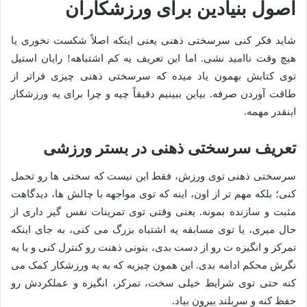
اصول بنیادین برای ورزشکاران
شاید فکر کنی سرسختی ذهنی یعنی اینکه اصلاً شکست نخوری یا
هیچ وقت ناامید نشی. اما این تعریف یه کم اشتباهه! رایان استیل
توی کتابش بهمون یاد میده که سرسختی ذهنی چیزی فراتر از
طاقت آوردن صرفه. بیاین ببینیم دقیقاً چیه و چرا برای یه ورزشکار
اینقدر مهمه.
تعریف سرسختی ذهنی در بستر ورزشی
سرسختی ذهنی توی ورزش، فقط این نیست که سختی ها رو تحمل
کنی؛ بلکه مهم تر از اون، اینه که توی مواجهه با چالش ها، دیدگاهت
مثبت و سازنده بمونه. یعنی وقتی توی تمرینات نفس گیر داری از
حال میری، یا توی مسابقه یه اشتباه بزرگ می کنی، به جای اینکه
تمرکز و انگیزه ت رو از دست بدی، بتونی ذهنت رو کنترل کنی و با یه
نگرش محکم ادامه بدی. این همون چیزیه که به یه ورزشکار کمک می
کنه حتی توی شرایط خیلی سخت، تمرکز، انگیزه و عملکردش رو
حفظ کنه و سربلند بیرون بیاد.