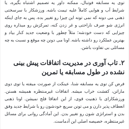
توی یه مسابقه فوتبال، ممکنه داور یه تصمیم اشتباه بگیره، یا
شرایط آب و هوایی کاملاً علیه تیمت باشه. ورزشکار با سرسختی
ذهنی می دونه که نمی تونه این چیزا رو تغییر بده. پس به جای اینکه
انرژی شو صرف ناراحتی و غر زدن کنه، تمرکزش رو میذاره روی
چیزایی که دست خودشه؛ مثلاً چطور با وضعیت جدید کنار بیاد و
بهترین عملکرد رو داشته باشه. اونا می دونن چه موقع و نسبت به چه
مسائلی بی تفاوت باشن.
۲. تاب آوری در مدیریت اتفاقات پیش بینی
نشده در طول مسابقه یا تمرین
فرض کن توی یه مسابقه شنا، عینکت از صورتت میفته یا توی دوی
ماراتن، کفشت خراب میشه. اتفاقات غیرمنتظره همیشه هستن.
ورزشکارای با ذهنیت قوی، از این اتفاقا فلج نمیشن. اونا ذهنی
انعطاف پذیر دارن و می تونن سریع خودشون رو با شرایط جدید وفق
بدن و استراتژی شون رو تغییر بدن. این آمادگی روانی برای مسائل
غیرمنتظره، خصیصه اصلی این آدماست.