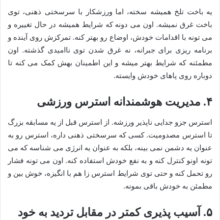
یه باخت تلخ همیشه سخته، اما ورزشکار با سرسختی ذهنی، توی
باخت غرق نمیشه. اون می دونه که شرایط همیشه در حال تغییره و
می تونه با اقدامات خودش، اوضاع رو بهتر کنه. تمرکزش روی آینده و
برنامه ریزی برای جبرانه، نه غرق شدن توی ناامیدی گذشته. اون
مطمئنه که شرایط بهتر میشه و این اطمینان بهش کمک می کنه تا
دوباره روی پاهای خودش وایسته.
۴. مدیریت هوشمندانه استرس ورزشی
استرس جزو جدایی ناپذیر ورزشه. از استرس قبل از یه مسابقه بزرگ
تا استرس مصدومیت. کسی که سرسختی ذهنی داره، استرس رو به
عنوان یه دشمن نمی بینه، بلکه به عنوان یه انرژی می شناسه که می
تونه اونو کنترل کنه و به نفع خودش استفاده کنه. اون می تونه فشار
رو تحمل کنه و حتی توی شرایط استرس زا هم با انگیزه، خوش بین و
مطمئن به خودش باقی بمونه.
۵. آسیب پذیری کمتر در مقابل تردید به خود