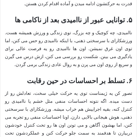
قدرت به حرکتشون ادامه میدن و آماده اقدام کردن هستن.
۵. توانایی عبور از ناامیدی بعد از ناکامی ها
ناامیدی، چه کوچیک و چه بزرگ، توی زندگی و ورزش همیشه هست.
ورزشکارای با سرسختی ذهنی، با اینکه ناامیدی رو حس می کنن، اما
توی اون غرق نمیشن. اون ها ناامیدی رو یه فرصت عالی برای
یادگیری می بینن. شکست رو بررسی می کنن، ازش درس می گیرن
و سریع از روی اون می پرن و به روال عادی زندگی برمی گردن.
۶. تسلط بر احساسات در حین رقابت
تصور کن یه ژیمناست توی یه حرکت خیلی سخت، تعادلش رو از
دست میده. اگه نتونه احساسات منفی مثل خشم یا ناامیدی رو
کنترل کنه، بقیه اجراییش هم خراب میشه. ورزشکارای با سرسختی
ذهنی، هوش هیجانی بالایی دارن. اونا احساسات منفی رو تجربه می
کنن، اما بهشون آگاهن و می تونن اون ها رو تحت کنترل خودشون
دربیارن تا هدفمند به سمت جلو حرکت کنن و عملکردشون تحت