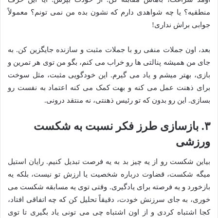
منطقیه؟ یا چه شواهدی دارم که نشون بده من نمی تونم؟ معمولاً
جوابی براش نداری!
بعد، اون جملات منفی رو با جملات مثبت و سازنده جایگزین کن. به
جای من همیشه پنالتی ها رو خراب می کنم، بگو من توی هر تمرین و
بازی، بهتر میشم و یاد می گیرم. این خودگویی مثبت، مثل سوخت
برای ذهنت عمل می کنه و بهت کمک می کنه اعتماد به نفست رو
بسازی. این رو بدون که تو رئیس ذهنتی، نه منتقد درونی.
۳. بازسازی طرز فکر نسبت به شکست
ورزشی
بیاین شکست رو از یه چیز بد به یه فرصت تبدیل کنیم. رایان استیل
میگه شکست، قضاوت درباره شخصیت یا ارزش تو نیست، بلکه یه
بازخورد و یه فرصته برای یادگیری. وقتی توی یه مسابقه شکست می
خوری، به جای سرزنش خودت، دقیقاً تحلیل کن که چه اتفاقی افتاد،
کجا اشتباه کردی و از اون اشتباه چی می تونی یاد بگیری تا توی