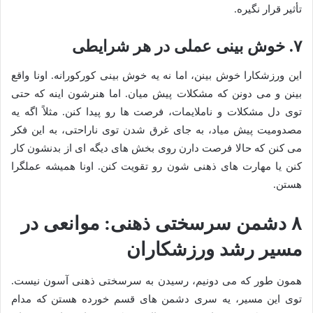
تأثیر قرار نگیره.
۷. خوش بینی عملی در هر شرایطی
این ورزشکارا خوش بینن، اما نه یه خوش بینی کورکورانه. اونا واقع
بینن و می دونن که مشکلات پیش میان. اما هنرشون اینه که حتی
توی دل مشکلات و ناملایمات، فرصت ها رو پیدا کنن. مثلاً اگه یه
مصدومیت پیش میاد، به جای غرق شدن توی ناراحتی، به این فکر
می کنن که حالا فرصت دارن روی بخش های دیگه ای از بدنشون کار
کنن یا مهارت های ذهنی شون رو تقویت کنن. اونا همیشه عملگرا
هستن.
۸ دشمن سرسختی ذهنی: موانعی در
مسیر رشد ورزشکاران
همون طور که می دونیم، رسیدن به سرسختی ذهنی آسون نیست.
توی این مسیر، یه سری دشمن های قسم خورده هستن که مدام