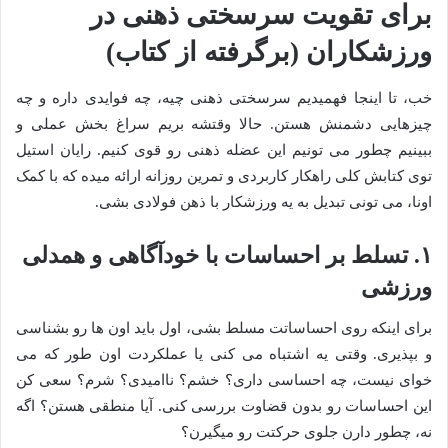
برای تقویت سرسختی ذهنی در
ورزشکاران (برگرفته از کتاب)
خب، تا اینجا فهمیدیم سرسختی ذهنی چیه، چه فوایدی داره و چه
چیزهایی دشمنش هستن. حالا وقتشه بریم سراغ بخش عملی و
ببینیم چطور می تونیم این عضله ذهنی رو قوی کنیم. رایان استیل
توی کتابش کلی راهکار کاربردی و تمرین روزانه ارائه میده که با کمک
اونا، می تونی تبدیل به یه ورزشکار با ذهن فولادی بشی.
۱. تسلط بر احساسات با خودآگاهی و همدلی
ورزشی
برای اینکه روی احساساتت مسلط بشی، اول باید اون ها رو بشناسی
و بپذیری. وقتی یه اشتباه می کنی یا عملکردت اون طور که می
خوای نیست، چه احساسی داری؟ خشم؟ ناامیدی؟ شرم؟ سعی کن
این احساسات رو بدون قضاوت بررسی کنی. آیا منطقی هستن؟ اگه
نه، چطور دارن جلوی حرکتت رو میگیرن؟