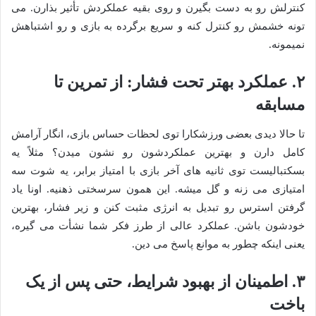
کنترلش رو به دست بگیرن و روی بقیه عملکردش تأثیر بذارن. می
تونه خشمش رو کنترل کنه و سریع برگرده به بازی و رو اشتباهش
نمیمونه.
۲. عملکرد بهتر تحت فشار: از تمرین تا
مسابقه
تا حالا دیدی بعضی ورزشکارا توی لحظات حساس بازی، انگار آرامش
کامل دارن و بهترین عملکردشون رو نشون میدن؟ مثلاً یه
بسکتبالیست توی ثانیه های آخر بازی با امتیاز برابر، یه شوت سه
امتیازی می زنه و گل میشه. این همون سرسختی ذهنیه. اونا یاد
گرفتن استرس رو تبدیل به انرژی مثبت کنن و زیر فشار، بهترین
خودشون باشن. عملکرد عالی از طرز فکر شما نشأت می گیره،
یعنی اینکه چطور به موانع پاسخ می دین.
۳. اطمینان از بهبود شرایط، حتی پس از یک
باخت