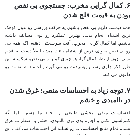
۶. کمال گرایی مخرب: جستجوی بی نقص
بودن به قیمت فلج شدن
همه دوست داریم بی نقص باشیم. یه حرکت ورزشی رو بدون کوچک
ترین اشتباه انجام بدیم، بهترین عملکرد رو توی مسابقه داشته
باشیم. اما کمال گرایی مخرب، آفت سرسختی ذهنیه. اگه همه چی
رو بی نقص بخوای، ترس از اشتباه باعث میشه اصلاً دست به اقدام
نزنی. چون از نظر کمال گرا، هر چیزی کمتر از بی نقص، شکسته. این
طرز فکر جلوی رشد و پیشرفتت رو می گیره و اعتماد به نفست رو
داغون می کنه.
۷. توجه زیاد به احساسات منفی: غرق شدن
در ناامیدی و خشم
احساسات منفی، بخشی طبیعی از وجود ما هستن. اما اگه
کنترلشون نکنی و اجازه بدی توی ناامیدی، خشم یا اضطراب غرق
بشی، تمام منابع احساسی ت رو تسلیم این احساسات می کنی. این