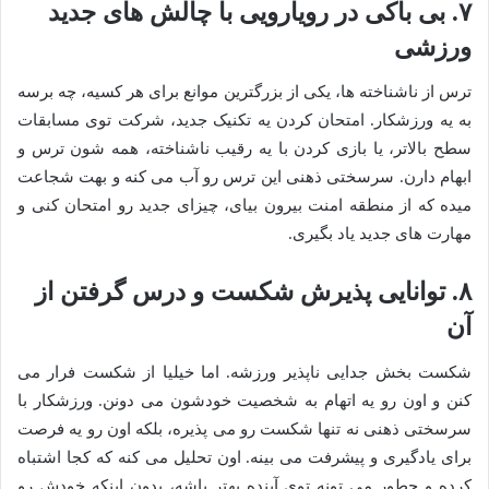
۷. بی باکی در رویارویی با چالش های جدید
ورزشی
ترس از ناشناخته ها، یکی از بزرگترین موانع برای هر کسیه، چه برسه
به یه ورزشکار. امتحان کردن یه تکنیک جدید، شرکت توی مسابقات
سطح بالاتر، یا بازی کردن با یه رقیب ناشناخته، همه شون ترس و
ابهام دارن. سرسختی ذهنی این ترس رو آب می کنه و بهت شجاعت
میده که از منطقه امنت بیرون بیای، چیزای جدید رو امتحان کنی و
مهارت های جدید یاد بگیری.
۸. توانایی پذیرش شکست و درس گرفتن از
آن
شکست بخش جدایی ناپذیر ورزشه. اما خیلیا از شکست فرار می
کنن و اون رو یه اتهام به شخصیت خودشون می دونن. ورزشکار با
سرسختی ذهنی نه تنها شکست رو می پذیره، بلکه اون رو یه فرصت
برای یادگیری و پیشرفت می بینه. اون تحلیل می کنه که کجا اشتباه
کرده و چطور می تونه توی آینده بهتر باشه، بدون اینکه خودش رو