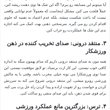
آیا میتونم این مسابقه رو ببرم؟ اگه این شک ها توی ذهنت ریشه کنن،
عملاً فلجت می کنن. مشکل اینجاست که معمولاً عدم توانایی واقعی
نیست که باعث شکست میشه، بلکه عدم اعتماد به نفسه که جلوی
اقدام کردن رو می گیره. سرسختی ذهنی بهت کمک می کنه اجازه
ندی این شک ها عملکردت رو خراب کنن.
۳. منتقد درونی: صدای تخریب کننده در ذهن
ورزشکار
همه مون یه صدای منتقد درونی داریم که مدام بهمون میگه به اندازه
کافی خوب نیستی، این کار ازت برنمیاد، تو لایق موفقیت نیستی. این
صدا توی ورزشکارا می تونه خیلی مخرب باشه. وقتی با یه چالش
ورزشی روبرو میشی، این منتقد درونی شروع می کنه به سرزنش
کردن و حواست رو از تقویت اراده و پیدا کردن راه حل پرت می کنه.
برای قوی شدن ذهن، باید این صدای منفی رو ساکت کنی.
۴. ترس: بزرگترین مانع عملکرد ورزشی