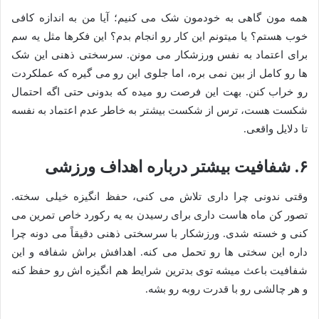
همه مون گاهی به خودمون شک می کنیم؛ آیا من به اندازه کافی
خوب هستم؟ یا میتونم این کار رو انجام بدم؟ این فکرها مثل یه سم
برای اعتماد به نفس ورزشکار می مونن. سرسختی ذهنی این شک
ها رو کامل از بین نمی بره، اما جلوی این رو می گیره که عملکردت
رو خراب کنن. بهت این فرصت رو میده که بدونی حتی اگه احتمال
شکست هست، ترس از شکست بیشتر به خاطر عدم اعتماد به نفسه
تا دلایل واقعی.
۶. شفافیت بیشتر درباره اهداف ورزشی
وقتی ندونی چرا داری تلاش می کنی، حفظ انگیزه خیلی سخته.
تصور کن ماه هاست داری برای رسیدن به یه رکورد خاص تمرین می
کنی و خسته شدی. ورزشکار با سرسختی ذهنی دقیقاً می دونه چرا
داره این سختی ها رو تحمل می کنه. اهدافش براش شفافه و این
شفافیت باعث میشه توی بدترین شرایط هم انگیزه اش رو حفظ کنه
و هر چالشی رو با قدرت روبه رو بشه.