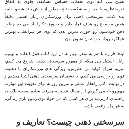
تعیین می کنه توی لحظات حساس مسابقه، جلوی یه اتفاق
غیرمنتظره، یا بعد از یه شکست تلخ، چطور از جاش بلند شه و ادامه
بده. کتاب سرسختی ذهنی برای ورزشکاران رایان استیل دقیقاً
همین موضوع رو هدف قرار داده و به ورزشکارا یاد می ده چطور
ذهن خودشون رو جوری تمرین بدن که توی هر شرایطی، بهترین
عملکرد رو از خودشون نشون بدن.
اینجا قراره با هم یه سفر بریم به دل این کتاب فوق العاده و ببینیم
رایان استیل چی میگه. از مفهوم سرسختی ذهنی شروع می کنیم،
میریم سراغ فواید بی نظیرش، ویژگی های ورزشکارای با ذهنیت
قوی رو بررسی می کنیم، با دشمنان سرسختی ذهنی آشنا میشیم و
در نهایت، کلی راهکار عملی و تمرین روزانه برای تقویت این مهارت
مهم رو یاد می گیریم. این مقاله فقط یه معرفی ساده نیست، بلکه یه
راهنمای کاربردیه برای هر کسی که می خواد توی زمین بازی زندگی،
یه قهرمان واقعی باشه.
سرسختی ذهنی چیست؟ تعاریف و