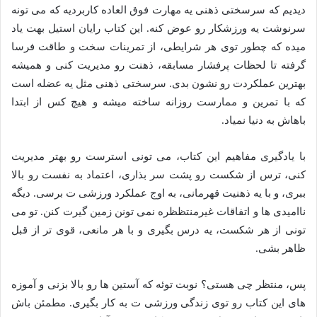
دیدیم که سرسختی ذهنی یه مهارت فوق العاده کاربردیه که می تونه
سرنوشت یه ورزشکار رو عوض کنه. این کتاب رایان استیل بهت یاد
میده که چطور توی هر شرایطی، از تمرینات سخت و طاقت فرسا
گرفته تا لحظات پرفشار مسابقه، ذهنت رو مدیریت کنی و همیشه
بهترین عملکردت رو نشون بدی. سرسختی ذهنی مثل یه عضله است
که با تمرین و ممارست روزانه ساخته میشه و هیچ کس از ابتدا
باهاش به دنیا نمیاد.
با یادگیری مفاهیم این کتاب، می تونی استرست رو بهتر مدیریت
کنی، ترس از شکست رو پشت سر بذاری، اعتماد به نفست رو بالا
ببری، و با یه ذهنیت قهرمانی، به اوج عملکرد ورزشی ت برسی. دیگه
ناامیدی ها و اتفاقات غیرمنتظظره نمی تونن زمین گیرت کنن. تو می
تونی از هر شکست، یه درس بگیری و با هر مانعی، قوی تر از قبل
ظاهر بشی.
پس، منتظر چی هستی؟ نوبت توئه که آستین ها رو بالا بزنی و آموزه
های این کتاب رو توی زندگی ورزشی ت به کار بگیری. مطمئن باش