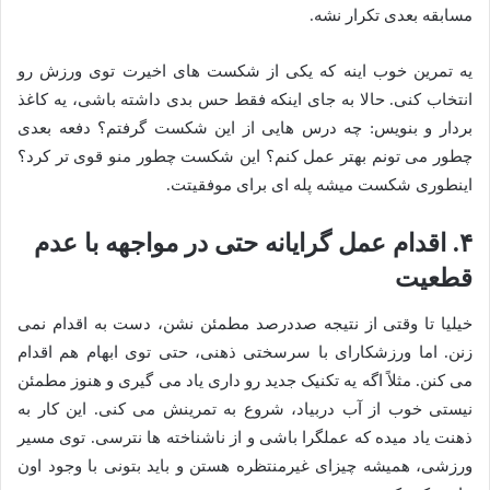
مسابقه بعدی تکرار نشه.
یه تمرین خوب اینه که یکی از شکست های اخیرت توی ورزش رو
انتخاب کنی. حالا به جای اینکه فقط حس بدی داشته باشی، یه کاغذ
بردار و بنویس: چه درس هایی از این شکست گرفتم؟ دفعه بعدی
چطور می تونم بهتر عمل کنم؟ این شکست چطور منو قوی تر کرد؟
اینطوری شکست میشه پله ای برای موفقیتت.
۴. اقدام عمل گرایانه حتی در مواجهه با عدم
قطعیت
خیلیا تا وقتی از نتیجه صددرصد مطمئن نشن، دست به اقدام نمی
زنن. اما ورزشکارای با سرسختی ذهنی، حتی توی ابهام هم اقدام
می کنن. مثلاً اگه یه تکنیک جدید رو داری یاد می گیری و هنوز مطمئن
نیستی خوب از آب دربیاد، شروع به تمرینش می کنی. این کار به
ذهنت یاد میده که عملگرا باشی و از ناشناخته ها نترسی. توی مسیر
ورزشی، همیشه چیزای غیرمنتظره هستن و باید بتونی با وجود اون