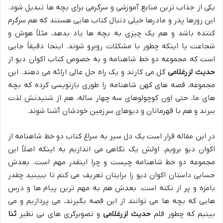
یکی از جذاب ترین منابع آموزشی و سرگرمی برای بچه ها تبدیل شود.
این روزها پدر و مادرها خیلی دنبال کتاب هایی هستند که هم سرگرم
کننده باشد و هم یک چیزی به بچه ها یاد بدهد، مثلاً هوش و
شجاعت یا اینکه چطور با مشکلات روبرو شوند. اینجا دقیقاً جایی
است که مجموعه دو خط شاهنامه و به خصوص کتاب اکوان دیو از
حدیث لزرغلامی
گل می کارند و یک راه حل عالی ارائه می دهند. این
مجموعه، قصه های کهن شاهنامه را طوری بازنویسی کرده که بچه
های ما، حتی اون کوچولوهای سه چهار ساله، هم از شنیدنش لذت
ببرند و هم با قهرمانان و دیوهای سرزمین خودشان آشنا شوند.
در این مقاله قرار است یک دل سیر به سراغ کتاب دو خط شاهنامه از
اکوان دیو برویم. اولش یک نگاهی می اندازیم به اینکه اصلاً این
مجموعه دو خط شاهنامه چیست و چرا اینقدر مهم است. بعدش
حسابی داستان اکوان دیو را برایتان تعریف می کنم تا ببینید چقدر
بامزه و پر از نکته است. بعدش هم به مهم ترین پیام ها و درس
هایی که بچه ها می توانند از این قصه بگیرند، می پردازیم و می
بینیم که چطور قلم
حدیث لزرغلامی
و تصویرگری های بی نظیر
ثنا