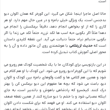
است.
حالا اصل ماجرا اینجا شکل می گیرد: این گورخر که همان اکوان دیو
بدجنس است، یک ویژگی خیلی بامزه و در عین حال مهم دارد. او هر
کاری را که از او بخواهی انجام دهد، دقیقاً برعکسش را انجام می
دهد! مثلاً اگر بگویی «به اسب ها لگد نزن»، حتماً لگد می زند! یا اگر
بگویی «دنبالم نیا»، حتماً دنبالت می آید. این نقطه کلیدی داستان
است که
حدیث لزرغلامی
با هوشمندی روی آن مانور داده و آن را به
محور اصلی آموزش کتاب تبدیل کرده است.
در این بازنویسی برای کودکان، ما با یک شخصیت کودک هم روبرو می
شویم که با این گورخر/دیو روبرو می شود. این کودک با او هم کلام می
شود و همین هم کلامی ها و گفت وگوهای بامزه بین کودک و اکوان
دیو، باعث می شود که بچه ها مفهوم این دیو برعکس کن را بهتر
درک کنند. کیخسرو که پادشاهی باهوش و باتدبیر است، به جای
اینکه عصبانی شود و با خشم با دیو مبارزه کند، از همین نقطه ضعف
اکوان دیو استفاده می کند. او می فهمد که برای شکست دادن اکوان
دیو، باید کاری را از او بخواهد که اصلاً دلش نمی خواهد انجام دهد،