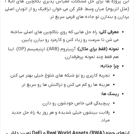
این پروژه ها برای حل مشکلات مقیاس پذیری بلاکچین های لایه ۱
(مثل اتریوم) میان وسط. فکر کن می خوان ترافیک رو از اتوبان اصلی
بردارن و بندازن تو جاده های فرعی سریع تر.
معرفی کلی:
راه حل هایی که روی بلاکچین های اصلی ساخته
می شن تا سرعت رو زیاد کنن و کارمزد رو بیارن پایین.
نمونه (فقط برای مثال):
آربیتروم (ARB)، اپتیمیسم (OP). اینا
هم فقط چند نمونه پرطرفدارن.
چرا جذابه:
تجربه کاربری رو تو شبکه های شلوغ خیلی بهتر می کنن.
هزینه ها رو کم می کنن و تراکنش ها رو سریع تر.
ریسک ها:
پیچیدگی فنی خاص خودشون رو دارن.
رقابت بینشون خیلی شدیده و هر روز یه راه حل جدید
میاد.
ارزهای حوزه Real World Assets (RWA) و DeFi نوین: دارایی