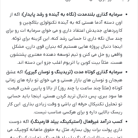
سرمایه گذاری بلندمدت (نگاه به آینده و رشد پایدار):
اگه از
اون دسته آدما هستی که به آینده تکنولوژی بلاکچین و
کاربردهای جدیدش اعتقاد داری و می خوای سرمایه ات رو برای
چند سال نگه داری تا حسابی رشد کنه، این گزینه برای توئه.
اینجا دنبال پروژه هایی هستیم که بنیان قوی دارن، مشکل
واقعی رو حل می کنن و تیم توسعه دهنده معتبری پشتشون
هست. مثلاً بیت کوین یا اتریوم اغلب جزو این دسته اند.
سرمایه گذاری کوتاه مدت (تریدینگ و نوسان گیری):
اگه عشق
هیجان و نوسان های بازار هستی و می خوای تو بازه های زمانی
کوتاه (مثلاً چند ساعت یا چند روز) از بالا و پایین شدن قیمت
ها سود ببری، پس دنبال ترید کردن هستی. اینجا باید حسابی
تو تحلیل تکنیکال حرفه ای باشی و وقت زیادی بذاری. این کار
ریسک بالایی داره و برای هرکسی مناسب نیست.
کسب درآمد غیرفعال (استیکینگ، ییلد فارمینگ):
اگه دوست
داری پولت برات پول بسازه، مثل یه حقوق ماهانه کوچیک، می
تونی بری سراغ استیکینگ یا ییلد فارمینگ. تو استیکینگ، یه