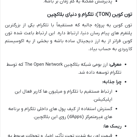
پذیرشش ممکنه یه کم زمان بر باشه.
تون کوین (TON): تلگرام و دنیای بلاکچین
تون کوین یه پروژه جالبه که مستقیماً با تلگرام، یکی از بزرگترین
پلتفرم های پیام رسان دنیا، ارتباط داره. این ارتباط باعث شده تون
کوین فراتر از یه ارز دیجیتال ساده باشه و بخشی از یه اکوسیستم
کاربردی به حساب بیاد.
معرفی:
ارز بومی شبکه بلاکچین The Open Network که توسط
تلگرام توسعه داده شد.
چرا جذابه:
ارتباط مستقیم با تلگرام و میلیون ها کاربر فعال این
اپلیکیشن.
گسترش استفاده از کیف پول های داخلی تلگرام و برنامه
های غیرمتمرکز (dApps) روی این بلاکچین.
ریسک ها:
قیمت اون به شدت تحت تأثیر اخبار و تحولات مربوط به