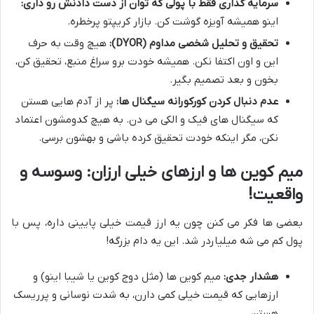
سرمایه گذاری فقط با پولی که توان از دست دادنش رو داری:
اینو همیشه آویزه گوشت کن. بازار کریپتو پرخطره.
تحقیق و تحلیل شخصی مداوم (DYOR):
هیچ وقت به حرف
این و اون اکتفا نکن. همیشه خودت برو سراغ منبع، تحقیق کن،
بخون و بعد تصمیم بگیر.
عدم دنبال کردن کورکورانه سیگنال ها:
پر از آدم هایی هستن
که سیگنال های فیک و الکی می دن. به هیچ کدومشون اعتماد
نکن، مگر اینکه خودت تحقیق کرده باشی و بهشون برسی.
میم کوین ها و ارزهای خیلی ارزان: وسوسه و
واقعیت!
بعضی ها فکر می کنن چون یه ارز قیمت خیلی پایینی داره، پس با
پول کم می شه میلیاردر شد. این یه دام بزرگه!
هشدار جدی:
میم کوین ها (مثل دوج کوین یا شیبا اینو) و
ارزهایی که قیمت خیلی کمی دارن، به شدت نوسانی و پرریسک
هستن.