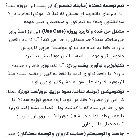
تیم توسعه دهنده (سابقه، تخصص):
کی پشت این پروژه ست؟
آیا آدم های باتجربه ای هستن که قبلاً کار موفق انجام دادن؟
سوابقشون چیه؟ یه تیم قوی و متخصص، خیلی مهمه.
مشکل حل شده و کاربرد پروژه (Use Case):
این ارز اصلاً برای
چی ساخته شده؟ چه مشکلی رو حل می کنه؟ آیا کاربرد واقعی
داره یا فقط یه ایده جذاب تو هواست؟ هرچی کاربردش
ملموس تر و مهم تر باشه، شانس موفقیتش بیشتره.
تکنولوژی و نوآوری پشت پروژه:
آیا تکنولوژی خاص و جدیدی
داره؟ آیا واقعاً نوآوری کرده یا فقط یه کپی از بقیه است؟ مثلاً
اتریوم با قراردادهای هوشمندش کلی نوآوری آورد.
توکنومیکس (عرضه، تقاضا، نحوه توزیع، تورم/ضد تورم):
تعداد
کل این ارز چقدره؟ چقدرش تو بازاره؟ چطور توزیع شده؟ آیا
طوری طراحی شده که با گذشت زمان کمیاب بشه (ضد تورم)
یا همین طور تولید می شه (تورم زا)؟ اینا روی ارزشش تو
آینده خیلی تاثیر دارن.
جامعه و اکوسیستم (حمایت کاربران و توسعه دهندگان):
چقدر