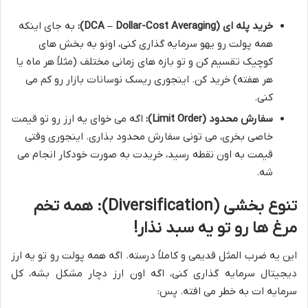
خرید پله ای (DCA – Dollar-Cost Averaging):
به جای اینکه
همه پولت رو یهو سرمایه گذاری کنی، اونو به بخش های
کوچیک تقسیم کن و تو بازه های زمانی مختلف (مثلاً هر ماه یا
هر هفته) خرید کن. اینجوری ریسک نوسانات بازار رو کم می
کنی.
سفارش محدود (Limit Order):
اگه می خوای یه ارز رو تو قیمت
خاصی بخری، می تونی سفارش محدود بذاری. اینجوری وقتی
قیمت به اون نقطه رسید، خریدت به صورت خودکار انجام می
شه.
تنوع بخشی (Diversification): همه تخم
مرغ ها رو تو یه سبد نذار!
این یه ضرب المثل قدیمی و کاملاً درسته. اگه همه پولت رو تو یه ارز
دیجیتال سرمایه گذاری کنی، اگه اون ارز دچار مشکل بشه، کل
سرمایه ات به خطر می افته. پس: