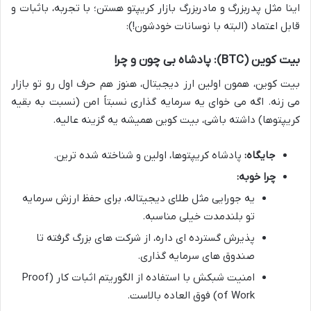
اینا مثل پدربزرگ و مادربزرگ بازار کریپتو هستن؛ با تجربه، باثبات و
قابل اعتماد (البته با نوسانات خودشون!):
بیت کوین (BTC): پادشاه بی چون و چرا
بیت کوین، همون اولین ارز دیجیتال، هنوز هم حرف اول رو تو بازار
می زنه. اگه می خوای یه سرمایه گذاری نسبتاً امن (نسبت به بقیه
کریپتوها) داشته باشی، بیت کوین همیشه یه گزینه عالیه.
جایگاه:
پادشاه کریپتوها، اولین و شناخته شده ترین.
چرا خوبه:
یه جورایی مثل طلای دیجیتاله، برای حفظ ارزش سرمایه
تو بلندمدت خیلی مناسبه.
پذیرش گسترده ای داره، از شرکت های بزرگ گرفته تا
صندوق های سرمایه گذاری.
امنیت شبکش با استفاده از الگوریتم اثبات کار (Proof
of Work) فوق العاده بالاست.