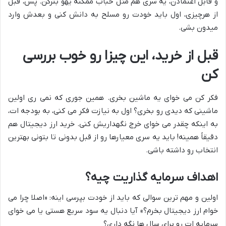
و قابل اعتمادن، یه سری هم مثل حباب ممکنه یهو بترکن. پس، قبل
از هرچیزی، اول باید خودت رو مسلح به دانش کنی و بعدش وارد
میدون بشی.
قبل از خرید، این چیزا رو خوب بررسی
کن
فکر کن می خوای یه ماشین بخری. همین جوری که نمی ری اولین
ماشینی که دیدی رو بخری؟ اول به نیازت فکر می کنی، به بودجه ات،
به اینکه چقدر می خوای خرج نگهداریش کنی. خرید ارز دیجیتال هم
دقیقاً همینه! باید یه سری معیارها رو از قبل بدونی تا بتونی بهترین
انتخاب رو داشته باشی.
اهداف سرمایه گذاریت چیه؟
اولین و مهم ترین سوالی که باید از خودت بپرسی اینه: «اصلا چرا می
خوام ارز دیجیتال بخرم؟» آیا دنبال یه سود سریع هستی یا می خوای
سرمایه ات رو برای سال ها نگه داری؟