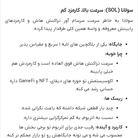
سولانا (SOL): سرعت بالا، کارمزد کم
سولانا به خاطر سرعت سرسام آور تراکنش هاش و کارمزدهای
پایینش معروفه، و واسه همین کلی طرفدار پیدا کرده.
جایگاه:
یکی از بلاکچین های لایه ۱ سریع و مقیاس پذیر.
چرا خوبه:
سرعت تراکنش هاش فوق العاده است و کارمزدش هم
خیلی پایینه.
اکوسیستمش تو حوزه های دیفای، NFT و GameFi داره
حسابی رشد می کنه.
ریسک ها:
چند بار قطعی شبکه داشته که باعث نگرانی شده.
نسبت به اتریوم، یه کم تمرکزگرایی بیشتری داره.
کاربرد و آینده:
رقیب جدی برای اتریوم تو برخی بخش ها
محسوب می شه و می تونه جایگاهش رو تو بازار محکم تر کنه.