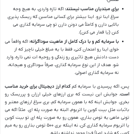
برای مبتدیان مناسب نیستند:
اگه تازه واردی، به هیچ وجه
سراغ اینا نرو. اینا بیشتر برای کسانی مناسبن که ریسک پذیری
بالایی دارن و کاملاً می دونن دارن تو چی سرمایه گذاری می
کنن (یا قمار می کنن).
با سرمایه کم و با درک کامل از ماهیت سوداگرانه:
اگه واقعاً می
خوای اینا رو امتحان کنی، فقط با یه مبلغ خیلی ناچیز که از
دست دادنش هیچ تاثیری رو زندگی و روحیه ات نمی ذاره، وارد
شو. هدف از این نوع سرمایه گذاری، صرفاً سوداگری و هیجانه،
نه سرمایه گذاری اصولی.
پس، اگه پرسیدی با سرمایه کم
کدام ارز دیجیتال برای خرید مناسب
است
، جوابش این نیست که بری ارزهای خیلی ارزان و پرریسک رو
بخری. جوابش اینه که با همون سرمایه کم، بری سراغ ارزهای معتبر و
باثبات مثل بیت کوین یا اتریوم، البته به صورت پله ای. مثلاً اگه می
تونی ماهی یه تومن بذاری، همون رو به صورت پله ای تو بیت کوین
یا اتریوم سرمایه گذاری کن، نه اینکه بری ۵۰۰ تومن بذاری رو یه میم
کوین که شاید اصلاً فردا وجود نداشته باشه.