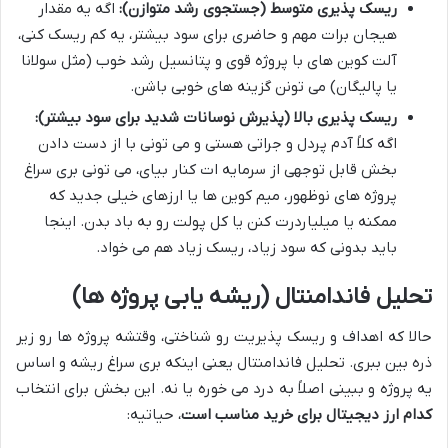
ریسک پذیری متوسط (جستجوی رشد متوازن):
اگه یه مقدار
هیجان برات مهم و حاضری برای سود بیشتر، یه کم ریسک کنی،
آلت کوین های با پروژه قوی و پتانسیل رشد خوب (مثل سولانا
یا پالیگان) می تونن گزینه های خوبی باشن.
ریسک پذیری بالا (پذیرش نوسانات شدید برای سود بیشتر):
اگه کلاً آدم پردل و جراتی هستی و می تونی با از دست دادن
بخش قابل توجهی از سرمایه ات کنار بیای، می تونی بری سراغ
پروژه های نوظهور، میم کوین ها یا ارزهای خیلی جدید که
ممکنه یا میلیاردرت کنن یا کل پولت رو به باد بدن. اینجا
باید بدونی که سود زیاد، ریسک زیاد هم می خواد.
تحلیل فاندامنتال (ریشه یابی پروژه ها)
حالا که اهداف و ریسک پذیریت رو شناختی، وقتشه پروژه ها رو زیر
ذره بین ببری. تحلیل فاندامنتال یعنی اینکه بری سراغ ریشه و اساس
یه پروژه و ببینی اصلاً به درد می خوره یا نه. این بخش برای انتخاب
کدام ارز دیجیتال برای خرید مناسب است
، حیاتیه: