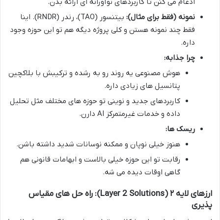
ادغام می کنن تا کاربردهای نوآورانه ای ارائه بدن.
نمونه (فقط برای مثال):
بیتنسور (TAO)، رندر (RNDR). اینا
فقط چند نمونه هستن و کلی پروژه دیگه هم تو این حوزه وجود
داره.
چرا جذابه:
هوش مصنوعی یه روند رو به رشده و ترکیبش با بلاکچین
پتانسیل های زیادی داره.
کاربردهای جدید و نوینی تو حوزه های مختلف مثل تحلیل
داده و خدمات غیرمتمرکز AI دارن.
ریسک ها:
هنوز خیلی نوپان و ممکنه نوسانات شدید داشته باشن.
رقابت تو این حوزه خیلی بالاست و ابهامات قانونی هم
گاهی اوقات دیده می شه.
ارزهای لایه ۲ (Layer 2 Solutions): راه حل های مقیاس
پذیری