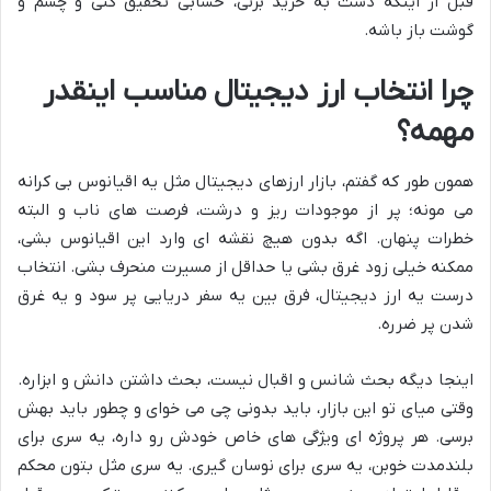
قبل از اینکه دست به خرید بزنی، حسابی تحقیق کنی و چشم و
گوشت باز باشه.
چرا انتخاب ارز دیجیتال مناسب اینقدر
مهمه؟
همون طور که گفتم، بازار ارزهای دیجیتال مثل یه اقیانوس بی کرانه
می مونه؛ پر از موجودات ریز و درشت، فرصت های ناب و البته
خطرات پنهان. اگه بدون هیچ نقشه ای وارد این اقیانوس بشی،
ممکنه خیلی زود غرق بشی یا حداقل از مسیرت منحرف بشی. انتخاب
درست یه ارز دیجیتال، فرق بین یه سفر دریایی پر سود و یه غرق
شدن پر ضرره.
اینجا دیگه بحث شانس و اقبال نیست، بحث داشتن دانش و ابزاره.
وقتی میای تو این بازار، باید بدونی چی می خوای و چطور باید بهش
برسی. هر پروژه ای ویژگی های خاص خودش رو داره، یه سری برای
بلندمدت خوبن، یه سری برای نوسان گیری. یه سری مثل بتون محکم