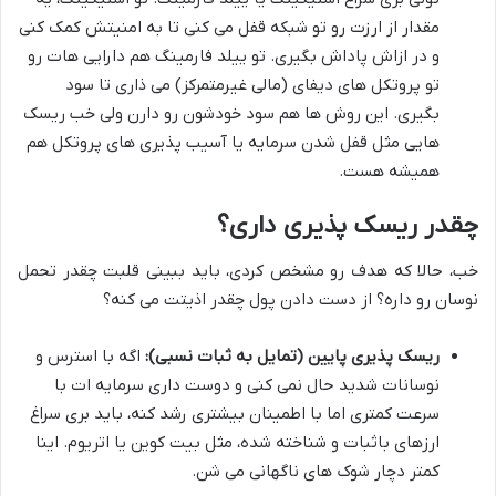
مقدار از ارزت رو تو شبکه قفل می کنی تا به امنیتش کمک کنی
و در ازاش پاداش بگیری. تو ییلد فارمینگ هم دارایی هات رو
تو پروتکل های دیفای (مالی غیرمتمرکز) می ذاری تا سود
بگیری. این روش ها هم سود خودشون رو دارن ولی خب ریسک
هایی مثل قفل شدن سرمایه یا آسیب پذیری های پروتکل هم
همیشه هست.
چقدر ریسک پذیری داری؟
خب، حالا که هدف رو مشخص کردی، باید ببینی قلبت چقدر تحمل
نوسان رو داره؟ از دست دادن پول چقدر اذیتت می کنه؟
ریسک پذیری پایین (تمایل به ثبات نسبی):
اگه با استرس و
نوسانات شدید حال نمی کنی و دوست داری سرمایه ات با
سرعت کمتری اما با اطمینان بیشتری رشد کنه، باید بری سراغ
ارزهای باثبات و شناخته شده، مثل بیت کوین یا اتریوم. اینا
کمتر دچار شوک های ناگهانی می شن.