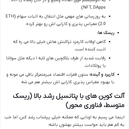
یه اکوسیستم فوق العاده وسیع و در حال رشده (DeFi,
NFT, DApps).
به روزرسانی های مهمی مثل انتقال به اثبات سهام (ETH
2.0) مقیاس پذیری و کارایی اش رو بهتر کرده.
ریسک ها:
گاهی اوقات کارمزد تراکنش هاش خیلی بالا می ره که
اذیت کننده است.
رقابت شدید از طرف بلاکچین های لایه ۱ دیگه مثل سولانا
یا پولکادات.
کاربرد و آینده:
ستون فقرات اقتصاد غیرمتمرکز باقی می مونه و
با بهبود مقیاس پذیری، کارایی اش بیشتر هم می شه.
آلت کوین های با پتانسیل رشد بالا (ریسک
متوسط، فناوری محور)
اینجا می رسیم به اونایی که ممکنه خیلی پرشتاب رشد کنن، اما خب
یه کم هم باید حواست بیشتر بهشون باشه: