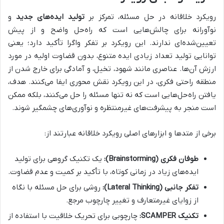
رویکرد خلاقانه در حل مسئله، تمرکز بر
تولید ایده‌های جدید
و
نوآورانه برای چالش‌هایی است که راه‌حل واضح و از پیش
تعیین‌شده‌ای ندارند. این رویکرد بر تفکر واگرا تأکید دارد؛ یعنی
توانایی تولید تعداد زیادی ایده متنوع، بدون قضاوت اولیه در مورد
ارزش آن‌ها. عناصری مانند شهود، تخیل، و آمادگی برای خارج شدن از
منطقه راحتی فکری، در این رویکرد نقش محوری ایفا می‌کنند. هدف،
یافتن راه‌حل‌هایی است که نه تنها مسئله را حل می‌کنند، بلکه ممکن
است منجر به پیشرفت‌های غیرمنتظره و نوآوری‌های چشمگیر شوند.
برخی از متدها و ابزارهای اصلی رویکرد خلاقانه عبارتند از:
طوفان فکری (Brainstorming):
یک تکنیک گروهی برای تولید
ایده‌های زیاد در زمانی کوتاه، با تأکید بر کمیت و عدم قضاوت.
تفکر جانبی (Lateral Thinking):
روشی برای حل مسئله با نگاه
از زوایای غیرمتعارف و تغییر چارچوب مرجع.
تکنیک SCAMPER:
چارچوبی برای تحریک خلاقیت با استفاده از