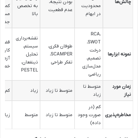
چالش‌ها
بودن نتیجه،
محدودیت
به تخصص
کمتر ب
عدم قطعیت
در ابهام
بالا
مسائ
جدید
RCA،
نقشه‌برداری
SWOT،
قضاو
طوفان فکری،
سیستم،
درخت
کارشن
نمونه ابزارها
SCAMPER،
تحلیل
تصمیم،
آزمون
تفکر طراحی
ذینفعان،
مدل‌سازی
خطا
PESTEL
ریاضی
زمان مورد
متوسط تا
متوسط تا زیاد
زیاد
کم
نیاز
زیاد
کم (در
مخاطره‌پذیری
صورت وجود
متوسط تا زیاد
متوسط
زیاد
داده)