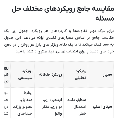
مقایسه جامع رویکردهای مختلف حل
مسئله
برای درک بهتر تفاوت‌ها و کاربردهای هر رویکرد، جدول زیر یک
مقایسه جامع بر اساس معیارهای کلیدی ارائه می‌دهد. این جدول
به شما کمک می‌کند تا با یک نگاه، ویژگی‌های بارز هر روش را در ذهن
خود جای دهید و برای انتخاب نهایی، دید بهتری داشته باشید.
رویکر
رویکرد
رویکرد
معیار
رویکرد خلاقانه
شهود
تحلیلی
سیستمی
تجربی
روابط
تجربه
منطق، داده،
ایده‌پردازی،
متقابل،
حس
مبنای اصلی
استدلال
نوآوری، تفکر
تصویر بزرگ،
درونی
خطی
واگرا
حلقه‌های
شناسا