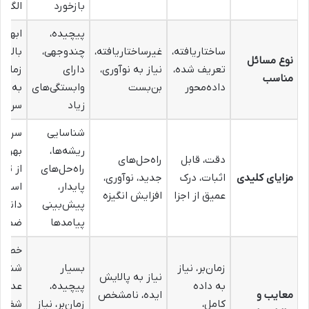
بازخورد
الگو
پیچیده،
ابهما
ساختاریافته،
غیرساختاریافته،
چندوجهی،
بالا، 
نوع مسائل
تعریف شده،
نیاز به نوآوری،
دارای
زمان، 
مناسب
داده‌محور
بن‌بست
وابستگی‌های
به وا
زیاد
سریع
شناسایی
سرعت
ریشه‌ها،
بهره‌گ
دقت، قابل
راه‌حل‌های
راه‌حل‌های
از تجر
مزایای کلیدی
اثبات، درک
جدید، نوآوری،
پایدار،
استفاد
عمیق از اجزا
افزایش انگیزه
پیش‌بینی
دانش
پیامدها
ضمنی
خطای
زمان‌بر، نیاز
بسیار
شناخت
نیاز به پالایش
به داده
پیچیده،
عدم
معایب و
ایده، نامشخص
کامل،
زمان‌بر، نیاز
شفافی