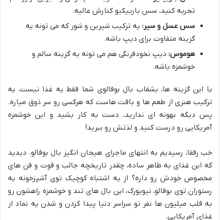
تجربه کنید، سس باربیکیو کنارش عالیه.
سس عسل و سیر:
یه ترکیب شیرین و شور که می تونه یه
گزینه متفاوت برای دیپ باشه.
هوموس:
دیپ نخودفرنگی هم می تونه یه گزینه سالم و
خوشمزه باشه.
با این گزینه ها، بشقاب بال بوفالوی شما فقط یه غذا نیست، یه
ترکیب هنری از طعم ها و بافت هاست که هرکسی رو سر ذوق میاره.
پس دیگه بهونه ای ندارید، دست به کار بشید و این خوشمزه
آمریکایی رو درست کنید و لذتش رو ببرید!
خب رفقا، رسیدیم به انتهای ماجرای هیجان انگیز بال بوفالو. دیدید
که این غذای به ظاهر ساده، چقدر تاریخچه جالب و فوت و فن های
مخصوص خودش رو داره؟ از یه اشتباه کوچیک توی آشپزخونه یه
رستوران توی بوفالو، نیویورک، این بال های تند و خوشمزه راهشون رو
به قلب میلیون ها نفر تو سراسر دنیا پیدا کردن و شدن یه نماد از
غذای آمریکایی.