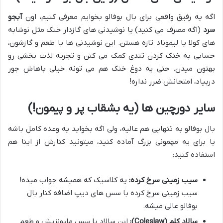
اگه یه رفیق واقعی برای بال بوفالو بخوایم معرفی کنیم، اون
آبجو
سرد
(اگه مصرف می کنید) یا نوشیدنی های گازدار خنک مثل نوشابه
های کولا یا لیموناد تازه هستن. این نوشیدنی ها با طعم و گازشون،
حسابی به خنک کردن تندی کمک می کنن و تجربه لذت بخشی رو
بهتون میدن. حتی یه دوغ خنک هم می تونه خیلی باهاش جور
دربیاد، امتحانش ضرر نداره!
سایر دورچین ها (یه بشقاب پر و پیمون!)
بال بوفالو به تنهایی هم عالیه، ولی اگه بخواید یه وعده کامل باشه
یا برای یه مهمونی بزرگ آماده کنید، میتونید کنارش از اینا هم
استفاده کنید:
سیب زمینی سرخ کرده:
یه کلاسیک که همیشه جواب میده!
سیب زمینی سرخ کرده با سس های دیپ اضافه کنار بال
بوفالو عالی میشه.
سالاد کلم (Coleslaw):
این سالاد با سس مایونزیش و طعم