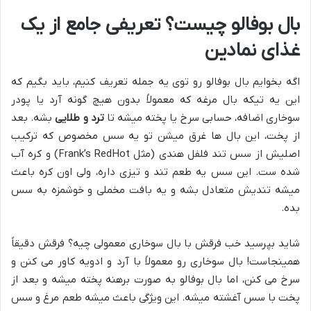
بال بوفالو چیست؟ تعریفی جامع از یک
غذای نمادین
اگه بخوایم بال بوفالو رو توی یه جمله تعریف کنیم، باید بگیم که
این یه تیکه بال مرغه که معمولاً بدون هیچ گونه آرد یا پودر
سوخاری اضافه، حسابی سرخ یا پخته میشه تا
ترد و طلایی
بشه. بعد
از پخت، این بال ها غرق میشن تو یه سس مخصوص که ترکیب
اصلیش از سس تند فلفل هندی (مثل Frank’s RedHot) و کره آب
شده ست. این سس یه طعم تند و تیزی داره، ولی اون کره باعث
میشه تندیش متعادل بشه و یه بافت مخملی و خوشمزه به سس
بده.
شاید بپرسید خب فرقش با بال سوخاری معمولی چیه؟ فرقش دقیقاً
همینجاست! بال سوخاری رو معمولاً با آرد و ادویه کاور می کنن و
سرخ می کنن، اما بال بوفالو به صورت برهنه پخته میشه و بعد از
پخت با سس آغشته میشه. این ویژگی باعث میشه طعم مرغ و سس