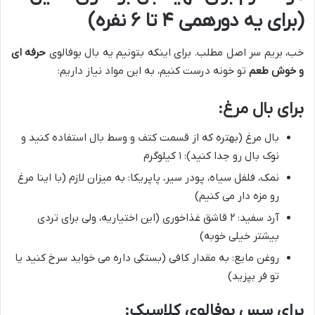
(برای یه دورهمی ۴ تا ۶ نفره)
خب، بریم سر اصل مطلب. برای اینکه بتونیم یه بال بوفالوی
حرفه ای
و خوش طعم
تو خونه درست کنیم، به این مواد نیاز داریم:
برای بال مرغ:
بال مرغ (بهتره که از قسمت کتف و وسط بال استفاده کنید و
نوک بال رو جدا کنید): ۱ کیلوگرم
نمک، فلفل سیاه، پودر سیر، پاپریکا: به میزان لازم (با اینا مرغ
رو مزه دار می کنیم)
آرد سفید: ۲ قاشق غذاخوری (این اختیاریه، ولی برای تردی
بیشتر خیلی خوبه)
روغن مایع: به مقدار کافی (بستگی داره می خواید سرخ کنید یا
تو فر بپزید)
برای سس بوفالوی کلاسیک: