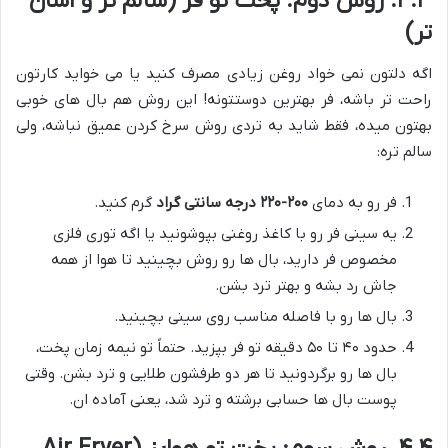
۴.۳. روش دوم: پخت تو فر (سالم تر و آسان
تر)
اگه دلتون نمی خواد روغن زیادی مصرف کنید یا می خواید کارتون
راحت تر باشه، فر بهترین دوستتونه! این روش هم بال های خوبی
بهتون میده، فقط شاید به تردی روش سرخ کردن عمیق نباشه، ولی
سالم تره:
فر رو به دمای
۲۰۰-۲۲۰ درجه سانتی گراد
گرم کنید.
یه سینی فر رو با کاغذ روغنی بپوشونید یا اگه توری فلزی
مخصوص فر دارید، بال ها رو روش بچینید تا هوا از همه
جاش رد بشه و بهتر ترد بشن.
بال ها رو با فاصله مناسب روی سینی بچینید.
حدود ۴۰ تا ۵۰ دقیقه تو فر بپزید. حتماً تو نیمه زمان پخت،
بال ها رو برگردونید تا هر دو طرفشون طلایی و ترد بشن. وقتی
پوست بال ها حسابی برشته و ترد شد، یعنی آماده ان.