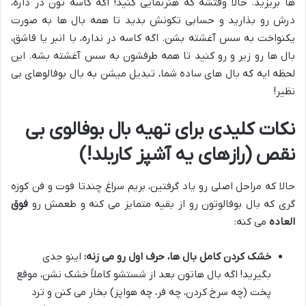
ها بریزید. حالا وقتشه که هنرنمایی کنید! اگه کاسه تون در داره،
درش رو بذارید و حسابی تکونش بدید تا همه بال ها به صورت
یکنواخت به سس آغشته بشن. اگه کاسه در نداره، با انبر یا قاشق،
بال ها رو زیر و رو کنید تا همه طرفشون به سس آغشته بشه. این
لحظه ایه که بال های ساده شما، تبدیل میشن به بال بوفالوهای بی
نظیر!
نکات کلیدی برای تهیه بال بوفالوی بی
نقص (رازهای یه آشپز کاربلد!)
حالا که مراحل اصلی رو یاد گرفتین، بریم سراغ چندتا فوت و فن کوزه
گری که بال بوفالوتون رو از بقیه متمایز می کنه و طعمش رو
فوق
العاده
می کنه:
خشک کردن کامل بال ها، حرف اول رو می زنه:
اینو جدی
بگیرید! اگه بال هاتون بعد از شستشو کاملاً خشک نشن، موقع
پخت (چه سرخ کردن، چه فر، چه هواپز) بخار می کنن و ترد