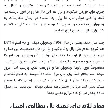
ترزا، دامینیک، نصفه شب با دوستاش میاد رستوران و دنبال یه
چیزی برای خوردن میگرده، و ترزا هم این بال ها رو براشون درست می
کنه. یا حتی میگن بال ها برای یه اشتباه در ارسال سفارشات به
رستوران رسیده بودن. هرچی که بوده، این اتفاق تصادفی، جرقه ای
شد برای خلق یه غذای فوق العاده.
چند سال بعد، یعنی در سال 1969، رستوران دیگه ای به اسم
Duff’s
هم شروع به فروش بال بوفالو کرد و با این کار، محبوبیت این غذا رو
دو چندان کرد. از اون به بعد، بال بوفالو مثل ویروس توی آمریکا
پخش شد و به سرعت تبدیل به یکی از نمادهای آشپزی آمریکایی،
مخصوصاً توی بارها، رستوران ها و دورهمی های ورزشی شد. امروز
دیگه اسم بوفالو فقط برای بال مرغ استفاده نمیشه؛ به انواع غذاهای
سرخ شده دیگه مثل قارچ، ناگت، یا حتی سیب زمینی که با همین
سبک سس تند مزه دار میشن، هم میگن بوفالو. این یعنی یه اختراع
ساده چقدر می تونه دنیا رو تغییر بده!
مواد لازم برای تهیه بال بوفالوی اصیل