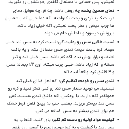
نمیشن. پس حسابی با دستمال کاغذی رطوبتشون رو بگیرید.
دمای صحیح پخت:
چه روغن باشه، چه فر، چه هواپز، دمای
درست کلید تردی و پخت یکنواخته. اگه دما خیلی کم باشه، بال
ها چرب میشن و مغز پخت نمیشن. اگه خیلی زیاد باشه،
بیرونش میسوزه و داخلش خام می مونه.
نسبت طلایی سس رو رعایت کن:
نسبت کره به سس تند خیلی
مهمه. کره باعث میشه تندی سس متعادل بشه و یه بافت
لطیف و براق بهش بده. اگه کم باشه، سس خیلی تند و تیز
میشه و اگه زیاد باشه، خیلی چرب میشه. اون ۱/۲ پیمانه سس
و ۴ قاشق کره، واقعاً ایده آله.
تندی سس رو خودت تنظیم کن:
اگه اهل غذای خیلی تند
نیستید، می تونید مقدار سس تند رو کمی کمتر کنید و کره رو
همونقدر نگه دارید. یا برعکس، اگه عاشق تندی هستید، کمی
سس تند بیشتر بریزید. بعضیا حتی یه پینچ فلفل قرمز خشک
هم برای تندی بیشتر به سس اضافه می کنن.
کیفیت مواد اولیه رو دست کم نگیر:
باور کنید، انتخاب یه
سس تند
با کیفیت
و یه کره خوب، زمین تا آسمون رو طعم