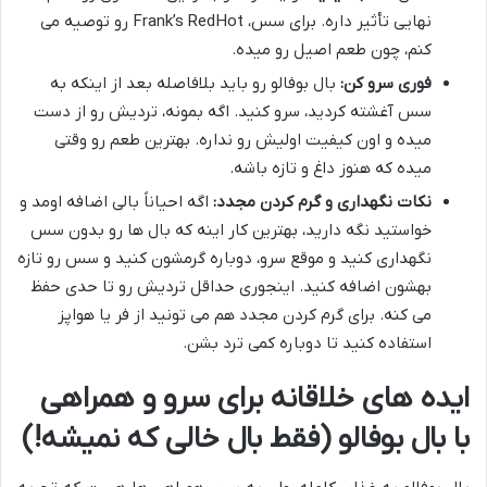
نهایی تأثیر داره. برای سس، Frank’s RedHot رو توصیه می
کنم، چون طعم اصیل رو میده.
فوری سرو کن:
بال بوفالو رو باید بلافاصله بعد از اینکه به
سس آغشته کردید، سرو کنید. اگه بمونه، تردیش رو از دست
میده و اون کیفیت اولیش رو نداره. بهترین طعم رو وقتی
میده که هنوز داغ و تازه باشه.
نکات نگهداری و گرم کردن مجدد:
اگه احیاناً بالی اضافه اومد و
خواستید نگه دارید، بهترین کار اینه که بال ها رو بدون سس
نگهداری کنید و موقع سرو، دوباره گرمشون کنید و سس رو تازه
بهشون اضافه کنید. اینجوری حداقل تردیش رو تا حدی حفظ
می کنه. برای گرم کردن مجدد هم می تونید از فر یا هواپز
استفاده کنید تا دوباره کمی ترد بشن.
ایده های خلاقانه برای سرو و همراهی
با بال بوفالو (فقط بال خالی که نمیشه!)