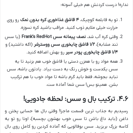
نداره! درست کردنش هم خیلی آسونه:
تو یه قابلمه کوچیک،
۴ قاشق غذاخوری کره بدون نمک
رو روی
حرارت خیلی ملایم ذوب کنید. مراقب باشید کره نسوزه.
وقتی کره آب شد،
نصف پیمانه سس Frank’s RedHot
(یا سس
تند مشابه)،
۱/۲ قاشق چایخوری سس ووسترشر
(اگه داشتید) و
۱/۴ قاشق چایخوری پودر سیر
رو بهش اضافه کنید.
همه مواد رو با همزن دستی یا قاشق خوب هم بزنید تا یه
سس یکدست و خوش رنگ به دست بیاد. یادتون باشه، سس
نباید بجوشه، فقط باید گرم باشه تا مواد خوب با هم ترکیب
بشن. همینو بس! سس شما آماده ست.
۴.۶. ترکیب بال و سس: لحظه جادویی!
رسیدیم به جذاب ترین قسمت ماجرا! وقتی بال ها حسابی پختن و
داغن (باید داغ باشن تا سس خوب بهشون بچسبه)، اونا رو تو یه
کاسه بزرگ بریزید. سس بوفالویی که آماده کردین رو کامل روی بال