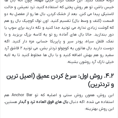
دونه خشک کنید. این خشک کردن خیلی مهمه، چون اگه بال ها
خیس باشن، تو هر روش پختی که استفاده کنید، ترد نمیشن و حالت
لاستیکی پیدا می کنن. بعد از خشک کردن، بال ها رو از مفصل به دو
قسمت (کتف و وسط بال) تقسیم کنید. اون نوک کوچیک بال رو هم
که گوشت زیادی نداره، می تونید جدا کنید و نگه دارید برای سوپ یا
دور بندازید. حالا بال های آماده رو تو یه کاسه بزرگ بریزید و با
نمک، فلفل سیاه، پودر سیر و پاپریکا حسابی مزه دار کنید. اگه
دوست دارید بال هاتون یه کوچولو تردتر بشن، می تونید ۲ قاشق آرد
سفید رو هم بهش اضافه کنید و با بال ها مخلوط کنید تا یه لایه
خیلی نازک آرد روشون بشینه.
۴.۲. روش اول: سرخ کردن عمیق (اصیل ترین
و تردترین)
این روش، همون روش سنتی و اصلیه که تو Anchor Bar هم
استفاده می شده. اگه دنبال
بال های فوق العاده ترد و آبدار
هستین،
این روش بهترینه: