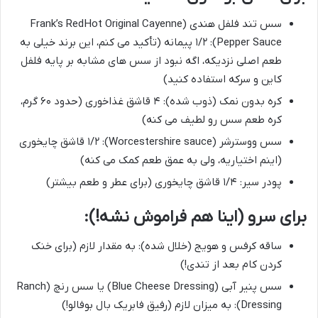
سس تند فلفل هندی (Frank’s RedHot Original Cayenne
Pepper Sauce): ۱/۲ پیمانه (تأکید می کنم، این برند خیلی به
طعم اصلی نزدیکه، اگه نبود از سس های مشابه بر پایه فلفل
کاین و سرکه استفاده کنید)
کره بدون نمک (ذوب شده): ۴ قاشق غذاخوری (حدود ۶۰ گرم،
کره طعم سس رو لطیف می کنه)
سس ووسترشر (Worcestershire sauce): ۱/۲ قاشق چایخوری
(اینم اختیاریه، ولی به عمق طعم کمک می کنه)
پودر سیر: ۱/۴ قاشق چایخوری (برای عطر و طعم بیشتر)
برای سرو (اینا هم فراموش نشه!):
ساقه کرفس و هویج (خلال شده): به مقدار لازم (برای خنک
کردن کام بعد از تندی!)
سس پنیر آبی (Blue Cheese Dressing) یا سس رنچ (Ranch
Dressing): به میزان لازم (رفیق فابریک بال بوفالو!)