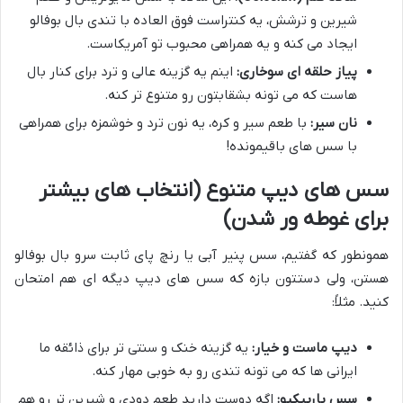
شیرین و ترشش، یه کنتراست فوق العاده با تندی بال بوفالو
ایجاد می کنه و یه همراهی محبوب تو آمریکاست.
پیاز حلقه ای سوخاری:
اینم یه گزینه عالی و ترد برای کنار بال
هاست که می تونه بشقابتون رو متنوع تر کنه.
نان سیر:
با طعم سیر و کره، یه نون ترد و خوشمزه برای همراهی
با سس های باقیمونده!
سس های دیپ متنوع (انتخاب های بیشتر
برای غوطه ور شدن)
همونطور که گفتیم، سس پنیر آبی یا رنچ پای ثابت سرو بال بوفالو
هستن، ولی دستتون بازه که سس های دیپ دیگه ای هم امتحان
کنید. مثلاً:
دیپ ماست و خیار:
یه گزینه خنک و سنتی تر برای ذائقه ما
ایرانی ها که می تونه تندی رو به خوبی مهار کنه.
سس باربیکیو:
اگه دوست دارید طعم دودی و شیرین تر رو هم