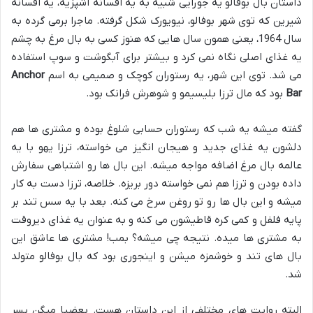
داستان بال بوفالو یه جورایی شبیه به یه افسانه آشپزیه، یه افسانه
شیرین که توی شهر بوفالو، نیویورک شکل گرفته. ماجرا برمی گرده به
سال 1964، یعنی همون سال هایی که هنوز کسی به بال مرغ به چشم
یه غذای اصلی نگاه نمی کرد و بیشتر برای آبگوشت و سوپ استفاده
می شد. توی این شهر، یه رستوران کوچک و صمیمی به اسم
Anchor
Bar
بود که مال ترزا بلیسیمو و شوهرش فرانک بود.
گفته میشه یه شب که رستوران حسابی شلوغ بوده و مشتری ها هم
دلشون یه غذای جدید و هیجان انگیز می خواسته، ترزا یهو با یه
عالمه بال مرغ اضافه مواجه میشه. این بال ها رو اشتباهی سفارش
داده بودن و ترزا هم نمی خواسته دور بریزه. خلاصه، ترزا دست به کار
میشه و این بال ها رو تو روغن سرخ می کنه. بعد با یه سس تند بر
پایه فلفل و کمی کره قاطیشون می کنه و به عنوان یه غذای دیروقت
به مشتری ها میده. نتیجه چی میشه؟ بمب! مشتری ها عاشق این
بال های تند و خوشمزه میشن و اینجوری بود که بال بوفالو متولد
شد.
البته روایت های مختلفی از این داستان هست. بعضیا میگن پسر