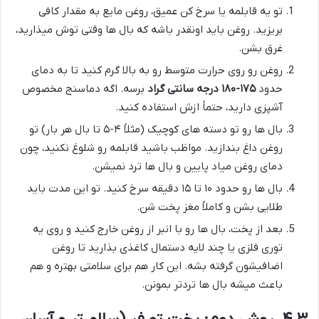
تو یه قابلمه یا سرخ کن عمیق، روغن مایع به مقدار کافی
بریزید. روغن باید اونقدر باشه که بال ها وقتی توش میذارید،
غرق بشن.
روغن رو روی حرارت متوسط رو به بالا گرم کنید تا به دمای
حدود
۱۷۵-۱۸۰ درجه سانتی گراد
برسه. اگه دماسنج مخصوص
آشپزی دارید، حتماً ازش استفاده کنید.
بال ها رو تو دسته های کوچیک (مثلاً ۴-۵ تا بال هر بار) تو
روغن داغ بندازید. مواظب باشید قابلمه رو شلوغ نکنید، چون
دمای روغن میاد پایین و بال ها ترد نمیشن.
بال ها رو حدود ۱۰ تا ۱۵ دقیقه سرخ کنید. تو این مدت باید
طلایی بشن و کاملاً مغز پخت شن.
بعد از پخت، بال ها رو با انبر از روغن خارج کنید و روی یه
توری فلزی یا چند لایه دستمال کاغذی بذارید تا روغن
اضافیشون گرفته بشه. این کار هم برای سلامتی بهتره و هم
باعث میشه بال ها تردتر بمونن.