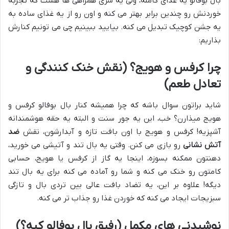
بال بوفالو یه غذای کامله، ولی یه سری همراهی ها هست که تجربه
خوردنش رو چندین برابر بهتر می کنه و اون رو از یه غذای ساده به
یه جشن کوچیک تبدیل می کنه. بیایید ببینیم چی می تونیم کنارش
بذاریم:
چرا کرفس و هویج؟ (نقش خنک کنندگی و
تعادل طعم)
شاید براتون سوال باشه که چرا همیشه کنار بال بوفالو کرفس و
هویج میذارن؟ خب، این یه جور سنت و البته یه حقه هوشمندانه
آشپزیه! کرفس و هویج با اون بافت تازه و آبدارشون، نقش
ضد
آتش نشانی
رو بازی می کنن. وقتی یه بال تند و آتیشی می خورید،
دهنتون ممکنه بسوزه، اینجا یه گاز از کرفس یا هویج، حسابی
کامتون رو خنک می کنه و شما رو آماده می کنه برای یه بال تند
دیگه! علاوه بر این، یه تضاد بافت عالی بین تردی بال و تازگی
سبزیجات ایجاد می کنه که خوردن غذا رو جذاب تر می کنه.
نوشیدنی های مکمل (رفیق بال بوفالو کیه؟)