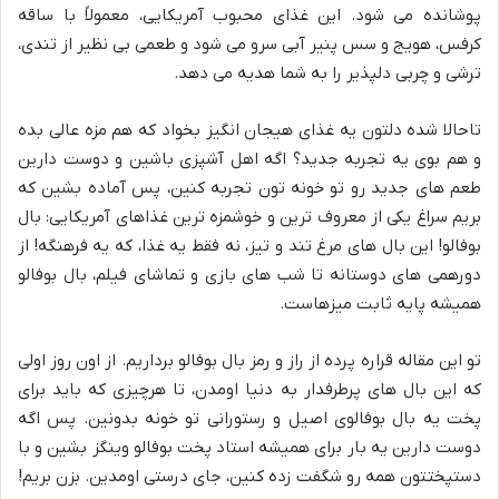
پوشانده می شود. این غذای محبوب آمریکایی، معمولاً با ساقه
کرفس، هویج و سس پنیر آبی سرو می شود و طعمی بی نظیر از تندی،
ترشی و چربی دلپذیر را به شما هدیه می دهد.
تاحالا شده دلتون یه غذای هیجان انگیز بخواد که هم مزه عالی بده
و هم بوی یه تجربه جدید؟ اگه اهل آشپزی باشین و دوست دارین
طعم های جدید رو تو خونه تون تجربه کنین، پس آماده بشین که
بریم سراغ یکی از معروف ترین و خوشمزه ترین غذاهای آمریکایی: بال
بوفالو! این بال های مرغ تند و تیز، نه فقط یه غذا، که یه فرهنگه! از
دورهمی های دوستانه تا شب های بازی و تماشای فیلم، بال بوفالو
همیشه پایه ثابت میزهاست.
تو این مقاله قراره پرده از راز و رمز بال بوفالو برداریم. از اون روز اولی
که این بال های پرطرفدار به دنیا اومدن، تا هرچیزی که باید برای
پخت یه بال بوفالوی اصیل و رستورانی تو خونه بدونین. پس اگه
دوست دارین یه بار برای همیشه استاد پخت بوفالو وینگز بشین و با
دستپختتون همه رو شگفت زده کنین، جای درستی اومدین. بزن بریم!