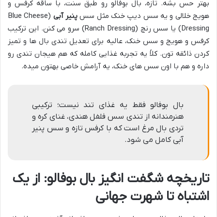
بهتر حس بشه. تازه، بال بوفالو رو طبق سنت، با ساقه کرفس و
هویج خلالی و یه سس دیپ خنک مثل سس
پنیر آبی
(Blue Cheese
Dressing) یا سس رنچ (Ranch Dressing) سرو می کنن. این ترکیب
کرفس و هویج و سس خنک، عالیه برای تعدیل تندی بال ها و تمیز
کردن ذائقه تون. کلاً یه تجربه غذایی کامله که هم هیجان تندی رو
داره و هم با اون سس های خنک، یه آرامش خاصی بهتون میده.
بال بوفالو فقط یه غذای تند نیست؛ ترکیبی
هنرمندانه از تندی سس فلفل هندی، غنای کره و
تردی بال مرغ است که با کرفس تازه و سس پنیر
آبی کامل می شود.
تاریخچه شگفت انگیز بال بوفالو: از یک
اشتباه تا شهرت جهانی