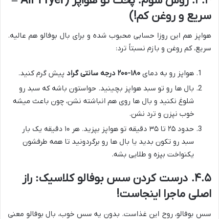
۴.۴. روش سوم: پخت تو هواپز (Air Fryer –
سریع و روغن کم!)
هواپز هم این روزا حسابی محبوب شده و برای بال بوفالو هم عالیه.
سریع، کم روغن و بازم نسبتاً ترد:
هواپز رو به دمای
۱۸۰-۲۰۰ درجه سانتی گراد
پیش گرم کنید.
بال ها رو تو سبد هواپز بچینید. حواستون باشه که سبد رو
شلوغ نکنید و بال ها روی هم انباشته نشن، چون باعث میشه
خوب نپزن و ترد نشن.
حدود ۲۵ تا ۳۵ دقیقه تو هواپز بپزید. هر ۱۰ دقیقه یک بار
سبد رو تکون بدید یا بال ها رو برگردونید تا همه طرفشون
یکنواخت بپزه و طلایی بشه.
۴.۵. درست کردن سس بوفالو کلاسیک: راز
اصلی ماجرا اینجاست!
سس بوفالو، روح این غذاست. بدون یه سس خوب، بال بوفالو معنی