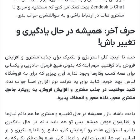
Chat یا Zendesk بهت کمک می کنن که مستقیم و سریع با
مشتری هات در ارتباط باشی و به سوالاتشون جواب بدی.
حرف آخر: همیشه در حال یادگیری و
تغییر باش!
خب، تا اینجا کلی استراتژی و تکنیک برای جذب مشتری و افزایش
فروش یاد گرفتیم. مهم اینه که بدونی هیچ فرمول جادویی و یکسانی
برای همه کسب وکارها وجود نداره. اون چیزی که برای یه فروشگاه
لباس بچه خوبه، شاید برای یه شرکت نرم افزاری اصلاً جواب نده.
کلید موفقیت در جذب مشتری و افزایش فروش، یه رویکرد جامع،
مشتری محور، داده محور و انعطاف پذیره.
یادت باشه، بازار همیشه در حال تغییره و مشتری ها هم دائم نیازها
و رفتارشون عوض میشه. پس تو هم باید دائم در حال یادگیری
باشی، استراتژی هات رو آزمایش کنی، نتایج رو اندازه بگیری و بر
اساس اون ها، تغییرات لازم رو اعمال کنی. هیچ وقت فکر نکن که به