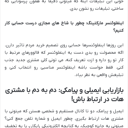
خوبی این تبلیغات اینه که میتونی دقیقاً به همون پرسونایی که
ساختی، تبلیغات رو نشون بدی.
اینفلوئنسر مارکتینگ: چطور با شاخ های مجازی درست حسابی کار
کنیم؟
این روزها اینفلوئنسرها حسابی روی تصمیم خرید مردم تاثیر دارن.
اگه محصولت رو بدی دست یه اینفلوئنسر که فالوورهای مرتبط با
کار تو رو داره و ازت تعریف کنه، می تونی کلی مشتری جدید جذب
کنی. فقط حواست باشه اینفلوئنسر مناسبی رو انتخاب کنی و
تبلیغش واقعی به نظر بیاد.
بازاریابی ایمیلی و پیامکی: دم به دم با مشتری
هات در ارتباط باش!
ایمیل و پیامک، دو تا کانال مستقیم و شخصی هستن که میتونی با
مشتری هات ارتباط بگیری. چطور ایمیل و شماره تلفن جمع کنی؟
میتونی یه جایزه کوچیک، یه کتابچه الکترونیکی رایگان، یا یه تخفیف