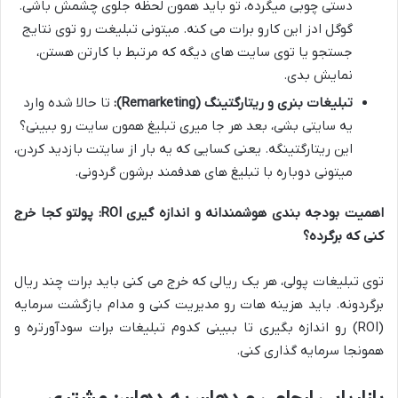
دستی چوبی میگرده، تو باید همون لحظه جلوی چشمش باشی.
گوگل ادز این کارو برات می کنه. میتونی تبلیغت رو توی نتایج
جستجو یا توی سایت های دیگه که مرتبط با کارتن هستن،
نمایش بدی.
تبلیغات بنری و ریتارگتینگ (Remarketing):
تا حالا شده وارد
یه سایتی بشی، بعد هر جا میری تبلیغ همون سایت رو ببینی؟
این ریتارگتینگه. یعنی کسایی که یه بار از سایتت بازدید کردن،
میتونی دوباره با تبلیغ های هدفمند برشون گردونی.
اهمیت بودجه بندی هوشمندانه و اندازه گیری ROI: پولتو کجا خرج
کنی که برگرده؟
توی تبلیغات پولی، هر یک ریالی که خرج می کنی باید برات چند ریال
برگردونه. باید هزینه هات رو مدیریت کنی و مدام بازگشت سرمایه
(ROI) رو اندازه بگیری تا ببینی کدوم تبلیغات برات سودآورتره و
همونجا سرمایه گذاری کنی.