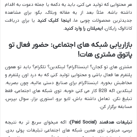
هر محتوایی که تولید می کنی، باید یه دکمه یا جمله دعوت به اقدام
داشته باشه. مثلاً بعد از یه مقاله وبلاگ، بگو: برای مشاهده
جدیدترین محصولات چوبی ما،
اینجا کلیک کنید
یا برای دریافت
کاتالوگ رایگان،
ایمیلتان را وارد کنید
.
بازاریابی شبکه های اجتماعی: حضور فعال تو
پاتوق مشتری هات!
مشتری های تو کجان؟ اینستاگرام؟ لینکدین؟ تلگرام؟ باید تو همون
پلتفرم ها فعال باشی و محتوایی تولید کنی که به درد اون پلتفرم و
مخاطبش بخوره. اینستاگرام برای صنایع دستی عالیه، چون بصریه.
لینکدین اگه B2B کار می کنی خوبه. توی شبکه های اجتماعی، فقط
تبلیغ نکن. تعامل داشته باش، لایو برو، استوری بزار، سوال بپرس،
مسابقه برگزار کن.
تبلیغات هدفمند (Paid Social):
اگه میخوای سریع تر به نتیجه
برسی، میتونی توی همین شبکه های اجتماعی تبلیغات پولی بدی.