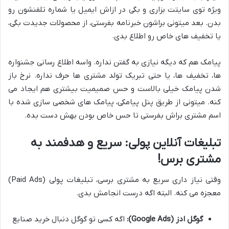
ویژه توی سایتت بزاری و بگی در ازاش ایمیل یا شماره تلفنشون رو
بدن. بعد میتونی براشون خبرنامه بفرستی، از محصولات جدیدت بگی،
یا تخفیف های خاص رو اطلاع بدی.
پیامک هم که دیگه نیازی به گفتن نداره. واسه اطلاع رسانی جشنواره
ها، تخفیف ها، یا حتی تبریک تولد مشتری ها حرف نداره. نرخ باز
شدن پیامک خیلی بالاست و حس صمیمیت بیشتری هم ایجاد می
کنه. میتونی از طریق پنل پیامکی، پیامک های شخصی سازی شده با
اسم مشتری براش بفرستی تا حس خاص بودن بهش دست بده.
تبلیغات آنلاین پولی: سریع و هدفمند به
مشتری برس!
وقتی نیاز داری سریع به مشتری برسی، تبلیغات پولی (Paid Ads)
معجزه می کنه. البته اگه درست انجامش بدی.
گوگل ادز (Google Ads):
اگه کسی تو گوگل دنبال خرید صنایع