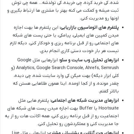
شده، کی خرید کرده، چی خریده، کی تولدشه… همه چی توش
ثبت میشه و کمکت می کنه بهتر با مشتری ها ارتباط بگیری و
اونها رو مدیریت کنی.
پلتفرم های اتوماسیون بازاریابی:
این پلتفرم ها بهت اجازه
میدن کمپین های ایمیلی، پیامکی، یا حتی پست های شبکه
های اجتماعی رو از قبل برنامه ریزی و خودکار کنی. دیگه لازم
نیست هر بار خودت دستی کاری انجام بدی.
ابزارهای تحلیل وب سایت و سئو:
ابزارهایی مثل Google
Analytics, Google Search Console, Ahrefs, Semrush (و
کلی ابزار دیگه) بهت میگن کی وارد سایتت شده، چی دیده،
چقدر مونده، و از کجا اومده. اینا همون طلاهایی هستن که
بالاتر گفتم.
ابزارهای مدیریت شبکه های اجتماعی:
پلتفرم هایی مثل
Hootsuite یا Buffer بهت اجازه میدن پست های شبکه های
اجتماعیت رو از قبل برنامه ریزی کنی، همه اکانت هات رو از یه
جا مدیریت کنی و عملکردشون رو تحلیل کنی.
ابزارهای چت آنلاین و پشتیبانی مشتری:
ابزارهایی مثل Live