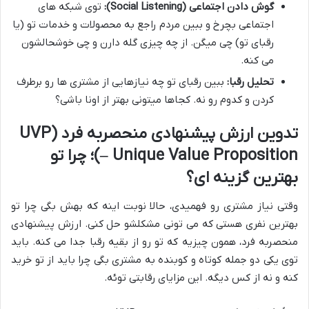
گوش دادن اجتماعی (Social Listening):
توی شبکه های
اجتماعی بچرخ و ببین مردم راجع به محصولات و خدمات تو (یا
رقبای تو) چی میگن. از چه چیزی گله دارن و چی خوشحالشون
می کنه.
تحلیل رقبا:
ببین رقبای تو چه نیازهایی از مشتری ها رو برطرف
کردن و کدوم رو نه. کجاها میتونی بهتر از اونا باشی؟
تدوین ارزش پیشنهادی منحصربه فرد (UVP
– Unique Value Proposition)؛ چرا تو
بهترین گزینه ای؟
وقتی نیاز مشتری رو فهمیدی، حالا نوبت اینه که بهش بگی چرا تو
بهترین نفری هستی که می تونی مشکلشو حل کنی. ارزش پیشنهادی
منحصربه فرد، همون چیزیه که تو رو از بقیه رقبا جدا می کنه. باید
توی یکی دو جمله کوتاه و کوبنده به مشتری بگی چرا باید از تو خرید
کنه و نه از کس دیگه. این مزایای رقابتی توئه.