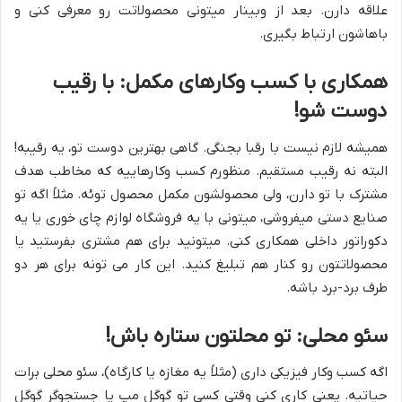
علاقه دارن. بعد از وبینار میتونی محصولاتت رو معرفی کنی و
باهاشون ارتباط بگیری.
همکاری با کسب وکارهای مکمل: با رقیب
دوست شو!
همیشه لازم نیست با رقبا بجنگی. گاهی بهترین دوست تو، یه رقیبه!
البته نه رقیب مستقیم. منظورم کسب وکارهاییه که مخاطب هدف
مشترک با تو دارن، ولی محصولشون مکمل محصول توئه. مثلاً اگه تو
صنایع دستی میفروشی، میتونی با یه فروشگاه لوازم چای خوری یا یه
دکوراتور داخلی همکاری کنی. میتونید برای هم مشتری بفرستید یا
محصولاتتون رو کنار هم تبلیغ کنید. این کار می تونه برای هر دو
طرف برد-برد باشه.
سئو محلی: تو محلتون ستاره باش!
اگه کسب وکار فیزیکی داری (مثلاً یه مغازه یا کارگاه)، سئو محلی برات
حیاتیه. یعنی کاری کنی وقتی کسی تو گوگل مپ یا جستجوگر گوگل