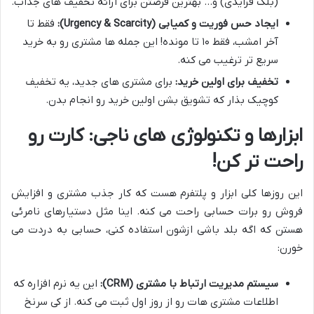
(بلک فرایدی) و… بهترین فرصتن برای ارائه تخفیف های جذاب.
ایجاد حس فوریت و کمیابی (Urgency & Scarcity):
فقط تا
آخر امشب، فقط ۱۰ تا مونده! این جمله ها مشتری رو به خرید
سریع تر ترغیب می کنه.
تخفیف برای اولین خرید:
برای مشتری های جدید، یه تخفیف
کوچیک بذار که تشویق بشن اولین خرید رو انجام بدن.
ابزارها و تکنولوژی های ناجی: کارت رو
راحت تر کن!
این روزها کلی ابزار و پلتفرم هست که کار جذب مشتری و افزایش
فروش رو برات حسابی راحت می کنه. اینا مثل دستیارهای نامرئی
هستن که اگه بلد باشی ازشون استفاده کنی، حسابی به دردت می
خورن:
سیستم مدیریت ارتباط با مشتری (CRM):
این یه نرم افزاره که
اطلاعات مشتری هات رو از روز اول ثبت می کنه. از کی سرنخ