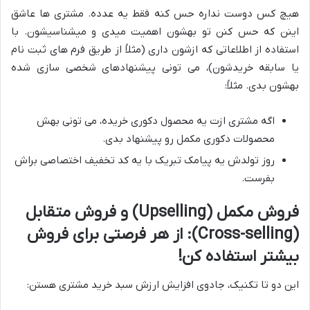
هیچ کس دوست نداره حس کنه فقط یه عدده. مشتری ها عاشق
اینن که حس کنن تو بهشون اهمیت میدی و میشناسیشون. با
استفاده از اطلاعاتی که ازشون داری (مثلاً از طریق فرم های ثبت نام
یا سابقه خریدشون)، می تونی پیشنهادهای شخصی سازی شده
بهشون بدی. مثلاً:
اگه مشتری ازت یه محصول دکوری خریده، می تونی بهش
محصولات دکوری مکمل رو پیشنهاد بدی.
روز تولدش یه پیامک تبریک با یه کد تخفیف اختصاصی براش
بفرست.
فروش مکمل (Upselling) و فروش متقابل
(Cross-selling): از هر فرصتی برای فروش
بیشتر استفاده کن!
این دو تا تکنیک، جادوی افزایش ارزش سبد خرید مشتری هستن: