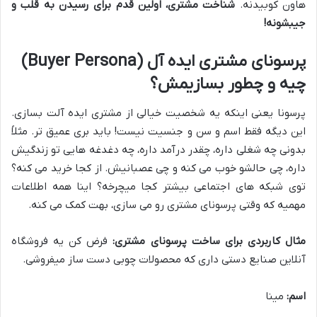
هاون کوبیدنه.
شناخت مشتری، اولین قدم برای رسیدن به قلب و
جیبشونه!
پرسونای مشتری ایده آل (Buyer Persona)
چیه و چطور بسازیمش؟
پرسونا یعنی اینکه یه شخصیت خیالی از مشتری ایده آلت بسازی.
این دیگه فقط اسم و سن و جنسیت نیست! باید بری عمیق تر. مثلاً
بدونی چه شغلی داره، چقدر درآمد داره، چه دغدغه هایی تو زندگیش
داره، چی حالشو خوب می کنه و چی عصبانیش. از کجا خرید می کنه؟
توی شبکه های اجتماعی بیشتر کجا میچرخه؟ اینا همه اطلاعات
مهمیه که وقتی پرسونای مشتری رو می سازی، بهت کمک می کنه.
مثال کاربردی برای ساخت پرسونای مشتری:
فرض کن یه فروشگاه
آنلاین صنایع دستی داری که محصولات چوبی دست ساز میفروشی.
اسم:
مینا