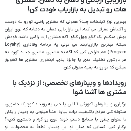
بازاریابی ارجاعی و دهان به دهان: مشتری
هات رو تبدیل به بازاریاب خودت کن!
بهترین نوع تبلیغات چیه؟ همونی که مشتری راضی، تو رو به دوست
و آشناش معرفی می کنه. این بازاریابی دهان به دهانه که توی ایران
بهش میگیم یک کلاغ چهل کلاغ. اگه مشتری ازت راضی باشه، خودش
میشه بهترین بازاریابت. می تونی یه برنامه وفاداری (Loyalty
Program) هم طراحی کنی که اگه یه مشتری، مشتری جدید آورد، به
هر دوشون تخفیف بدی یا جایزه بدی. اینطوری مشتری ها تشویق
میشن که تو رو به بقیه معرفی کنن.
رویدادها و وبینارهای تخصصی: از نزدیک با
مشتری ها آشنا شو!
برگزاری وبینارهای آموزشی آنلاین یا حتی یه رویداد کوچیک حضوری،
میتونه کلی سرنخ باکیفیت برات بیاره. مثلاً میتونی یه وبینار رایگان
با عنوان چطور با صنایع دستی خونه مون رو گرم و دلنشین کنیم؟
برگزار کنی. کسایی که میان تو این وبینار، قطعاً به محصولات تو