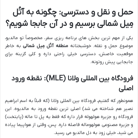
حمل و نقل و دسترسی: چگونه به آتُل
مِیل شمالی برسیم و در آن جابجا شویم؟
یکی از مهم ترین بخش های برنامه ریزی سفر، مخصوصاً تو مالدیو،
موضوع حمل و نقله. خوشبختانه
منطقه آتُل مِیل شمالی
به خاطر
موقعیت خاصش، دسترسی خیلی راحتی داره و کلی گزینه برای
جابجایی پیش روتونه.
فرودگاه بین المللی ولانا (MLE): نقطه ورود
اصلی
همونطور که گفتیم، فرودگاه بین المللی ولانا (که قبلاً به اسم ابراهیم
نصیر هم شناخته می شد) اصلی ترین نقطه ورود به مالدیوه. این
فرودگاه رو جزیره هولهوله قرار داره که فقط یه پل تا ماله (پایتخت)
و جزیره مصنوعی هولهوماله فاصله داره. پس، وقتی از هواپیما پیاده
می شید، خیلی زود به دل مالدیو می رسید.