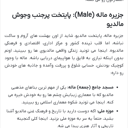
جزیره ماله (Male): پایتخت پرجنب وجوش
مالدیو
جزیره ماله، پایتخت مالدیو، شاید از اون بهشت های آروم و ساکت
نباشه، اما قلب تپنده کشور و مرکز اداری، اقتصادی و فرهنگی
مالدیوه. اینجا می تونید زندگی واقعی مالدیوی ها رو ببینید، اونم
بدون اینکه نیازی به قایق یا هواپیمای دریایی باشه. ماله با وجود
کوچیک بودنش، حسابی شلوغ و پررفت وآمده و جاذبه های خودش
رو داره:
مسجد جامع (جمعه) ماله:
یکی از مهم ترین بناهای مذهبی
مالدیو که با معماری زیبایش چشم ها رو به خودش خیره می
کنه. اینجا می تونید شکوه معماری اسلامی رو ببینید.
موزه ملی:
اگه دوست دارید با تاریخ و فرهنگ غنی مالدیو آشنا
بشید، حتماً یه سر به موزه ملی بزنید. اینجا کلی گنجینه
تاریخی و آثار هنری پیدا می شه.