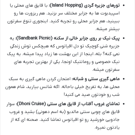
تورهای جزیره گردی (Island Hopping):
با قایق های محلی یا
اسپیدبوت ها به جزایر مختلف سر بزنید. هم ریزورت ها رو
ببینید، هم جزایر محلی رو تجربه کنید. اینجوری تنوع سفرتون
بیشتر میشه.
پیک نیک بر روی جزایر خالی از سکنه (Sandbank Picnic):
یه
جزیره شنی کوچیک تو دل اقیانوس که هیچکس توش زندگی
نمی کنه؟ بله، اینجا از این بهشت ها زیاد پیدا میشه. یه پیک
نیک خصوصی و رومانتیک اونجا، یکی از بهترین تجربه های
سفرتون میشه.
ماهی گیری سنتی و شبانه:
امتحان کردن ماهی گیری به سبک
محلی ها، یه تفریح خیلی باحاله. اگه شانس بیارید، شام همون
شب رو خودتون صید می کنید!
تماشای غروب آفتاب از قایق های سنتی (Dhoni Cruise):
سوار
قایق های چوبی سنتی مالدیو (به اسم دهونی) بشید و غروب
جادویی خورشید رو تو اقیانوس تماشا کنید. صحنه ای که از
یادتون نمیره.