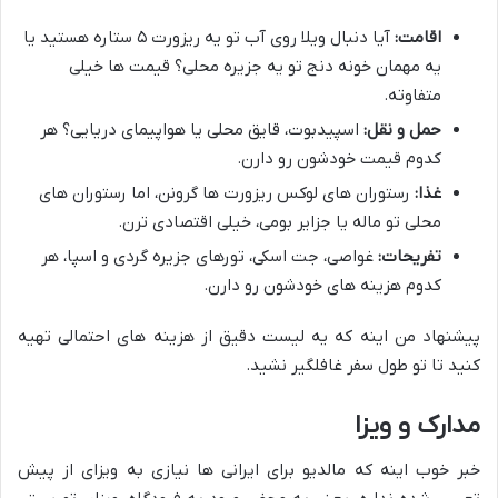
اقامت:
آیا دنبال ویلا روی آب تو یه ریزورت ۵ ستاره هستید یا
یه مهمان خونه دنج تو یه جزیره محلی؟ قیمت ها خیلی
متفاوته.
حمل و نقل:
اسپیدبوت، قایق محلی یا هواپیمای دریایی؟ هر
کدوم قیمت خودشون رو دارن.
غذا:
رستوران های لوکس ریزورت ها گرونن، اما رستوران های
محلی تو ماله یا جزایر بومی، خیلی اقتصادی ترن.
تفریحات:
غواصی، جت اسکی، تورهای جزیره گردی و اسپا، هر
کدوم هزینه های خودشون رو دارن.
پیشنهاد من اینه که یه لیست دقیق از هزینه های احتمالی تهیه
کنید تا تو طول سفر غافلگیر نشید.
مدارک و ویزا
خبر خوب اینه که مالدیو برای ایرانی ها نیازی به ویزای از پیش