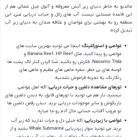
مالدیو به خاطر دنیای زیر آبش معروفه و آتول مِیل شمالی هم از
این قاعده مستثنی نیست. آب های زلال و حیات دریایی غنی، این
منطقه رو به بهشتی برای غواصان و علاقه مندان به دنیای زیر آب
تبدیل کرده:
غواصی و اسنورکلینگ:
اینجا می تونید بهترین سایت های
غواصی رو پیدا کنید، مثل Banana Reef، HP Reef و
Nassimo Thila. فکرش رو بکنید، شنا کردن کنار لاک پشت ها،
کوسه های بی خطر، سفره ماهی های عظیم و ماهی های
رنگارنگ، یه تجربه فراموش نشدنیه.
تورهای مشاهده دلفین و حیات دریایی:
اگه اهل غواصی
نیستید، باز هم می تونید با تورهای قایق، به دیدن دلفین های
بازیگوش و سایر موجودات دریایی برید. دیدن رقص دلفین ها
تو غروب آفتاب، حسابی حال آدم رو جا میاره.
غواصی با زیردریایی:
اگه خیلی دل و جرات ندارید که زیر آب
برید، می تونید سوار زیردریایی Whale Submarine بشید و از
پشت شیشه های بزرگ، تمام زیبایی های زیر آب رو بدون