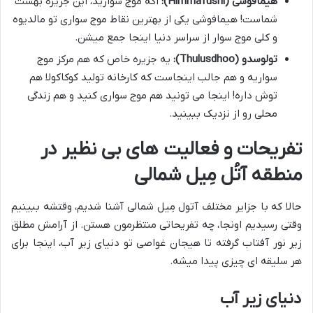
هیمافوشی (Himmafushi):
اگه موج سوارید، این جزیره بهشت
شماست! هیمافوشی یکی از بهترین نقاط موج سواری تو مالدیوه
و کلی موج سوار از سراسر دنیا اینجا جمع میشن.
تولوسدو (Thulusdhoo):
یه جزیره خاص که هم مرکز موج
سواریه و هم جالب اینجاست که کارخانه تولید کوکاکولا هم
توش داره! اینجا می تونید هم موج سواری کنید و هم زندگی
محلی رو از نزدیک ببینید.
تفریحات و فعالیت های بی نظیر در
منطقه آتُل مِیل شمالی
حالا که با جزایر مختلف آتول مِیل شمالی آشنا شدیم، وقتشه ببینیم
وقتی رسیدیم اونجا، چه تفریحاتی منتظرمون هستن. از آرامش مطلق
زیر نور آفتاب گرفته تا هیجان غواصی تو دنیای زیر آب، اینجا برای
هر سلیقه ای چیزی پیدا میشه.
دنیای زیر آب