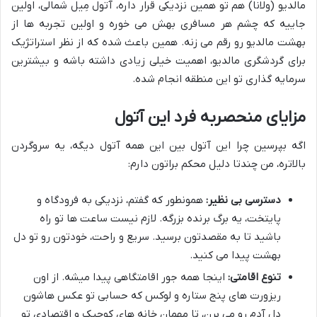
مالدیو (ولانا) هم تو همین نزدیکی قرار داره، آتول مِیل شمالی، اولین
جاییه که چشم هر مسافری بهش می خوره و اولین تجربه ها از
بهشت مالدیو رو رقم می زنه. همین باعث شده که از نظر استراتژیک
برای گردشگری مالدیو، اهمیت خیلی زیادی داشته باشه و بیشترین
سرمایه گذاری تو این منطقه انجام شده.
مزایای منحصربه فرد این آتول
اگه بپرسین چرا این آتول بین این همه آتول دیگه، یه سروگردن
بالاتره، من چندتا دلیل محکم براتون دارم:
دسترسی بی نظیر:
همونطور که گفتم، نزدیکی به فرودگاه و
پایتخت، یه برگ برنده بزرگه. لازم نیست ساعت ها تو راه
باشید تا به مقصدتون برسید. سریع و راحت، خودتون رو تو دل
بهشت پیدا می کنید.
تنوع اقامتی:
اینجا همه جور اقامتگاهی پیدا میشه. از اون
ریزورت های پنج ستاره و لوکس که حسابی تو عکس هاشون
دل آدم رو می برن، تا مهمان خانه های کوچیک و اقتصادی تو