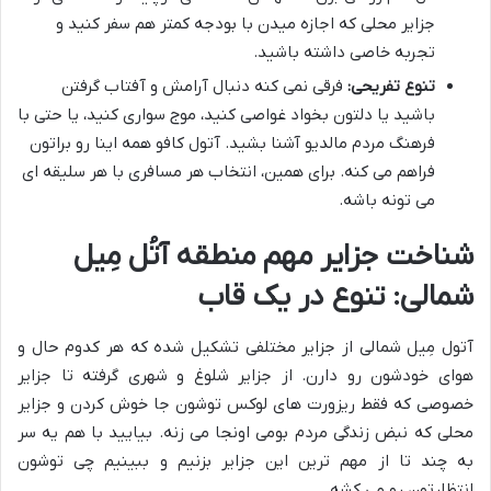
جزایر محلی که اجازه میدن با بودجه کمتر هم سفر کنید و
تجربه خاصی داشته باشید.
تنوع تفریحی:
فرقی نمی کنه دنبال آرامش و آفتاب گرفتن
باشید یا دلتون بخواد غواصی کنید، موج سواری کنید، یا حتی با
فرهنگ مردم مالدیو آشنا بشید. آتول کافو همه اینا رو براتون
فراهم می کنه. برای همین، انتخاب هر مسافری با هر سلیقه ای
می تونه باشه.
شناخت جزایر مهم منطقه آتُل مِیل
شمالی: تنوع در یک قاب
آتول مِیل شمالی از جزایر مختلفی تشکیل شده که هر کدوم حال و
هوای خودشون رو دارن. از جزایر شلوغ و شهری گرفته تا جزایر
خصوصی که فقط ریزورت های لوکس توشون جا خوش کردن و جزایر
محلی که نبض زندگی مردم بومی اونجا می زنه. بیایید با هم یه سر
به چند تا از مهم ترین این جزایر بزنیم و ببینیم چی توشون
انتظارتون رو می کشه.