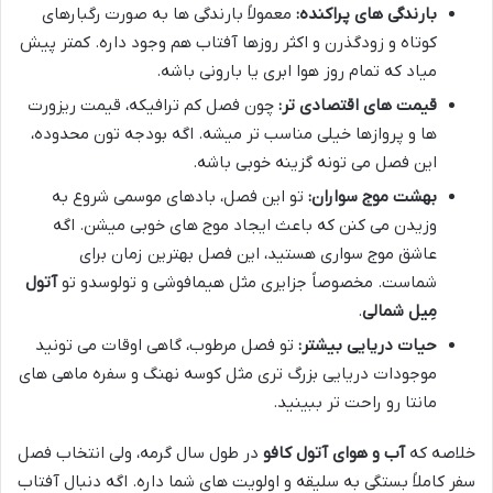
بارندگی های پراکنده:
معمولاً بارندگی ها به صورت رگبارهای
کوتاه و زودگذرن و اکثر روزها آفتاب هم وجود داره. کمتر پیش
میاد که تمام روز هوا ابری یا بارونی باشه.
قیمت های اقتصادی تر:
چون فصل کم ترافیکه، قیمت ریزورت
ها و پروازها خیلی مناسب تر میشه. اگه بودجه تون محدوده،
این فصل می تونه گزینه خوبی باشه.
بهشت موج سواران:
تو این فصل، بادهای موسمی شروع به
وزیدن می کنن که باعث ایجاد موج های خوبی میشن. اگه
عاشق موج سواری هستید، این فصل بهترین زمان برای
شماست. مخصوصاً جزایری مثل هیمافوشی و تولوسدو تو
آتول
مِیل شمالی
.
حیات دریایی بیشتر:
تو فصل مرطوب، گاهی اوقات می تونید
موجودات دریایی بزرگ تری مثل کوسه نهنگ و سفره ماهی های
مانتا رو راحت تر ببینید.
خلاصه که
آب و هوای آتول کافو
در طول سال گرمه، ولی انتخاب فصل
سفر کاملاً بستگی به سلیقه و اولویت های شما داره. اگه دنبال آفتاب