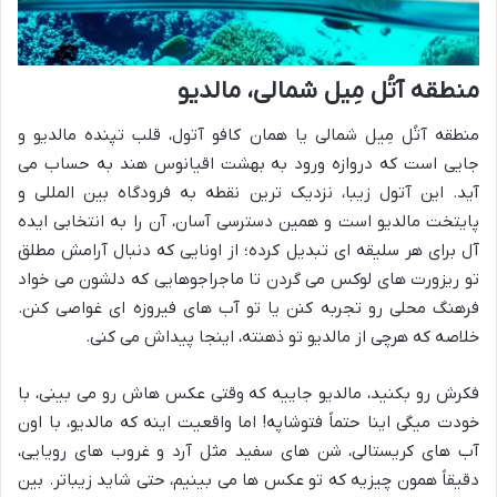
منطقه آتُل مِیل شمالی، مالدیو
منطقه آتُل مِیل شمالی یا همان کافو آتول، قلب تپنده مالدیو و
جایی است که دروازه ورود به بهشت اقیانوس هند به حساب می
آید. این آتول زیبا، نزدیک ترین نقطه به فرودگاه بین المللی و
پایتخت مالدیو است و همین دسترسی آسان، آن را به انتخابی ایده
آل برای هر سلیقه ای تبدیل کرده؛ از اونایی که دنبال آرامش مطلق
تو ریزورت های لوکس می گردن تا ماجراجوهایی که دلشون می خواد
فرهنگ محلی رو تجربه کنن یا تو آب های فیروزه ای غواصی کنن.
خلاصه که هرچی از مالدیو تو ذهنته، اینجا پیداش می کنی.
فکرش رو بکنید، مالدیو جاییه که وقتی عکس هاش رو می بینی، با
خودت میگی اینا حتماً فتوشاپه! اما واقعیت اینه که مالدیو، با اون
آب های کریستالی، شن های سفید مثل آرد و غروب های رویایی،
دقیقاً همون چیزیه که تو عکس ها می بینیم، حتی شاید زیباتر. بین