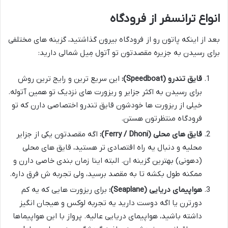
انواع ترانسفر از فرودگاه
بعد از اینکه پاتون رو از فرودگاه بیرون گذاشتید، گزینه های مختلفی
برای رسیدن به جزیره مقصدتون تو آتول مِیل شمالی دارید:
قایق تندرو (Speedboat):
این سریع ترین و رایج ترین روش
برای رسیدن به اکثر جزایر و ریزورت های نزدیک تو همین آتوله.
خیلی از ریزورت ها خودشون قایق تندرو اختصاصی دارن که تو
فرودگاه منتظرتون هستن.
قایق های محلی (Ferry / Dhoni):
اگه مقصدتون یکی از جزایر
محلیه و دنبال یه راه اقتصادی تر هستید، قایق های محلی
(دهونی) بهترین گزینه ان. البته اینا زمان بندی خاصی دارن و
ممکنه طول بکشه تا به مقصد برسید، ولی تجربه ش فرق داره.
هواپیمای دریایی (Seaplane):
برای ریزورت هایی که یه کم
دورترن یا اگه دوست دارید یه تجربه لوکس و هیجان انگیز
داشته باشید، هواپیمای دریایی عالیه. پرواز با این هواپیماها