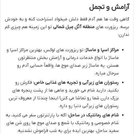
آرامش و تجمل
گاهی وقت ها هم آدم فقط دلش میخواد استراحت کنه و به خودش
برسه. ریزورت های
منطقه آتُل مِیل شمالی
تو این زمینه هم چیزی کم
ندارن:
مراکز اسپا و ماساژ:
تو ریزورت های لوکس، بهترین مراکز اسپا و
ماساژ با انواع خدمات درمانی و آرامش بخش منتظرتون
هستن. یه ماساژ زیر صدای موج ها، واقعاً حسابی آدم رو
سرحال میاره.
رستوران های زیرآبی و تجربه های غذایی خاص:
فکرش رو
بکنید، دارید شام می خورید و ماهی ها از پشت پنجره های
بزرگ دارن شما رو تماشا می کنن! اینجا چندتا از معروف ترین
رستوران های زیرآبی دنیا رو داره.
شام های رمانتیک در ساحل:
اگه با پارتنرتون سفر می کنید، یه
شام خصوصی و رمانتیک با شمع و صدای موج ها روی شن های
سفید ساحل، بهترین ایده برای یه شب فراموش نشدنیه.