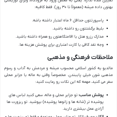
تعیین شده نداره. یعنی به محض ورود به فرودگاه، ویزای توریستی
بهتون داده میشه (معمولاً تا ۳۰ روز). فقط کافیه:
پاسپورتتون حداقل ۶ ماه اعتبار داشته باشه.
بلیط برگشتتون رو داشته باشید.
مدارک رزرو هتل یا اقامتگاهتون رو همراه داشته باشید.
وجه نقد کافی یا کارت اعتباری برای پوشش هزینه ها.
ملاحظات فرهنگی و مذهبی
مالدیو یه کشور اسلامی محسوب میشه و مردمش به آداب و رسوم
مذهبی شون خیلی پایبندن. مخصوصاً وقتی به ماله یا جزایر محلی
سفر می کنید، مهمه که این نکات رو رعایت کنید:
پوشش مناسب:
تو جزایر محلی و ماله، سعی کنید لباس های
پوشیده تر (شانه ها و زانوها پوشیده) بپوشید. تو ریزورت ها
آزادی عمل بیشتری دارید.
الکل:
مصرف الکل تو جزایر محلی ممنوعه و فقط تو ریزورت ها و