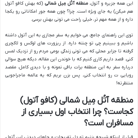
این همه جزیره و آتول،
منطقه آتُل مِیل شمالی
(که بهش کافو آتول
هم میگن) یه جای ویژه است. چرا؟ چون همه جور امکاناتی رو یکجا
داره و از همه مهم تر، خیلی راحت می تونی بهش برسی.
توی این راهنمای جامع، می خوایم یه سفر مجازی به این آتول داشته
باشیم و ببینیم چی تو چنته داره. از ریزورت های لوکس و لاکچری
گرفته تا جزایر محلی که می تونی زندگی بومی مردم رو از نزدیک لمس
کنی. قصد داریم کاری کنیم که با خوندن این مقاله، دیگه هیچ سوالی
درباره سفر به این منطقه برات باقی نمونه و با دیدی کامل، مقصد
رویایی ت رو انتخاب کنی. پس بزن بریم که یه عالمه ماجراجویی
منتظرته!
منطقه آتُل مِیل شمالی (کافو آتول)
کجاست؟ چرا انتخاب اول بسیاری از
مسافران است؟
قبل از اینکه شیرجه بزنیم تو دل تفریحات و جاهای دیدنی این آتول،