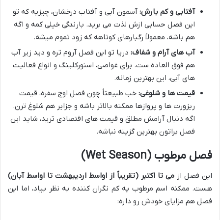
آفتابی و کم بارش:
آسمون آبی و آفتاب درخشان، چیزیه که تو
این فصل حسابی ازش لذت می برید. بارندگی خیلی کمه و اگه
هم باشه، معمولاً رگبارهای کوتاهه که زود تموم میشه.
آب های آرام و شفاف:
دریا تو این فصل آروم تره و دید زیر آب
هم فوق العاده ست. برای غواصی، اسنورکلینگ و انواع فعالیت
های آبی، این بهترین زمانه.
قیمت ها و شلوغی:
خب طبیعتاً چون فصل اوج سفره، قیمت
ریزورت ها و پروازها ممکنه بالاتر باشه و جزایر هم شلوغ ترن.
اگه دنبال آرامش مطلق و قیمت های اقتصادی ترید، شاید این
فصل براتون بهترین گزینه نباشه.
فصل مرطوب (Wet Season)
این فصل از
می تا اکتبر (تقریباً از اواسط اردیبهشت تا اواسط آبان)
هست. ممکنه اسم مرطوب یه کم نگران کننده به نظر بیاد، اما این
فصل هم مزایای خودش رو داره: