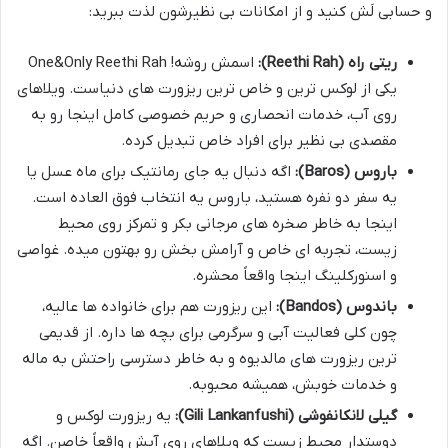
و حسابی لَش کنید و از امکانات بی نظیرشون لذت ببرید:
ریتی راه (Reethi Rah):
اسمش روشه! One&Only Reethi Rah
یکی از لوکس ترین و خاص ترین ریزورت های دنیاست. ویلاهای
روی آب، خدمات انحصاری و حریم خصوصی کامل اینجا رو به
مقصدی بی نظیر برای افراد خاص تبدیل کرده.
باروس (Baros):
اگه دنبال یه جای رمانتیک برای ماه عسل یا
یه سفر دو نفره هستید، باروس یه انتخاب فوق العاده است.
اینجا به خاطر صخره های مرجانی بکر و تمرکز روی محیط
زیست، تجربه ای خاص و آرامش بخش رو بهتون میده. غواصی
و اسنورکلینگ اینجا واقعاً محشره.
باندوس (Bandos):
این ریزورت هم برای خانواده ها عالیه،
چون کلی فعالیت آبی و سرگرمی برای بچه ها داره. از قدیمی
ترین ریزورت های مالدیوه و به خاطر دسترسی راحتش به ماله
و خدمات خوبش، همیشه محبوبه.
گیلی لانکانفوشی (Gili Lankanfushi):
یه ریزورت لوکس و
دوستدار محیط زیست که ویلاهای روی آبش واقعاً خاصن. اگه