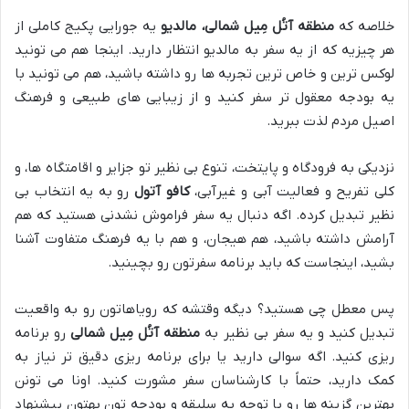
خلاصه که
منطقه آتُل مِیل شمالی، مالدیو
یه جورایی پکیج کاملی از
هر چیزیه که از یه سفر به مالدیو انتظار دارید. اینجا هم می تونید
لوکس ترین و خاص ترین تجربه ها رو داشته باشید، هم می تونید با
یه بودجه معقول تر سفر کنید و از زیبایی های طبیعی و فرهنگ
اصیل مردم لذت ببرید.
نزدیکی به فرودگاه و پایتخت، تنوع بی نظیر تو جزایر و اقامتگاه ها، و
کلی تفریح و فعالیت آبی و غیرآبی،
کافو آتول
رو به یه انتخاب بی
نظیر تبدیل کرده. اگه دنبال یه سفر فراموش نشدنی هستید که هم
آرامش داشته باشید، هم هیجان، و هم با یه فرهنگ متفاوت آشنا
بشید، اینجاست که باید برنامه سفرتون رو بچینید.
پس معطل چی هستید؟ دیگه وقتشه که رویاهاتون رو به واقعیت
تبدیل کنید و یه سفر بی نظیر به
منطقه آتُل مِیل شمالی
رو برنامه
ریزی کنید. اگه سوالی دارید یا برای برنامه ریزی دقیق تر نیاز به
کمک دارید، حتماً با کارشناسان سفر مشورت کنید. اونا می تونن
بهترین گزینه ها رو با توجه به سلیقه و بودجه تون بهتون پیشنهاد