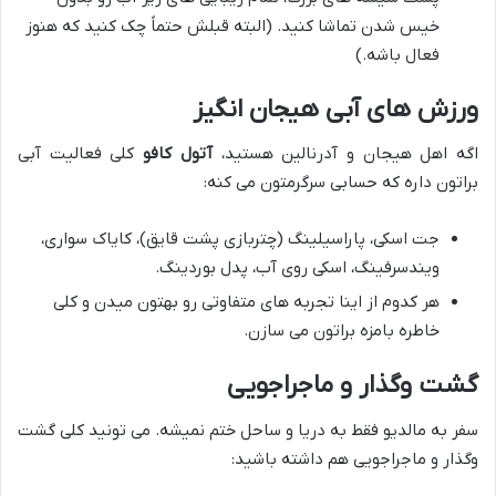
خیس شدن تماشا کنید. (البته قبلش حتماً چک کنید که هنوز
فعال باشه.)
ورزش های آبی هیجان انگیز
اگه اهل هیجان و آدرنالین هستید،
آتول کافو
کلی فعالیت آبی
براتون داره که حسابی سرگرمتون می کنه:
جت اسکی، پاراسیلینگ (چتربازی پشت قایق)، کایاک سواری،
ویندسرفینگ، اسکی روی آب، پدل بوردینگ.
هر کدوم از اینا تجربه های متفاوتی رو بهتون میدن و کلی
خاطره بامزه براتون می سازن.
گشت وگذار و ماجراجویی
سفر به مالدیو فقط به دریا و ساحل ختم نمیشه. می تونید کلی گشت
وگذار و ماجراجویی هم داشته باشید: