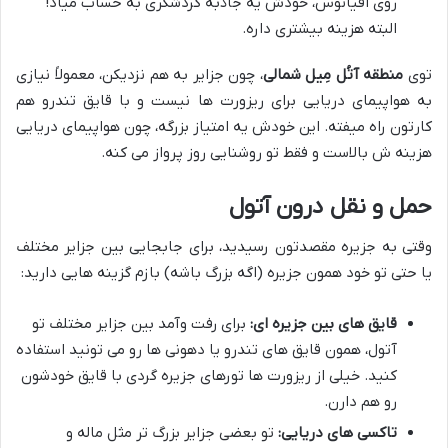
روی اقیانوس، خودش یه جاذبه گردشگری به حساب میاد!
البته هزینه بیشتری داره.
توی
منطقه آتُل مِیل شمالی
، چون جزایر به هم نزدیکن، معمولاً نیازی
به هواپیمای دریایی برای ریزورت ها نیست و با قایق تندرو هم
کارتون راه میفته. این خودش یه امتیاز بزرگه، چون هواپیمای دریایی
هزینه ش بالاست و فقط تو روشنایی روز پرواز می کنه.
حمل و نقل درون آتول
وقتی به جزیره مقصدتون رسیدید، برای جابجایی بین جزایر مختلف
یا حتی تو خود همون جزیره (اگه بزرگ باشه) بازم گزینه هایی دارید:
قایق های بین جزیره ای:
برای رفت وآمد بین جزایر مختلف تو
آتول، همون قایق های تندرو یا دهونی ها رو می تونید استفاده
کنید. خیلی از ریزورت ها تورهای جزیره گردی با قایق خودشون
رو هم دارن.
تاکسی های دریایی:
تو بعضی جزایر بزرگ تر مثل ماله و