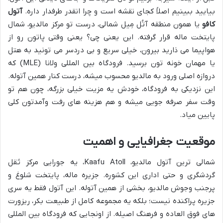
بیایید ببینیم اصلاً کجای نقشه است و چرا انقدر طرفدار داره.
آتول
کافو
یا همون منطقه آتُل مِیل شمالی، درست تو مرکز مالدیو، شمال
پایتخت ماله قرار گرفته. این یعنی چی؟ یعنی وقتی پاتون رو از
هواپیما می ذارید بیرون، خیلی سریع و بی دردسر می تونید به هتل
یا مهمان خونه تون برسید. فرودگاه بین المللی ولانا (MLE) که
دروازه اصلی ورود به مالدیو محسوب میشه، درست کنار همین آتوله.
این نزدیکی به فرودگاه، خودش یه مزیت خیلی بزرگه، چون هم تو
وقت سفر صرفه جویی میشه و هم هزینه های رفت وآمدتون کلی
پایین میاد.
موقعیت جغرافیایی و اهمیت
شمالی ترین آتول مالدیو، Kaafu Atoll، یه جورایی مرکز ثقل
گردشگری و حتی اداری این کشوره. جزیره ماله، پایتخت شلوغ و
پرجنب وجوش مالدیو، بخشی از همین آتوله. این آتول فقط یه سری
جزیره پراکنده نیست؛ بلکه یه مجموعه کامل از طبیعت بکر، ریزورت
های فوق العاده و فرهنگ اصیله. از اونجایی که فرودگاه بین المللی