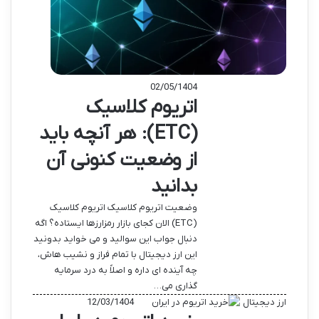
02/05/1404
اتریوم کلاسیک
(ETC): هر آنچه باید
از وضعیت کنونی آن
بدانید
وضعیت اتریوم کلاسیک اتریوم کلاسیک
(ETC) الان کجای بازار رمزارزها ایستاده؟ اگه
دنبال جواب این سوالید و می خواید بدونید
این ارز دیجیتال با تمام فراز و نشیب هاش،
چه آینده ای داره و اصلاً به درد سرمایه
گذاری می…
ارز دیجیتال
12/03/1404