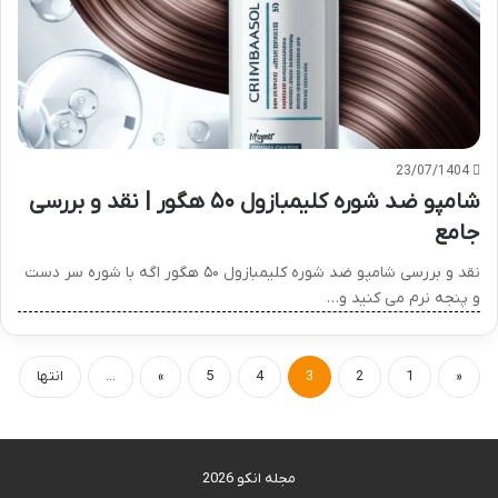
23/07/1404
شامپو ضد شوره کلیمبازول ۵۰ هگور | نقد و بررسی
جامع
نقد و بررسی شامپو ضد شوره کلیمبازول ۵۰ هگور اگه با شوره سر دست
و پنجه نرم می کنید و…
«
1
2
3
4
5
»
...
انتها
مجله انکو 2026