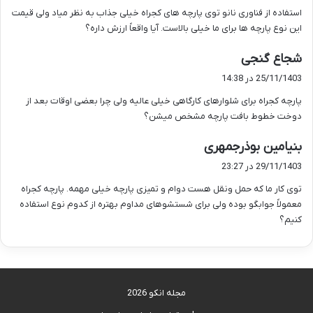
ت
استفاده از فناوری نانو توی پارچه های کجراه خیلی جذاب به نظر میاد ولی قیمت
:
این نوع پارچه ها برای ما خیلی بالاست. آیا واقعاً ارزش داره؟
گ
شجاع گنجی
ف
25/11/1403 در 14:38
ت
پارچه کجراه برای شلوارهای کارگاهی خیلی عالیه ولی چرا بعضی اوقات بعد از
:
دوخت خطوط بافت پارچه مشخص میشن؟
گ
بنیامین بوذرجمهری
ف
29/11/1403 در 23:27
ت
توی کار ما که حمل ونقل هست دوام و تمیزی پارچه خیلی مهمه. پارچه کجراه
:
معمولاً جوابگو بوده ولی برای شستشوهای مداوم بهتره از کدوم نوع استفاده
کنیم؟
مجله انکو 2026