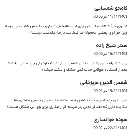
گ
کامجو شمسایی
ف
11/11/1403 در 00:05
ت
ما توی کارگاه همیشه از این پارچه استفاده می کنیم و کیفیتش هم خیلی خوبه
:
ولی چرا توی بعضی محموله ها ضخامت پارچه یکدست نیست؟
گ
سحر شیخ زاده
ف
16/11/1403 در 00:05
ت
پارچه کجراه برای روکش صندلی ماشین خیلی دوام داره ولی چرا بعضی وقت ها
:
بعد از استفاده طولانی مدت کمی خشک و سفت میشه؟
گ
شمس الدین عزیزخانی
ف
19/11/1403 در 00:01
ت
من از این پارچه برای تولید لباس فرم استفاده کردم ولی بعضی مشتری ها
:
شکایت دارن که بعد از مدتی زبر میشه. آیا راهکاری برای رفع این مشکل هست؟
گ
سوده خوانساری
ف
22/11/1403 در 00:02