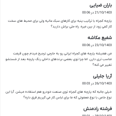
گ
باران ضیایی
ف
21/10/1403 در 00:06
ت
پارچه کجراه با ترکیب پنبه برای کارهای سبک عالیه ولی برای محیط های سخت
:
کار کمی زود از بین میره. راه حلی براش دارید؟
گ
شفیع عکاشه
ف
23/10/1403 در 00:06
ت
من همیشه پارچه های کجراه ایرانی رو به خارجی ترجیح میدم چون قیمت
:
مناسب تری دارن. اما چرا توی بعضی برندهای داخلی رنگ پارچه بعد از شستشو
تغییر می کنه؟
گ
آریا جلیلی
ف
26/10/1403 در 00:03
ت
خیلی جالبه که پارچه های کجراه توی صنعت خودرو هم استفاده میشن. آیا این
:
نوع خاص با نوع معمولی که ما برای لباس کار می گیریم فرق داره؟
گ
فرشته رادمنش
ف