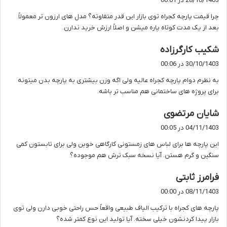
28/10/1403 در 00:01
ت
چرا قیمت پارچه کجراه توی بازار این قدر متفاوته؟ مدل های ارزون تر معمولاً
:
بعد از یک مدت کوتاه پاره میشن و اصلاً ارزش خرید ندارن.
گ
شکیب کارگرزاده
ف
30/10/1403 در 00:06
ت
به نظرم دوام پارچه کجراه عالیه ولی اگه وزن بیشتری به پارچه بدن میتونه
:
برای پروژه های ساختمانی هم مناسب تر باشه.
گ
شایان مرتضوی
ف
04/11/1403 در 00:05
ت
این پارچه ها برای لباس های زمستونی کارگاهی خوبن ولی برای تابستون کمی
:
سنگین و گرم هستن. آیا نسخه سبک ترش هم موجوده؟
گ
فرامرز ثابتی
ف
08/11/1403 در 00:00
ت
پارچه های کجراه با ترکیب الیاف طبیعی واقعاً حس راحتی خوبی دارن ولی توی
:
بازار پیدا کردنشون خیلی سخته. آیا تولید این نوع کمتر شده؟