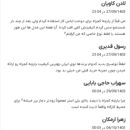
گ
لادن کاویان
ف
27/09/1403 در 23:04
ت
من قبلاً از پارچه کجراه برای دوخت لباس کار استفاده کردم ولی بعد از چند بار
:
شستشو حس کردم کیفیتش کمی افت کرده. آیا همه این مدل ها این طور
هستند یا فقط نوع خاصی که من گرفتم؟
گ
رسول قدیری
ف
27/09/1403 در 23:04
ت
لطفاً توضیح بدید کدوم برندها توی ایران بهترین کیفیت پارچه کجراه رو ارائه
:
میدن چون تجربه خرید قبلی من خیلی بد بود.
گ
سهراب حاجی بابایی
ف
29/09/1403 در 00:04
ت
چرا پارچه کجراه با درصد بالای پلی استر معمولاً زودتر دچار پرز میشه؟ برای
:
محیط کارگاه واقعاً اذیت کننده است.
گ
زهرا ارمکان
ف
04/10/1403 در 00:03