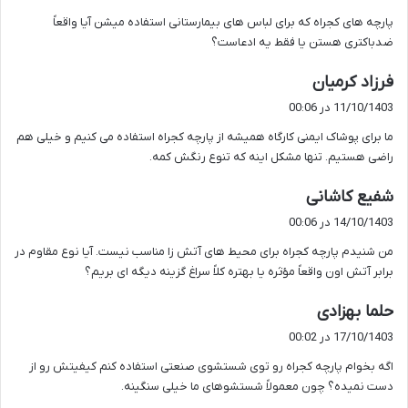
ت
پارچه های کجراه که برای لباس های بیمارستانی استفاده میشن آیا واقعاً
:
ضدباکتری هستن یا فقط یه ادعاست؟
گ
فرزاد کرمیان
ف
11/10/1403 در 00:06
ت
ما برای پوشاک ایمنی کارگاه همیشه از پارچه کجراه استفاده می کنیم و خیلی هم
:
راضی هستیم. تنها مشکل اینه که تنوع رنگش کمه.
گ
شفیع کاشانی
ف
14/10/1403 در 00:06
ت
من شنیدم پارچه کجراه برای محیط های آتش زا مناسب نیست. آیا نوع مقاوم در
:
برابر آتش اون واقعاً مؤثره یا بهتره کلاً سراغ گزینه دیگه ای بریم؟
گ
حلما بهزادی
ف
17/10/1403 در 00:02
ت
اگه بخوام پارچه کجراه رو توی شستشوی صنعتی استفاده کنم کیفیتش رو از
:
دست نمیده؟ چون معمولاً شستشوهای ما خیلی سنگینه.